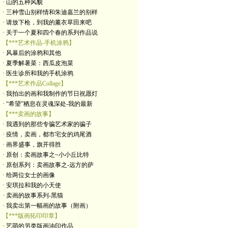
· 山的五种风貌
· 三种雪山别样情和朱迪嘉兰的别样
· 请放下枪，到我的薰衣草田来吧
· 关于一个夏和四个春的系列作品说
【***艺术作品-手机涂鸦】
· 风暴后的涂鸦和其他
· 夏季解暑菜：西瓜皮泡菜
· 医生诊所和我的手机涂鸦
【***艺术作品Collage】
· 我拍出的画和我制作的节日祝愿灯
· “希望”栖息在灵魂深处-我的最新
【***卖画的故事】
· 我遇到的那些专骗艺术家的骗子
· 疫情，卖画，都市宅女的鸡尾酒
· 画界盛事，旗开得胜
· 原创：卖画故事之~小小丘比特
· 原创系列：卖画故事之-远方的萨
· 给两位女士的画像
· 安琪拉和我的小天使
· 卖画的故事系列-黑猫
· 我卖出第一幅画的故事（附画）
【***版画拓印印章】
· 艺萌的另类版画油印作品