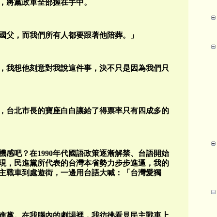
，將黨政軍全部握在手中。
國父，而我們所有人都要跟著他陪葬。」
，我想他刻意對我說這件事，決不只是因為我們只
鬨，台北市長的寶座白白讓給了得票率只有四成多的
感吧？在1990年代國語政策逐漸解禁、台語開始
現，民進黨所代表的台灣本省勢力步步進逼，我的
主戰車到處遊街，一邊用台語大喊：「台灣愛獨
進黨。在我腦內的劇場裡，我彷彿看見民主戰車上