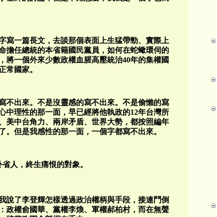
字寫一篇長文，去談那個表面上生猛帶勁、實際上
受命擔任總統的本省籍國民黨員，如何在蛇蠍環伺的
，將一個外來少數政權血腥高壓統治40年的集權國
正常國家。
寫不出來。不是沒靈感的寫不出來。不是偷懶的寫
心中理性的那一面，早已經將他執政的12年台灣所
、美中台角力、兩岸矛盾、世界大勢，都按照編年
了。但是我感性的那一面，一個字都寫不出來。
外省人，終生痛恨的對象。
我說了李登輝怎樣透過政治權柄與手段，接連鬥倒
：政權俞國華、黨權李煥、軍權郝柏村，而在無聲