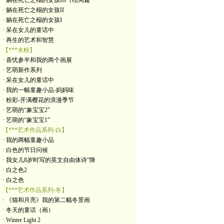
· 躺在死亡之榻的女孩III（结局篇
· 躺在死亡之榻的女孩II
· 躺在死亡之榻的女孩I
· 呆在女儿的童话中
· 再生的艺术和智慧
【***水粉】
· 喜忧参半和我的两个画展
· 艺萌新作系列
· 呆在女儿的童话中
· 我的一幅童趣小品-妈妈味
· 粉彩-开满樱花的浪漫季节
· 艺萌的“象宝宝2”
· 艺萌的“象宝宝1”
【***艺术作品系列-白】
· 我的两幅童趣小品
· 白色的节日问候
· 我女儿8岁时写的英文自由体诗“降
· 白之色2
· 白之色
【***艺术作品系列-冬】
· 《猫和月亮》我的第二幅冬景画
· 冬天的童话（画）
· Winter Light 2