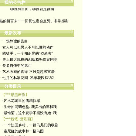
我的公告栏
哪裡有自由，哪裡就是祖國
帖的留言未一一回复也定会点赞。非常感谢
yimengling53@yahoo.com
最新发布
有意收藏者请私信我，感谢一贯支持
· 一场静谧的告白
· 女人可以但男人不可以做的动作
政治转载不一定代表本人意见
· 陈徒手，一个知识界的“盗墓者”
· 史上最大规模的AI版权赔偿案刚刚
艺术博客：https://yimengl.blog
· 長者自傳中的逃亡
· 艺术收藏的真谛-不只是超级富豪
目录中标注星号的为本人艺术原创
· 七月的私家花园- 私家花园探访2
分类目录
【***彩墨画作】
· 艺术花园里的酒精快感
· 生命如同调色盘- 我卖出的画和我
· 紫锥菊，这个夏季不能没有她~我
【***粉笔+蛋彩画】
· 一个法国乡村，一群鸟儿们的歌剧
· 索尼娅的故事和一幅鸟图