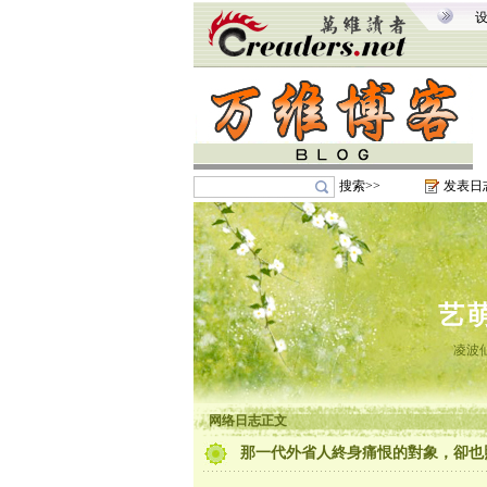
搜索>>
发表日
艺
凌波
网络日志正文
那一代外省人終身痛恨的對象，卻也