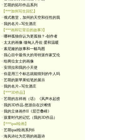
· 艺萌的拓印作品系列
【***加州写生回忆】
· 俄式教堂，加州的天空和任性的我
· 我的名片--写生酒庄
【***画和它背后的故事3】
· 哪种孤独你认为更孤独？-创作者
· 太太的画像·缅甸人丹佐·爱和温暖
· 索尼娅的故事和一幅鸟图
· 我心目中最伟大的哥特派作家艾伦
· 给两位女士的画像
· 安琪拉和我的小天使
· 你是用三个标志就能猜到的牛人吗
· 艺萌的新苹果铅笔的展示
· 我的名片--写生酒庄
【***3D作品】
· 艺萌的吉祥画（话）《风声水起捞
· 我的3D作品-悠游自在沙滩情
· 我的立体画作II《层峦叠嶂》
· 孩童时代的记忆（我的3D作品）
【***ipad绘画】
· 艺萌ipad绘画系列6
· 海风诗社为艺萌的画题诗