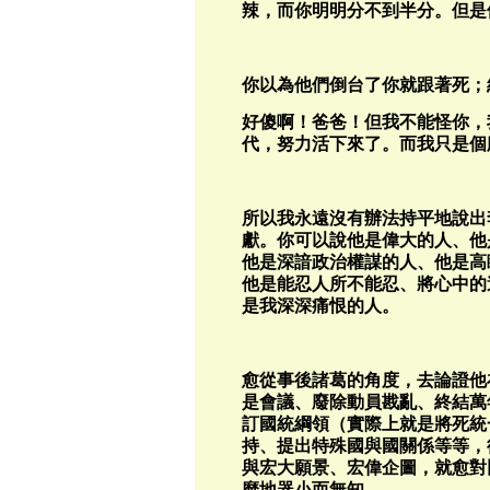
辣，而你明明分不到半分。但是
你以為他們倒台了你就跟著死；
好傻啊！爸爸！但我不能怪你，
代，努力活下來了。而我只是個
所以我永遠沒有辦法持平地說出
獻。你可以說他是偉大的人、他
他是深諳政治權謀的人、他是高
他是能忍人所不能忍、將心中的
是我深深痛恨的人。
愈從事後諸葛的角度，去論證他
是會議、廢除動員戡亂、終結萬
訂國統綱領（實際上就是將死統
持、提出特殊國與國關係等等，
與宏大願景、宏偉企圖，就愈對
麼地器小而無知。