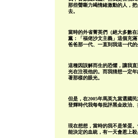
那些聲嘶力竭情緒激動的人，把
去。
當時的外省菁英們（絕大多數在
黨：「福佬沙文主義」這個充滿
爸爸那一代、一直到我這一代的
這種因誤解而生的恐懼，讓我直到
光在注視他的。而我猜想一定年
著那樣的眼光。
但是，在2005年馬英九當選國
登輝時代我每每批評黑金政治、
現在想想，當時的我不是笨蛋。
能決定的血統，有一天會惹上殺