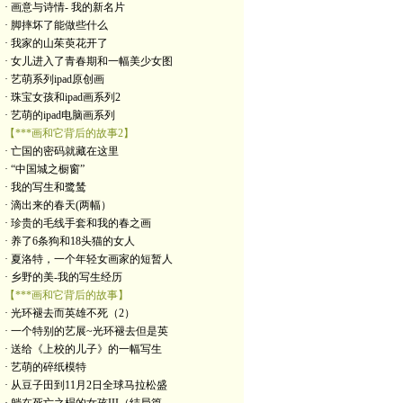
· 画意与诗情- 我的新名片
· 脚摔坏了能做些什么
· 我家的山茱萸花开了
· 女儿进入了青春期和一幅美少女图
· 艺萌系列ipad原创画
· 珠宝女孩和ipad画系列2
· 艺萌的ipad电脑画系列
【***画和它背后的故事2】
· 亡国的密码就藏在这里
· “中国城之橱窗”
· 我的写生和鹭鸶
· 滴出来的春天(两幅）
· 珍贵的毛线手套和我的春之画
· 养了6条狗和18头猫的女人
· 夏洛特，一个年轻女画家的短暂人
· 乡野的美-我的写生经历
【***画和它背后的故事】
· 光环褪去而英雄不死（2）
· 一个特别的艺展~光环褪去但是英
· 送给《上校的儿子》的一幅写生
· 艺萌的碎纸模特
· 从豆子田到11月2日全球马拉松盛