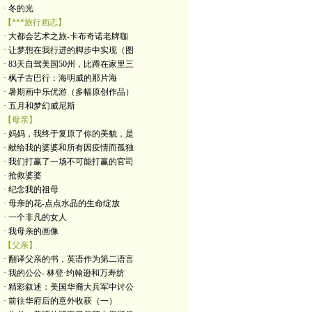
· 冬的光
【***旅行画志】
· 大都会艺术之旅-卡布奇诺老牌咖
· 让梦想在我行进的脚步中实现（图
· 83天自驾美国50州，比蹲在家里三
· 枫子古巴行：海明威的那片海
· 暑期画中乐优游（多幅原创作品）
· 五月和梦幻威尼斯
【母亲】
· 妈妈，我终于复原了你的美貌，是
· 献给我的婆婆和所有因疫情而孤独
· 我们打赢了一场不可能打赢的官司
· 抢救婆婆
· 纪念我的祖母
· 母亲的花-点点水晶的生命绽放
· 一个非凡的女人
· 我母亲的画像
【父亲】
· 翻译父亲的书，英语作为第二语言
· 我的公公- 林登·约翰逊和万寿纺
· 精彩叙述：美国华裔大兵军中讨公
· 前往华府后的意外收获（一）