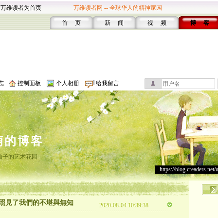
设万维读者为首页
万维读者网 -- 全球华人的精神家园
首 页
新 闻
视 频
博 客
志
控制面板
个人相册
给我留言
萌的博客
仙子的艺术花园
https://blog.creaders.net/
照見了我們的不堪與無知
2020-08-04 10:39:38