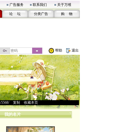
广告服务
联系我们
关于万维
论 坛
分类广告
购 物
帮助
退出
u/5568/
>
复制
>
收藏本页
我的名片