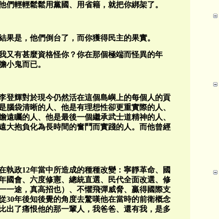
他們輕輕鬆鬆用黨國、用省籍，就把你綁架了。
結果是，他們倒台了，而你獲得民主的果實。
我又有甚麼資格怪你？你在那個極端而怪異的年
膽小鬼而已。
李登輝對於現今仍然活在這個島嶼上的每個人的貢
是腦袋清晰的人、他是有理想性卻更重實際的人、
瞻遠矚的人、他是最後一個繼承武士道精神的人、
遠大抱負化為長時間的奮鬥而實踐的人。而他曾經
在執政12年當中所造成的種種改變：寧靜革命、國
年國會、六度修憲、總統直選、民代全面改選、修
一一途，真高招也）、不懼飛彈威脅、贏得國際支
從30年後知後覺的角度去驚嘆他在當時的前衛概念
比出了痛恨他的那一輩人，我爸爸、還有我，是多