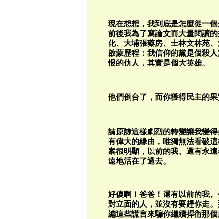
現在想想，我到底是怎麼從一個外
前後我為了寫論文而大量閱讀的
化、大埔張藥房、士林文林苑、
啟蒙歷程：我信仰的黨是個殺人
恨的仇人，其實是個大英雄。
他們倒台了，而你獲得民主的果
請原諒這樣劇烈的轉變讓我變得
有偉大的緣由，唯獨無法看破這
案很明顯，以前的我、還有永遠
遠地活在了過去。
好傻啊！爸爸！還有以前的我。
對立面的人，並沒有要趕你走。
編這些謊言來騙你繼續捍衛那個