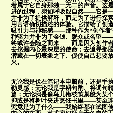
着属于它自身那独一无二的声音。这
进的过程，宛如呼吸般自然——它是
并非为了提供解释，而是为了进行探
用言语确切描述的体验。它描绘了创
吸引力与神秘感——那种作为“创作者
种驱力并非为了金钱、观众或名望—
终或许会随之而来——而是因为创作
去挖掘内心最深层的使命；去追寻那
潜藏在一切表象之下、促使自己想要
火。
无论我是伏在笔记本电脑前，还是手
勒灵感；无论我是字斟句酌、将词句
篇；无论我是像鸟儿衔枝筑巢般为某
抑或是将树叶夹进烹饪书里——甚至
究竟是为了什么——我始终都在试图