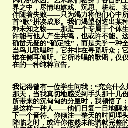
内心的东西。艺术家们栖身于各自的
界之中，尽情地嬉戏、沉思、耕耘、
伴随着失败——只为竭力将他们心中
首“歌”拼凑成形。我们渴望创造出某
种未知之物——那是一个专属于个体
许能与他人产生共鸣，也或许不能。
确凿无疑的“确定性”，而是关乎一种全
当鸟儿歌唱时，它并非在寻觅听众；
谁在侧耳倾听。它所吟唱的歌谣，仅
在的一种纯粹宣告。
我记得曾有一位学生问我：“究竟什么
那天，当我真切地感受到手头那十几
所带来的沉甸甸的分量时，我顿悟了
是这样一种人——他们日复一日地醒
下一个音符。你倾注一整天的时间埋
降临之时，或许你依然未能谱就完整