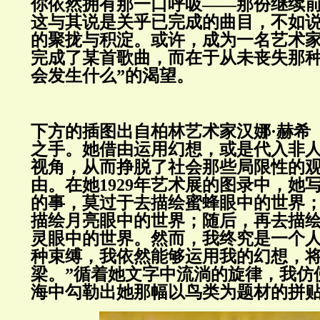
你依然拥有那一口呼吸——那份继续
这与其说是关乎已完成的曲目，不如
的聚拢与积淀。或许，成为一名艺术
完成了某首歌曲，而在于从未丧失那种
会发生什么”的渴望。
下方的插图出自柏林艺术家汉娜·赫希（Ha
之手。她借由运用幻想，或是代入非
视角，从而挣脱了社会那些局限性的
由。在她1929年艺术展的图录中，她
的事，莫过于去描绘蜜蜂眼中的世界
描绘月亮眼中的世界；随后，再去描
灵眼中的世界。然而，我终究是一个
种束缚，我依然能够运用我的幻想，
梁。”循着她文字中流淌的旋律，我仿
海中勾勒出她那幅以鸟类为题材的拼贴画