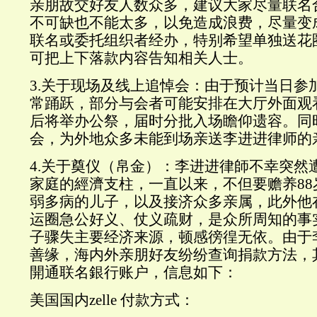
亲朋故交好友人数众多，建议大家尽量联名
不可缺也不能太多，以免造成浪费，尽量变
联名或委托组织者经办，特别希望单独送花
可把上下落款内容告知相关人士。
3.关于现场及线上追悼会：由于预计当日参
常踊跃，部分与会者可能安排在大厅外面观
后将举办公祭，届时分批入场瞻仰遗容。同
会，为外地众多未能到场亲送李进进律师的
4.关于奠仪（帛金）：李进进律師不幸突然
家庭的經濟支柱，一直以来，不但要赡养8
弱多病的儿子，以及接济众多亲属，此外他
运圈急公好义、仗义疏财，是众所周知的事
子骤失主要经济来源，顿感徬徨无依。由于
善缘，海内外亲朋好友纷纷查询捐款方法，
開通联名銀行账户，信息如下：
美国国内zelle 付款方式：