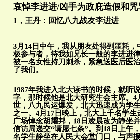
哀悼李进进/凶手为政庇造假和咒
1，王丹：回忆八九战友李进进
3月14日中午，我从朋友处得到噩耗
极参与者，待我如兄长一般的李进进
被一名女性持刀刺杀，紧急送医后医
了我们。
1987年我进入北大读书的时候，就听
字，那时候他是北大研究生会主席。4
世，八九民运爆发，北大迅速成为学
之一。4月17日晚上，北大上千名学
广场悼念胡耀邦，18日凌晨改为静坐
信访局递交“请愿七条”。到18日上午
名学生静坐在人民大会堂门口，与声