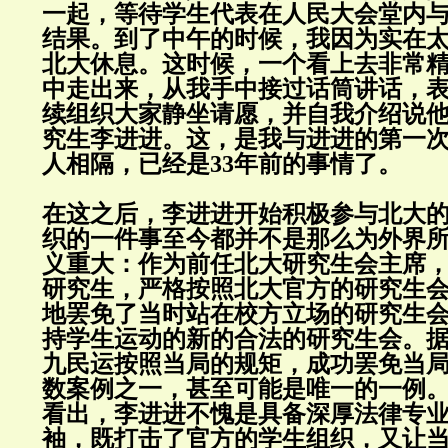
一起，等待学生代表在人民大会堂内
结果。到了中午的时候，我因为实在
北大休息。这时候，一个看上去非常
中走出来，从我手中接过话筒讲话，
续组织大家静坐请愿，并自我介绍说
究生李进进。这，是我与进进的第一
人相隔，已经是33年前的事情了。
在这之后，李进进开始积极参与北大
织的一件事至今都并不是那么为外界
义重大：作为前任北大研究生会主席
研究生，严格按照北大官方的研究生
地罢免了当时站在校方立场的研究生
持学生运动的新的合法的研究生会。
九民运按照当局的规矩，成功罢免当
数案例之一，甚至可能是唯一的一例
看出，李进进不愧是具备深厚法律专
袖，既打击了官方的学生组织，又让