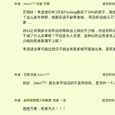
作者：
Inker777
回复
艺萌
留言时间：20
艺萌好！李进进05年3月在Flushing购买了56W的房子，现
了这么多年律师，他家应该不缺养老钱， 而且听说他儿子3
家，。
自64之后我多次在民运的筹款会上捐过不少钱，但这些民
干成了什么实事呢？可说是令人失望。这种以民运死者名
少能到死者家属手上呢？
李进进这事可能过些日子就会有更多细节报道出来。原死
作者：
艺萌
回复
Inker777
留言时间：20
你好，Inker777. 跟女杀手说话的不是郑存柱。是另外一个
作者：
起码货美国工科教授.
回复
一冰
留言时间：20
悠悠万事，死者为大！！！