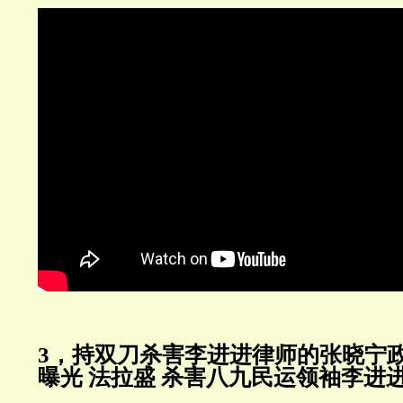
3，持双刀杀害李进进律师的张晓宁
曝光 法拉盛 杀害八九民运领袖李进