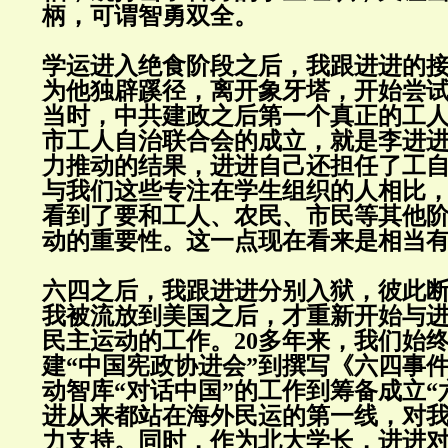
柄，可谓智勇双全。
学运进入绝食阶段之后，我跟进进的
为他独辟蹊径，离开象牙塔，开始尝
当时，中共建政之后第一个真正的工人自
市工人自治联合会的成立，就是李进
力推动的结果，进进自己还担任了工
与我们这些专注在学生组织的人相比
看到了要和工人、农民、市民等其他
动的重要性。这一点现在看来是相当
六四之后，我跟进进分别入狱，彼此断了
我被流放到美国之后，才重新开始与
民主运动的工作。20多年来，我们始
建“中国宪政协进会”到撰写《六四事
动智库“对话中国”的工作到筹备成立“
进从来都站在海外民运的第一线，对
力支持。同时，作为北大学长，进进