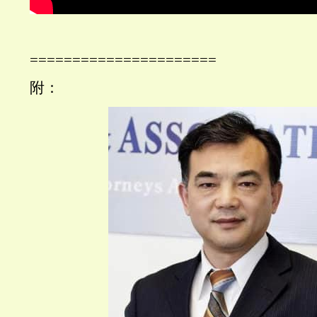
======================
附：