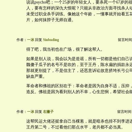
说说psycho吧；一个25岁的年轻女人，要杀死一个67岁
人，要有怎样的深仇大恨呢？只能从非政治方面寻找杀人
未受过职业杀手训练。像她这个年龄，一懂事就开始看五
片，如何抹脖子无师自通。
作者：
一冰
回复
Siubuding
留言时间：20
得了吧，我当初也在广场，很了解这帮人。
如果是别人说，我会以为是造谣，所有一切都是他们自己说
魏傻子瓜子的名号不是吹的，至于王丹，陈水扁的捐款永
那就更别提了，不是信主了，还恶意诉讼故意挤垮长弓公
缺血严重。
革命者和佛祖的区别在于：革命者是因为自身不适，压抑
造反。佛祖是因为看到别人的不幸，心生悲悯，希望社会
作者：
一冰
回复
右撇子
留言时间：20
这帮民运大佬还挺拿自己当棵葱，就是暗杀也排不到李进
王丹第二号，不过看他们那点水平，老共都不必当真。