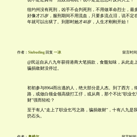
纽约州没有死刑，凶手不会判死刑，不用做革命烈士，最
好像才25岁，服刑期间不用流血，只要多流点泪，说不定在
年就可以出狱了。到那时她才40岁，人生才刚刚开始！
作者：
Siubuding
回复
一冰
留言时间：20
@民运自从八九年获得港商大笔捐款，食髓知味，从此走
骗捐敛财没停过。
初初参与8964而出逃的人，绝大部分是人杰。到了西方，
路，或做白领金领高级打工仔，或从商，那个不比“职业乞
财”强而轻松？
至于有人“走上了职业乞丐之路，骗捐敛财”，十有八九是
扔石头。
作者：
奥维尔
留言时间：20