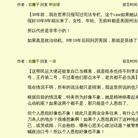
作者：
右撇子
回复
毕汝谐
留言时间：20
【30年前，我在世界日报写过司法专栏。这个case如果她
现好10年8年就出来了。女性、年轻、无前科都是美国州
所以代价是非常小的！
如果真是政治动机。8年10年后回到厉害国，那就是英雄了
作者：
右撇子
回复
一冰
留言时间：20
【这帮民运大佬还挺拿自己当棵葱，就是暗杀也排不到李
号，王丹第二号，不过看他们那点水平，老共都不必当真
现在情况不明，所有的说法都只是猜测，我这里所说的也
根据目前的情况看，特务所为好像不象，她是精神病看起
么动机呢？如果这两个都不是，那只能是个人恩怨了。
但个人恩怨好像也不象！彼此只是商业业务往来，有什么
刀杀人的地步？很难想象啊！如果个人恩怨真到了这种地
已，或哭或闹，只会抱怨，哪有心思关心政治话题？被警
喊政治口号！所以个人恩怨好像也不象！