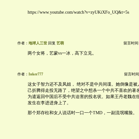
https://www.youtube.com/watch?v=zyUKiXFo_UQ&t=5s
作者：
地球人三世
回复
艺萌
留言时间：20
两个女将，艺蒙vs一冰，高下立见。
作者：
Inker777
留言时间：20
这女子智力还不及凤姐， 绝对不是中共间谍。她倒像是被
己折腾得走投无路了，绝望之中想杀一个中共不喜欢的著
为遣返回中国后不受中共迫害的投名状。如果王丹老魏在
发生在李进进身上了。
那个郑存柱和女人说话时一口一个TMD，一副流氓嘴脸。