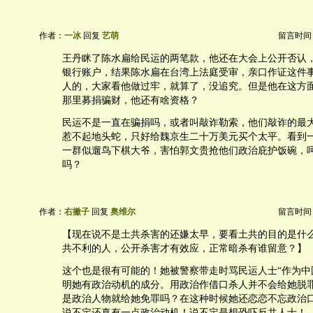
作者：
一冰
回复
艺萌
留言时间：20
王丹眯了陈水扁给民运的两笔款，他还在大会上公开否认
银行账户，结果陈水扁在台湾上法庭受审，亲口作证这件
人的，大家看他做过牢，就算了，没追究。但是他在这方
那里募捐骗财，他还有啥资格？
民运不是一直在骗捐吗，或者叫敲诈勒索，他们敲诈的最
惹不起地头蛇，只好给魏京生二十万美元买个太平。看到
一群似遛鸟下棋大爷，害怕郭文贵抢他们政治庇护饭碗，
吗？
作者：
右撇子
回复
奥维尔
留言时间：20
【现在说不是土共杀害的还嫌太早，要看土共的目的是什
共不利的人，公开杀害才有效应，正常暗杀有谁留意？】
这个也是很有可能的！她被警察带走时骂民运人士“作为中
明她有政治动机的成分。用政治作借口杀人并不会给她脱
是政治人物就给她免罪吗？在这种时候她还恋恋不忘政治
说不定还真有一点政治动机！说不定是想恐吓反共人士！