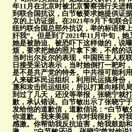
年11月在北京时被北京警察强行关进
到联合国抗议，白节敏要求她提供证
京的上访证据。在2021年9月下旬联
纽约联合国总部外抗议，举的标语牌上
奸我”。但是到了2021年11月中旬，
她是被胁迫、被恐吓下这样做的，说
烦，要求把她的照片拿下来，不然的
当时出尔反尔的表现，中国民主人权联
日接受采访表示，当时她倒打一耙时
是不是共产党的特务。中共很可能利
人来破坏民运组织，利用民运搞身份
蔑和攻击民运组织，所以打算向移民
到过了几天，还没等举报，张晓宁就
歉，承认错误。白节敏出示了张晓宁于20
发给他的道歉信，道歉信说：“白节敏
你道歉。我来美国，你对我很好，对
感激。你帮助我反抗迫害，给我鼓励
激……”白节敏还说，张晓宁曾对他说