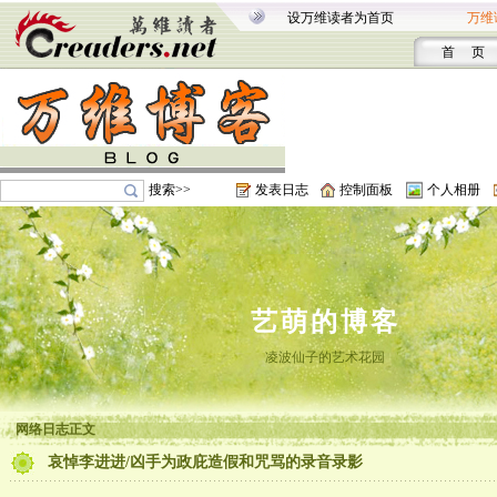
设万维读者为首页
万维
首 页
搜索>>
发表日志
控制面板
个人相册
艺萌的博客
凌波仙子的艺术花园
网络日志正文
哀悼李进进/凶手为政庇造假和咒骂的录音录影