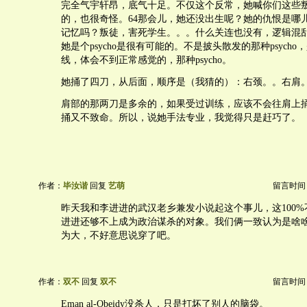
完全气宇轩昂，底气十足。不仅这个反常，她喊你们这些
的，也很奇怪。64那会儿，她还没出生呢？她的仇恨是哪
记忆吗？叛徒，害死学生。。。什么关连也没有，逻辑混
她是个psycho是很有可能的。不是披头散发的那种psych
线，体会不到正常感觉的，那种psycho。
她捅了四刀，从后面，顺序是（我猜的）：右颈。。右肩
肩部的那两刀是多余的，如果受过训练，应该不会往肩上
捅又不致命。所以，说她手法专业，我觉得只是赶巧了。
作者：
毕汝谐
回复
艺萌
留言时间：20
昨天我和李进进的武汉老乡兼发小说起这个事儿，这100
进进还够不上成为政治谋杀的对象。我们俩一致认为是啥
为大，不好意思说穿了吧。
作者：
双不
回复
双不
留言时间：20
Eman al-Obeidy没杀人，只是打坏了别人的脑袋。