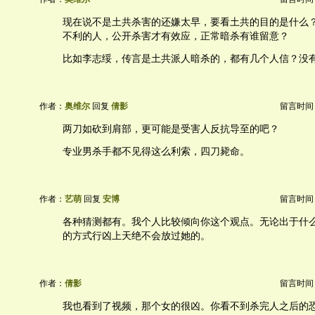
现在说不是土共杀害的还嫌太早，要看土共的目的是什么
不利的人，公开杀害才有效应，正常暗杀有谁留意？
比如李志绥，传言是土共派人暗杀的，都有几个人信？没
作者：
奥维尔
回复
倩影
留言时间：20
两刀如砍到肩部，更可能是受害人反抗导至的吧？
专业男杀手都不见得这么利索，四刀毙命。
作者：
艺萌
回复
安博
留言时间：20
各种猜测都有。我个人比较倾向你这个观点。无论出于什
的方式行凶上天绝不会放过她的。
作者：
倩影
留言时间：20
我也看到了视频，那个女的很凶。你看不到杀完人之后的