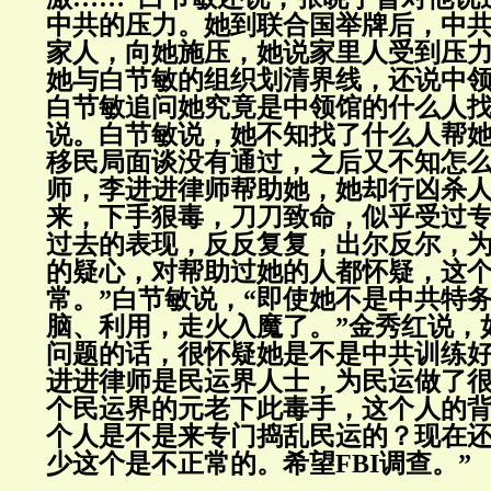
中共的压力。她到联合国举牌后，中
家人，向她施压，她说家里人受到压
她与白节敏的组织划清界线，还说中
白节敏追问她究竟是中领馆的什么人
说。白节敏说，她不知找了什么人帮
移民局面谈没有通过，之后又不知怎
师，李进进律师帮助她，她却行凶杀
来，下手狠毒，刀刀致命，似乎受过专
过去的表现，反反复复，出尔反尔，
的疑心，对帮助过她的人都怀疑，这
常。”白节敏说，“即使她不是中共特
脑、利用，走火入魔了。”金秀红说，
问题的话，很怀疑她是不是中共训练
进进律师是民运界人士，为民运做了
个民运界的元老下此毒手，这个人的背
个人是不是来专门捣乱民运的？现在
少这个是不正常的。希望FBI调查。”