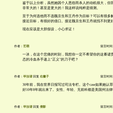
鉴于以上分析，虽然她因个人恩怨而杀人的动机很大，但
非常大的！甚至是更大的！我这样说纯粹是猜测。
至于为何选他而不选魏京生和王丹作为目标？可以有很多
接近目标，有很好的借口。接近魏京生和王丹就找不到更
现在应该是大胆假设，小心求证！
作者：
艺萌
留言时间：20
一冰，在这个悲痛的时刻，我想你一定不希望你的这番谴
态的冷血杀手递上“正义”的刀子吧？
作者：
毕汝谐
回复
右撇子
留言时间：20
30年前，我在世界日报写过司法专栏。这个case如果她认
好10年8年就出来了。女性、年轻、无前科都是美国州法
作者：
毕汝谐
回复
倩影
留言时间：20