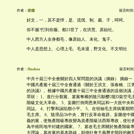
作者：
彼德
留言时间：20
好文，一，其不是悍，是、流氓、制、裁、子，呵呵。
你不服?打到你服。都21世了，在洪荒、原始社。
中人西方人全身都毛，像原始人、未化、鬼子。
中人是思想上、心理上毛、毛未退，野文化、不文明社
作者：
Huahua
留言时间：20
中共十屆三中全會關於四人幫問題的決議（摘錄） 摘錄一
中國共產黨十屆三中全會通過《關於王洪文、張春橋、江
的決議》。根據中國共產黨十屆三中全會通過的這個決議
罪狀： 1、進行分裂黨、篡黨奪權的陰只顒樱龍D架空毛主
階級文化大革命。 3、妄圖打倒周恩來同誌和一大批中央
同誌。 4、打擊和誣陷鄧小平。 5、在領袖毛主席病重期
毛主席。 6、陰滞品h中央，實行反革命複辟。妄圖使中
義的黨，使無產階級專政變為資產階級法西斯專政，使社
為半殖民地半封建的國家。 7、篡改毛主席關於無產階級
大理論，篡改黨的基本路線，顛倒社會主義曆史階段的敵