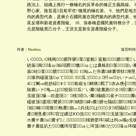
政治上、組織上推行一條極右的反革命的修正主義路線。 
野心家、陰旨遥且烩窂仡^徹尾的極右派。 9、他們是地
內的典型代表，是蔣介石國民黨在我們黨內的典型代表。
富反壞和新老資產階級。 10、張春橋是國民黨特務分子
元是階級異己分子，王洪文是新生資產階級分子。
作者：
Huahua
留言时间：20
いい穦闽腊拜肈∕某篕魁 篕魁腊竜
硄筁闽瑇ゅ眎琄爵獵ゅじは囊栋刮∕某沮い
筁硂∕某腊Τ竜 1秈︽だ吊囊縴囊管舦潮
2瘆胊礚玻顶ゅて㏑ 3瓜ゴ㏄ㄓ粁㎝уいァ㎝
4ゴ阑㎝粃炒綡キ 5烩砈を畊痜戳丁赤み痜╣甡
陆囊いァ龟︽は㏑狡笯瓜ㄏい瓣玻囊跑タ竡囊
戈玻顶猭﹁吹盡現ㄏ穦竡い瓣穝瞋崔チ瓣產
礚玻顶盡現膥尿㏑岸瞶阶縴э囊膀セ隔絬腁穦
眖稱現獀舱麓崩︽兵伐は㏑タ竡隔絬 
產潮垦產琌官过繷过Ю伐 9琌戈玻顶и
ホ瓣チ囊и囊ずㄥ穦膀娄琌碔は胊㎝穝ρ戈玻
瓣チ囊疭叭だ獵琌玵畕ゅじ琌顶钵だ瑇ゅ琌穝