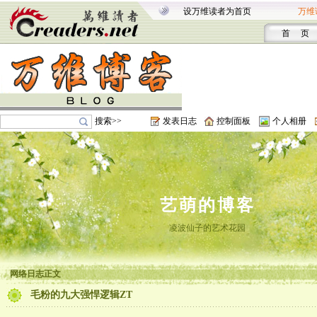
设万维读者为首页
万维
首 页
搜索>>
发表日志
控制面板
个人相册
艺萌的博客
凌波仙子的艺术花园
网络日志正文
毛粉的九大强悍逻辑ZT