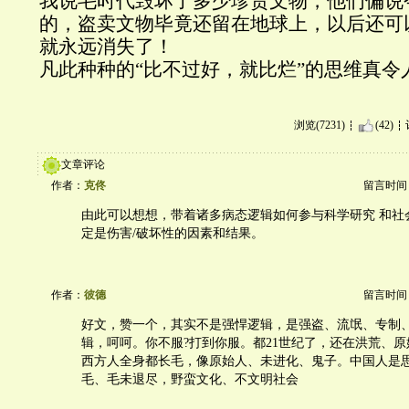
我说毛时代毁坏了多少珍贵文物，他们偏说
的，盗卖文物毕竟还留在地球上，以后还可
就永远消失了！
凡此种种的“比不过好，就比烂”的思维真令
浏览(7231)
(42)
文章评论
作者：
克佟
留言时间：20
由此可以想想，带着诸多病态逻辑如何参与科学研究 和社
定是伤害/破坏性的因素和结果。
作者：
彼德
留言时间：20
好文，赞一个，其实不是强悍逻辑，是强盗、流氓、专制
辑，呵呵。你不服?打到你服。都21世纪了，还在洪荒、
西方人全身都长毛，像原始人、未进化、鬼子。中国人是
毛、毛未退尽，野蛮文化、不文明社会