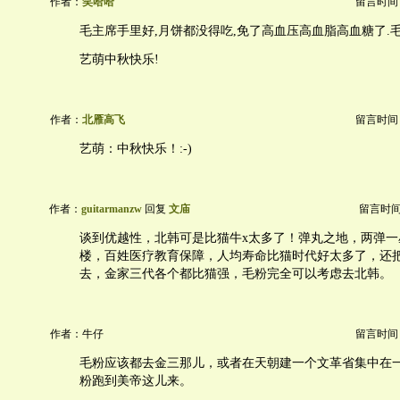
作者：
笑哈哈
留言时间：20
毛主席手里好,月饼都没得吃,免了高血压高血脂高血糖了.毛
艺萌中秋快乐!
作者：
北雁高飞
留言时间：20
艺萌：中秋快乐！:-)
作者：
guitarmanzw
回复
文庙
留言时间：2
谈到优越性，北韩可是比猫牛x太多了！弹丸之地，两弹一
楼，百姓医疗教育保障，人均寿命比猫时代好太多了，还
去，金家三代各个都比猫强，毛粉完全可以考虑去北韩。
作者：牛仔
留言时间：20
毛粉应该都去金三那儿，或者在天朝建一个文革省集中在
粉跑到美帝这儿来。