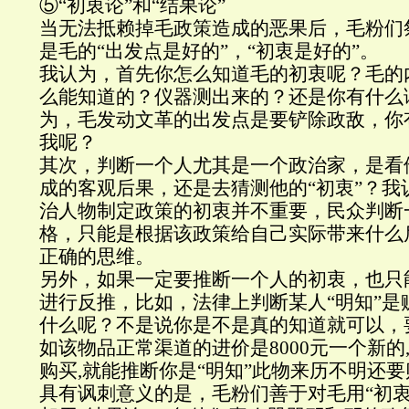
⑤“初衷论”和“结果论”
当无法抵赖掉毛政策造成的恶果后，毛粉们祭
是毛的“出发点是好的”，“初衷是好的”。
我认为，首先你怎么知道毛的初衷呢？毛的
么能知道的？仪器测出来的？还是你有什么
为，毛发动文革的出发点是要铲除政敌，你
我呢？
其次，判断一个人尤其是一个政治家，是看
成的客观后果，还是去猜测他的“初衷”？我
治人物制定政策的初衷并不重要，民众判断
格，只能是根据该政策给自己实际带来什么
正确的思维。
另外，如果一定要推断一个人的初衷，也只
进行反推，比如，法律上判断某人“明知”是
什么呢？不是说你是不是真的知道就可以，要
如该物品正常渠道的进价是8000元一个新的,
购买,就能推断你是“明知”此物来历不明还
具有讽刺意义的是，毛粉们善于对毛用“初衷