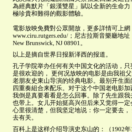
為經典默片「銀漢雙星」賦以全新的生命力
極珍貴和難得的觀影體驗。
電影放映免費對公眾開放，更多詳情可上網
www.ciru.rutgers.edu/；尼古拉斯音樂廳地址：85
New Brunswick, NJ 08901。
以上是摘自世界日报新泽西的报道。
孔子学院举办任何有关中国文化的活动，只
是很欢迎的， 更何况放映的电影是由我祖父
老朋友史東山导演的经典电影。最别开生面
四重奏組合来配乐。对于这个中国老电影加
我倒是真要看看是怎么回事。除了先生跟我
也带上。女儿开始挺高兴但后来又觉得一定会很
心里很清楚，但我坚定地说：你一定要去， 这跟
去有关。
百科上是这样介绍导演史东山的：（1902年12