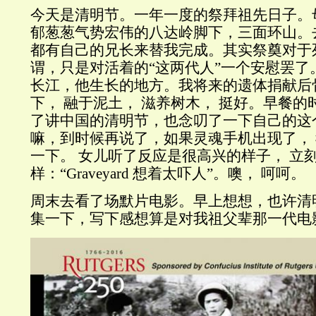
今天是清明节。一年一度的祭拜祖先日子。
郁葱葱气势宏伟的八达岭脚下，三面环山。
都有自己的兄长来替我完成。其实祭奠对于
谓，只是对活着的“这两代人”一个安慰罢了
长江，他生长的地方。我将来的遗体捐献后
下， 融于泥土， 滋养树木， 挺好。早餐
了讲中国的清明节，也念叨了一下自己的这
嘛，到时候再说了，如果灵魂手机出现了， 我
一下。 女儿听了反应是很高兴的样子， 立
样：“Graveyard 想着太吓人”。噢， 呵呵。
周末去看了场默片电影。早上想想，也许清
集一下，写下感想算是对我祖父辈那一代电