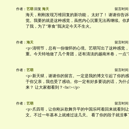
作者：
艺萌
回复
海天
留言时间：20
海天，刚刚发现万维回复的新功能， 太好了！ 谢谢你告
觉。我要的就是这种感觉，虽然内心沉重无法再继续。你
了我，为了“寒食”我决定今天不生火。
作者：
海天
留言时间：20
<p>清明节，总有一份缅怀的心境。艺萌写出了这种感觉
重。今天特地做了几个青团，还有清淡的越南米卷，一点“寒食
作者：
艺萌
留言时间：20
<p>新天狱，谢谢你的留言。一定是我的博文引起了你的
于你父亲，我也受了感动。你一定有好多要说的话，为什
来？ 让大家都看到？<br/></p>
作者：
艺萌
留言时间：20
<p>爪四哥，让你刚从歌舞升平的中国乐呵着回来就看到
文。不过一年基本上就难过这几天。 看了你的段子就没事了。 <