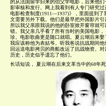
的从法国留学归来的伯父学电影，后来他们
影审核和发行。网上我看到有人专门研究过
电影检查制度(1911—1937)》，里面提到
文需要另外下载。
他们是最早把外国影片引
所以我父亲跟我说的他的卧室掀开窗帘就可
错。我父亲几乎看了所有当时的美国电影，
珍。电影歌曲更是随口就唱。夏云瑚后来娶
我应该称他为表姑爷。听我爸说抗战期间他
回运送电影拷贝的商船改运了抗战物资。对
历史，历史似乎遗忘了他们。
长话短说， 夏云瑚在后来文革当中的68年