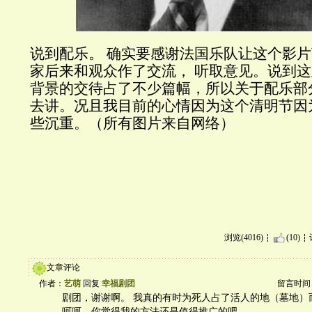
说到配乐。 确实要感谢法国乐队让这个影
家后来和观众作了交流， 听取意见。说到
背景的交待占了不少篇幅，所以关于配乐部
去讲。况且我目前的心情因为这个清明节因
些沉重。（所有图片来自网络）
浏览(4016)
(10)
文章评论
作者：
艺萌
回复
幸福剧团
留言时间：20
剧团，谢谢啊。 我真的有时为死人占了活人的地（墓地）而
呵呵。你觉得我的方法还是值得推广的吧。