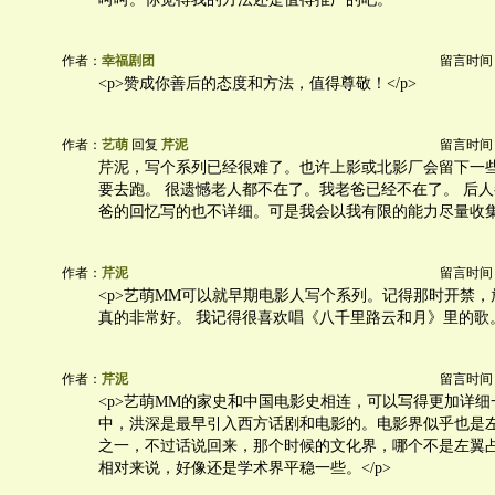
作者：
幸福剧团
留言时间：20
<p>赞成你善后的态度和方法，值得尊敬！</p>
作者：
艺萌
回复
芹泥
留言时间：20
芹泥，写个系列已经很难了。也许上影或北影厂会留下一
要去跑。 很遗憾老人都不在了。我老爸已经不在了。 后
爸的回忆写的也不详细。可是我会以我有限的能力尽量收
作者：
芹泥
留言时间：20
<p>艺萌MM可以就早期电影人写个系列。记得那时开禁
真的非常好。 我记得很喜欢唱《八千里路云和月》里的歌。<
作者：
芹泥
留言时间：20
<p>艺萌MM的家史和中国电影史相连，可以写得更加详
中，洪深是最早引入西方话剧和电影的。电影界似乎也是
之一，不过话说回来，那个时候的文化界，哪个不是左翼
相对来说，好像还是学术界平稳一些。</p>