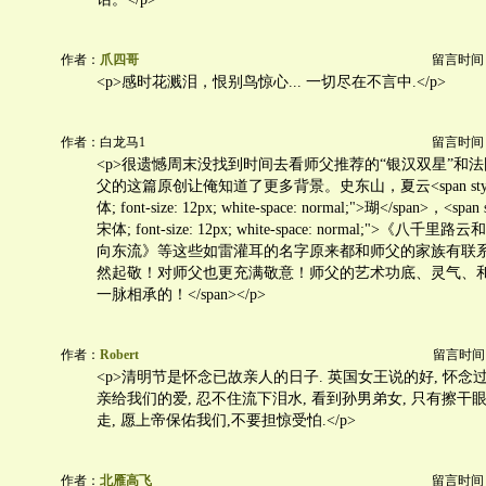
作者：
爪四哥
留言时间：20
<p>感时花溅泪，恨别鸟惊心... 一切尽在不言中.</p>
作者：白龙马1
留言时间：20
<p>很遗憾周末没找到时间去看师父推荐的“银汉双星”和
父的这篇原创让俺知道了更多背景。史东山，夏云<span style="fo
体; font-size: 12px; white-space: normal;">瑚</span>，<span s
宋体; font-size: 12px; white-space: normal;">《
向东流》等这些如雷灌耳的名字原来都和师父的家族有联
然起敬！对师父也更充满敬意！师父的艺术功底、灵气、
一脉相承的！</span></p>
作者：
Robert
留言时间：20
<p>清明节是怀念已故亲人的日子. 英国女王说的好, 怀念过
亲给我们的爱, 忍不住流下泪水, 看到孙男弟女, 只有擦干
走, 愿上帝保佑我们,不要担惊受怕.</p>
作者：
北雁高飞
留言时间：20