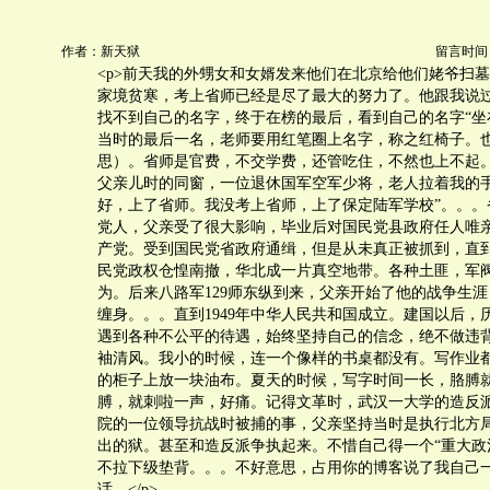
作者：新天狱
留言时间：20
<p>前天我的外甥女和女婿发来他们在北京给他们姥爷扫
家境贫寒，考上省师已经是尽了最大的努力了。他跟我说
找不到自己的名字，终于在榜的最后，看到自己的名字“坐
当时的最后一名，老师要用红笔圈上名字，称之红椅子。
思）。省师是官费，不交学费，还管吃住，不然也上不起
父亲儿时的同窗，一位退休国军空军少将，老人拉着我的手
好，上了省师。我没考上省师，上了保定陆军学校”。。。
党人，父亲受了很大影响，毕业后对国民党县政府任人唯
产党。受到国民党省政府通缉，但是从未真正被抓到，直
民党政权仓惶南撤，华北成一片真空地带。各种土匪，军
为。后来八路军129师东纵到来，父亲开始了他的战争生
缠身。。。直到1949年中华人民共和国成立。建国以后，
遇到各种不公平的待遇，始终坚持自己的信念，绝不做违
袖清风。我小的时候，连一个像样的书桌都没有。写作业
的柜子上放一块油布。夏天的时候，写字时间一长，胳膊
膊，就刺啦一声，好痛。记得文革时，武汉一大学的造反
院的一位领导抗战时被捕的事，父亲坚持当时是执行北方
出的狱。甚至和造反派争执起来。不惜自己得一个“重大政
不拉下级垫背。。。不好意思，占用你的博客说了我自己
话。</p>