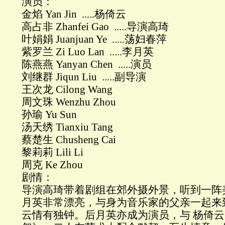
演员：
金焰 Yan Jin .....杨倚云
高占非 Zhanfei Gao .....导演高琦
叶娟娟 Juanjuan Ye .....荡妇春萍
紫罗兰 Zi Luo Lan .....李月英
陈燕燕 Yanyan Chen .....演员
刘继群 Jiqun Liu .....副导演
王次龙 Cilong Wang
周文珠 Wenzhu Zhou
孙瑜 Yu Sun
汤天绣 Tianxiu Tang
蔡楚生 Chusheng Cai
黎莉莉 Lili Li
周克 Ke Zhou
剧情：
导演高琦带着剧组在郊外摄外景，听到一阵
月英非常漂亮，与身为音乐家的父亲一起来
云情有独钟。后月英亦成为演员，与 杨倚