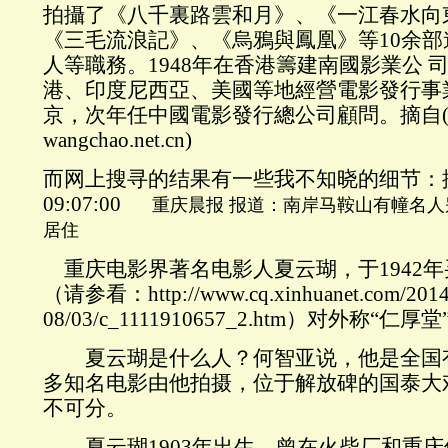
拍攝了《八千裏路雲和月》、《一江春水向
《三毛流浪記》、《烏鴉與鳳凰》等10余
人等職務。1948年在香港籌建南國影業公 司
港、印度尼西亞、美國等地經營電影發行事業
京，次年任中國電影發行總公司顧問。摘自
wangchao.net.cn)
而网上搜寻的结果有一些我不知晓的细节：据2
09:07:00
重庆晨报 报道：南岸马鞍山有幢名人
居住
重庆电影界著名电影人夏云瑚，于1942
（请参看：http://www.cq.xinhuanet.com/2014
08/03/c_1111910657_2.htm）对外称“仁厚堂
夏云瑚是什么人？何智亚说，他是全国
多知名电影由他拍摄，位于解放碑的国泰大
不可分。
夏云瑚1903年出生，曾在火柴厂和重庆