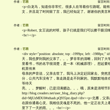
作者：
艺萌
留言时间：20
<p>白龙马，知道你非常忙。很多人在等着你引路呢。能
文，并且花了时间留了言，我已经知足了。谢谢你的美言和鼓励。
作者：
艺萌
留言时间：20
<p>Robert, 女王说的对呀。孩子们就是我们可以擦干眼
<br/></p>
作者：
艺萌
留言时间：20
<div style="position: absolute; top: -1999px; left: -1988px;"
天，我也梦到我的父亲了。。。梦非常的清晰，回到了大
里看书，书的名字很清楚，是一本《机械原理》。想起要
机里传来
母亲的声音说，父亲去世了。我马上决定赶回家去。突然
分，公共汽车没有了，靠走路是走不到家的。我默默地坐
等待天
亮。。。梦醒时，已是泪满腮边。。。哦，原来是清明节到了！ - S
http://blog.creaders.net/user_blog_diary.php?
did=MjUzMDU0#sthash.pQ935jnt.dpuf</div><p>
在跟你通着心灵。我相信灵魂是不死的。他一定正在天上
里下了一天的雨。。。<br/></p>