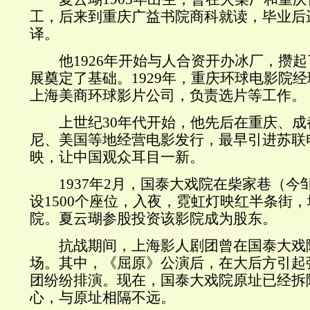
工，后来到重庆广益书院商科就读，毕业后
译。
他1926年开始与人合资开办冰厂，攒起
展奠定了基础。1929年，重庆环球电影院
上海美商环球影片公司，负责选片等工作。
上世纪30年代开始，他先后在重庆、成
尼、美国等地经营电影发行，最早引进苏联
映，让中国观众耳目一新。
1937年2月，国泰大戏院在柴家巷（今
设1500个座位，入夜，霓虹灯映红半条街
院。夏云瑚参股投资该影院成为股东。
抗战期间，上海影人剧团曾在国泰大戏院
场。其中，《屈原》公演后，在大后方引起
团纷纷排演。现在，国泰大戏院原址已经拆
心，与原址相隔不远。