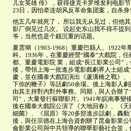
儿女英雄 传》，获得捷克卡罗维发利电影节导
23日，因怕牵连胡风反革命集团案，自杀身
他五几年就死了， 所以我无从见过，但他
影厂倒见过几次。 说起史东山我不得不提
爷，当然也是个颇沉重的话题。
夏雲瑚（1903-1968）重慶巴縣人。192
科。1936年，在重慶經營“國泰”大戲院，
都、重慶電影院 業，組成“長江影業公司”
後，帶領上海一批進步電影戲劇界人士組成“
慶，並在國泰大戲院演出《蘆溝橋之戰》、
下你的鞭子》等話劇50余場。後上海影人
由其主持對內對外事務。同期，與人合辦了
司”，大量發行蘇聯影片。1941年皖南事變
後在國泰大戲院公演了《大地回春》、《天
細菌》、《屈原》等20多部進步話劇，轟
後，與任宗德在上海合資創辦了昆侖影業公司
侖影業公司與中共領導的聯華影藝社合並，