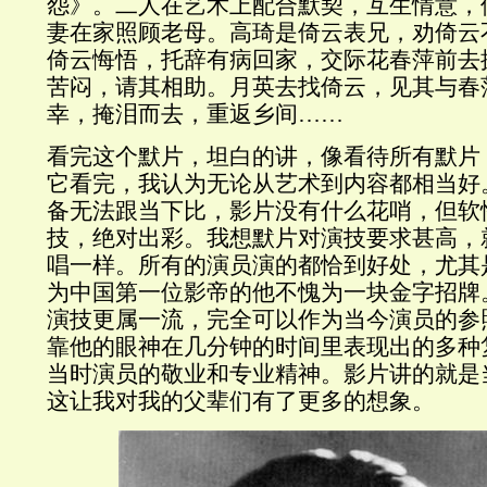
怨》。二人在艺术上配合默契，互生情意，
妻在家照顾老母。高琦是倚云表兄，劝倚云
倚云悔悟，托辞有病回家，交际花春萍前去
苦闷，请其相助。月英去找倚云，见其与春
幸，掩泪而去，重返乡间……
看完这个默片，坦白的讲，像看待所有默片
它看完，我认为无论从艺术到内容都相当好
备无法跟当下比，影片没有什么花哨，但软
技，绝对出彩。我想默片对演技要求甚高，
唱一样。所有的演员演的都恰到好处，尤其
为中国第一位影帝的他不愧为一块金字招牌
演技更属一流，完全可以作为当今演员的参
靠他的眼神在几分钟的时间里表现出的多种
当时演员的敬业和专业精神。影片讲的就是
这让我对我的父辈们有了更多的想象。