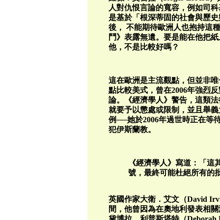
人對仇恨言論的寬容，例如司科
是基於「根深蒂固的社會與歷史
後， 不能期待歐洲人也抱持這
鬥》表露無遺。要是能在他把紙
他，不是比較好嗎？
這在歐洲是主流觀點，但並非唯一。
點比較美式，曾在2006年強烈
論。《經濟學人》警告，這類法
就要予以懲處或限制，並且舉義
例──她於2006年過世時正在
犯伊斯蘭教。
《經濟學人》寫道：「這
號，最終可能杜絕所有的
英國作家大衛．艾文（David Ir
間，他曾因為在奧地利發表相關
黛博拉．利普斯塔特（Deborah