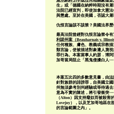
展示納粹卐字或任何相關象徵是
生」或「德國在納粹時期沒有屠
法院已經宣判，即使加拿大憲法
與懲處。至於在美國，否認大屠
仇恨言論該不該禁？美國法界歷
最高法院曾經對仇恨言論禁令有過
利諾州案（Beauharnais v. Illino
任何種族、膚色、教義或宗教描
類言論，使被描述對象遭人蔑視
罪行為。本案當事人約瑟．博阿爾內（
加哥當局阻止「黑鬼侵擾白人⋯
本案五比四的多數意見書，由
法
針對族群的誹謗罪，自美國立國
州無須參考別州經驗或等待過去
意為不實的陳述，將引發衝突⋯⋯
（Alton）因支持廢奴而被殺害的報
Lovejoy），以及芝加哥地
的言論範圍之內」。