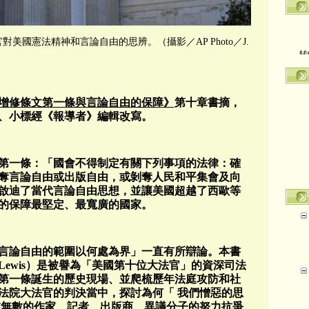
對美國憲法精神和言論自由的思辨。（攝影／AP Photo／J.
转
增修條文第一條與言論自由的保障》
第十章書摘，
、小標經《報導者》編輯改寫。
文第一條：「國會不得制定有關下列事項的法律：確
奪言論自由或出版自由，或剝奪人民和平集會及向
啟迪了當代言論自由思想，並讓美國超越了西歐等
的保障最堅定、最寬廣的國家。
言論自由的範圍以何處為界」一直有所辯論。本書
y Lewis）是被譽為「美國第十位大法官」的資深司法
第一條誕生的歷史現場、並爬梳歷年法庭攻防和社
法院大法官的判決當中，探討為何「 我們憎惡的思
在無數的作家、記者、出版商、異議分子的努力抗爭