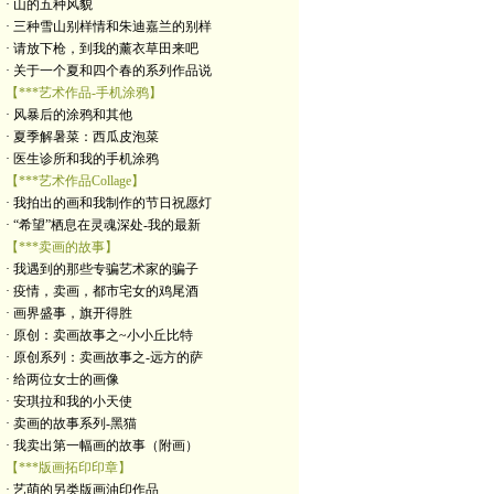
· 山的五种风貌
· 三种雪山别样情和朱迪嘉兰的别样
· 请放下枪，到我的薰衣草田来吧
· 关于一个夏和四个春的系列作品说
【***艺术作品-手机涂鸦】
· 风暴后的涂鸦和其他
· 夏季解暑菜：西瓜皮泡菜
· 医生诊所和我的手机涂鸦
【***艺术作品Collage】
· 我拍出的画和我制作的节日祝愿灯
· “希望”栖息在灵魂深处-我的最新
【***卖画的故事】
· 我遇到的那些专骗艺术家的骗子
· 疫情，卖画，都市宅女的鸡尾酒
· 画界盛事，旗开得胜
· 原创：卖画故事之~小小丘比特
· 原创系列：卖画故事之-远方的萨
· 给两位女士的画像
· 安琪拉和我的小天使
· 卖画的故事系列-黑猫
· 我卖出第一幅画的故事（附画）
【***版画拓印印章】
· 艺萌的另类版画油印作品