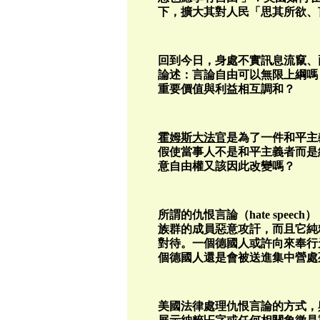
下，擴大其對人民「思其所欲、
回到今日，身處不實訊息流竄、
論述：言論自由可以無限上綱嗎
重要價值與利益相互調和？
霍姆斯大法官
是為了一件和平主
假使當事人不是和平主義者而是
意自由權又該因此改變嗎？
所謂的仇恨言論（hate spe
族群的成員惡意攻訐，而且它純
對待。一個德國人或許向來奉行
個德國人還是會被送進集中營處
美國法律處理仇恨言論的方式，