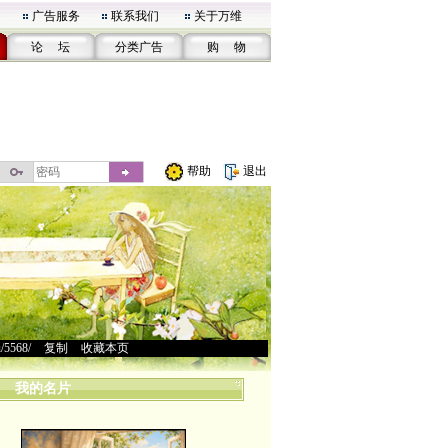
广告服务
联系我们
关于万维
论 坛
分类广告
购 物
帮助
退出
u/5568/
>
复制
>
收藏本页
我的名片