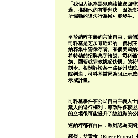
「我個人認為黑鬼應該被送回非
過、推翻他的有罪判決，因為沒
所煽動的違法行為極可能發生。
至於納粹主義的言論自由，這個
司科基是芝加哥近郊的一個村莊，
納粹集中營倖存者。有個美國納
希特勒的招牌萬字符號。司科基
族、國籍或宗教挑起仇恨」的符
制令。相關訴訟案一路從州法院
院判決，司科基當局為阻止示威
示威計畫。
司科基事件在公民自由主義人士
黨人的遊行權利，導致許多聯盟
的立場很可能提升了該組織的公
連納粹都有自由，歐洲認為美國
羅傑．艾雷拉（Roger Err