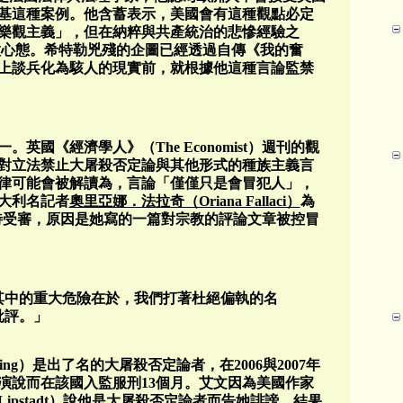
基這種案例。他含蓄表示，美國會有這種觀點必定
樂觀主義」，但在納粹與共產統治的悲慘經驗之
種心態。希特勒兇殘的企圖已經透過自傳《我的奮
上談兵化為駭人的現實前，就根據他這種言論監禁
英國《經濟學人》（The Economist）週刊的觀
反對立法禁止大屠殺否定論與其他形式的種族主義言
律可能會被解讀為，言論「僅僅只是會冒犯人」，
大利名記者
奧里亞娜．法拉奇（Oriana Fallaci）
為
等待受審，原因是她寫的一篇對宗教的評論文章被控冒
其中的重大危險在於，我們打著杜絕偏執的名
批評。」
ving）是出了名的大屠殺否定論者，在2006與2007年
演說而在該國入監服刑13個月。艾文因為美國作家
 Lipstadt）說他是大屠殺否定論者而告她誹謗，結果