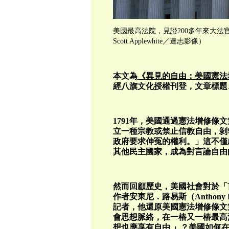
美國最高法院，見證200多年來大法官
Scott Applewhite／達志影像）
本文為
《異見的自由：美國憲法
經八旗文化授權刊登，文章標題
1791年，美國通過憲法增修條
立一種宗教或禁止信教自由，剝
政府要求伸冤的權利。」這不僅
其他民主國家，成為對言論自由
然而回顧歷史，美國社會對於「
作者安東尼．路易斯（Anthon
記者，他還原美國憲法增修條文
會思想脈絡，在一樁又一樁最高
想也應享有自由 」？美國如何