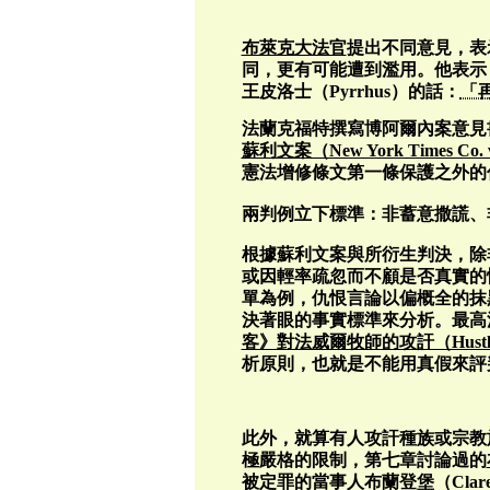
布萊克大法官
提出不同意見，表
同，更有可能遭到濫用。他表示
王皮洛士（Pyrrhus）的話：
「
法蘭克福特撰寫博阿爾內案意見書
蘇利文案（New York Times Co. v.
憲法增修條文第一條保護之外的
兩判例立下標準：非蓄意撒謊、
根據蘇利文案與所衍生判決，除
或因輕率疏忽而不顧是否真實的
單為例，仇恨言論以偏概全的抹
決著眼的事實標準來分析。最高
客》對法威爾牧師的攻訐（Hustler Ma
析原則，也就是不能用真假來評
此外，就算有人攻訐種族或宗教族
極嚴格的限制，第七章討論過的
被定罪的當事人布蘭登堡（Claren