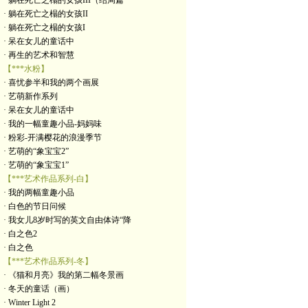
· 躺在死亡之榻的女孩III（结局篇
· 躺在死亡之榻的女孩II
· 躺在死亡之榻的女孩I
· 呆在女儿的童话中
· 再生的艺术和智慧
【***水粉】
· 喜忧参半和我的两个画展
· 艺萌新作系列
· 呆在女儿的童话中
· 我的一幅童趣小品-妈妈味
· 粉彩-开满樱花的浪漫季节
· 艺萌的“象宝宝2”
· 艺萌的“象宝宝1”
【***艺术作品系列-白】
· 我的两幅童趣小品
· 白色的节日问候
· 我女儿8岁时写的英文自由体诗“降
· 白之色2
· 白之色
【***艺术作品系列-冬】
· 《猫和月亮》我的第二幅冬景画
· 冬天的童话（画）
· Winter Light 2