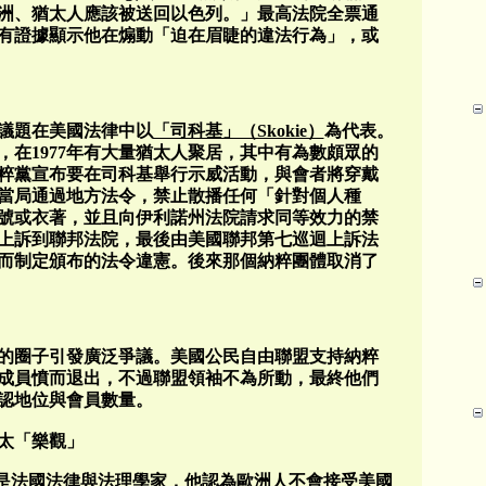
洲、猶太人應該被送回以色列。」最高法院全票通
有證據顯示他在煽動「迫在眉睫的違法行為」，或
議題在美國法律中以
「司科基」（Skokie）
為代表。
在1977年有大量猶太人聚居，其中有為數頗眾的
粹黨宣布要在司科基舉行示威活動，與會者將穿戴
當局通過地方法令，禁止散播任何「針對個人種
號或衣著，並且向伊利諾州法院請求同等效力的禁
上訴到聯邦法院，最後由美國聯邦第七巡迴上訴法
而制定頒布的法令違憲。後來那個納粹團體取消了
的圈子引發廣泛爭議。美國公民自由聯盟支持納粹
成員憤而退出，不過聯盟領袖不為所動，最終他們
認地位與會員數量。
太「樂觀」
era）是法國法律與法理學家，他認為歐洲人不會接受美國