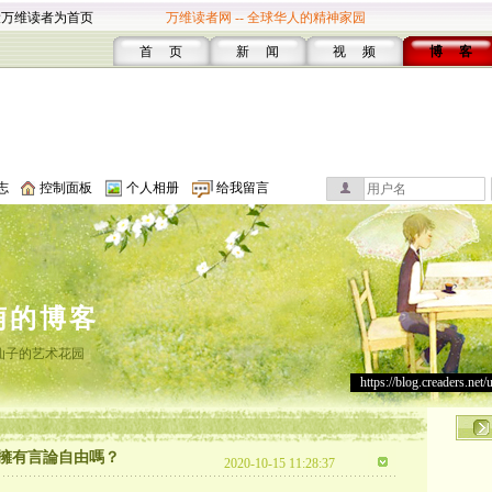
设万维读者为首页
万维读者网 -- 全球华人的精神家园
首 页
新 闻
视 频
博 客
志
控制面板
个人相册
给我留言
萌的博客
仙子的艺术花园
https://blog.creaders.net/
擁有言論自由嗎？
2020-10-15 11:28:37