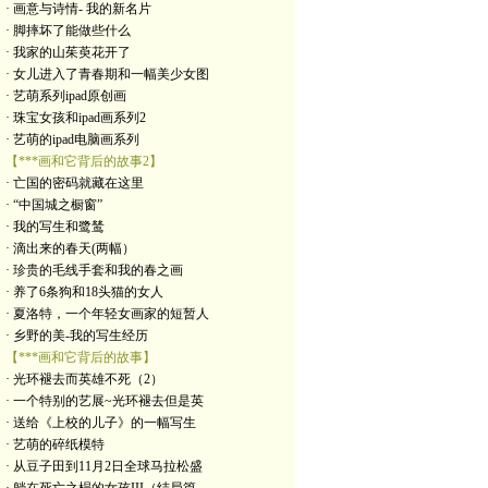
· 画意与诗情- 我的新名片
· 脚摔坏了能做些什么
· 我家的山茱萸花开了
· 女儿进入了青春期和一幅美少女图
· 艺萌系列ipad原创画
· 珠宝女孩和ipad画系列2
· 艺萌的ipad电脑画系列
【***画和它背后的故事2】
· 亡国的密码就藏在这里
· “中国城之橱窗”
· 我的写生和鹭鸶
· 滴出来的春天(两幅）
· 珍贵的毛线手套和我的春之画
· 养了6条狗和18头猫的女人
· 夏洛特，一个年轻女画家的短暂人
· 乡野的美-我的写生经历
【***画和它背后的故事】
· 光环褪去而英雄不死（2）
· 一个特别的艺展~光环褪去但是英
· 送给《上校的儿子》的一幅写生
· 艺萌的碎纸模特
· 从豆子田到11月2日全球马拉松盛