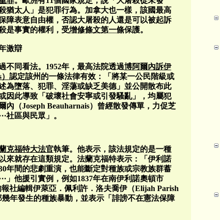
重罪
。歐洲有11個國家規定，說「大屠殺從未發
殺猶太人」是犯罪行為。加拿大也一樣，該國最高
保障表意自由權，否認大屠殺的人還是可以被起訴
殺是事實的權利，受
增修條文第一條
保護。
年激辯
不同看法。1952年，最高法院透過
博阿爾內訴伊
is）
認定該州的一條法律有效：「將某一公民階級或
述為墮落、犯罪、淫蕩或缺乏美德」並公開散布此
或因此導致「破壞社會安寧或引發騷亂」，均屬犯
Joseph Beauharnais）曾經散發傳單，力促芝
⋯社區與民眾」。
蘭克福特大法官
執筆。他表示，該法規定的是一種
以來就存在這類規定。法蘭克福特表示：「伊利諾
30年間的悲劇重演，也能斷定對種族或宗教族群蓄
」他援引實例，例如1837年在南伊利諾奧頓市
社編輯伊萊亞．佩利許．洛夫喬伊（Elijah Parish
區在那幾年發生的種族暴動，並表示「誹謗不在憲法保障