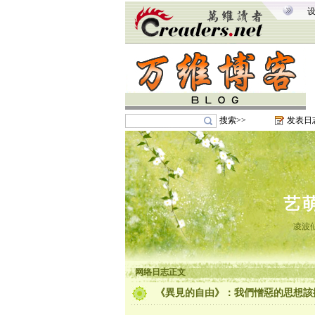
搜索>>
发表日
艺
凌波
网络日志正文
《異見的自由》：我們憎惡的思想該