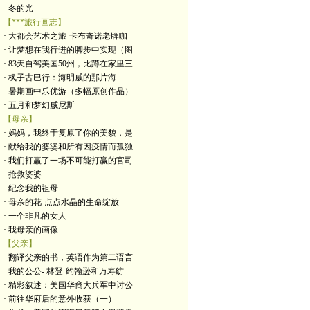
· 冬的光
【***旅行画志】
· 大都会艺术之旅-卡布奇诺老牌咖
· 让梦想在我行进的脚步中实现（图
· 83天自驾美国50州，比蹲在家里三
· 枫子古巴行：海明威的那片海
· 暑期画中乐优游（多幅原创作品）
· 五月和梦幻威尼斯
【母亲】
· 妈妈，我终于复原了你的美貌，是
· 献给我的婆婆和所有因疫情而孤独
· 我们打赢了一场不可能打赢的官司
· 抢救婆婆
· 纪念我的祖母
· 母亲的花-点点水晶的生命绽放
· 一个非凡的女人
· 我母亲的画像
【父亲】
· 翻译父亲的书，英语作为第二语言
· 我的公公- 林登·约翰逊和万寿纺
· 精彩叙述：美国华裔大兵军中讨公
· 前往华府后的意外收获（一）