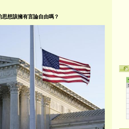
的思想該擁有言論自由嗎？