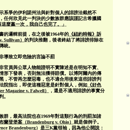
示系爭的伊利諾州法與針對個人的誹謗法截然不
，任何欣見此一判決的少數族群應該謹記古希臘國
再這麼贏一次，我自己也完了。」
的邏輯前提，在之後被1964年的
《紐約時報》訴
 Sullivan）
的判決推翻，後者終結了將誹謗排除在
傳統。
非導致立即危險的言論不罰
非官員與公眾人物能證明不實陳述是在明知不實、
情形下發表，否則無法獲得賠償。以博阿爾內的傳
黑，不管再怎麼惡毒，也不適合用後來這些誹謗判
法院指出，即使這種惡意是針對個人，例如
《好色
gazine v. Falwell）
，還是不適用誹謗的事實分
判。
群，最高法院也在1969年對這類行為的刑罰加諸
布蘭登堡案（Brandenburg v. Ohio）
就是個例子。
ce Brandenburg）是三K黨領袖，因為他公開說：