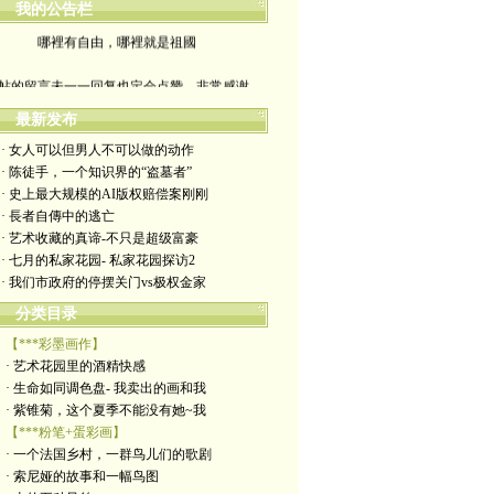
我的公告栏
哪裡有自由，哪裡就是祖國
帖的留言未一一回复也定会点赞。非常感谢
yimengling53@yahoo.com
最新发布
· 女人可以但男人不可以做的动作
有意收藏者请私信我，感谢一贯支持
· 陈徒手，一个知识界的“盗墓者”
· 史上最大规模的AI版权赔偿案刚刚
政治转载不一定代表本人意见
· 長者自傳中的逃亡
· 艺术收藏的真谛-不只是超级富豪
艺术博客：https://yimengl.blog
· 七月的私家花园- 私家花园探访2
· 我们市政府的停摆关门vs极权金家
目录中标注星号的为本人艺术原创
分类目录
【***彩墨画作】
· 艺术花园里的酒精快感
· 生命如同调色盘- 我卖出的画和我
· 紫锥菊，这个夏季不能没有她~我
【***粉笔+蛋彩画】
· 一个法国乡村，一群鸟儿们的歌剧
· 索尼娅的故事和一幅鸟图