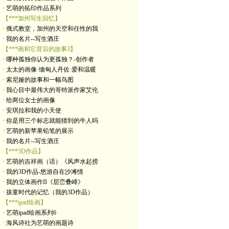
· 艺萌的拓印作品系列
【***加州写生回忆】
· 俄式教堂，加州的天空和任性的我
· 我的名片--写生酒庄
【***画和它背后的故事3】
· 哪种孤独你认为更孤独？-创作者
· 太太的画像·缅甸人丹佐·爱和温暖
· 索尼娅的故事和一幅鸟图
· 我心目中最伟大的哥特派作家艾伦
· 给两位女士的画像
· 安琪拉和我的小天使
· 你是用三个标志就能猜到的牛人吗
· 艺萌的新苹果铅笔的展示
· 我的名片--写生酒庄
【***3D作品】
· 艺萌的吉祥画（话）《风声水起捞
· 我的3D作品-悠游自在沙滩情
· 我的立体画作II《层峦叠嶂》
· 孩童时代的记忆（我的3D作品）
【***ipad绘画】
· 艺萌ipad绘画系列6
· 海风诗社为艺萌的画题诗