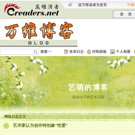
设万维读者为首页
万维
首 页
搜索>>
发表日志
控制面板
个人相册
艺萌的博客
凌波仙子的艺术花园
网络日志正文
艺术家认为创作特别象“性爱”