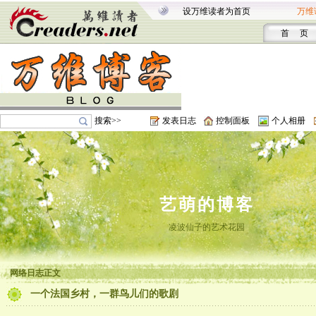
设万维读者为首页
万维
首 页
搜索>>
发表日志
控制面板
个人相册
艺萌的博客
凌波仙子的艺术花园
网络日志正文
一个法国乡村，一群鸟儿们的歌剧