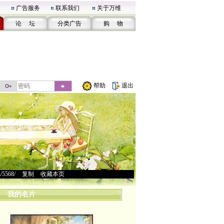
广告服务
联系我们
关于万维
论 坛
分类广告
购 物
帮助
退出
u/5568/
>
复制
>
收藏本页
我的名片