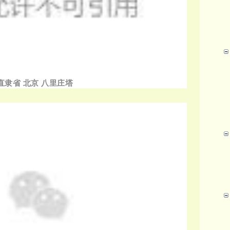
直隶省 北京 八里庄塔