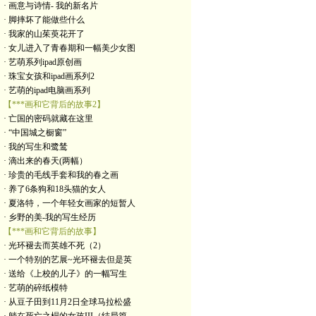
· 画意与诗情- 我的新名片
· 脚摔坏了能做些什么
· 我家的山茱萸花开了
· 女儿进入了青春期和一幅美少女图
· 艺萌系列ipad原创画
· 珠宝女孩和ipad画系列2
· 艺萌的ipad电脑画系列
【***画和它背后的故事2】
· 亡国的密码就藏在这里
· “中国城之橱窗”
· 我的写生和鹭鸶
· 滴出来的春天(两幅）
· 珍贵的毛线手套和我的春之画
· 养了6条狗和18头猫的女人
· 夏洛特，一个年轻女画家的短暂人
· 乡野的美-我的写生经历
【***画和它背后的故事】
· 光环褪去而英雄不死（2）
· 一个特别的艺展~光环褪去但是英
· 送给《上校的儿子》的一幅写生
· 艺萌的碎纸模特
· 从豆子田到11月2日全球马拉松盛