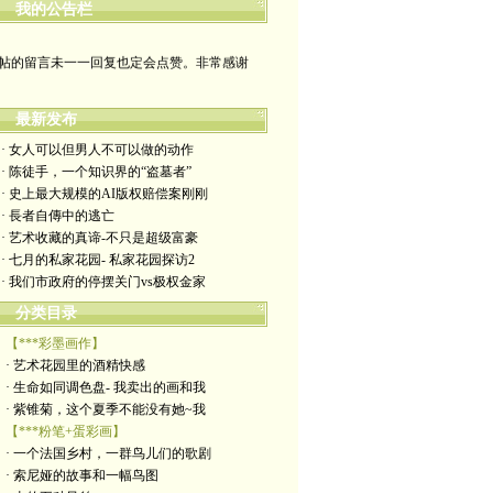
哪裡有自由，哪裡就是祖國
我的公告栏
帖的留言未一一回复也定会点赞。非常感谢
yimengling53@yahoo.com
最新发布
有意收藏者请私信我，感谢一贯支持
· 女人可以但男人不可以做的动作
· 陈徒手，一个知识界的“盗墓者”
政治转载不一定代表本人意见
· 史上最大规模的AI版权赔偿案刚刚
· 長者自傳中的逃亡
艺术博客：https://yimengl.blog
· 艺术收藏的真谛-不只是超级富豪
· 七月的私家花园- 私家花园探访2
目录中标注星号的为本人艺术原创
· 我们市政府的停摆关门vs极权金家
分类目录
【***彩墨画作】
· 艺术花园里的酒精快感
· 生命如同调色盘- 我卖出的画和我
· 紫锥菊，这个夏季不能没有她~我
【***粉笔+蛋彩画】
· 一个法国乡村，一群鸟儿们的歌剧
· 索尼娅的故事和一幅鸟图