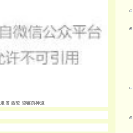
隶省 西陵 陵寝前神道