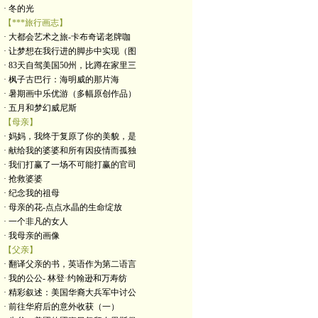
· 冬的光
【***旅行画志】
· 大都会艺术之旅-卡布奇诺老牌咖
· 让梦想在我行进的脚步中实现（图
· 83天自驾美国50州，比蹲在家里三
· 枫子古巴行：海明威的那片海
· 暑期画中乐优游（多幅原创作品）
· 五月和梦幻威尼斯
【母亲】
· 妈妈，我终于复原了你的美貌，是
· 献给我的婆婆和所有因疫情而孤独
· 我们打赢了一场不可能打赢的官司
· 抢救婆婆
· 纪念我的祖母
· 母亲的花-点点水晶的生命绽放
· 一个非凡的女人
· 我母亲的画像
【父亲】
· 翻译父亲的书，英语作为第二语言
· 我的公公- 林登·约翰逊和万寿纺
· 精彩叙述：美国华裔大兵军中讨公
· 前往华府后的意外收获（一）