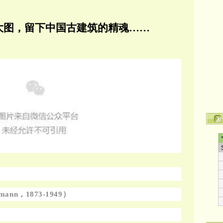
清大图，留下中国古建筑的精魂……
二
ann，1873-1949）