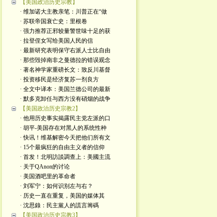
【美国政治历史宗教】
· 维加诺大主教亲笔：川普正在“做
· 苏联帝国衰亡史：里根卷
· 强力推荐正邪较量警世味十足的获
· 拉登侄女写给美国人民的信
· 最新研究表明保守右派人士比自由
· 那些毁掉南非之曼德拉的错误观念
· 著名神学家重磅长文：致反川基督
· 投资移民是经济复苏一剂良方
· 全文中译本：美国兰德公司的最新
· 默多克卸任与西方没有硝烟的战争
【美国政治历史宗教2】
· 他用历史事实揭露民主党左派的口
· 胡平-美国存在对黑人的系统性种
· 快讯！维基解密今天把他们所有文
· 15个最疯狂的自由主义者的信仰
· 首发！北明訪談調查上：美國主流
· 关于QAnon的讨论
· 美国酒吧里的革命者
· 刘军宁：如何识别左与右？
· 历史一直在重复，美国的媒体其
· 沈思錄：民主黨人的謊言籌碼
【美国政治历史宗教3】