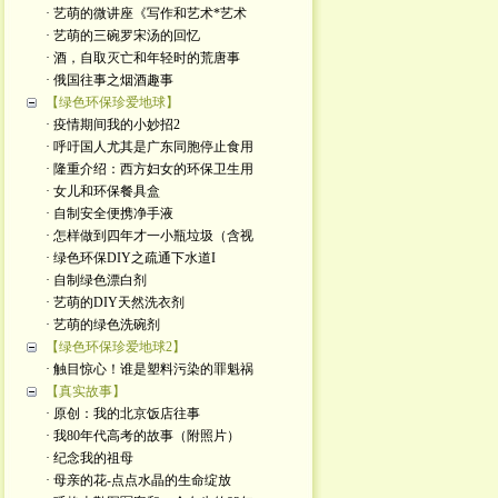
· 艺萌的微讲座《写作和艺术*艺术
· 艺萌的三碗罗宋汤的回忆
· 酒，自取灭亡和年轻时的荒唐事
· 俄国往事之烟酒趣事
【绿色环保珍爱地球】
· 疫情期间我的小妙招2
· 呼吁国人尤其是广东同胞停止食用
· 隆重介绍：西方妇女的环保卫生用
· 女儿和环保餐具盒
· 自制安全便携净手液
· 怎样做到四年才一小瓶垃圾（含视
· 绿色环保DIY之疏通下水道I
· 自制绿色漂白剂
· 艺萌的DIY天然洗衣剂
· 艺萌的绿色洗碗剂
【绿色环保珍爱地球2】
· 触目惊心！谁是塑料污染的罪魁祸
【真实故事】
· 原创：我的北京饭店往事
· 我80年代高考的故事（附照片）
· 纪念我的祖母
· 母亲的花-点点水晶的生命绽放