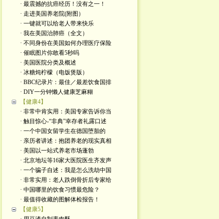
· 最震撼的抗癌经历！没有之一！
· 走进美国养老院(附图）
· 一键就可以给老人带来快乐
· 我在美国治肺癌（全文）
· 不同身份在美国如何办理医疗保险
· 催眠图片你敢看5秒吗
· 美国医院分类及概述
· 冰糖炖柠檬（电饭煲版）
· BBC纪录片：最佳／最差饮食国排
· DIY一分钟懒人健康芝麻糊
【健康4】
· 非常中肯实用：美国专家告诉你当
· 触目惊心-“非典”幸存者礼露口述
· 一个中国女留学生在德国堕胎的
· 亲历者讲述：抱团养老的现实真相
· 美国以一站式养老市场蓬勃
· 北京地坛等16家大医院医生齐发声
· 一个骗子自述：我是怎么洗劫中国
· 非常实用：老人跌倒骨折后专家给
· 中国哪里的饮食习惯最危险？
· 最值得收藏的图解体检报告！
【健康5】