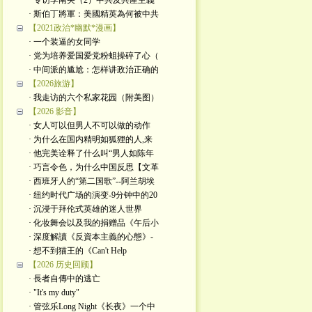
· 专访李南央（2）中共及共產主義
· 斯伯丁將軍：美國精英為何被中共
【2021政治*幽默*漫画】
· 一个装逼的女同学
· 党为培养爱国爱党粉蛆操碎了心（
· 中间派的尴尬：怎样讲政治正确的
【2026旅游】
· 我走访的六个私家花园（附美图）
【2026 影音】
· 女人可以但男人不可以做的动作
· 为什么在国内精明如狐狸的人,来
· 他完美诠释了什么叫“男人如陈年
· 巧言令色，为什么中国反思【文革
· 西班牙人的“第二国歌”--阿兰胡埃
· 纽约时代广场的演变-9分钟中的20
· 沉浸于拜伦式英雄的迷人世界
· 化妆舞会以及我的捐赠品《午后小
· 深度解讀《反資本主義的心態》-
· 想不到猫王的《Can't Help
【2026 历史回顾】
· 長者自傳中的逃亡
· "It's my duty"
· 管弦乐Long Night《长夜》一个中