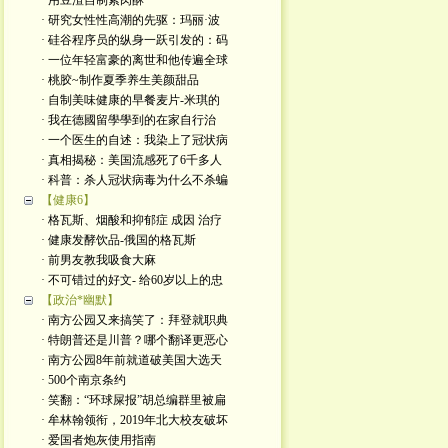
· 用豆渣自制素肉酥
· 研究女性性高潮的先驱：玛丽·波
· 硅谷程序员的纵身一跃引发的：码
· 一位年轻富豪的离世和他传遍全球
· 桃胶~制作夏季养生美颜甜品
· 自制美味健康的早餐麦片-米琪的
· 我在德國留學學到的在家自行治
· 一个医生的自述：我染上了冠状病
· 真相揭秘：美国流感死了6千多人
· 科普：杀人冠状病毒为什么不杀蝙
【健康6】
· 格瓦斯、烟酸和抑郁症 成因 治疗
· 健康发酵饮品-俄国的格瓦斯
· 前男友教我吸食大麻
· 不可错过的好文- 给60岁以上的忠
【政治*幽默】
· 南方公园又来搞笑了：拜登就职典
· 特朗普还是川普？哪个翻译更恶心
· 南方公园8年前就道破美国大选天
· 500个南京条约
· 笑翻：“环球屎报”胡总编群里被扁
· 牟林翰领衔，2019年北大校友破坏
· 爱国者炮灰使用指南