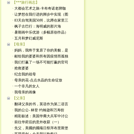
【***旅行画志】
· 大都会艺术之旅-卡布奇诺老牌咖
· 让梦想在我行进的脚步中实现（图
· 83天自驾美国50州，比蹲在家里三
· 枫子古巴行：海明威的那片海
· 暑期画中乐优游（多幅原创作品）
· 五月和梦幻威尼斯
【母亲】
· 妈妈，我终于复原了你的美貌，是
· 献给我的婆婆和所有因疫情而孤独
· 我们打赢了一场不可能打赢的官司
· 抢救婆婆
· 纪念我的祖母
· 母亲的花-点点水晶的生命绽放
· 一个非凡的女人
· 我母亲的画像
【父亲】
· 翻译父亲的书，英语作为第二语言
· 我的公公- 林登·约翰逊和万寿纺
· 精彩叙述：美国华裔大兵军中讨公
· 前往华府后的意外收获（一）
· 先父，美國的國殤日祭拜布里斯堡