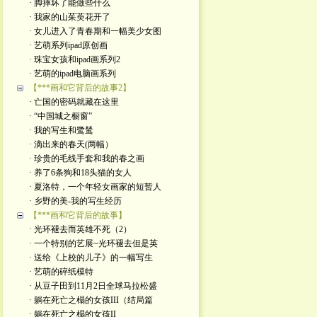
· 脚摔坏了能做些什么
· 我家的山茱萸花开了
· 女儿进入了青春期和一幅美少女图
· 艺萌系列ipad原创画
· 珠宝女孩和ipad画系列2
· 艺萌的ipad电脑画系列
【***画和它背后的故事2】
· 亡国的密码就藏在这里
· “中国城之橱窗”
· 我的写生和鹭鸶
· 滴出来的春天(两幅）
· 珍贵的毛线手套和我的春之画
· 养了6条狗和18头猫的女人
· 夏洛特，一个年轻女画家的短暂人
· 乡野的美-我的写生经历
【***画和它背后的故事】
· 光环褪去而英雄不死（2）
· 一个特别的艺展~光环褪去但是英
· 送给《上校的儿子》的一幅写生
· 艺萌的碎纸模特
· 从豆子田到11月2日全球马拉松盛
· 躺在死亡之榻的女孩III（结局篇
· 躺在死亡之榻的女孩II