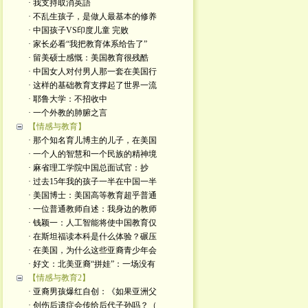
· 我支持取消英語
· 不乱生孩子，是做人最基本的修养
· 中国孩子VS印度儿童 完败
· 家长必看“我把教育体系给告了”
· 留美硕士感慨：美国教育很残酷
· 中国女人对付男人那一套在美国行
· 这样的基础教育支撑起了世界一流
· 耶鲁大学：不招收中
· 一个外教的肺腑之言
【情感与教育】
· 那个知名育儿博主的儿子，在美国
· 一个人的智慧和一个民族的精神境
· 麻省理工学院中国总面试官：抄
· 过去15年我的孩子一半在中国一半
· 美国博士：美国高等教育超乎普通
· 一位普通教师自述：我身边的教师
· 钱颖一：人工智能将使中国教育仅
· 在斯坦福读本科是什么体验？碾压
· 在美国，为什么这些亚裔青少年会
· 好文：北美亚裔“拼娃”：一场没有
【情感与教育2】
· 亚裔男孩爆红自创：《如果亚洲父
· 创伤后遗症会传给后代子孙吗？（