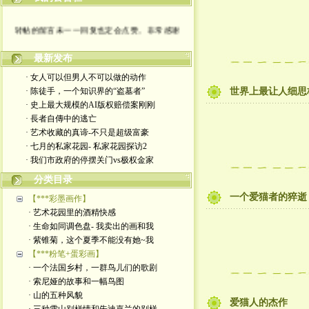
转帖的留言未一一回复也定会点赞。非常感谢
yimengling53@yahoo.com
最新发布
有意收藏者请私信我，感谢一贯支持
· 女人可以但男人不可以做的动作
· 陈徒手，一个知识界的“盗墓者”
世界上最让人细思
政治转载不一定代表本人意见
· 史上最大规模的AI版权赔偿案刚刚
· 長者自傳中的逃亡
艺术博客：https://yimengl.blog
· 艺术收藏的真谛-不只是超级富豪
· 七月的私家花园- 私家花园探访2
目录中标注星号的为本人艺术原创
· 我们市政府的停摆关门vs极权金家
分类目录
一个爱猫者的猝逝
【***彩墨画作】
· 艺术花园里的酒精快感
· 生命如同调色盘- 我卖出的画和我
· 紫锥菊，这个夏季不能没有她~我
【***粉笔+蛋彩画】
· 一个法国乡村，一群鸟儿们的歌剧
· 索尼娅的故事和一幅鸟图
· 山的五种风貌
爱猫人的杰作