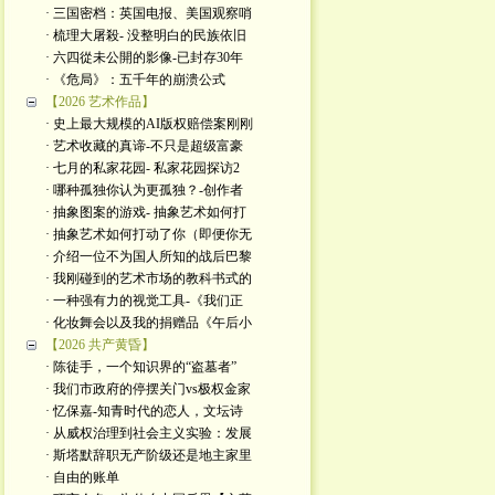
· 三国密档：英国电报、美国观察哨
· 梳理大屠殺- 没整明白的民族依旧
· 六四從未公開的影像-已封存30年
· 《危局》：五千年的崩溃公式
【2026 艺术作品】
· 史上最大规模的AI版权赔偿案刚刚
· 艺术收藏的真谛-不只是超级富豪
· 七月的私家花园- 私家花园探访2
· 哪种孤独你认为更孤独？-创作者
· 抽象图案的游戏- 抽象艺术如何打
· 抽象艺术如何打动了你（即便你无
· 介绍一位不为国人所知的战后巴黎
· 我刚碰到的艺术市场的教科书式的
· 一种强有力的视觉工具-《我们正
· 化妆舞会以及我的捐赠品《午后小
【2026 共产黄昏】
· 陈徒手，一个知识界的“盗墓者”
· 我们市政府的停摆关门vs极权金家
· 忆保嘉-知青时代的恋人，文坛诗
· 从威权治理到社会主义实验：发展
· 斯塔默辞职无产阶级还是地主家里
· 自由的账单