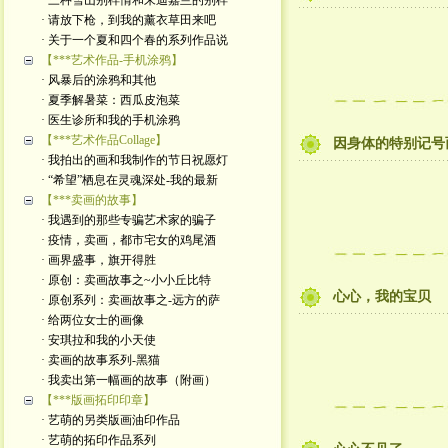
· 三种雪山别样情和朱迪嘉兰的别样
· 请放下枪，到我的薰衣草田来吧
· 关于一个夏和四个春的系列作品说
【***艺术作品-手机涂鸦】
· 风暴后的涂鸦和其他
· 夏季解暑菜：西瓜皮泡菜
· 医生诊所和我的手机涂鸦
【***艺术作品Collage】
因身体的特别记号
· 我拍出的画和我制作的节日祝愿灯
· “希望”栖息在灵魂深处-我的最新
【***卖画的故事】
· 我遇到的那些专骗艺术家的骗子
· 疫情，卖画，都市宅女的鸡尾酒
· 画界盛事，旗开得胜
· 原创：卖画故事之~小小丘比特
心心，我的宝贝
· 原创系列：卖画故事之-远方的萨
· 给两位女士的画像
· 安琪拉和我的小天使
· 卖画的故事系列-黑猫
· 我卖出第一幅画的故事（附画）
【***版画拓印印章】
· 艺萌的另类版画油印作品
· 艺萌的拓印作品系列