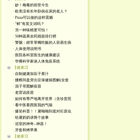
· 妙！梅毒的前世今生
· 欧美没有长年卧病在床的老人？
· Pizza可以做的这样震撼
· “鲜”有英文词吗？
· 另一种味精更可怕！
· 50种蔬果农药残留排行榜
· 警惕：經常單獨吃飯的人容易生病
· 人体使用说明书
· 医院各科室医生的健康建议
· 华裔科学家谈人体免疫系统
【健康2】
· 自制健康加应子果汁
· 腰椎间盘突出症保健操图解(全套
· 混子哥图解疫苗
· 老雷说疫苗
· 如何有尊严地离开世界（含珍贵照
· 看中医看西医我的气喘
· 爆笑科普！！屠呦呦到底对疟原虫
· 给屠奶奶讲两个故事
· 浴室的神奇--神器！
· 牙套和烤苹果
【健康3】