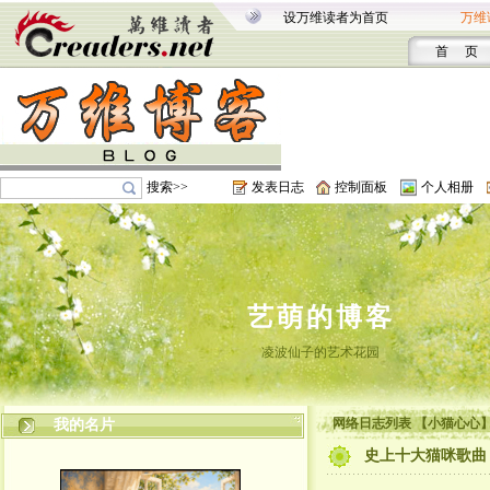
设万维读者为首页
万维
首 页
搜索>>
发表日志
控制面板
个人相册
艺萌的博客
凌波仙子的艺术花园
网络日志列表 【小猫心心
我的名片
史上十大猫咪歌曲（