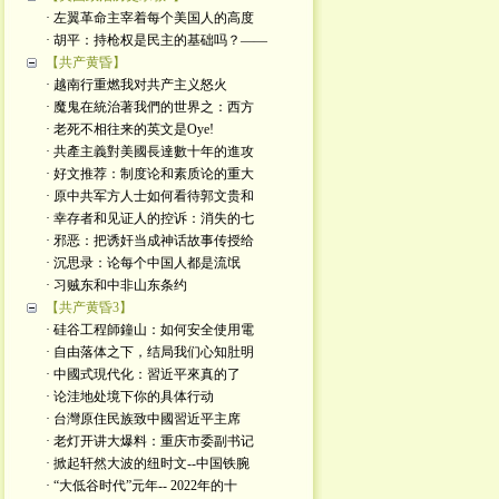
· 左翼革命主宰着每个美国人的高度
· 胡平：持枪权是民主的基础吗？——
【共产黄昏】
· 越南行重燃我对共产主义怒火
· 魔鬼在統治著我們的世界之：西方
· 老死不相往来的英文是Oye!
· 共產主義對美國長達數十年的進攻
· 好文推荐：制度论和素质论的重大
· 原中共军方人士如何看待郭文贵和
· 幸存者和见证人的控诉：消失的七
· 邪恶：把诱奸当成神话故事传授给
· 沉思录：论每个中国人都是流氓
· 习贼东和中非山东条约
【共产黄昏3】
· 硅谷工程師鐘山：如何安全使用電
· 自由落体之下，结局我们心知肚明
· 中國式現代化：習近平來真的了
· 论洼地处境下你的具体行动
· 台灣原住民族致中國習近平主席
· 老灯开讲大爆料：重庆市委副书记
· 掀起轩然大波的纽时文--中国铁腕
· “大低谷时代”元年-- 2022年的十