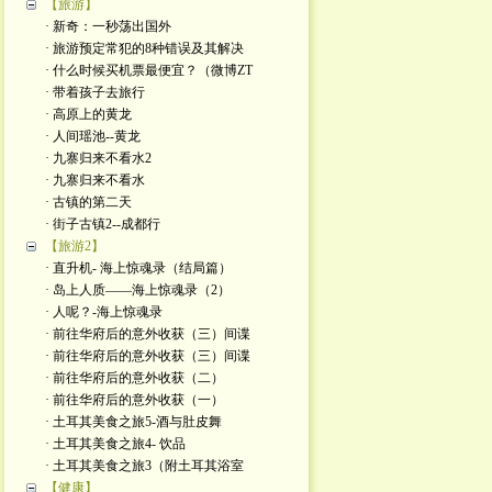
【旅游】
· 新奇：一秒荡出国外
· 旅游预定常犯的8种错误及其解决
· 什么时候买机票最便宜？（微博ZT
· 带着孩子去旅行
· 高原上的黄龙
· 人间瑶池--黄龙
· 九寨归来不看水2
· 九寨归来不看水
· 古镇的第二天
· 街子古镇2--成都行
【旅游2】
· 直升机- 海上惊魂录（结局篇）
· 岛上人质——海上惊魂录（2）
· 人呢？-海上惊魂录
· 前往华府后的意外收获（三）间谍
· 前往华府后的意外收获（三）间谍
· 前往华府后的意外收获（二）
· 前往华府后的意外收获（一）
· 土耳其美食之旅5-酒与肚皮舞
· 土耳其美食之旅4- 饮品
· 土耳其美食之旅3（附土耳其浴室
【健康】