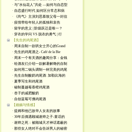
· 与“水仙花人”共处 —如何与自恋型
· 自恋盛行时代 如何区分常态和病
· 《尚气》主演刘思慕致父母一封信
· 疫情带给年轻人的孤独和哀伤
· 留学的意义 | 阶级跃迁是唯一？
· 穿衣的学问 VS 脱衣的勇气 | 行
【先生的鸡尾酒】
· 周末自制一款哄女士开心的Grand
· 先生的鸡尾酒之- Café de la Bie
· 周末一个有关酒的趣闻分享：金钱
· 给酒友们介绍一款解暑解馋的自制
· 如何用二锅头调制一杯完美的鸡尾
· 先生自制酸奶鸡尾酒: 加勒比海的
· 夏季写生和鸡尾酒
· 秘制蔓越莓香橙鸡尾酒
· 杏子的减肥酸奶
· 自创蓝莓可佛鸡尾酒
【婚姻与情感】
· 提姆和他已故华人女友的故事
· 30年后偶遇顾城谢烨之子-童话的
· 谢烨之死：被顾城天才神话遮蔽的
· 那些女人绝对不会告诉男人的秘密