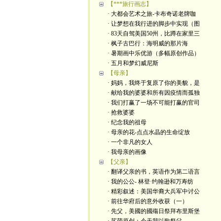
【***旅行画志】
· 大都会艺术之旅-卡布奇诺老牌咖
· 让梦想在我行进的脚步中实现（图
· 83天自驾美国50州，比蹲在家里三
· 枫子古巴行：海明威的那片海
· 暑期画中乐优游（多幅原创作品）
· 五月和梦幻威尼斯
【母亲】
· 妈妈，我终于复原了你的美貌，是
· 献给我的婆婆和所有因疫情而孤独
· 我们打赢了一场不可能打赢的官司
· 抢救婆婆
· 纪念我的祖母
· 母亲的花-点点水晶的生命绽放
· 一个非凡的女人
· 我母亲的画像
【父亲】
· 翻译父亲的书，英语作为第二语言
· 我的公公- 林登·约翰逊和万寿纺
· 精彩叙述：美国华裔大兵军中讨公
· 前往华府后的意外收获（一）
· 先父，美國的國殤日祭拜布里斯堡