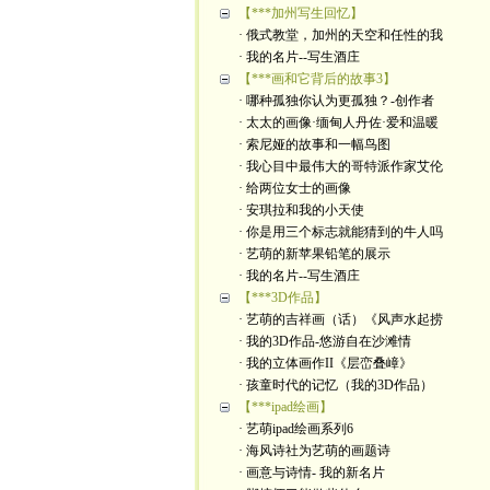
【***加州写生回忆】
· 俄式教堂，加州的天空和任性的我
· 我的名片--写生酒庄
【***画和它背后的故事3】
· 哪种孤独你认为更孤独？-创作者
· 太太的画像·缅甸人丹佐·爱和温暖
· 索尼娅的故事和一幅鸟图
· 我心目中最伟大的哥特派作家艾伦
· 给两位女士的画像
· 安琪拉和我的小天使
· 你是用三个标志就能猜到的牛人吗
· 艺萌的新苹果铅笔的展示
· 我的名片--写生酒庄
【***3D作品】
· 艺萌的吉祥画（话）《风声水起捞
· 我的3D作品-悠游自在沙滩情
· 我的立体画作II《层峦叠嶂》
· 孩童时代的记忆（我的3D作品）
【***ipad绘画】
· 艺萌ipad绘画系列6
· 海风诗社为艺萌的画题诗
· 画意与诗情- 我的新名片