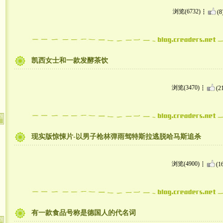
浏览(6732)
(8
凯西女士和一款发酵茶饮
浏览(3470)
(2
现实版惊悚片-以男子枪林弹雨驾特斯拉逃脱哈马斯追杀
浏览(4900)
(1
有一款食品号称是德国人的代名词