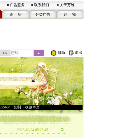
广告服务
联系我们
关于万维
论 坛
分类广告
购 物
帮助
退出
u/5568/
>
复制
>
收藏本页
2023-10-24 05:25:45