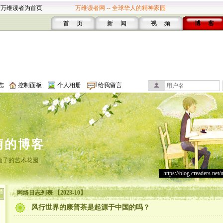
设万维读者为首页
万维读者网 -- 全球华人的精神家园
首 页
新 闻
视 频
博 客
志
控制面板
个人相册
给我留言
萌的博客
仙子的艺术花园
https://blog.creaders.net/
网络日志列表 【2023-10】
风行世界的康普茶是起源于中国的吗？