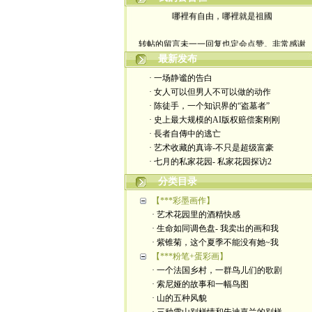
哪裡有自由，哪裡就是祖國
转帖的留言未一一回复也定会点赞。非常感谢
最新发布
yimengling53@yahoo.com
· 一场静谧的告白
· 女人可以但男人不可以做的动作
有意收藏者请私信我，感谢一贯支持
· 陈徒手，一个知识界的“盗墓者”
· 史上最大规模的AI版权赔偿案刚刚
政治转载不一定代表本人意见
· 長者自傳中的逃亡
· 艺术收藏的真谛-不只是超级富豪
艺术博客：https://yimengl.blog
· 七月的私家花园- 私家花园探访2
目录中标注星号的为本人艺术原创
分类目录
【***彩墨画作】
· 艺术花园里的酒精快感
· 生命如同调色盘- 我卖出的画和我
· 紫锥菊，这个夏季不能没有她~我
【***粉笔+蛋彩画】
· 一个法国乡村，一群鸟儿们的歌剧
· 索尼娅的故事和一幅鸟图
· 山的五种风貌