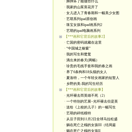
· 脚摔坏了能做些什么
· 我家的山茱萸花开了
· 女儿进入了青春期和一幅美少女图
· 艺萌系列ipad原创画
· 珠宝女孩和ipad画系列2
· 艺萌的ipad电脑画系列
【***画和它背后的故事2】
· 亡国的密码就藏在这里
· “中国城之橱窗”
· 我的写生和鹭鸶
· 滴出来的春天(两幅）
· 珍贵的毛线手套和我的春之画
· 养了6条狗和18头猫的女人
· 夏洛特，一个年轻女画家的短暂人
· 乡野的美-我的写生经历
【***画和它背后的故事】
· 光环褪去而英雄不死（2）
· 一个特别的艺展~光环褪去但是英
· 送给《上校的儿子》的一幅写生
· 艺萌的碎纸模特
· 从豆子田到11月2日全球马拉松盛
· 躺在死亡之榻的女孩III（结局篇
· 躺在死亡之榻的女孩II