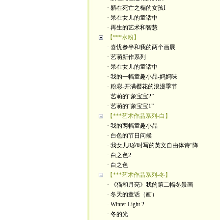
· 躺在死亡之榻的女孩I
· 呆在女儿的童话中
· 再生的艺术和智慧
【***水粉】
· 喜忧参半和我的两个画展
· 艺萌新作系列
· 呆在女儿的童话中
· 我的一幅童趣小品-妈妈味
· 粉彩-开满樱花的浪漫季节
· 艺萌的“象宝宝2”
· 艺萌的“象宝宝1”
【***艺术作品系列-白】
· 我的两幅童趣小品
· 白色的节日问候
· 我女儿8岁时写的英文自由体诗“降
· 白之色2
· 白之色
【***艺术作品系列-冬】
· 《猫和月亮》我的第二幅冬景画
· 冬天的童话（画）
· Winter Light 2
· 冬的光