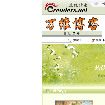
搜索>>
发表日
艺
凌波
我的名片