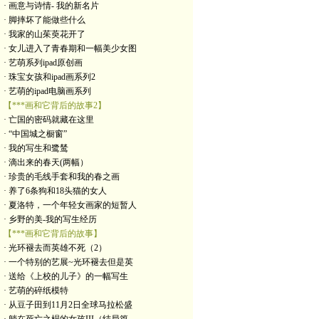
· 画意与诗情- 我的新名片
· 脚摔坏了能做些什么
· 我家的山茱萸花开了
· 女儿进入了青春期和一幅美少女图
· 艺萌系列ipad原创画
· 珠宝女孩和ipad画系列2
· 艺萌的ipad电脑画系列
【***画和它背后的故事2】
· 亡国的密码就藏在这里
· “中国城之橱窗”
· 我的写生和鹭鸶
· 滴出来的春天(两幅）
· 珍贵的毛线手套和我的春之画
· 养了6条狗和18头猫的女人
· 夏洛特，一个年轻女画家的短暂人
· 乡野的美-我的写生经历
【***画和它背后的故事】
· 光环褪去而英雄不死（2）
· 一个特别的艺展~光环褪去但是英
· 送给《上校的儿子》的一幅写生
· 艺萌的碎纸模特
· 从豆子田到11月2日全球马拉松盛