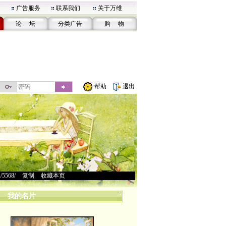
广告服务
联系我们
关于万维
论 坛
分类广告
购 物
帮助
退出
u/5568/
>
复制
>
收藏本页
我的名片