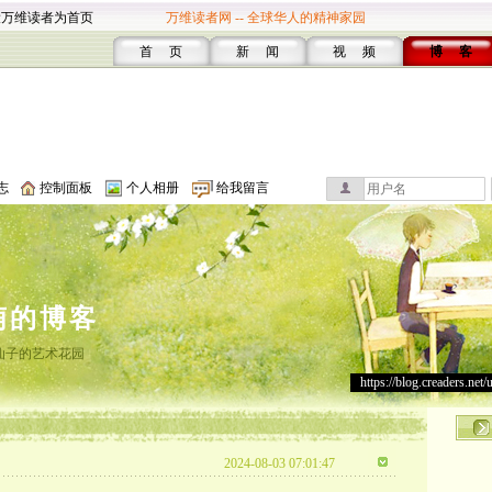
设万维读者为首页
万维读者网 -- 全球华人的精神家园
首 页
新 闻
视 频
博 客
志
控制面板
个人相册
给我留言
萌的博客
仙子的艺术花园
https://blog.creaders.net/
2024-08-03 07:01:47