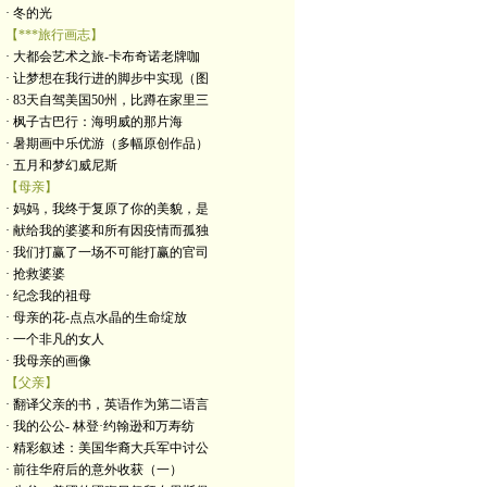
· 冬的光
【***旅行画志】
· 大都会艺术之旅-卡布奇诺老牌咖
· 让梦想在我行进的脚步中实现（图
· 83天自驾美国50州，比蹲在家里三
· 枫子古巴行：海明威的那片海
· 暑期画中乐优游（多幅原创作品）
· 五月和梦幻威尼斯
【母亲】
· 妈妈，我终于复原了你的美貌，是
· 献给我的婆婆和所有因疫情而孤独
· 我们打赢了一场不可能打赢的官司
· 抢救婆婆
· 纪念我的祖母
· 母亲的花-点点水晶的生命绽放
· 一个非凡的女人
· 我母亲的画像
【父亲】
· 翻译父亲的书，英语作为第二语言
· 我的公公- 林登·约翰逊和万寿纺
· 精彩叙述：美国华裔大兵军中讨公
· 前往华府后的意外收获（一）