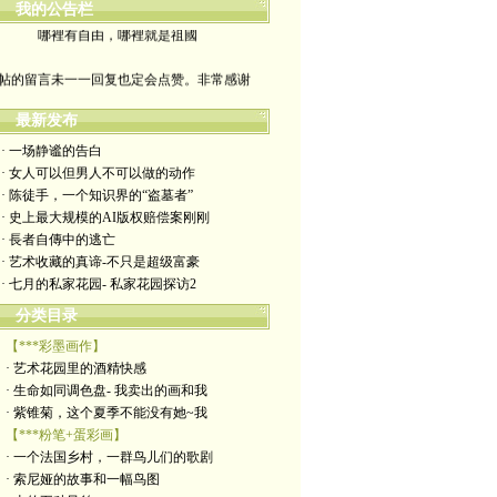
我的公告栏
哪裡有自由，哪裡就是祖國
帖的留言未一一回复也定会点赞。非常感谢
yimengling53@yahoo.com
最新发布
· 一场静谧的告白
有意收藏者请私信我，感谢一贯支持
· 女人可以但男人不可以做的动作
· 陈徒手，一个知识界的“盗墓者”
政治转载不一定代表本人意见
· 史上最大规模的AI版权赔偿案刚刚
· 長者自傳中的逃亡
艺术博客：https://yimengl.blog
· 艺术收藏的真谛-不只是超级富豪
· 七月的私家花园- 私家花园探访2
目录中标注星号的为本人艺术原创
分类目录
【***彩墨画作】
· 艺术花园里的酒精快感
· 生命如同调色盘- 我卖出的画和我
· 紫锥菊，这个夏季不能没有她~我
【***粉笔+蛋彩画】
· 一个法国乡村，一群鸟儿们的歌剧
· 索尼娅的故事和一幅鸟图