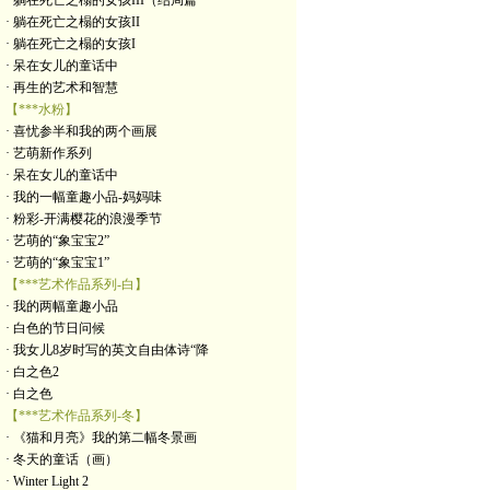
· 躺在死亡之榻的女孩III（结局篇
· 躺在死亡之榻的女孩II
· 躺在死亡之榻的女孩I
· 呆在女儿的童话中
· 再生的艺术和智慧
【***水粉】
· 喜忧参半和我的两个画展
· 艺萌新作系列
· 呆在女儿的童话中
· 我的一幅童趣小品-妈妈味
· 粉彩-开满樱花的浪漫季节
· 艺萌的“象宝宝2”
· 艺萌的“象宝宝1”
【***艺术作品系列-白】
· 我的两幅童趣小品
· 白色的节日问候
· 我女儿8岁时写的英文自由体诗“降
· 白之色2
· 白之色
【***艺术作品系列-冬】
· 《猫和月亮》我的第二幅冬景画
· 冬天的童话（画）
· Winter Light 2