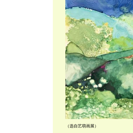
（选自艺萌画展）