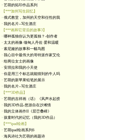
· 艺萌的拓印作品系列
【***加州写生回忆】
· 俄式教堂，加州的天空和任性的我
· 我的名片--写生酒庄
【***画和它背后的故事3】
· 哪种孤独你认为更孤独？-创作者
· 太太的画像·缅甸人丹佐·爱和温暖
· 索尼娅的故事和一幅鸟图
· 我心目中最伟大的哥特派作家艾伦
· 给两位女士的画像
· 安琪拉和我的小天使
· 你是用三个标志就能猜到的牛人吗
· 艺萌的新苹果铅笔的展示
· 我的名片--写生酒庄
【***3D作品】
· 艺萌的吉祥画（话）《风声水起捞
· 我的3D作品-悠游自在沙滩情
· 我的立体画作II《层峦叠嶂》
· 孩童时代的记忆（我的3D作品）
【***ipad绘画】
· 艺萌ipad绘画系列6
· 海风诗社为艺萌的画题诗