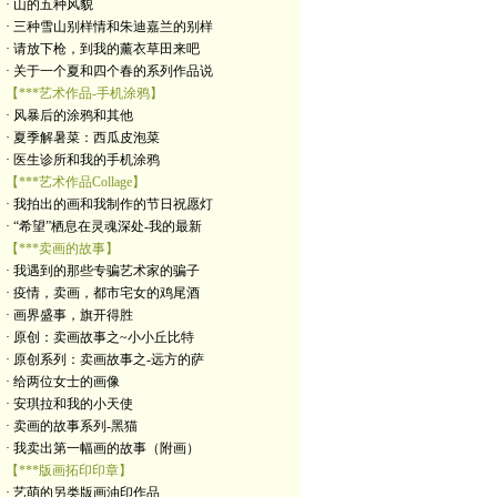
· 山的五种风貌
· 三种雪山别样情和朱迪嘉兰的别样
· 请放下枪，到我的薰衣草田来吧
· 关于一个夏和四个春的系列作品说
【***艺术作品-手机涂鸦】
· 风暴后的涂鸦和其他
· 夏季解暑菜：西瓜皮泡菜
· 医生诊所和我的手机涂鸦
【***艺术作品Collage】
· 我拍出的画和我制作的节日祝愿灯
· “希望”栖息在灵魂深处-我的最新
【***卖画的故事】
· 我遇到的那些专骗艺术家的骗子
· 疫情，卖画，都市宅女的鸡尾酒
· 画界盛事，旗开得胜
· 原创：卖画故事之~小小丘比特
· 原创系列：卖画故事之-远方的萨
· 给两位女士的画像
· 安琪拉和我的小天使
· 卖画的故事系列-黑猫
· 我卖出第一幅画的故事（附画）
【***版画拓印印章】
· 艺萌的另类版画油印作品