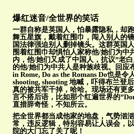
爆红迷音/全世界的笑话
一群自称是英国人，怕暴露隐私，却
舞五星旗，戴着红围巾，闯入别人的
国法律强迫别人删掉镜头。这群英国
围着红围巾却惧怕人家称他/她们为中
内，他/她们又成了中国人，抗议”老白
的他/她们为中共人是种族歧视。回应布
in Rome, Do as the Romans D
shooting, shooting 地喊，吓得
真的被共军干掉，哈哈。现场还有更
言不搭后语，比如那个红遍世界的”Dont tou
直措辞奇怪，不知所云。
把全世界都当成他家的地盘，气势汹
常，违反逻辑，特别容易让人误会，
院的大门忘了关了呢！