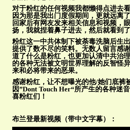
对于粉红的任何视频我都懒得点进去看
因为那是我出门度假期间，更就远离
回家后有网友发来相关信息和视频，
扬，我就捏着鼻子进去，然后就看到
粉红这一中共体制下被荼毒洗脑后生
提供了数不尽的笑料。无数人留言感
道了什么是粉红，也更加认清中共治
的各种无法被文明世界理解的反智怪
来和必将带来的恶果。
感谢粉红，让不想曝光的他/她们底裤
因
”Dont Touch Her“
所产生的各种迷音
喜粉红们！
布兰登最新视频（带中文字幕）：