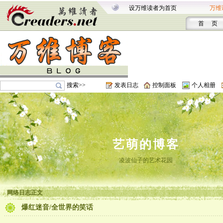
设万维读者为首页
万维
首 页
搜索>>
发表日志
控制面板
个人相册
艺萌的博客
凌波仙子的艺术花园
网络日志正文
爆红迷音/全世界的笑话