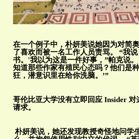
在一个例子中，
朴妍美
说她因为对简
了喜欢而被一名工作人员责骂。
“我说
书。
'
我以为这是一件好事，”帕克说。
知道那些作家有殖民心态吗？他们是
狂，潜意识里在给你洗脑。’”
哥伦比亚大学没有立即回应
Insider
对
请求。
朴妍美
说，她还发现教授奇怪地问学