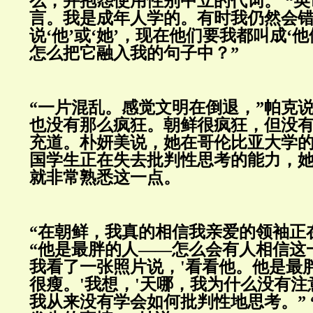
么，并抱怨使用性别中立的代词。
“
言。我是成年人学的。有时我仍然会
说‘他’或‘她’，现在他们要我都叫成‘他
怎么把它融入我的句子中？”
“一片混乱。感觉文明在倒退，”帕克
也没有那么疯狂。朝鲜很疯狂，但没有
充道。
朴妍美
说，她在哥伦比亚大学
国学生正在失去批判性思考的能力，
就非常熟悉这一点。
“在朝鲜，我真的相信我亲爱的领袖正
“他是最胖的人——怎么会有人相信这
我看了一张照片说，
'
看看他。他是最
很瘦。
'
我想，
'
天哪，我为什么没有注
我从来没有学会如何批判性地思考。”