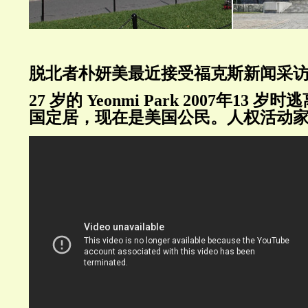
脱北者朴妍美最近接受福克斯新闻采
27
岁的
Yeonmi Park 2007年13
岁时逃
国定居，现在是美国公民。人权活动