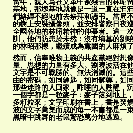
當年，親人爲在文革中被殘害的林昭
墓地，那塊墓地就像是一道一直在汩
們絡繹不絕地前去祭拜和憑弔。當局
的樹上安裝攝像頭，並安排警察日夜
全國各地的林昭精神的仰慕者。這一
訓，他們防患於未然：沒有墳墓的劉
的林昭那樣，繼續成為黨國的大麻煩
然而，信奉唯物主義的共產黨絕對想
量、思想的力量有多大。劉曉波活在
文字是不可戰勝的、無法消滅的。這
由的密碼，如同鑰匙，如同解藥，如
那些迷路的人回家，酣睡的人甦醒，
一個字都是一粒麥子：麥子落到地上
多籽粒來；文字印刷在書上，書是焚
波的文字彙集而成的每一本書都是一
黑暗中跳舞的老鼠驚恐萬分地逃遁。