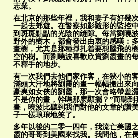
志業。
在北京的那些年裡，我和妻子有好幾
一起去郊遊。在警察如影隨形的監控
到斑斑點點的光陰的縫隙。每當劉曉
野外的樹木，都會發出由衷的感嘆：
畫樹，尤其是那種掙扎着要想騰飛的
空的樹。而劉曉波喜歡欣賞劉霞畫的
不釋手的地步。
有一次我們去他們家作客，在狹小的
滿頭大汗地將劉霞的畫一幅幅搬出來
豪爽如女俠的劉霞，那一次會略帶羞澀
不是你的畫，幹嗎那麽顯擺？”而聽到
畫，曉波比聽到我們對他的文章的讚
子一樣琅琅地笑了。
多年以後的二零一四年，我流亡美國
霞的哥哥到美國來找我。我問他，在