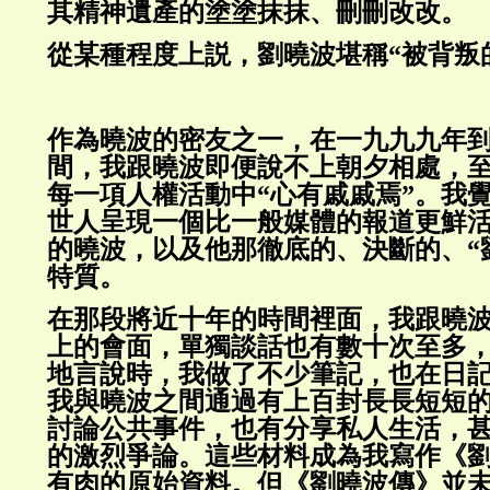
其精神遺產的塗塗抹抹、刪刪改改。
從某種程度上説，劉曉波堪稱“被背叛
作為曉波的密友之一，在一九九九年
間，我跟曉波即便說不上朝夕相處，
每一項人權活動中“心有戚戚焉”。我
世人呈現一個比一般媒體的報道更鮮
的曉波，以及他那徹底的、決斷的、“
特質。
在那段將近十年的時間裡面，我跟曉
上的會面，單獨談話也有數十次至多
地言說時，我做了不少筆記，也在日
我與曉波之間通過有上百封長長短短
討論公共事件，也有分享私人生活，
的激烈爭論。這些材料成為我寫作《
有肉的原始資料。但《劉曉波傳》並