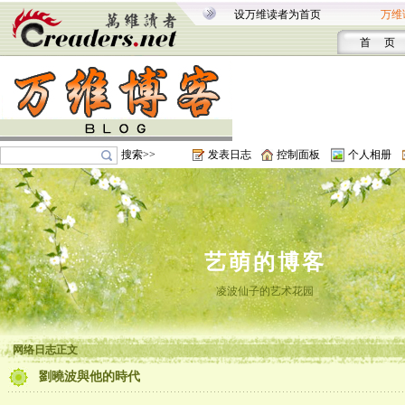
设万维读者为首页
万维
首 页
搜索>>
发表日志
控制面板
个人相册
艺萌的博客
凌波仙子的艺术花园
网络日志正文
劉曉波與他的時代