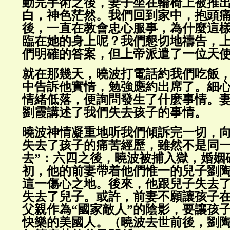
動完手術之後，妻子坐在輪椅上被推
白，神色茫然。我們回到家中，抱頭
後，一直在教會忠心服事，為什麼這
臨在她的身上呢？我們懇切地禱告，
們明確的答案，但上帝派遣了一位天
就在那幾天，曉波打電話約我們吃飯
中告訴他實情，勉強應約出席了。細
情緒低落，便詢問發生了什麽事情。
劉霞講述了我們失去孩子的事情。
曉波神情凝重地听我們傾訴完一切，
失去了孩子的痛苦經歷，雖然不是同一
去”：六四之後，曉波被捕入獄，婚姻
初，他的前妻帶着他們惟一的兒子劉
這一傷心之地。後來，他跟兒子失去
失去了兒子。或許，前妻不願讓孩子
父親作為“國家敵人”的陰影，要讓孩
快樂的美國人。（曉波去世前後，劉