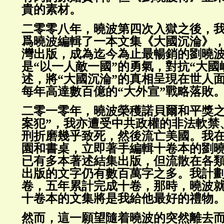
貴的素材。
二零零八年，曉波第四次入獄之後，
爲曉波編輯了一本文集《大國沉淪》
灣出版，成為迄今為止最暢銷的劉曉
是“以一人敵一國”的勇氣，對抗“大國
述，將“大國沉淪”的真相呈現在世人
每年高達數百億的“大外宣”戰略落敗
二零一零年，曉波榮穫諾貝爾和平獎之
案犯”，我亦遭受中共政權的非法軟禁
刑折磨幾乎致死，然後流亡美國。我
園和書桌，立即著手編輯十卷本的劉
已有多本著述結集出版，但流散在各
出版的文字仍有數百萬字之多。我計
卷，五年累計完成十卷，那時，曉波
十卷本的文集將是我給他最好的禮物
然而，這一願望隨着曉波的突然離去