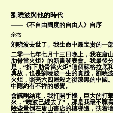
劉曉波與他的時代
——《不自由國度的自由人》自序
余杰
刘晓波去世了。我生命中最宝贵的一
二零一七年七月十三日晚上，我在唐
肋骨當火炬》的新書發表會。我最後
是，“拆下肋骨當火炬”這個蘇格拉底
典故，也是劉曉波一生的實踐，劉曉
火炬，照亮六四屠殺之後漆黑的中國
中隱約有不祥的感覺。
會議剛結束，我打開手機，巨大的打
來，“曉波已經去了”，那是我最不願
險些暈倒在唐山書店的樓梯邊，扶着