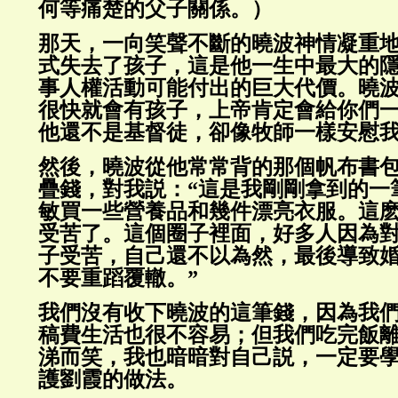
何等痛楚的父子關係。）
那天，一向笑聲不斷的曉波神情凝重
式失去了孩子，這是他一生中最大的
事人權活動可能付出的巨大代價。曉
很快就會有孩子，上帝肯定會給你們
他還不是基督徒，卻像牧師一樣安慰
然後，曉波從他常常背的那個帆布書
疊錢，對我説：“這是我剛剛拿到的一
敏買一些營養品和幾件漂亮衣服。這
受苦了。這個圈子裡面，好多人因為
子受苦，自己還不以為然，最後導致
不要重蹈覆轍。”
我們沒有收下曉波的這筆錢，因為我
稿費生活也很不容易；但我們吃完飯
涕而笑，我也暗暗對自己説，一定要
護劉霞的做法。