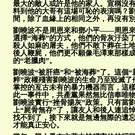
最大的敵人或許是他的家人。宣稱沒
料到他的大哥有這場可恥的表演嗎？
間，除了血緣上的相同之外，再沒有
劉曉波不是周恩來和鄧小平——周恩
選擇“海葬”的方式，他們的骨灰汙染
殺人如麻的屠夫，他們不敢下葬在土
後人鞭屍，他們更不願像毛澤東那樣
的“老臘肉”。
劉曉波“被肝癌”和“被海葬”了。這個“
粹”政權殘害劉曉波的生命乃至毀滅了
掌控的亙古未有的暴力機器而言，這
此一事件中，共產黨果然無比信奉唯
劉曉波實行“挫骨揚灰”政策。只有當
上“屍骨無存”了，讓友人和後人連追
找不到了，接下來就是無邊無際的遺
才能真正安心。