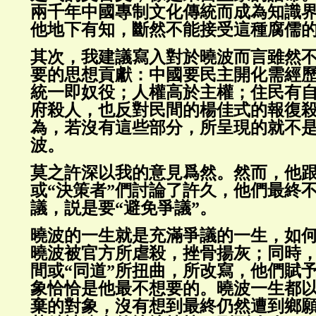
兩千年中國專制文化傳統而成為知識界
他地下有知，斷然不能接受這種腐儒
其次，我建議寫入對於曉波而言雖然
要的思想貢獻：中國要民主開化需經
統一即奴役；人權高於主權；住民有
府殺人，也反對民間的楊佳式的報復
為，若沒有這些部分，所呈現的就不
波。
莫之許深以我的意見爲然。然而，他
或“決策者”們討論了許久，他們最終
議，説是要“避免爭議”。
曉波的一生就是充滿爭議的一生，如
曉波被官方所虐殺，挫骨揚灰；同時
間或“同道”所扭曲，所改寫，他們賦予
象恰恰是他最不想要的。曉波一生都
棄的對象，沒有想到最終仍然遭到鄉