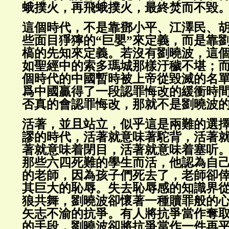
蛾撲火，再飛蛾撲火，最終焚而不毀
這個時代，不是靠鄧小平、江澤民、
些面目猙獰的“巨嬰”來定義，而是靠
槁的先知來定義。若沒有劉曉波，這
如聖經中的索多瑪城那樣汙穢不堪；
個時代的中國暫時被上帝從毀滅的名
爲中國贏得了一段認罪悔改的緩衝時
否真的會認罪悔改，那就不是劉曉波
活著，並且站立，似乎這是兩難的選
謬的時代，活著就意味著駝背，活著
著就意味着閉目，活著就意味着塞听
那些六四死難的學生而活，他認為自
的老師，因為孩子們死去了，老師卻
其巨大的恥辱。失去恥辱感的知識界
狼共舞，劉曉波卻懷著一種贖罪般的
矢志不渝的抗爭。有人將抗爭當作奪
的手段，劉曉波卻將抗爭當作一件再