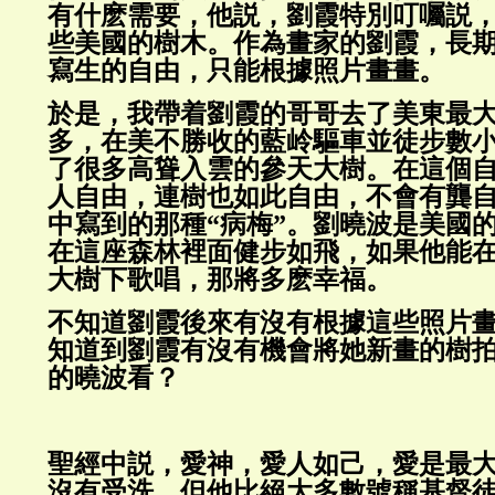
有什麽需要，他説，劉霞特別叮囑説
些美國的樹木。作為畫家的劉霞，長
寫生的自由，只能根據照片畫畫。
於是，我帶着劉霞的哥哥去了美東最
多，在美不勝收的藍岭驅車並徒步數
了很多高聳入雲的參天大樹。在這個
人自由，連樹也如此自由，不會有龔
中寫到的那種“病梅”。劉曉波是美國
在這座森林裡面健步如飛，如果他能
大樹下歌唱，那將多麽幸福。
不知道劉霞後來有沒有根據這些照片
知道到劉霞有沒有機會將她新畫的樹
的曉波看？
聖經中説，愛神，愛人如己，愛是最
沒有受洗，但他比絕大多數號稱基督