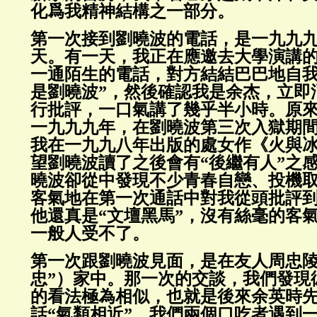
化爲我精神結構之一部分。
第一次接到劉曉波的電話，是一九九
天。有一天，我正在應邀去大學演講
一通陌生的電話，對方結結巴巴地自我
是劉曉波”，然後確認我是余杰，立即
行批評，一口氣講了幾乎半小時。原
一九九九年，在劉曉波第三次入獄期
我在一九九八年出版的處女作《火與
望劉曉波讀了之後會有“後繼有人”之
曉波卻從中發現不少青春自戀、投機
客氣地在第一次通話中對我從頭批評
他還真是“文壇黑馬”，沒有絲毫的客
一般人受不了。
第一次跟劉曉波見面，是在友人周忠陵
忠”）家中。那一次的交談，我們發現
的看法極為相似，也就是後來余英時
話“氣類相近”。我們兩個口吃者遇到