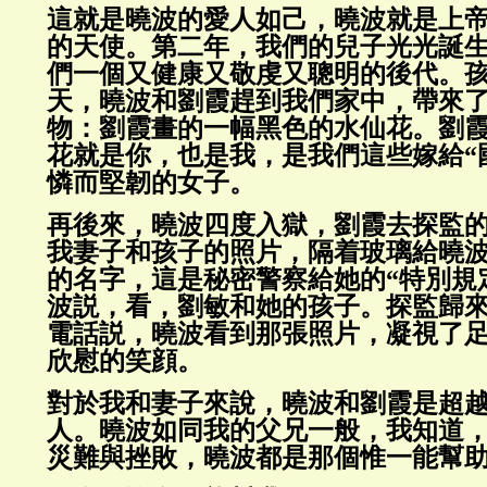
這就是曉波的愛人如己，曉波就是上
的天使。第二年，我們的兒子光光誕
們一個又健康又敬虔又聰明的後代。
天，曉波和劉霞趕到我們家中，帶來
物：劉霞畫的一幅黑色的水仙花。劉
花就是你，也是我，是我們這些嫁給“
憐而堅韌的女子。
再後來，曉波四度入獄，劉霞去探監
我妻子和孩子的照片，隔着玻璃給曉
的名字，這是秘密警察給她的“特別規
波説，看，劉敏和她的孩子。探監歸
電話説，曉波看到那張照片，凝視了
欣慰的笑顔。
對於我和妻子來說，曉波和劉霞是超
人。曉波如同我的父兄一般，我知道
災難與挫敗，曉波都是那個惟一能幫