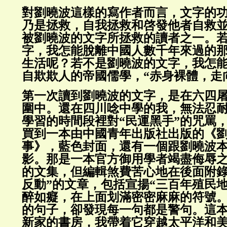
對劉曉波這樣的寫作者而言，文字的
乃是拯救，自我拯救和啓發他者自救
被劉曉波的文字所拯救的讀者之一。
字，我怎能脫離中國人數千年來過的
生活呢？若不是劉曉波的文字，我怎
自欺欺人的帝國儒學，“赤身裸體，走
第一次讀到劉曉波的文字，是在六四
圍中。還在四川唸中學的我，無法忍
學習的時間段裡對“民運黑手”的咒罵
買到一本由中國青年出版社出版的《
事》，藍色封面，還有一個跟劉曉波
影。那是一本官方御用學者竭盡侮辱
的文集，但編輯煞費苦心地在後面附錄
反動”的文章，包括宣揚“三百年殖民
醉如癡，在上面划滿密密麻麻的符號
的句子，卻發現每一句都是警句。這
新家的書房，我帶着它穿越太平洋和