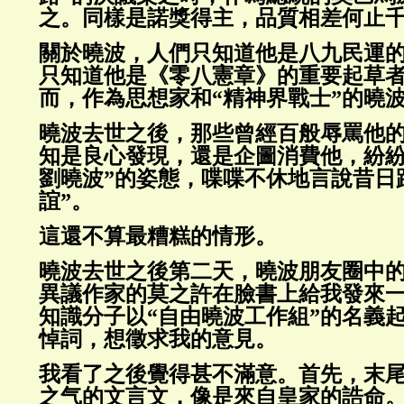
之。同樣是諾獎得主，品質相差何止
關於曉波，人們只知道他是八九民運
只知道他是《零八憲章》的重要起草
而，作為思想家和“精神界戰士”的曉
曉波去世之後，那些曾經百般辱罵他的
知是良心發現，還是企圖消費他，紛紛
劉曉波”的姿態，喋喋不休地言說昔日
誼”。
這還不算最糟糕的情形。
曉波去世之後第二天，曉波朋友圈中
異議作家的莫之許在臉書上給我發來
知識分子以“自由曉波工作組”的名義
悼詞，想徵求我的意見。
我看了之後覺得甚不滿意。首先，末
之气的文言文，像是來自皇家的誥命