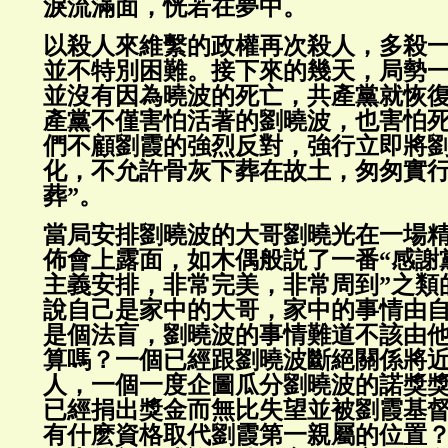
淚流滿面，恍若在夢中。
以殺人來維繫的政權再次殺人，多殺
並不特別困難。接下來的幾天，局勢
並沒有因為曉波的死亡，共產黨就恢
產黨不僅害怕活著的劉曉波，也害怕
們不顧劉霞的強烈反對，強行立即將
化，不允許骨灰下葬在故土，匆匆實行
葬”。
當局安排劉曉波的大哥劉曉光在一場
佈會上露面，如木偶般説了一番“感謝
主義安排，非常完美，非常周到”之類
說自己是家中的大哥，家中的事情由
是個法盲，劉曉波的事情難道不該由
算嗎？一個已經跟劉曉波斷絕關係將
人，一個一度企圖瓜分劉曉波的諾獎
已經捐出獎金而無比失望並被劉霞基
有什麽資格取代劉霞第一親屬的位置