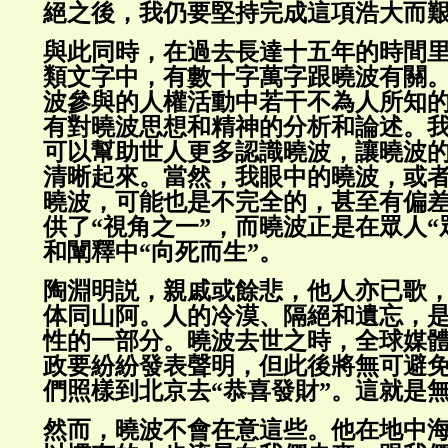
絕之後，我仍要堅持完成這項浩大而
與此同時，在過去長達十五年的時間
類文字中，有數十字萬字跟曉波有關
波參與的人權活動中若干不為人所知
有對曉波思想和精神的分析和論述。
可以幫助世人更多認識曉波，讓曉波
清晰起來。當然，我眼中的曉波，或
曉波，可能也是不完全的，甚至有偏
供了“視角之一”，而曉波正是在眾人“
和闡釋中“向死而生”。
陶淵明説，親戚或餘悲，他人亦已歌
体同山阿。人的冷漠、隔絕和遺忘，
性的一部分。曉波去世之時，全球媒
政要紛紛發表聲明，但此後將無可避
們照樣到北京去“恭喜發財”。這就是
然而，曉波不會在意這些。他在地中