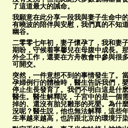
了這道最大的誡命。
我願意在此分享一段我與妻子生命中
有曉波的陪伴與安慰，我們真的不知
幽谷。
二零零七年初，妻子懷孕了，我和妻
期盼，守候着寧馨兒在母腹中成長。
外企工作，還要在方舟教會中參與很
可開交。
突然，一件意想不到的事情發生了。
孕婦例行的體檢時，醫生告訴我們，
停止生長發育了。我們不明白這是什
醫生。醫生解釋説，子宮中的是一個
掉的、還沒有胎兒雛形的死嬰。為什
況呢？醫生説，他也無法解釋，這些
生率越來越高，也許跟北京的環境汙