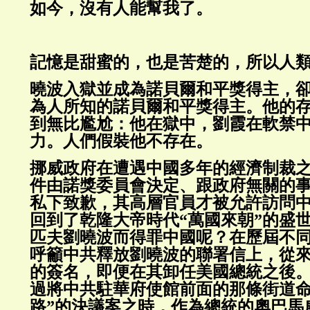
如今，沒有人能幫我了。
記憶是甜蜜的，也是苦楚的，所以人
曉波入獄並成為諾貝爾和平獎得主，
為人所知的諾貝爾和平獎得主。他的
到無比尷尬：他在獄中，劉霞在軟禁
力。人們假裝他不存在。
挪威政府在遭遇中國多年的經濟制裁
件由諾獎委員會決定、跟政府無關的
私下致歉，其高層官員才被允許訪問
回到了乾隆大帝時代“萬國來朝”的盛
匹夫劉曉波而得罪中國呢？在歷屆不
呼籲中共釋放劉曉波的聯署信上，從
的簽名，即便在其卸任美國總統之後
過將中共駐華府使館前面的那條街道命
路”的決議案之時，作為總統的奧巴馬