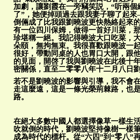
加劇，讓劉霞在一旁竊笑説，“听兩個
了”，她便掉頭過去跟我妻子聊了起來
倒倆成了比我跟劉曉波更快熱絡起來的
有一位四川保姆，做得一首好川菜，
珍堪稱一絕。我記得曉波大口吃菜，
朵頤，無拘無束。我很喜歡跟曉波一
很好，帶動同桌的人也胃口大開，跟
的見面，開啓了我與劉曉波在此後十
密關係，直至二零零八年十二月八日
若不是劉曉波的影響與引導，我不會
走這麼遠，這是一條光榮荊棘路，也
路。
在絕大多數中國人都選擇像草一樣生
吹就倒的時代，劉曉波堅持像樹一樣
成為時代的標杆。從“六四”到“零八”