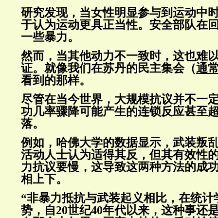
研究发现，当女性明显参与到运动中
于认为运动更具正当性。安全部队在
一些暴力。
然而，当其他动力不一致时，这也难
证。就像我们在苏丹的民主集会（
通
看到的那样。
尽管在当今世界，大规模抗议并不一
功几率骤降可能产生的连锁反应甚至
落。
例如，哈佛大学的数据显示，武装叛
活动人士认为适得其反，但其有效性
力抗议要慢，这导致这两种方法的成
相上下。
“非暴力抵抗与武装起义相比，在统计
势，自20世纪40年代以来，这种事还