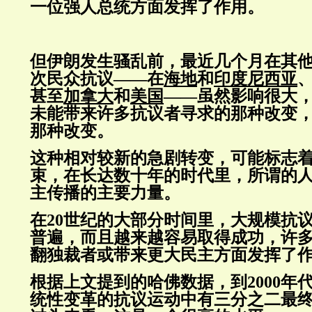
一位强人总统方面发挥了作用。
但伊朗发生骚乱前，最近几个月在其
次民众抗议——在
海地
和
印度尼西亚
甚至
加拿大
和
美国
——虽然影响很大
未能带来许多抗议者寻求的那种改变
那种改变。
这种相对较新的急剧转变，可能标志
束，在长达数十年的时代里，所谓的
主传播的主要力量。
在20世纪的大部分时间里，大规模抗
普遍，而且越来越容易取得成功，许
翻独裁者或带来更大民主方面发挥了
根据上文提到的哈佛数据，到2000年
统性变革的抗议运动中有三分之二最