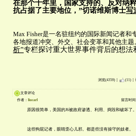
在那个十年里，国家支持的、反对纳
抗占据了主要地位，”切诺维斯博士
写
Max Fisher是一名驻纽约的国际新闻记者
各地报道冲突、外交、社会变革和其他主题
析”
专栏探讨重大世界事件背后的想法
浏览(4359)
(11)
文章评论
作者：
liucarl
留言时间：20
原因很简单，美国的J6被政府渗透、利用、捣毁和破坏了
这些狗屁记者，眼睛歪心儿邪。都是些没有操守的妓者。