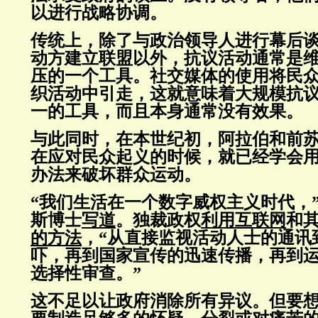
以进行战略协调。
传统上，除了与政治领导人进行幕后
动方建立联盟以外，抗议活动通常是
压的一个工具。社交媒体的使用将民
织活动中引走，这就意味着大规模抗
一的工具，而且本身通常没有效果。
与此同时，在本世纪初，阿拉伯和前
在应对民众起义的时候，就已经学会
办法来破坏群众运动。
“我们生活在一个数字威权主义时代，
斯博士
写道
。独裁政权
利用互联网
和
的方法
，“从直接监视活动人士的通讯
吓，再到国家宣传的迅速传播，再到
选择性审查。”
这不足以让政府消除所有异议。但要