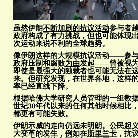
虽然伊朗
不断加剧的抗议活动
参与者
政府构成了有力挑战，但也可能体现
次运动来说不利的全球趋势。
像伊朗这样的大规模抗议活动——参
政府压制和腐败
为由
发起——曾被视
即使是最强大的独裁者也可能无法在
来。但研究发现，在世界各地，这样
率已经直线下降。
根据哈佛大学研究人员管理的一组数
世纪30年代以来的任何其他时候相比
都更有可能失败。
伊朗示威的走向仍远未明朗。公民起
大变革的发生，例如在
斯里兰卡
，抗