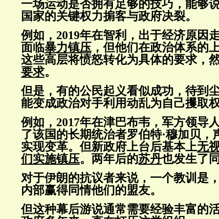
一场运动是否拥有足够的技巧，能够
国家的关键权力掮客与政府决裂。
例如，2019年在智利，出于经济原因
面临
暴力镇压
，但他们在政治体系的
这些高层将愤怒转化为具体的要求，
要求
。
但是，有的公民起义看似成功，待到
能变成政治对手利用动乱为自己攫取
例如，2017年在津巴布韦，军方领导
了该国的长期统治者罗伯特·穆加贝，
实现变革。但新政府上台后基本上
无
们实施镇压
。两年后的
苏丹
也发生了
对于伊朗的抗议者来说，一个教训是
内部赢得同情他们的盟友。
但这种幕后游说通常需要经验丰富的