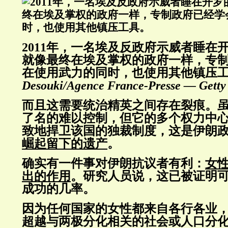
2011年，一名埃及反政府示威者睡在
就像最终在埃及掌权的政府一样，专
在使用武力的同时，也使用其他镇压
Desouki/Agence France-Presse — Getty
而且这需要统治精英之间存在裂痕。
了名的难以控制，但它的多个权力中
致地捍卫该国的独裁制度，这是伊朗
崛起留下的遗产
。
确实有一件事对伊朗抗议者有利：
女
出的作用
。研究人员说，这已被证明
成功的几率。
因为任何国家的女性都来自各行各业
超越与两极分化相关的社会或人口分