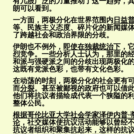
有几股广泛的力量推动了这一趋势，
朗可以看到。
一方面，两极分化在世界范围内
日益
等、民族主义态度、碎片化的新闻媒
了跨越社会和政治界限的分歧。
伊朗也不例外，
即使在独裁统治下
，
烈竞争。一些分析人士认为，那里的
和派与强硬派之间的分歧出现两极化
这既有党派色彩，也带有文化色彩。
在动荡的时刻，两极分化的社会更有
而
分裂
。甚至被鄙视的政府也可以借
他们将抗议者描绘成代表一个狭隘的
整体公民。
根据哥伦比亚大学社会学家泽伊内普·
论
，社交媒体使抗议活动能够以曾经
抗议者组织和聚集抗起来，这样的抗