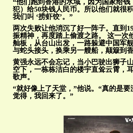
“他们跑到香港的水域，因为国家给钱
犯）给50块钱人民币。所以他们就很
我们叫 ‘捞虾饺’。”
两次失败让他消沉了好一阵子。直到19
振精神，再度踏上偷渡之路。 这一次
舢板，从台山出发，一路躲避中国军
与蛇头接头，换乘另一艘船，颠簸到
黄强永远不会忘记，当小巴驶出狮子
空下，一栋栋洁白的楼宇直耸云霄，
歌声。
“就好像上了天堂，”他说。“真的是
觉得，我回来了。”