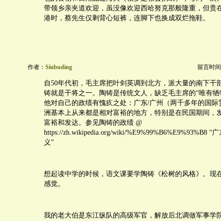
带领乡亲夹道欢迎，虽没像欢迎西哈努克那般隆重，但贵
港时，蔡先生仅剩背心短裤，连脚下也换成双烂拖鞋。
作者：
Siubuding
留言时间：20
自50年代初，毛主席把叶剑英调到北方，派大量的南下干
铸就是干将之一。陶铸是传统文人，缺乏毛主席的“唯有牺
他对自己的政绩有愧疚之处：广东/广州（两千多年的国际
洲基本上从来都是相对富裕的地方，特别是在民国期间，
富裕和发达。参见陶铸的政绩 @
https://zh.wikipedia.org/wiki/%E9%99%B6%E9%93%
义”
想起读中学的时候，语文课要学陶铸《松树的风格》。现
感觉。
我的老大伯是东江纵队的高级军官，解放后北调做军事学