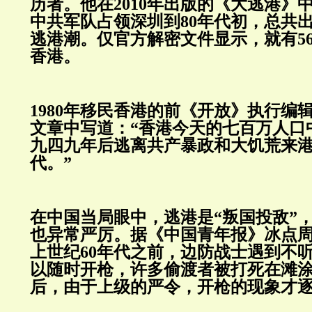
历者。他在2010年出版的《大逃港》中
中共军队占领深圳到80年代初，总共
逃港潮。仅官方解密文件显示，就有5
香港。
1980年移民香港的前《开放》执行编
文章中写道：“香港今天的七百万人口
九四九年后逃离共产暴政和大饥荒来
代。”
在中国当局眼中，逃港是“叛国投敌”
也异常严厉。据《中国青年报》冰点周刊
上世纪60年代之前，边防战士遇到不
以随时开枪，许多偷渡者被打死在滩
后，由于上级的严令，开枪的现象才逐