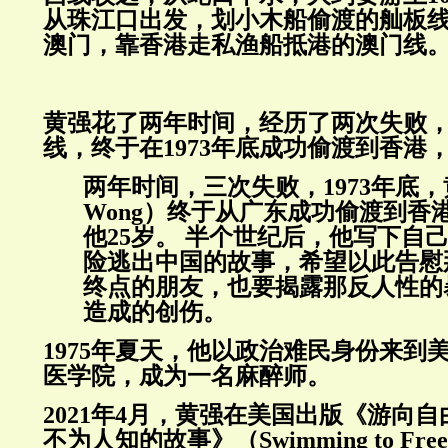
从珠江口出发，划小木船偷渡的舢板
澳门，靠香港走私渔船抵港的澳门线
黄强花了两年时间，经历了两次失败
线，终于在1973年底成功偷渡到香港
两年时间，三次失败，1973年底，黄
Wong）终于从广东成功偷渡到香
他25岁。 半个世纪后，他写下自
险逃出中国的故事，希望以此告慰
终点的朋友，也要揭露那反人性的
造成的创伤。
1975年夏天，他以政治难民身份来到
医学院，成为一名麻醉师。
2021年4月，黄强在美国出版《游向
不为人知的故事》（Swimming to Freedo