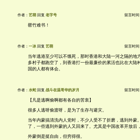
作者：
艺萌
回复
老字号
留言时间：20
罄竹难书！
作者：
一冰
回复
艺萌
留言时间：20
当年逃港至少可以不饿死，那时香港和大陆一河之隔的地
多村子都跑空了，到香港打一份最廉价的累活也比在大陆
国的人都有体会。
作者：
水蛇
回复
战斗在温哥华的岁月
留言时间：20
【凡是逃啊偷啊都有各自的苦衷】
很多人逃呀偷渡呀，是为了生存与避灾。
当年内蒙搞清洗内人党时，不少人受不了折磨，逃到外蒙
了，一些逃到外蒙的人又回来了。尤其是中国改革开放后
外蒙倒是挺自由，但穷得很。