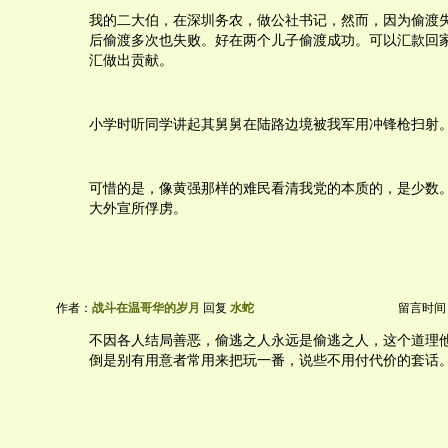
我的二大伯，在深圳务农，做公社书记，然而，因为偷渡
后偷渡多次也失败。好在两个儿子偷渡成功。可以汇款回
汇做出贡献。
小学时听同学讲起其舅舅在陆路边境被我军用冲锋枪扫射
可惜的是，像黄强那样的难民看清我党的本质的，是少数
大外宣所俘虏。
作者：
战斗在温哥华的岁月
回复
水蛇
留言时间：20
不因各人结局善恶，偷逃之人永远是偷逃之人，这个道理
倒是别有用意者常用来把玩一番，说些不用付代价的套话