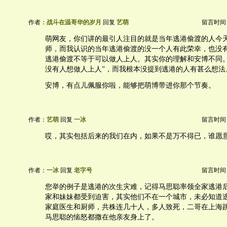
作者：
战斗在温哥华的岁月
回复
艺萌
留言时间：20
萌网友，你们讲的最引人注目的就是当年逃港偷渡的人今
师，而我认识的当年逃港偷渡的没一个人有此荣幸，也没
逃港偷渡不等于可以做人上人。其实你的理解和安博不同。
没有人想做人上人”，而我根本没提到逃港的人有甚么想法
安博，有点儿佩服你啦，能够把萌博带进你那个节奏。
作者：
艺萌
回复
一冰
留言时间：20
哎，其实包括后来的我们在内，如果不是万不得已，谁愿
作者：
一冰
回复
老字号
留言时间：20
您举的例子是逃港的次生灾难，记得马思聪率领全家逃港
家和妹妹都受到迫害，其实他们不在一个城市，未必知道
家庭医生和厨师，共株连几十人，多人致死，二哥在上海
马思聪的恼怒都撒在他亲友身上了。