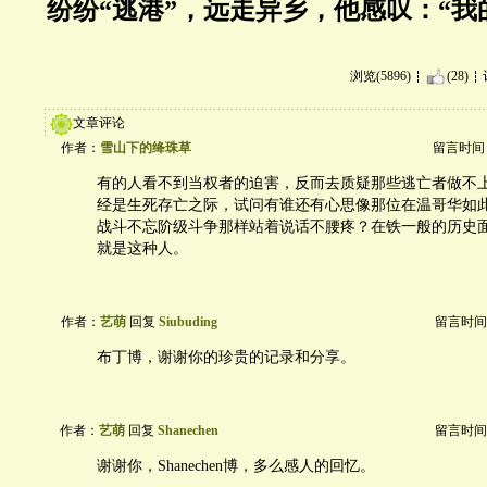
纷纷“逃港”，远走异乡，他感叹：“我
浏览(5896)
(28)
文章评论
作者：
雪山下的绛珠草
留言时间：20
有的人看不到当权者的迫害，反而去质疑那些逃亡者做不
经是生死存亡之际，试问有谁还有心思像那位在温哥华如
战斗不忘阶级斗争那样站着说话不腰疼？在铁一般的历史
就是这种人。
作者：
艺萌
回复
Siubuding
留言时间：20
布丁博，谢谢你的珍贵的记录和分享。
作者：
艺萌
回复
Shanechen
留言时间：20
谢谢你，Shanechen博，多么感人的回忆。