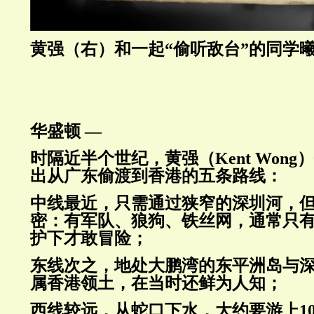
黄强（右）和一起“偷听敌台”的同学曦1
华盛顿 —
时隔近半个世纪，黄强（Kent Won
出从广东偷渡到香港的五条路线：
中线最近，只需通过狭窄的深圳河，
密：有军队、狼狗、铁丝网，通常只
护下才敢冒险；
东线次之，地处大鹏湾的东平洲岛与
属香港领土，在当时还鲜为人知；
西线较远，从蛇口下水，大约要游上1