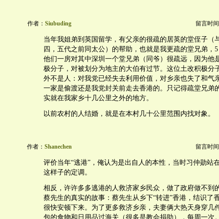
作者：
Siubuding
留言时间：20
当年我姐弟到英国留学，有父亲的很疏的居英的堂侄子（
四，五代之前同太公）的帮助，也就是我更疏的堂兄弟，5
他们一房对其中深圳一个堂兄弟（同爷）很疏远，因为他
极分子，对被划分为地主的大伯有过节。这位土改积极分
外不是人：对我党已经失去利用价值，对乡亲也失了和气
一家是偷渡还是我党封关前走去香港的。只记得疏堂兄弟
实就在我家乡十几公里之外的地方。
以前农村的人结婚，就是在本村几十公里范围内找对象。
作者：
Shanechen
留言时间：20
评价当年“逃港”，俺认为是出自人的本性，当时习仲勋站
这样子的定调。
相反，许许多多逃港的人救济家乡民众，做了政府做不到
蔡先生的真实的故事：蔡先生从乡下“转进”香港，结识了
很快安顿下来。为了更多救济乡亲，夫妻俩大热天身穿几
包的食物和日用品过海关（很多是教会捐助），每周一次