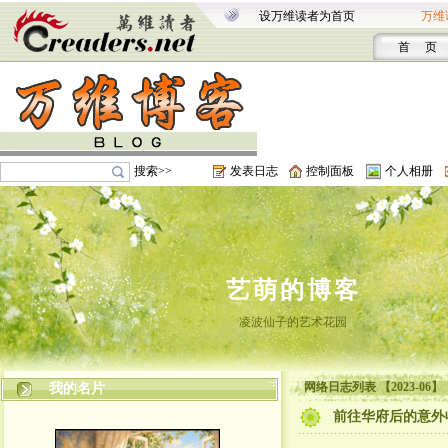
设万维读者为首页
万维
首 页
搜索>>
发表日志
控制面板
个人相册
艺萌的博客
凌波仙子的艺术花园
网络日志列表 【2023-06】
我的名片
前往华府后的意外