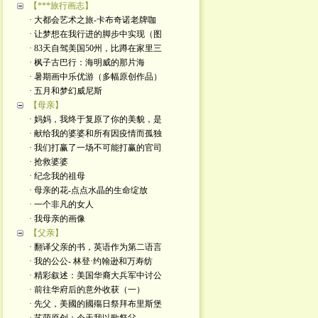
【***旅行画志】
· 大都会艺术之旅-卡布奇诺老牌咖
· 让梦想在我行进的脚步中实现（图
· 83天自驾美国50州，比蹲在家里三
· 枫子古巴行：海明威的那片海
· 暑期画中乐优游（多幅原创作品）
· 五月和梦幻威尼斯
【母亲】
· 妈妈，我终于复原了你的美貌，是
· 献给我的婆婆和所有因疫情而孤独
· 我们打赢了一场不可能打赢的官司
· 抢救婆婆
· 纪念我的祖母
· 母亲的花-点点水晶的生命绽放
· 一个非凡的女人
· 我母亲的画像
【父亲】
· 翻译父亲的书，英语作为第二语言
· 我的公公- 林登·约翰逊和万寿纺
· 精彩叙述：美国华裔大兵军中讨公
· 前往华府后的意外收获（一）
· 先父，美國的國殤日祭拜布里斯堡