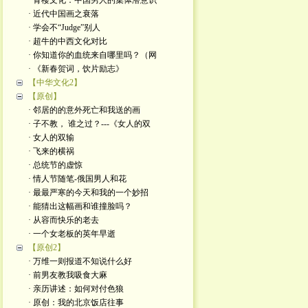
· 青楼文化：中国男人的集体潜意识
· 近代中国画之衰落
· 学会不“Judge”别人
· 超牛的中西文化对比
· 你知道你的血统来自哪里吗？（网
· 《新春贺词，饮片励志》
【中华文化2】
【原创】
· 邻居的的意外死亡和我送的画
· 子不教， 谁之过？---《女人的双
· 女人的双输
· 飞来的横祸
· 总统节的虚惊
· 情人节随笔-俄国男人和花
· 最最严寒的今天和我的一个妙招
· 能猜出这幅画和谁撞脸吗？
· 从容而快乐的老去
· 一个女老板的英年早逝
【原创2】
· 万维一则报道不知说什么好
· 前男友教我吸食大麻
· 亲历讲述：如何对付色狼
· 原创：我的北京饭店往事