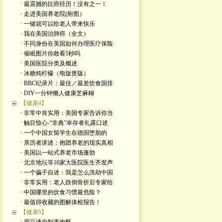
· 最震撼的抗癌经历！没有之一！
· 走进美国养老院(附图）
· 一键就可以给老人带来快乐
· 我在美国治肺癌（全文）
· 不同身份在美国如何办理医疗保险
· 催眠图片你敢看5秒吗
· 美国医院分类及概述
· 冰糖炖柠檬（电饭煲版）
· BBC纪录片：最佳／最差饮食国排
· DIY一分钟懒人健康芝麻糊
【健康4】
· 非常中肯实用：美国专家告诉你当
· 触目惊心-“非典”幸存者礼露口述
· 一个中国女留学生在德国堕胎的
· 亲历者讲述：抱团养老的现实真相
· 美国以一站式养老市场蓬勃
· 北京地坛等16家大医院医生齐发声
· 一个骗子自述：我是怎么洗劫中国
· 非常实用：老人跌倒骨折后专家给
· 中国哪里的饮食习惯最危险？
· 最值得收藏的图解体检报告！
【健康5】