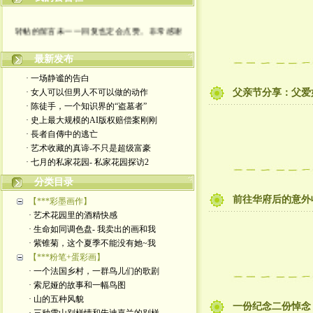
转帖的留言未一一回复也定会点赞。非常感谢
yimengling53@yahoo.com
最新发布
有意收藏者请私信我，感谢一贯支持
· 一场静谧的告白
· 女人可以但男人不可以做的动作
父亲节分享：父爱
政治转载不一定代表本人意见
· 陈徒手，一个知识界的“盗墓者”
· 史上最大规模的AI版权赔偿案刚刚
艺术博客：https://yimengl.blog
· 長者自傳中的逃亡
· 艺术收藏的真谛-不只是超级富豪
目录中标注星号的为本人艺术原创
· 七月的私家花园- 私家花园探访2
分类目录
前往华府后的意外
【***彩墨画作】
· 艺术花园里的酒精快感
· 生命如同调色盘- 我卖出的画和我
· 紫锥菊，这个夏季不能没有她~我
【***粉笔+蛋彩画】
· 一个法国乡村，一群鸟儿们的歌剧
· 索尼娅的故事和一幅鸟图
· 山的五种风貌
一份纪念二份悼念