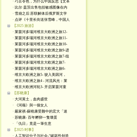
· 巧言令色，为什么中国反思【文革
· 比尔·盖茨出售包括敏感图像在内
· 雪崩之后:苏联解体后俄罗斯文学
· 点评《十里长街送张雪峰，中国人
【2025 旅游】
· 莱茵河多瑙河维京大欧洲之旅12-
· 莱茵河多瑙河维京大欧洲之旅11-
· 莱茵河多瑙河维京大欧洲之旅10-
· 莱茵河多瑙河维京大欧洲之旅9-进
· 莱茵河多瑙河维京大欧洲之旅7-纽
· 莱茵河多瑙河维京大欧洲之旅7-
· 莱茵河多瑙河维京大欧洲之旅6-
· 维京大欧洲之旅5- 驶入美因河，
· 维京大欧洲之旅4 - 河流风光：莱
· 维京大欧洲河轮3- 开启莱茵河童
【苏晓康】
· 大河黃土，血肉盛世
· 《河殤》與一個女人
· 嚴家祺-蘇曉康受難中的宏大「迷
· 苏晓康- 百年孵卵一隻壞蛋
· 「仇日」竟是一筆生意
【2025 时事】
· 人工智识分子与社会-“破坏性创造