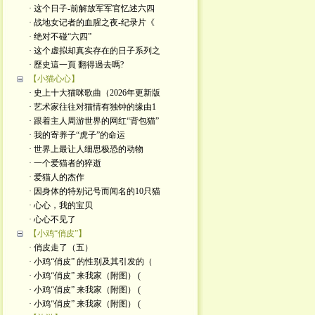
· 这个日子-前解放军军官忆述六四
· 战地女记者的血腥之夜-纪录片《
· 绝对不碰“六四”
· 这个虚拟却真实存在的日子系列之
· 歷史這一頁 翻得過去嗎?
【小猫心心】
· 史上十大猫咪歌曲（2026年更新版
· 艺术家往往对猫情有独钟的缘由1
· 跟着主人周游世界的网红“背包猫”
· 我的寄养子“虎子”的命运
· 世界上最让人细思极恐的动物
· 一个爱猫者的猝逝
· 爱猫人的杰作
· 因身体的特别记号而闻名的10只猫
· 心心，我的宝贝
· 心心不见了
【小鸡“俏皮”】
· 俏皮走了（五）
· 小鸡“俏皮” 的性别及其引发的（
· 小鸡“俏皮” 来我家（附图） (
· 小鸡“俏皮” 来我家（附图） (
· 小鸡“俏皮” 来我家（附图） (