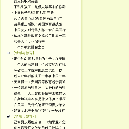
· 我支持取消英語
· 不乱生孩子，是做人最基本的修养
· 中国孩子VS印度儿童 完败
· 家长必看“我把教育体系给告了”
· 留美硕士感慨：美国教育很残酷
· 中国女人对付男人那一套在美国行
· 这样的基础教育支撑起了世界一流
· 耶鲁大学：不招收中
· 一个外教的肺腑之言
【情感与教育】
· 那个知名育儿博主的儿子，在美国
· 一个人的智慧和一个民族的精神境
· 麻省理工学院中国总面试官：抄
· 过去15年我的孩子一半在中国一半
· 美国博士：美国高等教育超乎普通
· 一位普通教师自述：我身边的教师
· 钱颖一：人工智能将使中国教育仅
· 在斯坦福读本科是什么体验？碾压
· 在美国，为什么这些亚裔青少年会
· 好文：北美亚裔“拼娃”：一场没有
【情感与教育2】
· 亚裔男孩爆红自创：《如果亚洲父
· 创伤后遗症会传给后代子孙吗？（