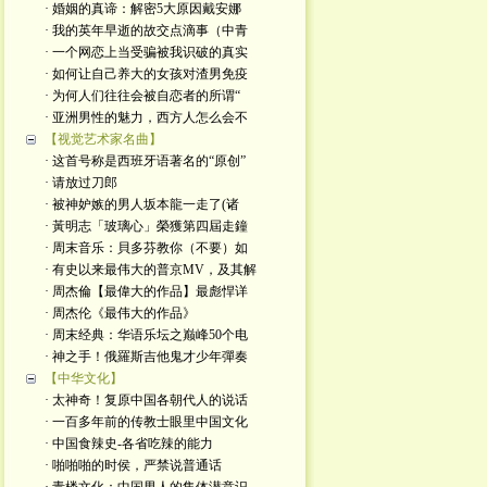
· 婚姻的真谛：解密5大原因戴安娜
· 我的英年早逝的故交点滴事（中青
· 一个网恋上当受骗被我识破的真实
· 如何让自己养大的女孩对渣男免疫
· 为何人们往往会被自恋者的所谓“
· 亚洲男性的魅力，西方人怎么会不
【视觉艺术家名曲】
· 这首号称是西班牙语著名的“原创”
· 请放过刀郎
· 被神妒嫉的男人坂本龍一走了(诸
· 黃明志「玻璃心」榮獲第四屆走鐘
· 周末音乐：貝多芬教你（不要）如
· 有史以来最伟大的普京MV，及其解
· 周杰倫【最偉大的作品】最彪悍详
· 周杰伦《最伟大的作品》
· 周末经典：华语乐坛之巅峰50个电
· 神之手！俄羅斯吉他鬼才少年彈奏
【中华文化】
· 太神奇！复原中国各朝代人的说话
· 一百多年前的传教士眼里中国文化
· 中国食辣史-各省吃辣的能力
· 啪啪啪的时侯，严禁说普通话