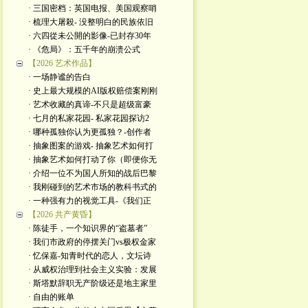
· 三国密档：英国电报、美国观察哨
· 梳理大屠殺- 没整明白的民族依旧
· 六四從未公開的影像-已封存30年
· 《危局》：五千年的崩溃公式
【2026 艺术作品】
· 一场静谧的告白
· 史上最大规模的AI版权赔偿案刚刚
· 艺术收藏的真谛-不只是超级富豪
· 七月的私家花园- 私家花园探访2
· 哪种孤独你认为更孤独？-创作者
· 抽象图案的游戏- 抽象艺术如何打
· 抽象艺术如何打动了你（即便你无
· 介绍一位不为国人所知的战后巴黎
· 我刚碰到的艺术市场的教科书式的
· 一种强有力的视觉工具-《我们正
【2026 共产黄昏】
· 陈徒手，一个知识界的“盗墓者”
· 我们市政府的停摆关门vs极权金家
· 忆保嘉-知青时代的恋人，文坛诗
· 从威权治理到社会主义实验：发展
· 斯塔默辞职无产阶级还是地主家里
· 自由的账单