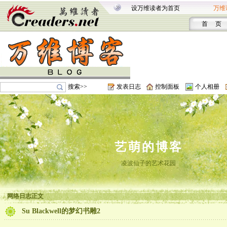
设万维读者为首页
万维
首 页
搜索>>
发表日志
控制面板
个人相册
艺萌的博客
凌波仙子的艺术花园
网络日志正文
Su Blackwell的梦幻书雕2