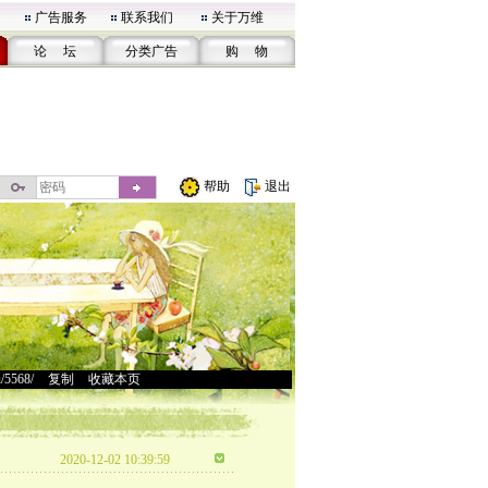
广告服务
联系我们
关于万维
论 坛
分类广告
购 物
帮助
退出
u/5568/
>
复制
>
收藏本页
2020-12-02 10:39:59