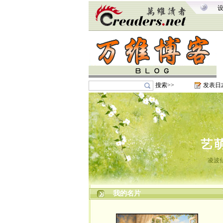
搜索>>
发表日
艺
凌波
我的名片