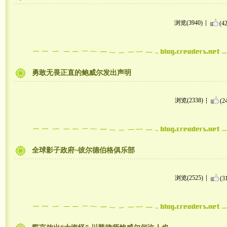
浏览(3940)
(42
勇敢无畏正直的鲍威尔发出声明
浏览(2338)
(2
全球影子政府~彼尔德伯格俱乐部
浏览(2525)
(3