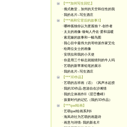
【***加州写生回忆】
· 俄式教堂，加州的天空和任性的我
· 我的名片--写生酒庄
【***画和它背后的故事3】
· 哪种孤独你认为更孤独？-创作者
· 太太的画像·缅甸人丹佐·爱和温暖
· 索尼娅的故事和一幅鸟图
· 我心目中最伟大的哥特派作家艾伦
· 给两位女士的画像
· 安琪拉和我的小天使
· 你是用三个标志就能猜到的牛人吗
· 艺萌的新苹果铅笔的展示
· 我的名片--写生酒庄
【***3D作品】
· 艺萌的吉祥画（话）《风声水起捞
· 我的3D作品-悠游自在沙滩情
· 我的立体画作II《层峦叠嶂》
· 孩童时代的记忆（我的3D作品）
【***ipad绘画】
· 艺萌ipad绘画系列6
· 海风诗社为艺萌的画题诗
· 画意与诗情- 我的新名片