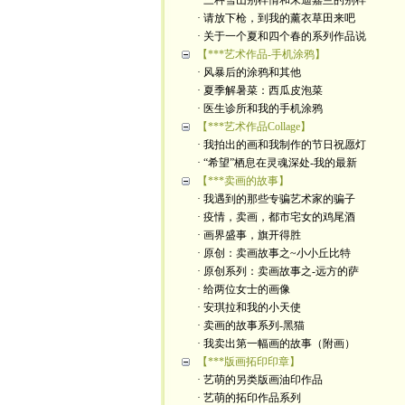
· 三种雪山别样情和朱迪嘉兰的别样
· 请放下枪，到我的薰衣草田来吧
· 关于一个夏和四个春的系列作品说
【***艺术作品-手机涂鸦】
· 风暴后的涂鸦和其他
· 夏季解暑菜：西瓜皮泡菜
· 医生诊所和我的手机涂鸦
【***艺术作品Collage】
· 我拍出的画和我制作的节日祝愿灯
· “希望”栖息在灵魂深处-我的最新
【***卖画的故事】
· 我遇到的那些专骗艺术家的骗子
· 疫情，卖画，都市宅女的鸡尾酒
· 画界盛事，旗开得胜
· 原创：卖画故事之~小小丘比特
· 原创系列：卖画故事之-远方的萨
· 给两位女士的画像
· 安琪拉和我的小天使
· 卖画的故事系列-黑猫
· 我卖出第一幅画的故事（附画）
【***版画拓印印章】
· 艺萌的另类版画油印作品
· 艺萌的拓印作品系列