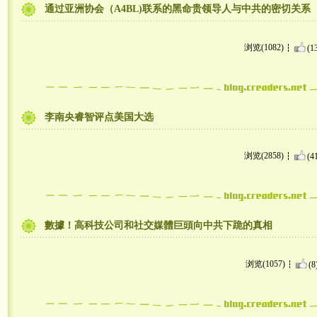
通过亚洲协会（A4BL)联系的黑命贵领导人与中共的密切关系
浏览(1082)
(1
李南央睿智评点美国大选
浏览(2858)
(4
數據！高科技公司和社交媒體巨頭向中共下跪的真相
浏览(1057)
(8