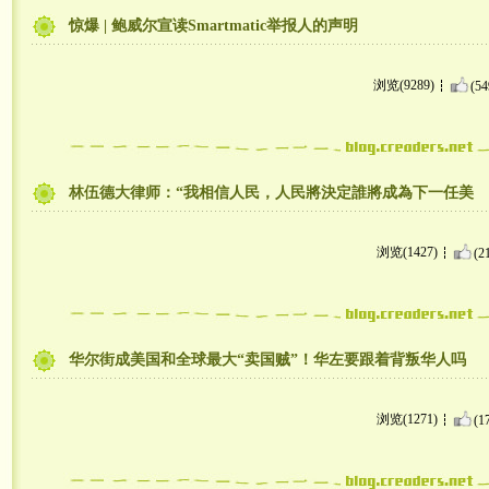
惊爆 | 鲍威尔宣读Smartmatic举报人的声明
浏览(9289)
(54
林伍德大律师：“我相信人民，人民將決定誰將成為下一任美
浏览(1427)
(2
华尔街成美国和全球最大“卖国贼”！华左要跟着背叛华人吗
浏览(1271)
(1