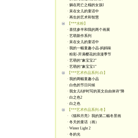
· 躺在死亡之榻的女孩I
· 呆在女儿的童话中
· 再生的艺术和智慧
【***水粉】
· 喜忧参半和我的两个画展
· 艺萌新作系列
· 呆在女儿的童话中
· 我的一幅童趣小品-妈妈味
· 粉彩-开满樱花的浪漫季节
· 艺萌的“象宝宝2”
· 艺萌的“象宝宝1”
【***艺术作品系列-白】
· 我的两幅童趣小品
· 白色的节日问候
· 我女儿8岁时写的英文自由体诗“降
· 白之色2
· 白之色
【***艺术作品系列-冬】
· 《猫和月亮》我的第二幅冬景画
· 冬天的童话（画）
· Winter Light 2
· 冬的光