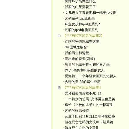
· 脚摔坏了能做些什么
· 我家的山茱萸花开了
· 女儿进入了青春期和一幅美少女图
· 艺萌系列ipad原创画
· 珠宝女孩和ipad画系列2
· 艺萌的ipad电脑画系列
【***画和它背后的故事2】
· 亡国的密码就藏在这里
· “中国城之橱窗”
· 我的写生和鹭鸶
· 滴出来的春天(两幅）
· 珍贵的毛线手套和我的春之画
· 养了6条狗和18头猫的女人
· 夏洛特，一个年轻女画家的短暂人
· 乡野的美-我的写生经历
【***画和它背后的故事】
· 光环褪去而英雄不死（2）
· 一个特别的艺展~光环褪去但是英
· 送给《上校的儿子》的一幅写生
· 艺萌的碎纸模特
· 从豆子田到11月2日全球马拉松盛
· 躺在死亡之榻的女孩III（结局篇
· 躺在死亡之榻的女孩II