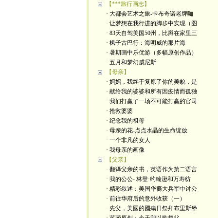
【***旅行画志】
· 大都会艺术之旅-卡布奇诺老牌咖
· 让梦想在我行进的脚步中实现（图
· 83天自驾美国50州，比蹲在家里三
· 枫子古巴行：海明威的那片海
· 暑期画中乐优游（多幅原创作品）
· 五月和梦幻威尼斯
【母亲】
· 妈妈，我终于复原了你的美貌，是
· 献给我的婆婆和所有因疫情而孤独
· 我们打赢了一场不可能打赢的官司
· 抢救婆婆
· 纪念我的祖母
· 母亲的花-点点水晶的生命绽放
· 一个非凡的女人
· 我母亲的画像
【父亲】
· 翻译父亲的书，英语作为第二语言
· 我的公公- 林登·约翰逊和万寿纺
· 精彩叙述：美国华裔大兵军中讨公
· 前往华府后的意外收获（一）
· 先父，美國的國殤日祭拜布里斯堡