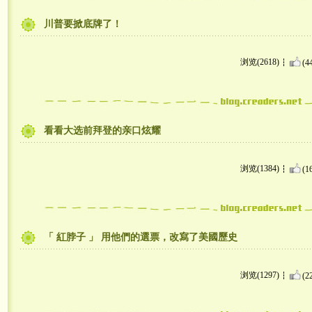
川普要掀底牌了！
浏览(2618)
(4
看看大选前拜登的亲口炫耀
浏览(1384)
(1
「 紅脖子 」 用他們的選票，改寫了美國歷史
浏览(1297)
(2