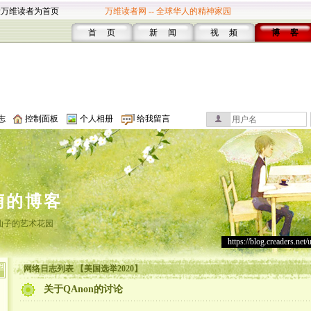
设万维读者为首页
万维读者网 -- 全球华人的精神家园
首 页
新 闻
视 频
博 客
志
控制面板
个人相册
给我留言
萌的博客
仙子的艺术花园
https://blog.creaders.net/
网络日志列表 【美国选举2020】
关于QAnon的讨论