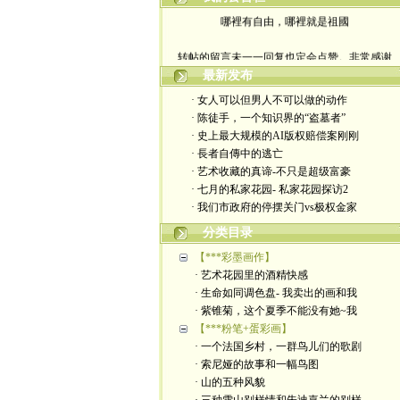
哪裡有自由，哪裡就是祖國
转帖的留言未一一回复也定会点赞。非常感谢
最新发布
yimengling53@yahoo.com
· 女人可以但男人不可以做的动作
有意收藏者请私信我，感谢一贯支持
· 陈徒手，一个知识界的“盗墓者”
· 史上最大规模的AI版权赔偿案刚刚
政治转载不一定代表本人意见
· 長者自傳中的逃亡
· 艺术收藏的真谛-不只是超级富豪
艺术博客：https://yimengl.blog
· 七月的私家花园- 私家花园探访2
· 我们市政府的停摆关门vs极权金家
目录中标注星号的为本人艺术原创
分类目录
【***彩墨画作】
· 艺术花园里的酒精快感
· 生命如同调色盘- 我卖出的画和我
· 紫锥菊，这个夏季不能没有她~我
【***粉笔+蛋彩画】
· 一个法国乡村，一群鸟儿们的歌剧
· 索尼娅的故事和一幅鸟图
· 山的五种风貌