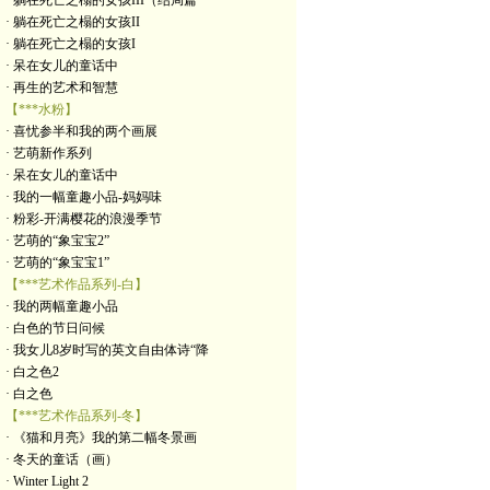
· 躺在死亡之榻的女孩III（结局篇
· 躺在死亡之榻的女孩II
· 躺在死亡之榻的女孩I
· 呆在女儿的童话中
· 再生的艺术和智慧
【***水粉】
· 喜忧参半和我的两个画展
· 艺萌新作系列
· 呆在女儿的童话中
· 我的一幅童趣小品-妈妈味
· 粉彩-开满樱花的浪漫季节
· 艺萌的“象宝宝2”
· 艺萌的“象宝宝1”
【***艺术作品系列-白】
· 我的两幅童趣小品
· 白色的节日问候
· 我女儿8岁时写的英文自由体诗“降
· 白之色2
· 白之色
【***艺术作品系列-冬】
· 《猫和月亮》我的第二幅冬景画
· 冬天的童话（画）
· Winter Light 2