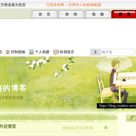
设万维读者为首页
万维读者网 -- 全球华人的精神家园
首 页
新 闻
视 频
博 客
志
控制面板
个人相册
给我留言
萌的博客
仙子的艺术花园
https://blog.creaders.net/
个月还便宜
2018-10-22 13:29:36