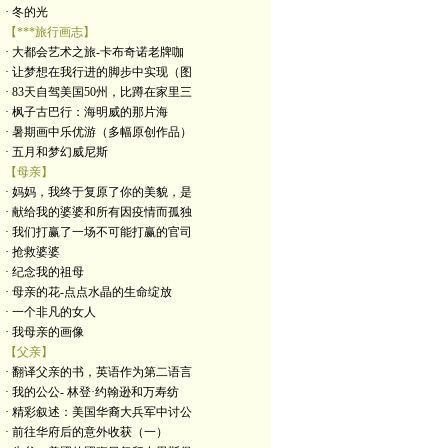
· 冬的光
【***旅行画志】
· 大都会艺术之旅-卡布奇诺老牌咖
· 让梦想在我行进的脚步中实现（图
· 83天自驾美国50州，比蹲在家里三
· 枫子古巴行：海明威的那片海
· 暑期画中乐优游（多幅原创作品）
· 五月和梦幻威尼斯
【母亲】
· 妈妈，我终于复原了你的美貌，是
· 献给我的婆婆和所有因疫情而孤独
· 我们打赢了一场不可能打赢的官司
· 抢救婆婆
· 纪念我的祖母
· 母亲的花-点点水晶的生命绽放
· 一个非凡的女人
· 我母亲的画像
【父亲】
· 翻译父亲的书，英语作为第二语言
· 我的公公- 林登·约翰逊和万寿纺
· 精彩叙述：美国华裔大兵军中讨公
· 前往华府后的意外收获（一）