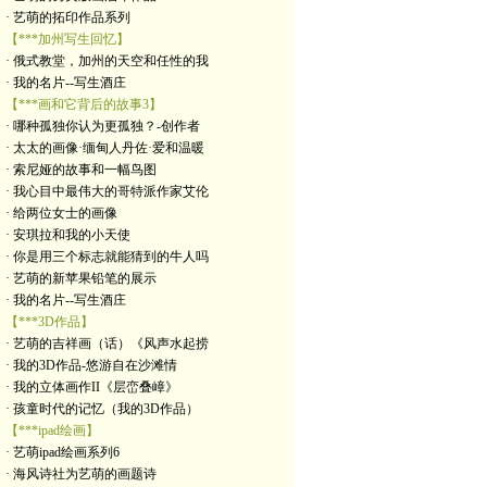
· 艺萌的拓印作品系列
【***加州写生回忆】
· 俄式教堂，加州的天空和任性的我
· 我的名片--写生酒庄
【***画和它背后的故事3】
· 哪种孤独你认为更孤独？-创作者
· 太太的画像·缅甸人丹佐·爱和温暖
· 索尼娅的故事和一幅鸟图
· 我心目中最伟大的哥特派作家艾伦
· 给两位女士的画像
· 安琪拉和我的小天使
· 你是用三个标志就能猜到的牛人吗
· 艺萌的新苹果铅笔的展示
· 我的名片--写生酒庄
【***3D作品】
· 艺萌的吉祥画（话）《风声水起捞
· 我的3D作品-悠游自在沙滩情
· 我的立体画作II《层峦叠嶂》
· 孩童时代的记忆（我的3D作品）
【***ipad绘画】
· 艺萌ipad绘画系列6
· 海风诗社为艺萌的画题诗