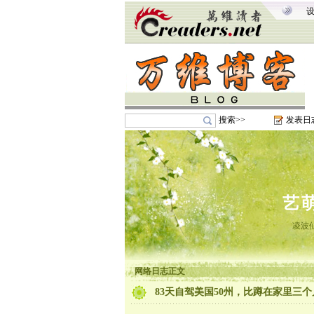
搜索>>
发表日
艺
凌波
网络日志正文
83天自驾美国50州，比蹲在家里三