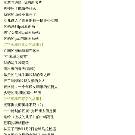
· 画意与诗情- 我的新名片
· 脚摔坏了能做些什么
· 我家的山茱萸花开了
· 女儿进入了青春期和一幅美少女图
· 艺萌系列ipad原创画
· 珠宝女孩和ipad画系列2
· 艺萌的ipad电脑画系列
【***画和它背后的故事2】
· 亡国的密码就藏在这里
· “中国城之橱窗”
· 我的写生和鹭鸶
· 滴出来的春天(两幅）
· 珍贵的毛线手套和我的春之画
· 养了6条狗和18头猫的女人
· 夏洛特，一个年轻女画家的短暂人
· 乡野的美-我的写生经历
【***画和它背后的故事】
· 光环褪去而英雄不死（2）
· 一个特别的艺展~光环褪去但是英
· 送给《上校的儿子》的一幅写生
· 艺萌的碎纸模特
· 从豆子田到11月2日全球马拉松盛