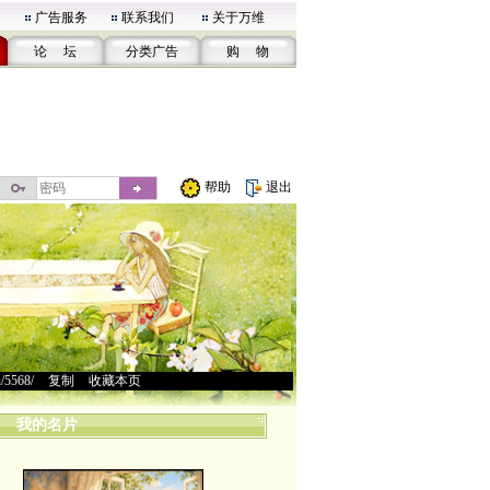
广告服务
联系我们
关于万维
论 坛
分类广告
购 物
帮助
退出
u/5568/
>
复制
>
收藏本页
我的名片