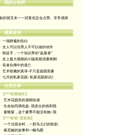
哪裡有自由，哪裡就是祖國
我的公告栏
帖的留言未一一回复也定会点赞。非常感谢
yimengling53@yahoo.com
最新发布
有意收藏者请私信我，感谢一贯支持
· 一场静谧的告白
· 女人可以但男人不可以做的动作
政治转载不一定代表本人意见
· 陈徒手，一个知识界的“盗墓者”
· 史上最大规模的AI版权赔偿案刚刚
艺术博客：https://yimengl.blog
· 長者自傳中的逃亡
· 艺术收藏的真谛-不只是超级富豪
目录中标注星号的为本人艺术原创
· 七月的私家花园- 私家花园探访2
分类目录
【***彩墨画作】
· 艺术花园里的酒精快感
· 生命如同调色盘- 我卖出的画和我
· 紫锥菊，这个夏季不能没有她~我
【***粉笔+蛋彩画】
· 一个法国乡村，一群鸟儿们的歌剧
· 索尼娅的故事和一幅鸟图