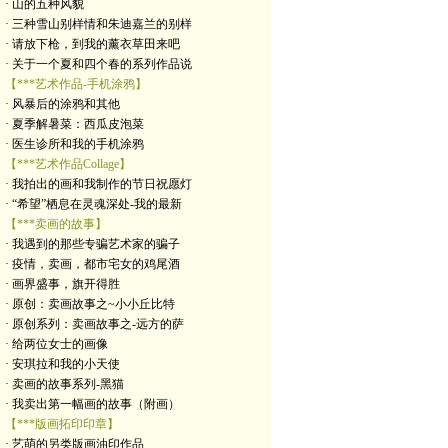
· 山的五种风貌
· 三种雪山别样情和朱迪嘉兰的别样
· 请放下枪，到我的薰衣草田来吧
· 关于一个夏和四个春的系列作品说
【***艺术作品-手机涂鸦】
· 风暴后的涂鸦和其他
· 夏季解暑菜：西瓜皮泡菜
· 医生诊所和我的手机涂鸦
【***艺术作品Collage】
· 我拍出的画和我制作的节日祝愿灯
· “希望”栖息在灵魂深处-我的最新
【***卖画的故事】
· 我遇到的那些专骗艺术家的骗子
· 疫情，卖画，都市宅女的鸡尾酒
· 画界盛事，旗开得胜
· 原创：卖画故事之~小小丘比特
· 原创系列：卖画故事之-远方的萨
· 给两位女士的画像
· 安琪拉和我的小天使
· 卖画的故事系列-黑猫
· 我卖出第一幅画的故事（附画）
【***版画拓印印章】
· 艺萌的另类版画油印作品