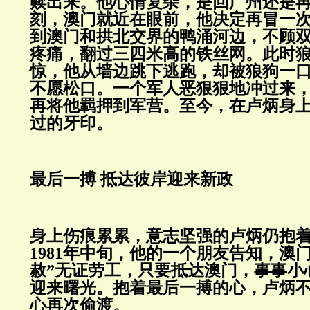
赎出来。他心情复杂，是回广州还是
刻，澳门就近在眼前，他决定再冒一
到澳门和拱北交界的鸭涌河边，不顾
疼痛，翻过三四米高的铁丝网。此时
惊，他从墙边跳下逃跑，却被狼狗一
不愿松口。一个军人恶狠狠地冲过来
再将他羁押到军营。至今，在卢炳身
过的牙印。
最后一搏 抵达彼岸迎来新政
身上伤痕累累，意志坚强的卢炳仍抱
1981年中旬，他的一个朋友告知，澳
赦”无证劳工，只要抵达澳门，事事小
迎来曙光。抱着最后一搏的心，卢炳
心再次偷渡。