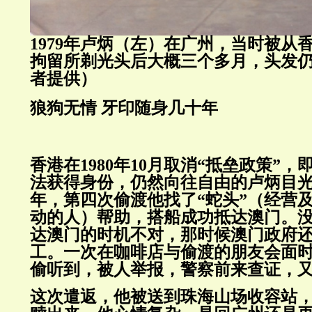
1979年卢炳（左）在广州，当时被从
拘留所剃光头后大概三个多月，头发
者提供）
狼狗无情 牙印随身几十年
香港在1980年10月取消“抵垒政策”
法获得身份，仍然向往自由的卢炳目光转
年，第四次偷渡他找了“蛇头”（经营
动的人）帮助，搭船成功抵达澳门。
达澳门的时机不对，那时候澳门政府
工。一次在咖啡店与偷渡的朋友会面
偷听到，被人举报，警察前来查证，
这次遣返，他被送到珠海山场收容站