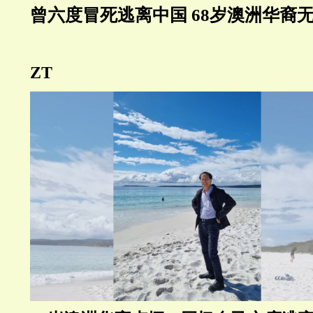
曾六度冒死逃离中国 68岁澳洲华裔
ZT