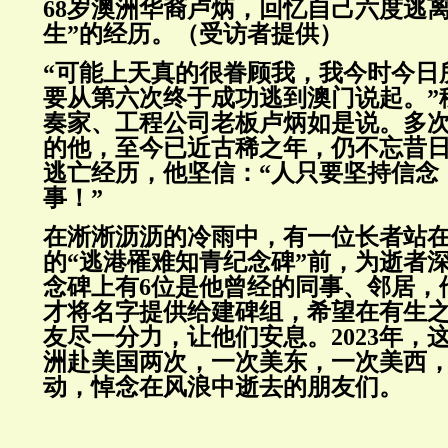
68岁澳洲华裔卢炳，回忆自己六度逃离
生”的经历。（受访者提供）
“可能上天真的很眷顾我，我今时今日
要从第六次终于成功逃到澳门说起。”
奏家、工程公司老板卢炳如是说。多
的他，至今已近古稀之年，仍不忘昔
逃亡经历，他坚信：“人只要坚持信念
事！”
在淅淅沥沥的冷雨中，有一位长者站
的“逃港罹难知青纪念碑”前，为逝者
念碑上有6位是他曾经的同事、邻居，
才将名字提供给建碑组，希望在有生
友尽一分力，让他们安息。2023年，
洲赴美国两次，一次美东，一次美西
动，悼念在风浪中逝去的朋友们。