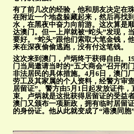
有了前几次的经验，他和朋友决定在
在附近一个地盘躲藏起来，然后再找
水，在黑夜中奋力向前游。这次算是
达澳门。但一上岸就被“蛇头”发现，
要好。“蛇头”跟他们索取大笔金钱，
来在深夜偷偷逃跑，没有付这笔钱。
这次来到澳门，卢炳终于获得自由。198
门当局邀请当时的“五大商会”召开闭
非法居民的具体措施。4月6日，澳门
劳工及其家属的个人资料，经警方审查
居留证”。警方由5月1日起发放证件，直
束。卢炳就是这批获得居留证的受益者。
澳门又颁布一项新政，拥有临时居留
的身份证。他从此就变成了“港澳同胞