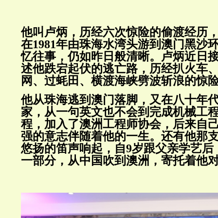
他叫卢炳，历经六次惊险的偷渡经历
在1981年由珠海水湾头游到澳门黑沙
忆往事，仍如昨日般清晰。卢炳近日
述他跌宕起伏的逃亡路，历经扒火车
网、过蚝田、横渡海峡劈波斩浪的惊
他从珠海逃到澳门落脚，又在八十年
家，从一句英文也不会到完成机械工
程，加入了澳洲工程师协会，后来自
强的意志伴随着他的一生。还有他那
悠扬的笛声响起，自9岁跟父亲学艺后
一部分，从中国吹到澳洲，寄托着他