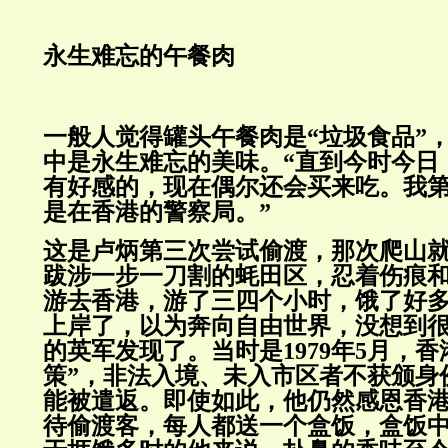
永生难忘的午餐肉
一般人觉得罐头午餐肉是“垃圾食品”
中是永生难忘的美味。“直到今时今日
有好感的，现在偶尔还会买来吃。我
是在香港的警察局。”
这是卢炳第三次尝试偷渡，那次爬山
跋涉一步一刀割的蚝田区，忍着伤痕
游去香港，游了三四个小时，饿了好
上岸了，以为奔向自由世界，没想到
的英军发现了。当时是1979年5月，香
策”，非法入境、未入市区者不获颁身
能被遣返。即使如此，他仍然感恩香
待偷渡客，每人都送一个盒饭，盒饭