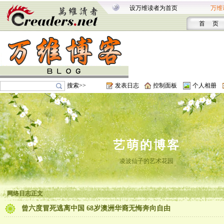
设万维读者为首页
万维
首 页
搜索>>
发表日志
控制面板
个人相册
艺萌的博客
凌波仙子的艺术花园
网络日志正文
曾六度冒死逃离中国 68岁澳洲华裔无悔奔向自由