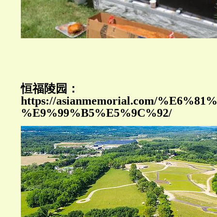
恒福陵园：
https://asianmemorial.com/%E6%
%E9%99%B5%E5%9C%92/