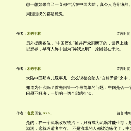
想一想如果自己一直都生活在中国大陆，真令人毛骨悚然
周围围绕的都是魔鬼。
作者：
木秀于林
留言时间：20
另外提醒各位，“中国历史”被共产党割断了的，世界上独
思想界，早有人称中国为“异我文明”，原因就在于此。
作者：
木秀于林
留言时间：20
大陆中国那点儿屁事儿，怎么说都会陷入“自相矛盾”之中，
知道为什么吗？首先回答一个最简单的问题：中国是否一
问题不解决，一切的一切全部瞎扯淡。
作者：
老度
回复
AYA_
留言时间：20
是的，在一个流氓政权统治下，只有成为流氓才能生存，
滋润，这就叫适者生存。 不是流氓的人都被边缘化了，中