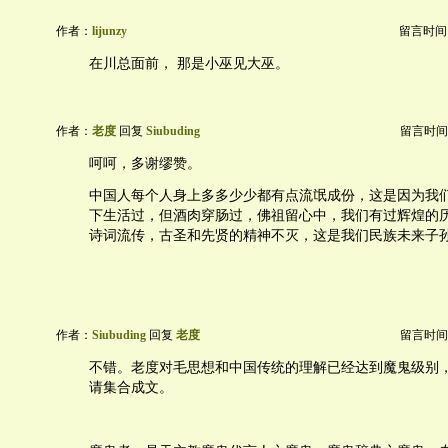
作者：
lijunzy
留言时间：20
在川总面前， 那是小巫见大巫。
作者：
老度
回复
Siubuding
留言时间：20
呵呵，多谢缪赞。
中国人每个人身上多多少少都有点流氓成份，这是因为我
下生活过，但酒肉穿肠过，佛祖留心中，我们有过辉煌的
诗词流传，古圣和先贤的精神不灭，这是我们民族未来子
作者：
Siubuding
回复
老度
留言时间：20
不错。老度对毛思想和中国传统的理解已经达到魔鬼级别
请集合成文。