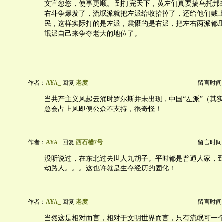
文宣忽悠，使事更顺。 到打完天下，黄左们真要搞乌托邦
右斗争爆发了，流氓派就把左派给收拾掉了，还给他们戴
民，这样实际打的是左派，震慑的是右派，把左右两派都
氓派自己来争夺老大的地位了。
作者：
AYA_
回复
老度
留言时间：20
当共产主义风起云涌时罗尔斯并未出现，中国“左派”（其
总会占上风即便公众不支持，很奇怪！
作者：
AYA_
回复
西石槽7号
留言时间：20
没听说过，在东北过去世人九胡子。平时都是普通人家，
劫路人。。。这也许就是生存经历的固化！
作者：
AYA_
回复
老度
留言时间：20
当然这是相对而言，相对于文明世界而言，只有流氓可一