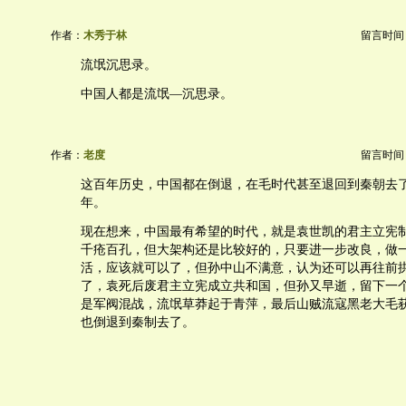
作者：
木秀于林
留言时间：20
流氓沉思录。
中国人都是流氓—沉思录。
作者：
老度
留言时间：20
这百年历史，中国都在倒退，在毛时代甚至退回到秦朝去
年。
现在想来，中国最有希望的时代，就是袁世凯的君主立宪
千疮百孔，但大架构还是比较好的，只要进一步改良，做
活，应该就可以了，但孙中山不满意，认为还可以再往前
了，袁死后废君主立宪成立共和国，但孙又早逝，留下一
是军阀混战，流氓草莽起于青萍，最后山贼流寇黑老大毛
也倒退到秦制去了。