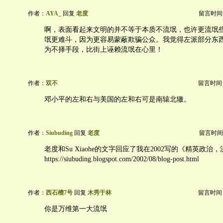
作者：
AYA_
回复
老度
留言时间：20
啊，表面看起来文明的并不等于本质不流氓，也许更流氓
氓更难斗，因为更容易蒙蔽欺骗公众。我觉得左派部分东
为不择手段，比街上诬赖流氓在心里！
作者：
双不
留言时间：20
邓小平的左和右与美国的左和右可是南辕北辙。
作者：
Siubuding
回复
老度
留言时间：20
老度和Su Xiaohe的文字回应了我在2002写的《精英政治
https://siubuding.blogspot.com/2002/08/blog-post.html
作者：
西石槽7号
回复
木秀于林
留言时间：20
你是万维第一大流氓