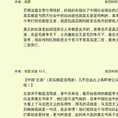
作者：
老度
留言时间：20
艺萌这篇文章引用得好，好就好在指出了中国社会现在的
其实都是与西方社会中的自由派也就是左派是同构的，基
斗争打的也都是左派，就是抗战后跑到延安去投共的那批
真正的右派是如胡适孙立人等都是反共的，老蒋也不是真
派，先是毛蒋争天下，土共建政后又是毛刘争天下。最后
皇帝，现在传到红朝权贵太子党习手里其实是二世，看来
二世而亡。
作者：
老度
回复
AYA_
留言时间：20
【中国“左派”（其实都是流氓派）几乎总会占上风即便公
怪！】
左派并不都是流氓派，拿中共来说，最开始造肆的都是李
白这类黄左书呆子，他们是不成气候的，后来中国社会中
大看上了马克思主义的实用性，用毛的话就是：马克思主
归根揭底就是一句话，造反有理！他们觉得这个马理论比
打家劫舍更好使，更与时俱进，起码有大批的黄左书呆子