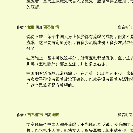
魔鬼者，是天主教魔鬼代言人之魔鬼，魔鬼辞典之魔鬼，
的底裤。
作者：
老度
回复
西石槽7号
留言时间：20
说得不错，每个中国人身上多少都有流氓的成份，但并不
流氓，这里要有定量分析，有多少流氓成份？多少左派成分
分？
在万维上，基本可以这样分，所有五毛都是流氓，至少主
川黑（五毛除外）都是左派，川粉多是右派。
中国的右派虽然非常稀缺，但在万维上出现的还不少，这
有炎黄子孙没有跟着政治正确跑，也就是没有跟着左派和
们这个民族还是有希望的。
作者：
西石槽7号
回复
老度
留言时间：20
文章说每个中国人都是流氓，不光说乱党反贼，长毛拳匪
赖，也包括小人儒，乱法文人，狗头军师，其中就有你。