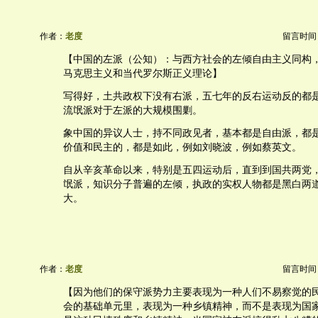
作者：
老度
留言时间：20
【中国的左派（公知）：与西方社会的左倾自由主义同构
马克思主义和当代罗尔斯正义理论】
写得好，土共政权下没有右派，五七年的反右运动反的都
流氓派对于左派的大规模围剿。
象中国的异议人士，持不同政见者，基本都是自由派，都
价值和民主的，都是如此，例如刘晓波，例如蔡英文。
自从辛亥革命以来，特别是五四运动后，直到到国共两党
氓派，知识分子普遍的左倾，执政的实权人物都是黑白两
大。
作者：
老度
留言时间：20
【因为他们的保守派势力主要表现为一种人们不易察觉的
会的基础单元里，表现为一种乡镇精神，而不是表现为国