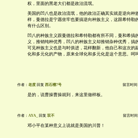
权，里面的黑老大们都是政治流氓。
美国的凹八也是政治流氓，他的政治正确其实就是逆向种
样，曼德拉是宁愿坐牢也要搞逆向种族主义，这跟希特勒
有什么区别。
凹八的种族主义跟曼德拉和希特勒都有所不同，曼和希搞
义，推销纯种优秀，凹八的种族主义却推销杂种优秀，搞
可见种族主义也是与时俱进，花样翻新，他自己和这次的
化和多元化的产物，原来全球化和多元化是这个意思。呵
作者：
老度
回复
西石槽7号
留言时间：20
是的，说曹操曹操就到，来这里做样板。
作者：
AYA_
回复
双不
留言时间：20
邓小平在某种意义上说就是美国的川普！