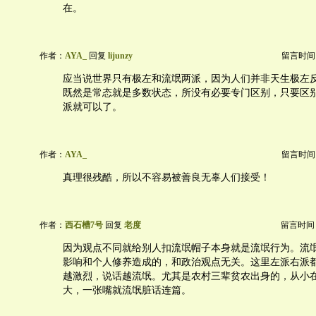
在。
作者：
AYA_
回复
lijunzy
留言时间：20
应当说世界只有极左和流氓两派，因为人们并非天生极左
既然是常态就是多数状态，所没有必要专门区别，只要区
派就可以了。
作者：
AYA_
留言时间：20
真理很残酷，所以不容易被善良无辜人们接受！
作者：
西石槽7号
回复
老度
留言时间：20
因为观点不同就给别人扣流氓帽子本身就是流氓行为。流
影响和个人修养造成的，和政治观点无关。这里左派右派
越激烈，说话越流氓。尤其是农村三辈贫农出身的，从小
大，一张嘴就流氓脏话连篇。