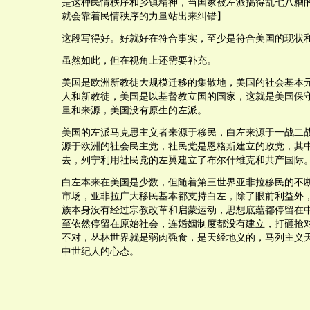
是这种民情秩序和乡镇精神，当国家被左派搞得乱七八糟
就会靠着民情秩序的力量站出来纠错】
这段写得好。好就好在符合事实，至少是符合美国的现状
虽然如此，但在视角上还需要补充。
美国是欧洲新教徒大规模迁移的集散地，美国的社会基本
人和新教徒，美国是以基督教立国的国家，这就是美国保
量和来源，美国没有原生的左派。
美国的左派马克思主义者来源于移民，白左来源于一战二
源于欧洲的社会民主党，社民党是恩格斯建立的政党，其
去，列宁利用社民党的左翼建立了布尔什维克和共产国际
白左本来在美国是少数，但随着第三世界亚非拉移民的不
市场，亚非拉广大移民基本都支持白左，除了眼前利益外
族本身没有经过宗教改革和启蒙运动，思想底蕴都停留在
至依然停留在原始社会，连婚姻制度都没有建立，打砸抢
不对，丛林世界就是弱肉强食，是天经地义的，马列主义
中世纪人的心态。