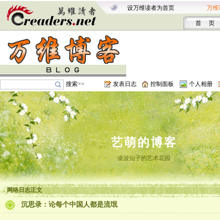
设万维读者为首页
万维
首 页
搜索>>
发表日志
控制面板
个人相册
艺萌的博客
凌波仙子的艺术花园
网络日志正文
沉思录：论每个中国人都是流氓