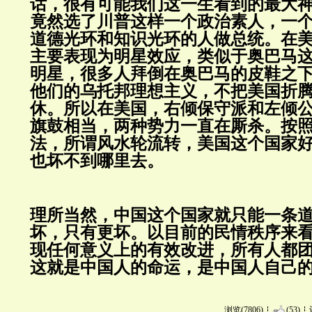
话，很有可能我们这一生看到的最大
竟然选了川普这样一个政治素人，一
道德光环和知识光环的人做总统。在
主要表现为明星效应，类似于奥巴马
明星，很多人拜倒在奥巴马的皮鞋之
他们的乌托邦理想主义，不把美国折
休。所以在美国，右倾保守派和左倾
旗鼓相当，两种势力一直在厮杀。按
法，所谓风水轮流转，美国这个国家
也坏不到哪里去。
理所当然，中国这个国家就只能一条
坏，只有更坏。以目前的民情秩序来
现任何意义上的有效改进，所有人都
这就是中国人的命运，是中国人自己
浏览(7806)
(53)