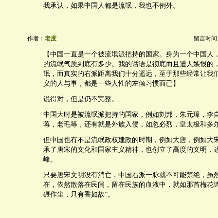
我承认，如果中国人都是流氓，我也不例外。
作者：
老度
留言时间：20
【中国一直是一个被流氓派把持的国家。身为一个中国人
的流氓气质到底有多少。我的话语是彻底而且遭人嫉恨的
氓，而真实的右派距离我们十分遥远，至于那些经常让我
义的人与事，都是一些人性的左倾习惯而已】
说得对，但是仍不完整。
中国大时是被流氓派把持的国家，例如刘邦，朱元璋，李
蒋，老毛等，还有就是外族入侵，如忽必烈，皇太极和多
但中国也有不是流氓政权建政的时期，例如大唐，例如大
承了唐宋的文化和国家主义精神，也创立了高度的文明，
峰。
只要唐宋文明没有消亡，中国右派一脉就不可能禁绝，虽
在，依然散落在民间，留在民族的血液中，就如那首梅花诗
碾作尘，只有香如故”。