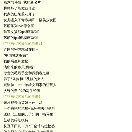
· 画意与诗情- 我的新名片
· 脚摔坏了能做些什么
· 我家的山茱萸花开了
· 女儿进入了青春期和一幅美少女图
· 艺萌系列ipad原创画
· 珠宝女孩和ipad画系列2
· 艺萌的ipad电脑画系列
【***画和它背后的故事2】
· 亡国的密码就藏在这里
· “中国城之橱窗”
· 我的写生和鹭鸶
· 滴出来的春天(两幅）
· 珍贵的毛线手套和我的春之画
· 养了6条狗和18头猫的女人
· 夏洛特，一个年轻女画家的短暂人
· 乡野的美-我的写生经历
【***画和它背后的故事】
· 光环褪去而英雄不死（2）
· 一个特别的艺展~光环褪去但是英
· 送给《上校的儿子》的一幅写生
· 艺萌的碎纸模特
· 从豆子田到11月2日全球马拉松盛