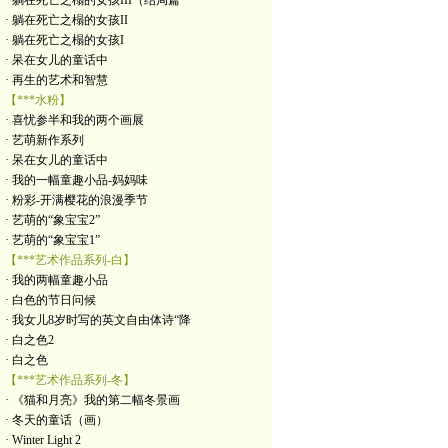
· 躺在死亡之榻的女孩III（结局篇
· 躺在死亡之榻的女孩II
· 躺在死亡之榻的女孩I
· 呆在女儿的童话中
· 再生的艺术和智慧
【***水粉】
· 喜忧参半和我的两个画展
· 艺萌新作系列
· 呆在女儿的童话中
· 我的一幅童趣小品-妈妈味
· 粉彩-开满樱花的浪漫季节
· 艺萌的“象宝宝2”
· 艺萌的“象宝宝1”
【***艺术作品系列-白】
· 我的两幅童趣小品
· 白色的节日问候
· 我女儿8岁时写的英文自由体诗“降
· 白之色2
· 白之色
【***艺术作品系列-冬】
· 《猫和月亮》我的第二幅冬景画
· 冬天的童话（画）
· Winter Light 2