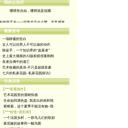
我的公告栏
哪裡有自由，哪裡就是祖國
帖的留言未一一回复也定会点赞。非常感谢
yimengling53@yahoo.com
最新发布
· 一场静谧的告白
有意收藏者请私信我，感谢一贯支持
· 女人可以但男人不可以做的动作
· 陈徒手，一个知识界的“盗墓者”
政治转载不一定代表本人意见
· 史上最大规模的AI版权赔偿案刚刚
· 長者自傳中的逃亡
艺术博客：https://yimengl.blog
· 艺术收藏的真谛-不只是超级富豪
· 七月的私家花园- 私家花园探访2
目录中标注星号的为本人艺术原创
分类目录
【***彩墨画作】
· 艺术花园里的酒精快感
· 生命如同调色盘- 我卖出的画和我
· 紫锥菊，这个夏季不能没有她~我
【***粉笔+蛋彩画】
· 一个法国乡村，一群鸟儿们的歌剧
· 索尼娅的故事和一幅鸟图