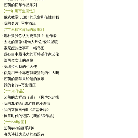
· 艺萌的拓印作品系列
【***加州写生回忆】
· 俄式教堂，加州的天空和任性的我
· 我的名片--写生酒庄
【***画和它背后的故事3】
· 哪种孤独你认为更孤独？-创作者
· 太太的画像·缅甸人丹佐·爱和温暖
· 索尼娅的故事和一幅鸟图
· 我心目中最伟大的哥特派作家艾伦
· 给两位女士的画像
· 安琪拉和我的小天使
· 你是用三个标志就能猜到的牛人吗
· 艺萌的新苹果铅笔的展示
· 我的名片--写生酒庄
【***3D作品】
· 艺萌的吉祥画（话）《风声水起捞
· 我的3D作品-悠游自在沙滩情
· 我的立体画作II《层峦叠嶂》
· 孩童时代的记忆（我的3D作品）
【***ipad绘画】
· 艺萌ipad绘画系列6
· 海风诗社为艺萌的画题诗