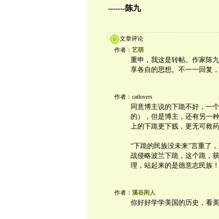
-------
陈
九
文章评论
作者：
艺萌
重申，我这是转帖。作家陈
享各自的思想。不一一回复
作者：catlovers
同意博主说的下跪不好，一
的），但是博主，还有另一
上的下跪更下贱，更无可救
“下跪的民族没未来”言重了
战侵略波兰下跪，这个跪，获
理，站起来的是德意志民族
作者：
溪谷闲人
你好好学学美国的历史，看