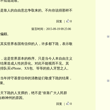
都不知道跪谁。
确是靠人的自由意志争取来的。不向你说得那样不
回复
|
0
留言时间：2015-09-19 09:25:06
些偏颇。
；其实世界各国有信仰的人，许多都下跪，表示敬
屎，这是世界原本的秩序。只是当今人本自由主义
，结果造成人性的异化。对此不能视而不见。其
队买xPhone、XX包、等等的拾人牙慧之人。
是当年持守基督信仰的清教徒们敬虔下跪的结果，
结果。
天下跪的人支撑的，绝不是“依靠广大人民群
自称神州的原因。
回复
|
0