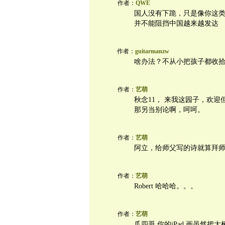
作者：
QWE
国人没有下跪，只是像你这
并不能阻挡中国越来越发达
作者：
guitarmanzw
啥办法？不从小把孩子都收
作者：
艺萌
秋念11， 来我这园子，欢
那另当别论啊，呵呵。
作者：
艺萌
阿立，给师父写的诗就算拜师
作者：
艺萌
Robert 哈哈哈。。。
作者：
艺萌
爪四哥 你的iPad 画虽然