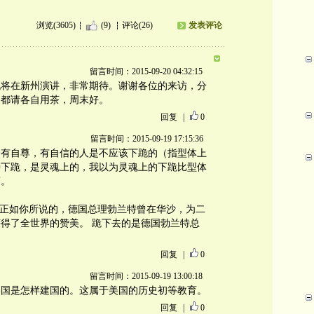
浏览(3605)
(9)
评论(26)
发表评论
留言时间：2015-09-20 04:32:15
九将在新州演讲，非常期待。谢谢各位的来访，分
，都请各自用茶，周末好。
回复
|
0
留言时间：2015-09-19 17:15:36
个有自尊，有自信的人是不应该下跪的（指型体上
种下跪，是灵魂上的，我以为灵魂上的下跪比型体
药。
，正如你所说的，德国总理勃兰特曾在华沙，为二
得了全世界的赞美。 跪下去的是德国勃兰特总
！
回复
|
0
留言时间：2015-09-19 13:00:18
美国是怎样建国的。这属于美国的历史初等教育。
回复
|
0