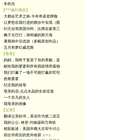
· 冬的光
【***旅行画志】
· 大都会艺术之旅-卡布奇诺老牌咖
· 让梦想在我行进的脚步中实现（图
· 83天自驾美国50州，比蹲在家里三
· 枫子古巴行：海明威的那片海
· 暑期画中乐优游（多幅原创作品）
· 五月和梦幻威尼斯
【母亲】
· 妈妈，我终于复原了你的美貌，是
· 献给我的婆婆和所有因疫情而孤独
· 我们打赢了一场不可能打赢的官司
· 抢救婆婆
· 纪念我的祖母
· 母亲的花-点点水晶的生命绽放
· 一个非凡的女人
· 我母亲的画像
【父亲】
· 翻译父亲的书，英语作为第二语言
· 我的公公- 林登·约翰逊和万寿纺
· 精彩叙述：美国华裔大兵军中讨公
· 前往华府后的意外收获（一）