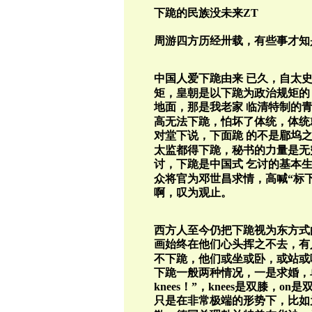
下跪的民族没未来ZT
周游四方历经卅载，有些事才知
中国人爱下跪由来
已久，自太
矩，皇朝是以下跪为政治规矩的
地面，那是我老家
临清特制的
高无法下跪，怕坏了体统，体统
对堂下说，下面跪
的不是郿坞
太监都得下跪，秘书的力量是无
讨，下跪是中国式
乞讨的基本
众将官为邓世昌求情，高喊
“
标
啊，叹为观止。
西方人至今仍把下跪视为东方式
画始终在他们心头挥之不去，有
不下跪，他们或坐或卧，或站或
下跪一般两种情况，一是求婚，
knees
！
”
，
knees
是双膝，
on
是
只是在非常极端的形势下，比如