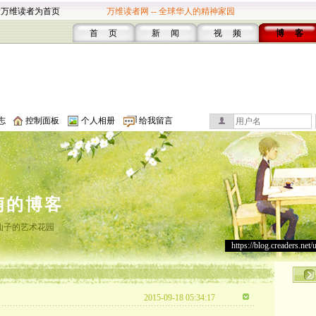
设万维读者为首页
万维读者网 -- 全球华人的精神家园
首 页
新 闻
视 频
博 客
志
控制面板
个人相册
给我留言
萌的博客
仙子的艺术花园
https://blog.creaders.net/
2015-09-18 05:34:17