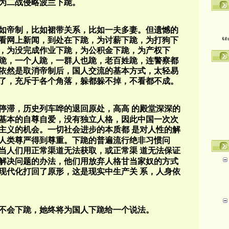
为二战侵略波兰下跪。
如帝制，比如裙带关系，比如一夫多妻。但遗憾的
转
看网上新闻，到处在下跪，为讨薪下跪，为打狗下
，为没完成作业下跪，为公积金下跪，为产权下
跪，一个人跪，一群人也跪，老百姓跪，连警察都
依然是取消帝制后，国人交流的基本方式，太轻易
了，充斥于各个角落，躲都躲不掉，不看都不成。
停滞，历史列车哗的退回原处，高高
的殿堂深深的
基本的自尊自爱，没有独立人格，因此中国一次次
主义的机会。一切社会进步的本质都
是对人性的解
人类尊严得到尊重。下跪的普遍流行绝非习惯问
当人们用正常渠道无法获取，或正常渠
道无法保证
解决问题的办法，他们用放弃人格甘当家奴的方式
现代化打回了原形，这是现实中生产关
系，人身依
不会下跪，她终将为国人下跪给一个说法。