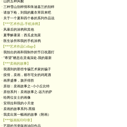
· 山的五种风貌
· 三种雪山别样情和朱迪嘉兰的别样
· 请放下枪，到我的薰衣草田来吧
· 关于一个夏和四个春的系列作品说
【***艺术作品-手机涂鸦】
· 风暴后的涂鸦和其他
· 夏季解暑菜：西瓜皮泡菜
· 医生诊所和我的手机涂鸦
【***艺术作品Collage】
· 我拍出的画和我制作的节日祝愿灯
· “希望”栖息在灵魂深处-我的最新
【***卖画的故事】
· 我遇到的那些专骗艺术家的骗子
· 疫情，卖画，都市宅女的鸡尾酒
· 画界盛事，旗开得胜
· 原创：卖画故事之~小小丘比特
· 原创系列：卖画故事之-远方的萨
· 给两位女士的画像
· 安琪拉和我的小天使
· 卖画的故事系列-黑猫
· 我卖出第一幅画的故事（附画）
【***版画拓印印章】
· 艺萌的另类版画油印作品