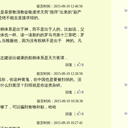
留言时间：2015-09-19 12:46:56
是基督教清教徒敬虔求天而“跪拜”出來的“副产
是绝不能去直接求得的。
权柄体系是出于神，而不是出于人的。比如说，父
政体也一样。读一读新約的罗马书第十三章吧：罗
，人人当顺服他，因为没有权柄不是出于 神的。凡
意志建设出健康的权柄体系是天方夜谭…
回复
|
0
留言时间：2015-09-19 12:28:59
骂你，你这种黄鬼，在中国也是要被扫掉的。没
为什么扫黄涅？扫得就是你这类杂碎。
回复
|
0
留言时间：2015-09-19 10:36:36
就够了，可以骗到食物补贴，哈哈
回复
|
0
留言时间：2015-09-19 10:27:42