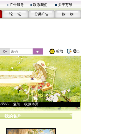
广告服务
联系我们
关于万维
论 坛
分类广告
购 物
帮助
退出
u/5568/
>
复制
>
收藏本页
我的名片