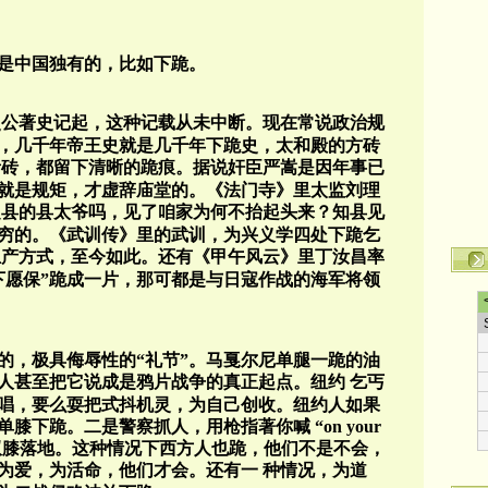
是中国独有的，比如下跪。
史公著史记起，这种记载从未中断。现在常说政治规
，几千年帝王史就是几千年下跪史，太和殿的方砖
青砖，都留下清晰的跪痕。据说奸臣严嵩是因年事已
就是规矩，才虚辞庙堂的。《法门寺》里太监刘理
之县的县太爷吗，见了咱家为何不抬起头来？知县见
穷的。《武训传》里的武训，为兴义学四处下跪乞
生产方式，至今如此。还有《甲午风云》里丁汝昌率
下愿保
”
跪成一片，那可都是与日寇作战的海军将领
的，极具侮辱性的
“
礼节
”
。马戛尔尼单腿一跪的油
人甚至把它说成是鸦片战争的真正起点。纽约
乞丐
唱，要么耍把式抖机灵，为自己创收。纽约人如果
单膝下跪。二是警察抓人，用枪指著你喊
“on your
双膝落地。这种情况下西方人也跪，他们不是不会，
为爱，为活命，他们才会。还有一
种情况，为道