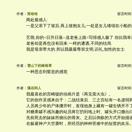
作者：
笑哈哈
留言时间：20
两处最感人:
一是父亲下了坡后,再上坡抱女儿;一处是女儿绻缩在小船的
艺萌,你的<日升日落--送老爸上路>写得感人极了.你比我幸
老爸却是再也没有回来.一样的遭遇,不同的结局.
我是母亲带大的.所以我最最尊崇文明,识礼,知性的女士.
作者：
雪山下的绛珠草
留言时间：20
一种思念到窒息的感觉
作者：
溪谷闲人
留言时间：20
我最喜欢的宫崎骏的动画片是《再见萤火虫》。
它的创作灵感来自于：二战结束后、三之宫站有一名虚弱
人员将少年的尸体挪开时，发现他身上藏有一罐生锈开不
对糖果罐不感兴趣的站员将它扔到地上时、罐头开口撒出
先前死去的妹妹所烧出的骨灰。之后以倒叙的方式开始描
在躲避神户大空袭时，所经历的种种苦难中的短暂的欢乐