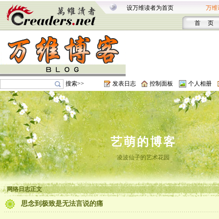
设万维读者为首页
万维
首 页
搜索>>
发表日志
控制面板
个人相册
艺萌的博客
凌波仙子的艺术花园
网络日志正文
思念到极致是无法言说的痛