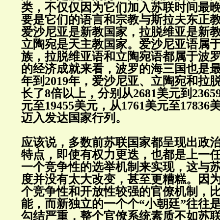
类，不仅仅因为它们加入苏联时间最晚(1
要是它们的语言和宗教与斯拉夫东正
爱沙尼亚是新教国家，拉脱维亚是新
立陶宛是天主教国家。爱沙尼亚语属
族，拉脱维亚语和立陶宛语都属于波
的经济成就来看，波罗的海三国也是最突
年到2019年，爱沙尼亚、立陶宛和拉
长了8倍以上，分别从2681美元到2365
元至19455美元，从1761美元至178
迈入发达国家行列。
应该说，多数前苏联国家都呈现出政
特点，即使有权力更迭，也都是上一
一个竞争性的选举机制来实现，这与
度并没有太大改变，甚至更糟糕。因
个竞争性和开放性较强的官僚机制，
能，而新独立的一个个“小朝廷”往往
勾结严重，整个官僚系统素质不如苏