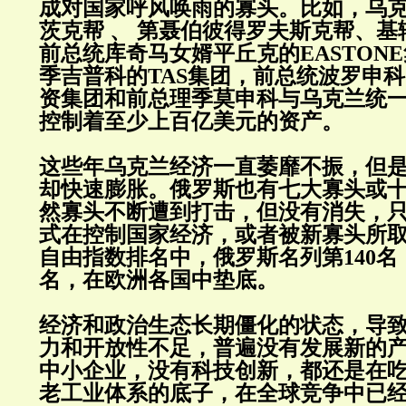
成对国家呼风唤雨的寡头。比如，乌
茨克帮 、 第聂伯彼得罗夫斯克帮、
前总统库奇马女婿平丘克的EASTON
季吉普科的TAS集团，前总统波罗申
资集团和前总理季莫申科与乌克兰统
控制着至少上百亿美元的资产。
这些年乌克兰经济一直萎靡不振，但
却快速膨胀。俄罗斯也有七大寡头或
然寡头不断遭到打击，但没有消失，
式在控制国家经济，或者被新寡头所
自由指数排名中，俄罗斯名列第140名，
名，在欧洲各国中垫底。
经济和政治生态长期僵化的状态，导
力和开放性不足，普遍没有发展新的
中小企业，没有科技创新，都还是在
老工业体系的底子，在全球竞争中已