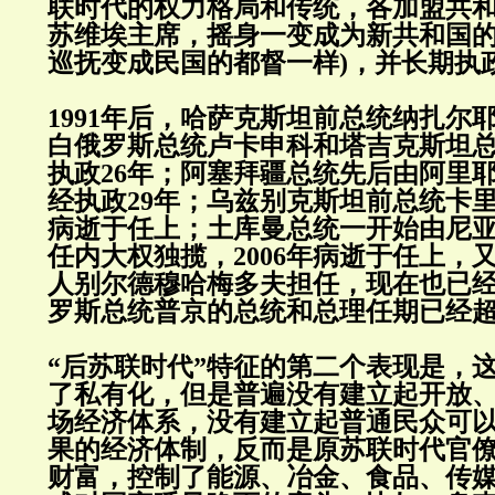
联时代的权力格局和传统，各加盟共
苏维埃主席，摇身一变成为新共和国的
巡抚变成民国的都督一样)，并长期执
1991年后，哈萨克斯坦前总统纳扎尔
白俄罗斯总统卢卡申科和塔吉克斯坦
执政26年；阿塞拜疆总统先后由阿里
经执政29年；乌兹别克斯坦前总统卡里
病逝于任上；土库曼总统一开始由尼
任内大权独揽，2006年病逝于任上，
人别尔德穆哈梅多夫担任，现在也已经
罗斯总统普京的总统和总理任期已经超
“后苏联时代”特征的第二个表现是，
了私有化，但是普遍没有建立起开放
场经济体系，没有建立起普通民众可
果的经济体制，反而是原苏联时代官
财富，控制了能源、冶金、食品、传