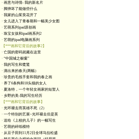
· 画意与诗情- 我的新名片
· 脚摔坏了能做些什么
· 我家的山茱萸花开了
· 女儿进入了青春期和一幅美少女图
· 艺萌系列ipad原创画
· 珠宝女孩和ipad画系列2
· 艺萌的ipad电脑画系列
【***画和它背后的故事2】
· 亡国的密码就藏在这里
· “中国城之橱窗”
· 我的写生和鹭鸶
· 滴出来的春天(两幅）
· 珍贵的毛线手套和我的春之画
· 养了6条狗和18头猫的女人
· 夏洛特，一个年轻女画家的短暂人
· 乡野的美-我的写生经历
【***画和它背后的故事】
· 光环褪去而英雄不死（2）
· 一个特别的艺展~光环褪去但是英
· 送给《上校的儿子》的一幅写生
· 艺萌的碎纸模特
· 从豆子田到11月2日全球马拉松盛