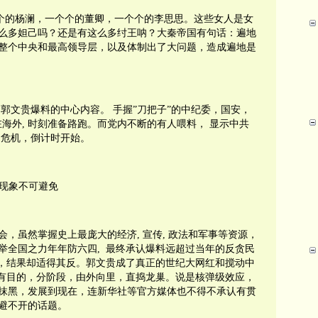
个的杨澜，一个个的董卿，一个个的李思思。这些女人是女
么多妲己吗？还是有这么多纣王呐？大秦帝国有句话：遍地
整个中央和最高领导层，以及体制出了大问题，造成遍地是
是郭文贵爆料的中心内容。
手握”刀把子”的中纪委，国安，
在海外
,
时刻准备路跑。而党内不断的有人喂料，
显示中共
的危机，倒计时开始。
现象不可避免
社会，虽然掌握史上最庞大的经济
,
宣传
,
政法和军事等资源，
举全国之力年年防六四
,
最终承认爆料远超过当年的反贪民
后，结果却适得其反。郭文贵成了真正的世纪大网红和搅动中
，有目的，分阶段，由外向里，直捣龙巢。说是核弹级效应，
抹黑，发展到现在，连新华社等官方媒体也不得不承认有贯
避不开的话题。