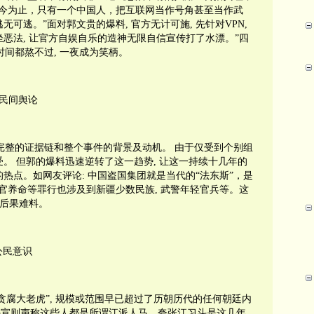
今为止，只有一个中国人，把互联网当作号角甚至当作武
逃无可逃。”面对郭文贵的爆料
,
官方无计可施
,
先针对
VPN,
坐恶法
,
让官方自娱自乐的造神无限自信宣传打了水漂。”四
时间都熬不过
,
一夜成为笑柄。
民间舆论
完整的证据链和整个事件的背景及动机。
由于仅受到个别组
受。
但郭的爆料迅速逆转了这一趋势
,
让这一持续十几年的
的热点。如网友评论
:
中国盗国集团就是当代的“法东斯”，是
官养命等罪行也涉及到新疆少数民族
,
武警年轻官兵等。这
后果难料。
公民意识
贪腐大老虎”
,
规模或范围早已超过了历朝历代的任何朝廷内
外宣则声称这些人都是所谓江派人马。夸张江习斗是这几年