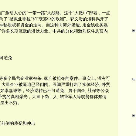
广激动人心的“一带一路”大战略。这个“大撒币”部署，一点
了“拯救亚非拉”和“衰落中的欧洲”。郭文贵的爆料揭开了
神秘股权和资金的走向。而这种向海外渗透
,
用金钱收买媒
了许多长期沉默的潜伏力量。中共的分化和激烈权斗从宫内
可避免
等多个民营企业家被杀
,
家产被抢夺的案件。事实上
,
没有可
,
大量企业被逼迫已经倒闭。丑闻严重打击了实体经济
,
外贸
例如李嘉诚等，经济逆转已不可避免。属于国企
,
社保等公众
济贫的真相爆光，大量下岗工人
,
转业军人等弱势群体知情
将层出不穷。
无前例的质疑和冲击