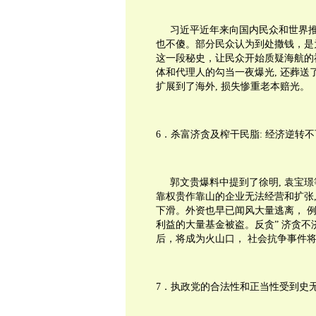
习近平近年来向国内民众和世界推
也不傻。部分民众认为到处撒钱，是为
这一段秘史，让民众开始质疑海航的
体和代理人的勾当一夜爆光
,
还葬送
扩展到了海外
,
损失惨重老本赔光。
6
．杀富济贪及榨干民脂
:
经济逆转不
郭文贵爆料中提到了徐明
,
袁宝璟
靠权贵作靠山的企业无法经营和扩张
下滑。外资也早已闻风大量逃离，
利益的大量基金被盗。反贪”
济贪不
后，将成为火山口，
社会抗争事件
7
．执政党的合法性和正当性受到史