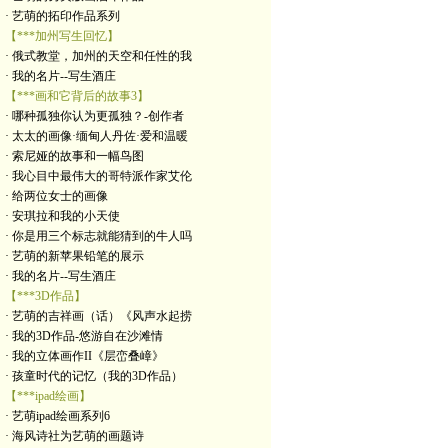
· 艺萌的拓印作品系列
【***加州写生回忆】
· 俄式教堂，加州的天空和任性的我
· 我的名片--写生酒庄
【***画和它背后的故事3】
· 哪种孤独你认为更孤独？-创作者
· 太太的画像·缅甸人丹佐·爱和温暖
· 索尼娅的故事和一幅鸟图
· 我心目中最伟大的哥特派作家艾伦
· 给两位女士的画像
· 安琪拉和我的小天使
· 你是用三个标志就能猜到的牛人吗
· 艺萌的新苹果铅笔的展示
· 我的名片--写生酒庄
【***3D作品】
· 艺萌的吉祥画（话）《风声水起捞
· 我的3D作品-悠游自在沙滩情
· 我的立体画作II《层峦叠嶂》
· 孩童时代的记忆（我的3D作品）
【***ipad绘画】
· 艺萌ipad绘画系列6
· 海风诗社为艺萌的画题诗