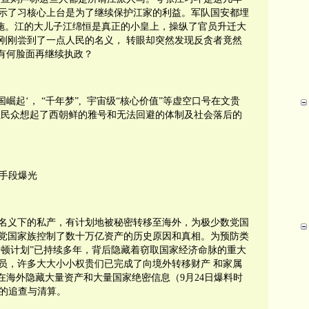
示了习核心上台是为了继续保护江家的利益。军队国安都埋
实施。江的大儿子江绵恒是真正的小皇上，操纵了官员升迁大
刚刚尝到了一点人民的名义，
转眼却突然发现反贪者竟然
共有何脸面再继续执政？
国崛起‘，
“千年梦”
,
宇宙级“核心价值”等虚空口号在文贵
让民众想起了西朝鲜的雅号和无法回避的体制及社会落后的
手段爆光
产名义下的私产，有计划地被秘密转移至海外，为极少数党国
党国家族控制了数十万亿资产的历史原因和真相。为预防类
哈顿计划”已持续多年，背后隐藏着窃取国家经济命脉的重大
员，许多大大小小权贵们已完成了向境外转移财产
和家属
已在海外隐藏大量资产和大量国家绝密信息（
9
月
24
日爆料时
的追查与清算。