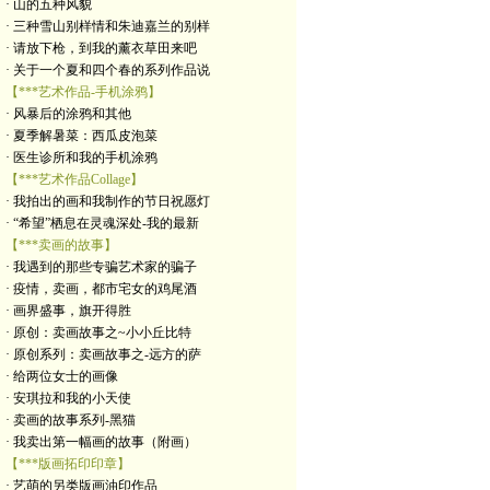
· 山的五种风貌
· 三种雪山别样情和朱迪嘉兰的别样
· 请放下枪，到我的薰衣草田来吧
· 关于一个夏和四个春的系列作品说
【***艺术作品-手机涂鸦】
· 风暴后的涂鸦和其他
· 夏季解暑菜：西瓜皮泡菜
· 医生诊所和我的手机涂鸦
【***艺术作品Collage】
· 我拍出的画和我制作的节日祝愿灯
· “希望”栖息在灵魂深处-我的最新
【***卖画的故事】
· 我遇到的那些专骗艺术家的骗子
· 疫情，卖画，都市宅女的鸡尾酒
· 画界盛事，旗开得胜
· 原创：卖画故事之~小小丘比特
· 原创系列：卖画故事之-远方的萨
· 给两位女士的画像
· 安琪拉和我的小天使
· 卖画的故事系列-黑猫
· 我卖出第一幅画的故事（附画）
【***版画拓印印章】
· 艺萌的另类版画油印作品