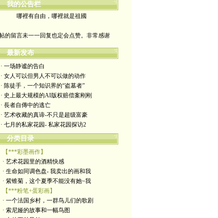
我的公告栏
哪裡有自由，哪裡就是祖國
帖的留言未一一回复也定会点赞。非常感谢
yimengling53@yahoo.com
最新发布
· 一场静谧的告白
有意收藏者请私信我，感谢一贯支持
· 女人可以但男人不可以做的动作
· 陈徒手，一个知识界的“盗墓者”
政治转载不一定代表本人意见
· 史上最大规模的AI版权赔偿案刚刚
· 長者自傳中的逃亡
艺术博客：https://yimengl.blog
· 艺术收藏的真谛-不只是超级富豪
· 七月的私家花园- 私家花园探访2
目录中标注星号的为本人艺术原创
分类目录
【***彩墨画作】
· 艺术花园里的酒精快感
· 生命如同调色盘- 我卖出的画和我
· 紫锥菊，这个夏季不能没有她~我
【***粉笔+蛋彩画】
· 一个法国乡村，一群鸟儿们的歌剧
· 索尼娅的故事和一幅鸟图