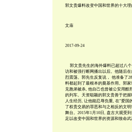
郭文贵爆料改变中国和世界的十大理
文庙
2017-09-24
郭文贵先生的海外爆料已超过八个
访和被强行断网播出以后。他随后在
烈震荡。郭先生反复说，
他准备了
2
料都起到了最根本的奠基作用。郭家
见胞弟被杀
,
他自己也曾被公安用酷
的列车。天资聪颖的郭文贵善于把握
人生经历
,
让他能忍辱负重
,
在”爱国
了权贵交易的罪恶和与之相反的文明
舞台。
2015
年
1
月
10
日
,
盘古大观受到
足以改变中国和世界的资源和致命武