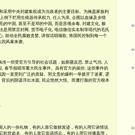
和采用中央封建集权成为当政者的主要目标。为掩盖家族利
上倒下烂用生殖器传承权力
,
任人为亲
,
企图以血缘及乡情
毛的中国
,
甚至不是邓的中国
,
而是苏俄余毒
,
封建文化
,
极
法是用禁言封网
,
货币电子化
,
电信微信实名制等现代的毛氏
心
,
鼓动全民腐败贪婪
,
讲假话唱颂歌
,
将国民控制到每一个
六四风暴来袭。
疯传一些受官方引导的社会话题，如新疆反恐
,
禁止气功
,
人
踪
,
春节假唱等重大民生事件。虽有官方的操控
,
这些事件的
成因一直受到广泛的质疑。郭文贵的爆料一举拨开了迷雾
,
逻
,
背后的阴谋浮出水面
,
民众恍然大悟。而遭打脸的官方根本
产
国人的一份礼物，有的人靠它敛财发迹，有的人用它谈情说
它欺世盗名，有的人靠它造谣惑众，有的人用它传播真理，