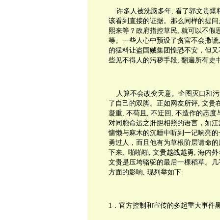
许多人被洗脑多年
,
看了郭文贵爆
该看到直接的证据。那么同样的提问
熙来等？政府指控草民
,
就可以不假
等。一些人心中预设了贪官不会撒谎
的猛料让盗国贼集团惶恐不安，但又
些见不得人的污秽手段
,
翻遍所有史
人算不会改变天意。企图灭口和污
了自己的双脚。正如网友所评
,
文贵
凝重
,
不苟且
,
不迂回
,
不造作的态度
对同胞命运之肝胆相照的语言，如江
慵懒与麻木的沉睡中听到一记响亮的
勇过人，而且他有为草根阶层请命的
下来
,
啪啪啪
,
文贵越战越勇
,
海内外
文贵是压垮骆驼的最后一棵稻草。几
方面的影响
,
现列举如下
:
1
．官方控制和宣传的多起重大事件