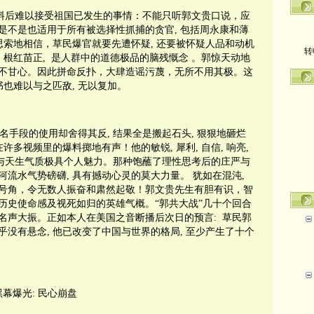
料后难以接受祖国已发生的事情：不能只听郭文贵口说，应
是不是也适用于所有被选择性抓捕的贪官
,
包括周永康和薄
转
思索地相信，草民爆官就要先遭怀疑
,
还要被怀疑人品和动机
,
根红苗正
,
是人群中的道德极品的脑残慨念
。郭惊天动地
不甘心。因此拼命反扑，大肆造谣污蔑，无所不用其极。这
书也难以与之匹敌
,
无以复加。
名手段的使用却舍得其反
,
结果全是搬起石头
,
狠狠地砸烂
在许多视频里的爆料掷地有声！他的敏锐
,
犀利
,
自信
,
响亮
,
与天生气质极具个人魅力。那种饱蘸了理性思考后的庄严与
河流水气势磅礴
,
具有撼动心灵的莫大力量。
犹如在混沌
,
号角，令无数人振奋和肃然起敬！
郭文贵先生有胆有识，智
历史使命感及视死如归的英雄气概。“郭共大战”几十个回合
名声大振。正如本人在美国之音断播后次日的预言
:
草民郭
乎没有悬念
,
他已改变了中国与世界的格局
,
至少产生了十个
黑幕爆光
:
民心崩盘