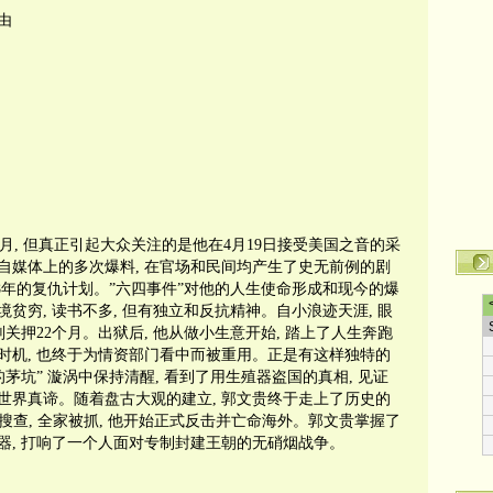
由
月
,
但真正引起大众关注的是他在
4
月
19
日接受美国之音的采
自媒体上的多次爆料
,
在官场和民间均产生了史无前例的剧
8
年的复仇计划。”六四事件”对他的人生使命形成和现今的爆
境贫穷
,
读书不多
,
但有独立和反抗精神。自小浪迹天涯
,
眼
刑关押
22
个月。出狱后
,
他从做小生意开始
,
踏上了人生奔跑
时机
,
也终于为情资部门看中而被重用。正是有这样独特的
的茅坑”
漩涡中保持清醒
,
看到了用生殖器盗国的真相
,
见证
世界真谛。随着盘古大观的建立
,
郭文贵终于走上了历史的
搜查
,
全家被抓
,
他开始正式反击并亡命海外。郭文贵掌握了
器
,
打响了一个人面对专制封建王朝的无硝烟战争。