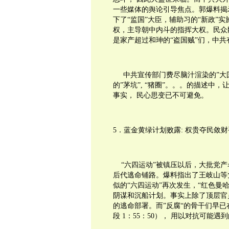
一些媒体的舆论引导焦点。郭爆料揭
下了“监国”大臣，辅助习的“新政”
权，主导朝中内斗的指挥大权。民众
是家产超过和珅的“盗国贼”们，中
中共宣传部门费尽脑汁渲染的”大
的”茅坑”
,
“猪圈”。。。的描述中，
事实，
民心思变已不可避免。
5
．蓝金黄绿计划败露
:
权贵夺民敛财
“六四运动”被镇压以后，大批党
后代逃命铺路。爆料指出了王岐山等
似的“六四运动”再次发生，“红色曼
阴谋和沉船计划。事实上除了顶层官
的逃命部署。而”反腐“的骨干们早
段
1
：
55
：
50
），
用以对抗可能遇到