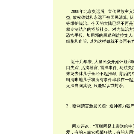
2008
年北京奥运后
,
宣传民族主义
益
,
敛权敛财和永远不被国民清算
,
从
等维护统治。今天的大陆已经不再是
权专制结合的怪胎社会。对内统治方
恐怖手段
,
加用邓的黑猫利益拉笼人
细胞和血管
,
以为这样做就不会再有
近十几年来
,
大量民众开始怀疑和
口失踪
,
活摘器官
,
雷洋事件
,
马航失
来龙去脉几乎全经不起推敲
,
背后的
辑清晰地几乎将所有事件串联在一起
无法自圆其说
,
只能默认或封杀。
2
．断网禁言激发民怨
:
造神努力破
网友评论：“互联网是上帝送给中
爱，有的人靠它㖭菊狂吠，有的人用