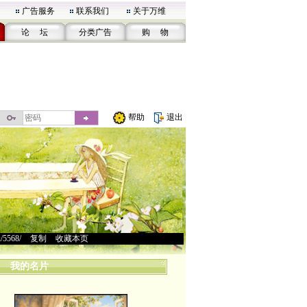
广告服务
联系我们
关于万维
论 坛
分类广告
购 物
帮助
退出
u/5568/
>
复制
>
收藏本页
我的名片