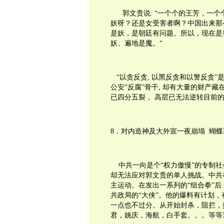
郭文贵说
:
“一个个的王芳，一个
妖呀？还是女受害者啊？中国出来那
是妖，是朝廷有问题。所以，现在是
妖、遍地是魔。“
“以贪反贪
,
以黑反贪和以警反贪”
公安”反腐”骨干
,
却有大量的财产藏
已四分五裂，
高层已无法逆转目前
8
．对内造神及大外宣一夜崩塌
蝴蝶
中共一向是个“权力傲慢”的专制
却无法应对郭文贵的单人挑战。中共
主运动。在发出一系列的“组合拳”
共政局的“大侠”。他的爆料有计划
一点也不过分。从开始封杀，阻拦，
君，姚庆，海航，白手套。。。等等