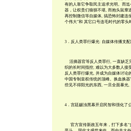
有的人靠它争取民主追求光明。而迄
器，让权贵们狼狈不堪
,
而抱头鼠窜
再控制微信等自媒体
,
搞恐怖封建连
个伟大”和
其它口号连毛时代的零头
3
．反人类罪行爆光
:
自媒体传播支配
活摘器官等反人类罪行
,
一直缺乏
织的长时间指控
,
难以为大多数人接
反人类罪行爆光
,
并成为自媒体讨论
中国专制皇权传统的顶峰。换血换器
些见不得阳光的东西
,
一旦全面暴光
,
4
．宫廷龌浊黑幕开启民智和强化了
官方宣传新政五年来，打下多名“
恶斗，
因此大盛世来临。而中共大