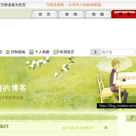
设万维读者为首页
万维读者网 -- 全球华人的精神家园
首 页
新 闻
视 频
博 客
志
控制面板
个人相册
给我留言
萌的博客
仙子的艺术花园
https://blog.creaders.net/
由ZT
2017-09-25 19:08:13