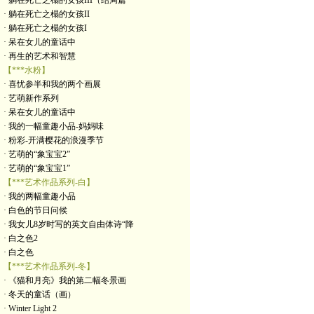
· 躺在死亡之榻的女孩III（结局篇
· 躺在死亡之榻的女孩II
· 躺在死亡之榻的女孩I
· 呆在女儿的童话中
· 再生的艺术和智慧
【***水粉】
· 喜忧参半和我的两个画展
· 艺萌新作系列
· 呆在女儿的童话中
· 我的一幅童趣小品-妈妈味
· 粉彩-开满樱花的浪漫季节
· 艺萌的“象宝宝2”
· 艺萌的“象宝宝1”
【***艺术作品系列-白】
· 我的两幅童趣小品
· 白色的节日问候
· 我女儿8岁时写的英文自由体诗“降
· 白之色2
· 白之色
【***艺术作品系列-冬】
· 《猫和月亮》我的第二幅冬景画
· 冬天的童话（画）
· Winter Light 2