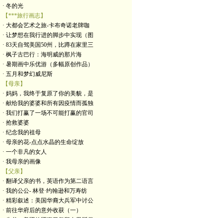
· 冬的光
【***旅行画志】
· 大都会艺术之旅-卡布奇诺老牌咖
· 让梦想在我行进的脚步中实现（图
· 83天自驾美国50州，比蹲在家里三
· 枫子古巴行：海明威的那片海
· 暑期画中乐优游（多幅原创作品）
· 五月和梦幻威尼斯
【母亲】
· 妈妈，我终于复原了你的美貌，是
· 献给我的婆婆和所有因疫情而孤独
· 我们打赢了一场不可能打赢的官司
· 抢救婆婆
· 纪念我的祖母
· 母亲的花-点点水晶的生命绽放
· 一个非凡的女人
· 我母亲的画像
【父亲】
· 翻译父亲的书，英语作为第二语言
· 我的公公- 林登·约翰逊和万寿纺
· 精彩叙述：美国华裔大兵军中讨公
· 前往华府后的意外收获（一）