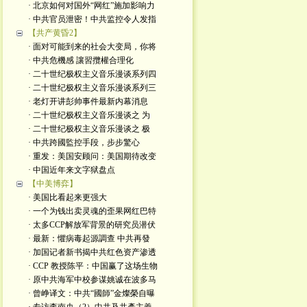
· 北京如何对国外“网红”施加影响力
· 中共官员泄密！中共监控令人发指
【共产黄昏2】
· 面对可能到来的社会大变局，你将
· 中共危機感 讓習攬權合理化
· 二十世纪极权主义音乐漫谈系列四
· 二十世纪极权主义音乐漫谈系列三
· 老灯开讲彭帅事件最新内幕消息
· 二十世纪极权主义音乐漫谈之 为
· 二十世纪极权主义音乐漫谈之 极
· 中共跨國監控手段，步步驚心
· 重发：美国安顾问：美国期待改变
· 中国近年来文字狱盘点
【中美博弈】
· 美国比看起来更强大
· 一个为钱出卖灵魂的歪果网红巴特
· 太多CCP解放军背景的研究员潜伏
· 最新：懼病毒起源調查 中共再發
· 加国记者新书揭中共红色资产渗透
· CCP 教授陈平：中国赢了这场生物
· 原中共海军中校参谋姚诚在波多马
· 曾峥译文：中共“國師”金燦榮自曝