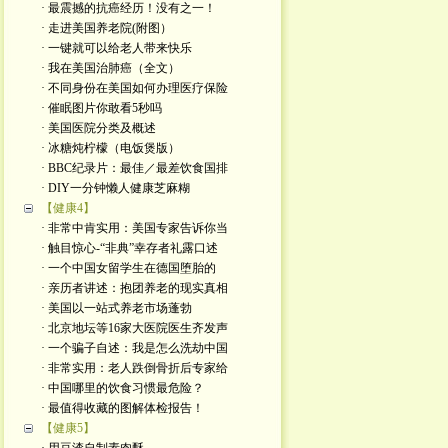
· 最震撼的抗癌经历！没有之一！
· 走进美国养老院(附图）
· 一键就可以给老人带来快乐
· 我在美国治肺癌（全文）
· 不同身份在美国如何办理医疗保险
· 催眠图片你敢看5秒吗
· 美国医院分类及概述
· 冰糖炖柠檬（电饭煲版）
· BBC纪录片：最佳／最差饮食国排
· DIY一分钟懒人健康芝麻糊
【健康4】
· 非常中肯实用：美国专家告诉你当
· 触目惊心-“非典”幸存者礼露口述
· 一个中国女留学生在德国堕胎的
· 亲历者讲述：抱团养老的现实真相
· 美国以一站式养老市场蓬勃
· 北京地坛等16家大医院医生齐发声
· 一个骗子自述：我是怎么洗劫中国
· 非常实用：老人跌倒骨折后专家给
· 中国哪里的饮食习惯最危险？
· 最值得收藏的图解体检报告！
【健康5】