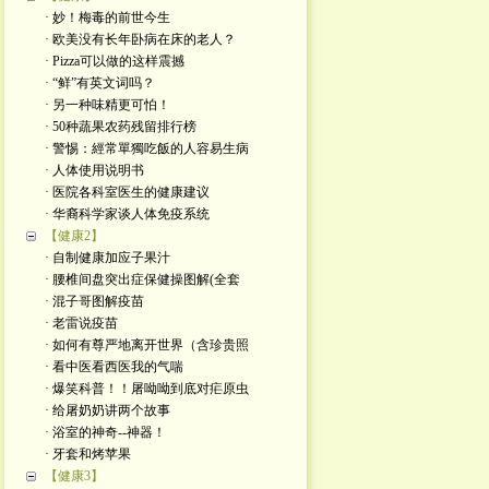
· 妙！梅毒的前世今生
· 欧美没有长年卧病在床的老人？
· Pizza可以做的这样震撼
· “鲜”有英文词吗？
· 另一种味精更可怕！
· 50种蔬果农药残留排行榜
· 警惕：經常單獨吃飯的人容易生病
· 人体使用说明书
· 医院各科室医生的健康建议
· 华裔科学家谈人体免疫系统
【健康2】
· 自制健康加应子果汁
· 腰椎间盘突出症保健操图解(全套
· 混子哥图解疫苗
· 老雷说疫苗
· 如何有尊严地离开世界（含珍贵照
· 看中医看西医我的气喘
· 爆笑科普！！屠呦呦到底对疟原虫
· 给屠奶奶讲两个故事
· 浴室的神奇--神器！
· 牙套和烤苹果
【健康3】