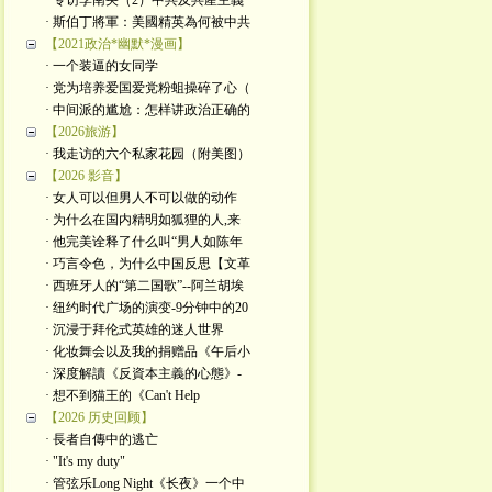
· 专访李南央（2）中共及共產主義
· 斯伯丁將軍：美國精英為何被中共
【2021政治*幽默*漫画】
· 一个装逼的女同学
· 党为培养爱国爱党粉蛆操碎了心（
· 中间派的尴尬：怎样讲政治正确的
【2026旅游】
· 我走访的六个私家花园（附美图）
【2026 影音】
· 女人可以但男人不可以做的动作
· 为什么在国内精明如狐狸的人,来
· 他完美诠释了什么叫“男人如陈年
· 巧言令色，为什么中国反思【文革
· 西班牙人的“第二国歌”--阿兰胡埃
· 纽约时代广场的演变-9分钟中的20
· 沉浸于拜伦式英雄的迷人世界
· 化妆舞会以及我的捐赠品《午后小
· 深度解讀《反資本主義的心態》-
· 想不到猫王的《Can't Help
【2026 历史回顾】
· 長者自傳中的逃亡
· "It's my duty"
· 管弦乐Long Night《长夜》一个中