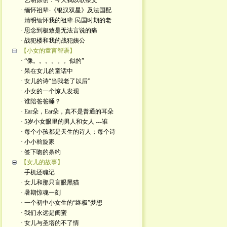
· 艺萌原创：今天我以歌祭父
· 缅怀祖辈-《银汉双星》及法国配
· 清明缅怀我的祖辈-民国时期的老
· 思念到极致是无法言说的痛
· 战犯楼和我的战犯姨公
【小女的童言智语】
· “像。。。。。。似的”
· 呆在女儿的童话中
· 女儿的诗“当我老了以后”
· 小女的一个惊人发现
· 谁陪爸爸睡？
· Ear朵，Ear朵，真不是普通的耳朵
· 5岁小女眼里的男人和女人 ---谁
· 每个小孩都是天生的诗人；每个诗
· 小小斡旋家
· 签下吻的条约
【女儿的故事】
· 手机还魂记
· 女儿和那只盲眼黑猫
· 暑期惊魂一刻
· 一个初中小女生的“终极”梦想
· 我们永远是闺蜜
· 女儿与圣塔的不了情