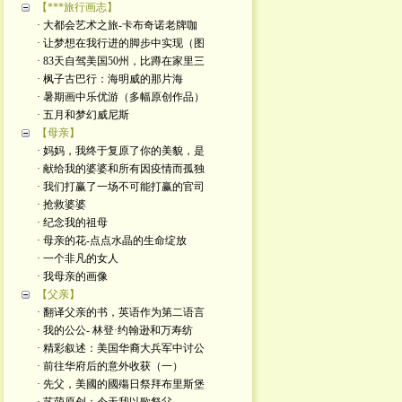
【***旅行画志】
· 大都会艺术之旅-卡布奇诺老牌咖
· 让梦想在我行进的脚步中实现（图
· 83天自驾美国50州，比蹲在家里三
· 枫子古巴行：海明威的那片海
· 暑期画中乐优游（多幅原创作品）
· 五月和梦幻威尼斯
【母亲】
· 妈妈，我终于复原了你的美貌，是
· 献给我的婆婆和所有因疫情而孤独
· 我们打赢了一场不可能打赢的官司
· 抢救婆婆
· 纪念我的祖母
· 母亲的花-点点水晶的生命绽放
· 一个非凡的女人
· 我母亲的画像
【父亲】
· 翻译父亲的书，英语作为第二语言
· 我的公公- 林登·约翰逊和万寿纺
· 精彩叙述：美国华裔大兵军中讨公
· 前往华府后的意外收获（一）
· 先父，美國的國殤日祭拜布里斯堡