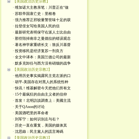
【美国政治历史宗教】
· 维加诺大主教亲笔：川普正在“做
· 苏联帝国衰亡史：里根卷
· 强力推荐正邪较量警世味十足的获
· 拉登侄女写给美国人民的信
· 最新研究表明保守右派人士比自由
· 那些毁掉南非之曼德拉的错误观念
· 著名神学家重磅长文：致反川基督
· 投资移民是经济复苏一剂良方
· 全文中译本：美国兰德公司的最新
· 默多克卸任与西方没有硝烟的战争
【美国政治历史宗教2】
· 他用历史事实揭露民主党左派的口
· 胡平-美国存在对黑人的系统性种
· 快讯！维基解密今天把他们所有文
· 15个最疯狂的自由主义者的信仰
· 首发！北明訪談調查上：美國主流
· 关于QAnon的讨论
· 美国酒吧里的革命者
· 刘军宁：如何识别左与右？
· 历史一直在重复，美国的媒体其
· 沈思錄：民主黨人的謊言籌碼
【美国政治历史宗教3】