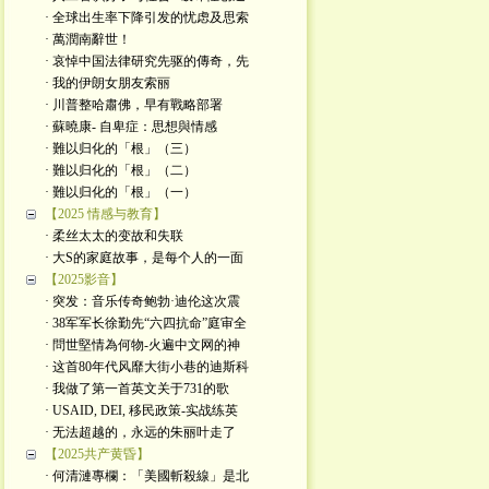
· 全球出生率下降引发的忧虑及思索
· 萬潤南辭世！
· 哀悼中国法律研究先驱的傳奇，先
· 我的伊朗女朋友索丽
· 川普整哈肅佛，早有戰略部署
· 蘇曉康- 自卑症：思想與情感
· 難以归化的「根」（三）
· 難以归化的「根」（二）
· 難以归化的「根」（一）
【2025 情感与教育】
· 柔丝太太的变故和失联
· 大S的家庭故事，是每个人的一面
【2025影音】
· 突发：音乐传奇鲍勃·迪伦这次震
· 38军军长徐勤先“六四抗命”庭审全
· 問世堅情為何物-火遍中文网的神
· 这首80年代风靡大街小巷的迪斯科
· 我做了第一首英文关于731的歌
· USAID, DEI, 移民政策-实战练英
· 无法超越的，永远的朱丽叶走了
【2025共产黄昏】
· 何清漣專欄：「美國斬殺線」是北