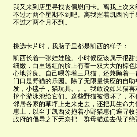
我又来到店里寻找丧偶慰问卡。离我上次来
不过才两个星期不到吧。离我握着凯西的手
不过才两个月不到。
挑选卡片时，我脑子里都是凯西的样子：
凯西长着一张娃娃脸。小时候应该属于很甜
细嫩，白里透红的脸上有着一双大大的棕色
心地善良。自己喂养着三只猫，还兼顾着一
门口是野猫的乐园。除了无限量供应的自助
发，小毯子，猫玩具。。。我敢说如果猫喜
挖个游泳池给它们。这些野猫被惯坏了，不
邻居各家的草坪上走来走去，还把其生命力
崽上，以至于凯西要抱着小野猫崽们遍寻收
政府的倡导之下无奈把一群母猫送去做了绝