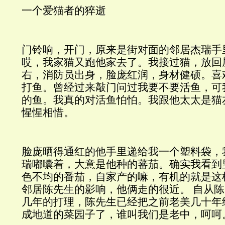
一个爱猫者的猝逝
门铃响，开门，原来是街对面的邻居杰瑞手
哎，我家猫又跑他家去了。我接过猫，放回
右，消防员出身，脸庞红润，身材健硕。喜
打鱼。曾经过来敲门问过我要不要活鱼，可
的鱼。我真的对活鱼怕怕。我跟他太太是猫
惺惺相惜。
脸庞晒得通红的他手里递给我一个塑料袋，
瑞嘟囔着，大意是他种的蕃茄。确实我看到
色不均的番茄，自家产的嘛，有机的就是这
邻居陈先生的影响，他俩走的很近。
自从陈
几年的打理，陈先生已经把之前老美几十年
成地道的菜园子了，谁叫我们是老中，呵呵