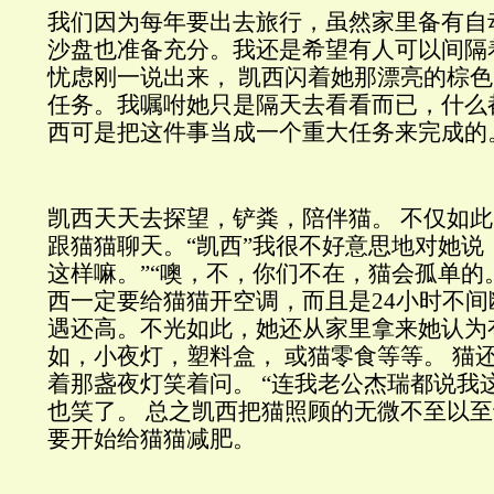
我们因为每年要出去旅行，虽然家里备有自
沙盘也准备充分。我还是希望有人可以间隔
忧虑刚一说出来，
凯西闪着她那漂亮的棕色
任务。我嘱咐她只是隔天去看看而已，什么
西可是把这件事当成一个重大任务来完成的
凯西天天去探望，铲粪，陪伴猫。
不仅如此
跟猫猫聊天。“凯西”我很不好意思地对她说
这样嘛。”“噢，不，你们不在，猫会孤单的
西一定要给猫猫开空调，而且是
24
小时不间
遇还高。不光如此，她还从家里拿来她认为
如，小夜灯，塑料盒，
或猫零食等等。
猫
着那盏夜灯笑着问。
“连我老公杰瑞都说我
也笑了。
总之凯西把猫照顾的无微不至以至
要开始给猫猫减肥。