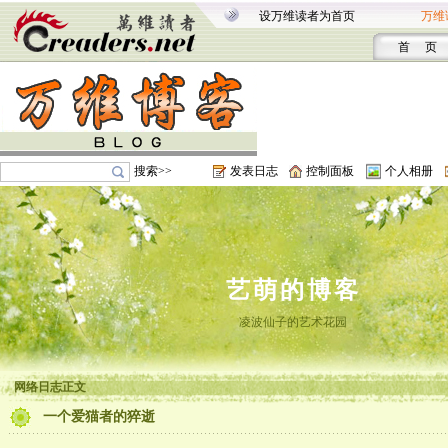
设万维读者为首页
万维
首 页
搜索>>
发表日志
控制面板
个人相册
艺萌的博客
凌波仙子的艺术花园
网络日志正文
一个爱猫者的猝逝