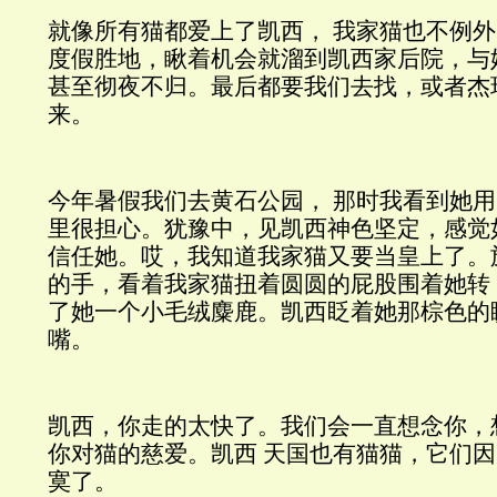
就像所有猫都爱上了凯西，
我家猫也不例外
度假胜地，瞅着机会就溜到凯西家后院，与
甚至彻夜不归。最后都要我们去找，或者杰
来。
今年暑假我们去黄石公园，
那时我看到她用
里很担心。犹豫中，见凯西神色坚定，感觉
信任她。哎，我知道我家猫又要当皇上了。
的手，看着我家猫扭着圆圆的屁股围着她转
了她一个小毛绒麋鹿。凯西眨着她那棕色的
嘴。
凯西，你走的太快了。我们会一直想念你，
你对猫的慈爱。凯西
天国也有猫猫，它们因
寞了。