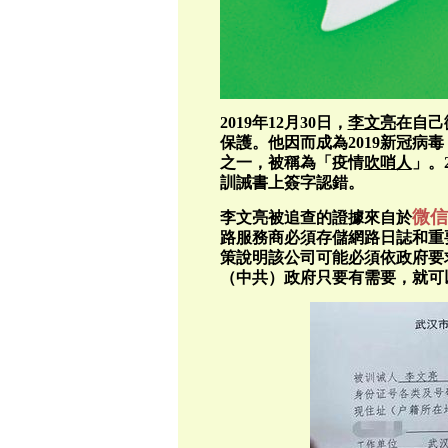
2019年12月30日，
李文亮
在自己
保護。他因而成為2019新冠病毒
之一，被稱為「疫情
吹哨人
」。
訓誡書上簽字認錯。
微信
李文亮被追查的證據來自於
路服務商必須存儲網路日誌和重
策說明該公司可能必須依政府要
（中共）政府只要有需要，就可