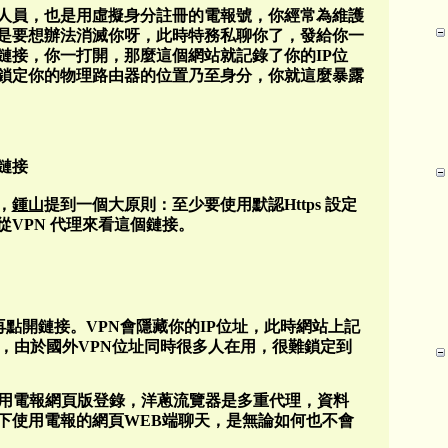
人員，也是用虛擬身分註冊的電報號，你經常為維護
是要想辦法消滅你呀，此時特務私聊你了，發給你一
鏈接，你一打開，那麼這個網站就記錄了你的IP位
址鎖定你的物理路由器的位置乃至身分，你就這麼暴露
鏈接
，
鍾山
提到一個大原則：至少要使用默認Https 設定
VPN 代理來看這個鏈接。
再點開鏈接。VPN會隱藏你的IP位址，此時網站上記
址，由於國外VPN位址同時很多人在用，很難鎖定到
使用電報網頁版登錄，洋蔥流覽器是多重代理，資料
式下使用電報的網頁WEB端聊天，是無論如何也不會