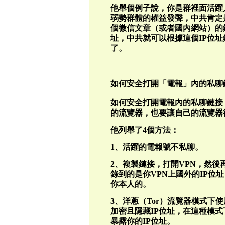
他舉個例子說，你是群裡面活躍
弱勢群體的權益發聲，中共肯定
個微信文章（或者國內網站）的
址，中共就可以根據這個IP位
了。
如何安全打開「電報」內的私聊
如何安全打開電報內的私聊鏈接
的流覽器，也要讓自己的流覽器從
他列舉了4個方法：
1、活躍的電報號不私聊。
2、複製鏈接，打開VPN，然後
錄到的是你VPN上國外的IP位
你本人的。
3、洋蔥（Tor）流覽器模式下
加密且隱藏IP位址，在這種模
暴露你的IP位址。