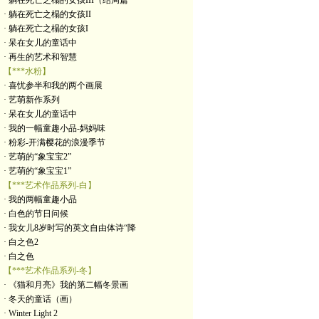
· 躺在死亡之榻的女孩III（结局篇
· 躺在死亡之榻的女孩II
· 躺在死亡之榻的女孩I
· 呆在女儿的童话中
· 再生的艺术和智慧
【***水粉】
· 喜忧参半和我的两个画展
· 艺萌新作系列
· 呆在女儿的童话中
· 我的一幅童趣小品-妈妈味
· 粉彩-开满樱花的浪漫季节
· 艺萌的“象宝宝2”
· 艺萌的“象宝宝1”
【***艺术作品系列-白】
· 我的两幅童趣小品
· 白色的节日问候
· 我女儿8岁时写的英文自由体诗“降
· 白之色2
· 白之色
【***艺术作品系列-冬】
· 《猫和月亮》我的第二幅冬景画
· 冬天的童话（画）
· Winter Light 2