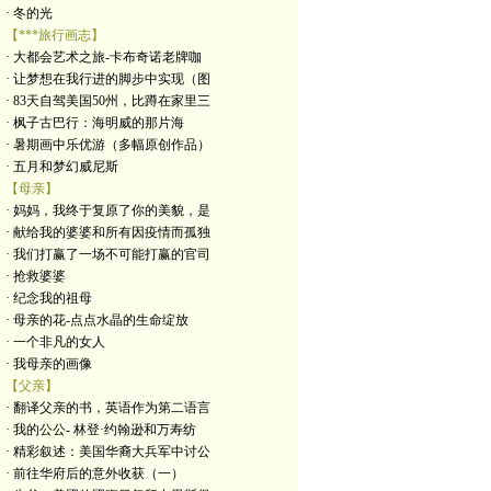
· 冬的光
【***旅行画志】
· 大都会艺术之旅-卡布奇诺老牌咖
· 让梦想在我行进的脚步中实现（图
· 83天自驾美国50州，比蹲在家里三
· 枫子古巴行：海明威的那片海
· 暑期画中乐优游（多幅原创作品）
· 五月和梦幻威尼斯
【母亲】
· 妈妈，我终于复原了你的美貌，是
· 献给我的婆婆和所有因疫情而孤独
· 我们打赢了一场不可能打赢的官司
· 抢救婆婆
· 纪念我的祖母
· 母亲的花-点点水晶的生命绽放
· 一个非凡的女人
· 我母亲的画像
【父亲】
· 翻译父亲的书，英语作为第二语言
· 我的公公- 林登·约翰逊和万寿纺
· 精彩叙述：美国华裔大兵军中讨公
· 前往华府后的意外收获（一）