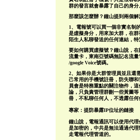
群的發言就會暴露了自己的身分
那麼該怎麼辦？鐘山提到兩個解
1、電報號可以買一個非實名制
是虛擬身分，用來加大群，在群
陌生人私聊發送的任何連結，特
要如何購買虛擬號？鐘山說，在
流量卡，東南亞號碼無記名流量電話
/google Voice號碼。
2、如果你是大群管理員並且還
己常用的手機號註冊，防失聯和
員會是特務重點的關注物件，這
論，只負責管理群刪一些黃圖等
冊，不私聊任何人，不透露任何
專家：提防暴露IP位址的鏈接
鐘山說，電報通訊可以使用代理
是加密的，中共是無法通過代理
走電報代理管道的。