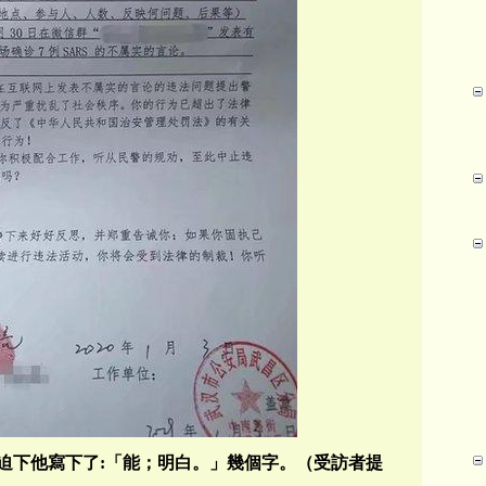
迫下他寫下了:「能；明白。」幾個字。（受訪者提