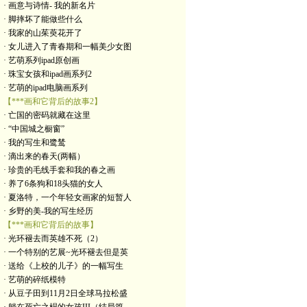
· 画意与诗情- 我的新名片
· 脚摔坏了能做些什么
· 我家的山茱萸花开了
· 女儿进入了青春期和一幅美少女图
· 艺萌系列ipad原创画
· 珠宝女孩和ipad画系列2
· 艺萌的ipad电脑画系列
【***画和它背后的故事2】
· 亡国的密码就藏在这里
· “中国城之橱窗”
· 我的写生和鹭鸶
· 滴出来的春天(两幅）
· 珍贵的毛线手套和我的春之画
· 养了6条狗和18头猫的女人
· 夏洛特，一个年轻女画家的短暂人
· 乡野的美-我的写生经历
【***画和它背后的故事】
· 光环褪去而英雄不死（2）
· 一个特别的艺展~光环褪去但是英
· 送给《上校的儿子》的一幅写生
· 艺萌的碎纸模特
· 从豆子田到11月2日全球马拉松盛