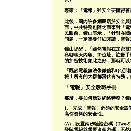
專家：「電報」雖安全要懂得善
此後，國內許多網民居於安全與
而，中共特務也隨之而來對「電
民眼前。鐘山表示，「針對在國
問題，一定需要仔細閱讀，電報
鐘山提醒，「雖然電報在加密技
私聊聊天內容、IP位址、註冊
的加密技術如此之好，那就可以
「既然電報無法像微信和QQ那
報上所有的大群都潛伏有特務，
「電報」安全教戰手冊
那麼，要如何應對網絡特務？鐘
1、 完成「電報」必須的安全
高你資料的安全性。
(A)，設置兩步驗證密碼（Two-St
登陸電報就需要這個密碼，不然