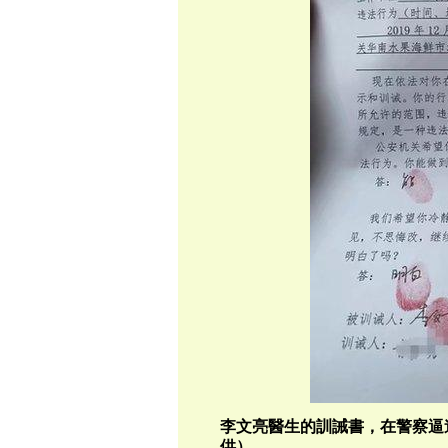
李文亮醫生的訓誡書，在警察逼
供）