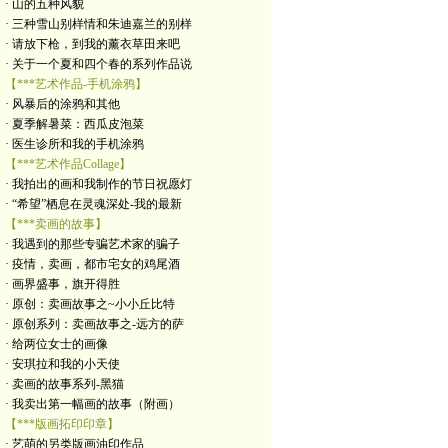
· 山的五种风貌
· 三种雪山别样情和朱迪嘉兰的别样
· 请放下枪，到我的薰衣草田来吧
· 关于一个夏和四个春的系列作品说
【***艺术作品-手机涂鸦】
· 风暴后的涂鸦和其他
· 夏季解暑菜：西瓜皮泡菜
· 医生诊所和我的手机涂鸦
【***艺术作品Collage】
· 我拍出的画和我制作的节日祝愿灯
· “希望”栖息在灵魂深处-我的最新
【***卖画的故事】
· 我遇到的那些专骗艺术家的骗子
· 疫情，卖画，都市宅女的鸡尾酒
· 画界盛事，旗开得胜
· 原创：卖画故事之~小小丘比特
· 原创系列：卖画故事之-远方的萨
· 给两位女士的画像
· 安琪拉和我的小天使
· 卖画的故事系列-黑猫
· 我卖出第一幅画的故事（附画）
【***版画拓印印章】
· 艺萌的另类版画油印作品