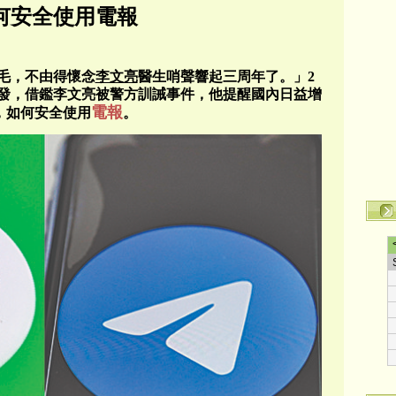
何安全使用電報
毛，不由得懷念
李文亮
醫生哨聲響起三周年了。」2
發，借鑑李文亮被警方訓誡事件，他提醒國內日益增
電報
戶，如何安全使用
。