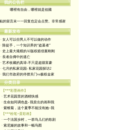
我的公告栏
哪裡有自由，哪裡就是祖國
帖的留言未一一回复也定会点赞。非常感谢
yimengling53@yahoo.com
最新发布
· 女人可以但男人不可以做的动作
有意收藏者请私信我，感谢一贯支持
· 陈徒手，一个知识界的“盗墓者”
· 史上最大规模的AI版权赔偿案刚刚
政治转载不一定代表本人意见
· 長者自傳中的逃亡
· 艺术收藏的真谛-不只是超级富豪
艺术博客：https://yimengl.blog
· 七月的私家花园- 私家花园探访2
· 我们市政府的停摆关门vs极权金家
目录中标注星号的为本人艺术原创
分类目录
【***彩墨画作】
· 艺术花园里的酒精快感
· 生命如同调色盘- 我卖出的画和我
· 紫锥菊，这个夏季不能没有她~我
【***粉笔+蛋彩画】
· 一个法国乡村，一群鸟儿们的歌剧
· 索尼娅的故事和一幅鸟图