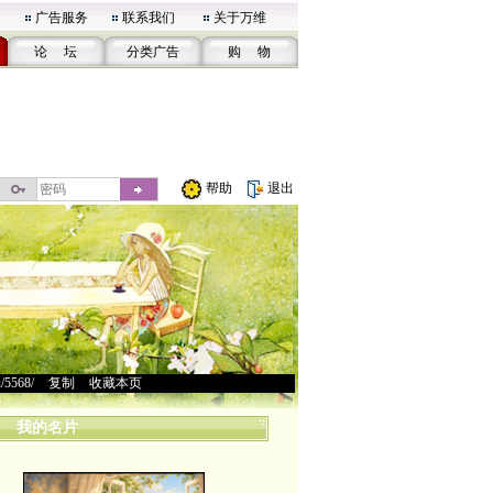
广告服务
联系我们
关于万维
论 坛
分类广告
购 物
帮助
退出
u/5568/
>
复制
>
收藏本页
我的名片