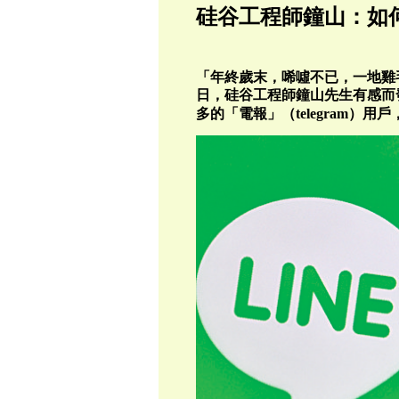
硅谷工程師鐘山：
如
「年終歲末，唏噓不已，一地雞
日，硅谷工程師鐘山先生有感而
多的「電報」（telegram）用