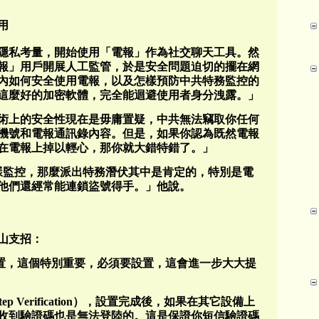
用
隱私考量，開始使用「電報」作為社交聊天工具。然
報」用戶開展人工監管，於是安全問題迫切的擺在網
內如何安全使用電報，以及怎樣預防中共特務監控的
這麼好的加密軟體，完全能迴避使用者身分洩露。」
術上的安全性現在是毋庸置疑，中共無法竊取你任何
手機號和電報通訊錄內容。但是，如果你認為既然電報
在電報上掉以輕心，那你就大錯特錯了。」
樣監控，那麼派出特務潛伏其中是肯定的，特別是電
他們還經常能連鎖盜號得手。」他說。
山支招：
設置，這個特別重要，必須要設置，這會進一步大大提
ep Verification），設置完成後，如果在其它設備上
收到驗證碼也是無法登陸的。這是保證你短信驗證碼