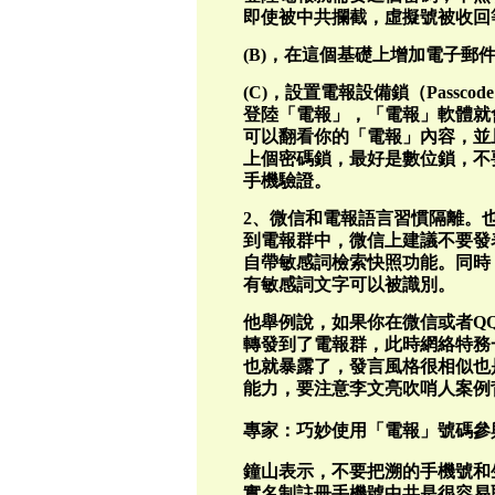
即使被中共攔截，虛擬號被收回
(B)，在這個基礎上增加電子
(C)，設置電報設備鎖（Passcod
登陸「電報」，「電報」軟體就
可以翻看你的「電報」內容，並
上個密碼鎖，最好是數位鎖，不
手機驗證。
2、微信和電報語言習慣隔離。
到電報群中，微信上建議不要發
自帶敏感詞檢索快照功能。同時
有敏感詞文字可以被識別。
他舉例說，如果你在微信或者Q
轉發到了電報群，此時網絡特務
也就暴露了，發言風格很相似也
能力，要注意李文亮吹哨人案例
專家：巧妙使用「電報」號碼參
鐘山表示，不要把溯的手機號和
實名制註冊手機號中共是很容易