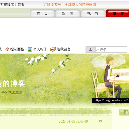
设万维读者为首页
万维读者网 -- 全球华人的精神家园
首 页
新 闻
视 频
博 客
志
控制面板
个人相册
给我留言
萌的博客
仙子的艺术花园
https://blog.creaders.net/
2023-01-05 08:43:00