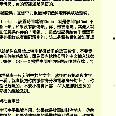
等情況，你的資訊還是保密的。
郵件驗證碼，這樣中共很難同時破解電郵截取驗證碼。
e Lock），設置時間建議15min，就是你間隔15min不
會上鎖，如果沒有設備鎖，你手機被搶走，其他人就
且任意操作你的「電報」。當然也記得給你手機螢幕
要是指紋或者面部識別的，防止身體被脅迫被迫完成
也就是你在微信上特別是微信群的語言習慣，不要發
表任何敏感言論，因為國內軟體公司的中文輸入法都
，微信、QQ 一直掃描中間剪切板的記憶體存檔，含
Q群發表一段妄議中共的文字，然後同時把這段文字
一看，就直接把你的微信身分和電報身分對上了，你
是很危險的。不要小看貴州雲、AI大數據對溯源的
背後的經驗教訓。
與社會事務
生活中手機號合用。如果你是被重點關注的人，你的
取得的，如果特務把你的手機號輸到通訊錄，你在溯