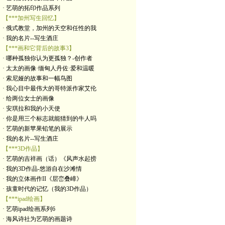
· 艺萌的拓印作品系列
【***加州写生回忆】
· 俄式教堂，加州的天空和任性的我
· 我的名片--写生酒庄
【***画和它背后的故事3】
· 哪种孤独你认为更孤独？-创作者
· 太太的画像·缅甸人丹佐·爱和温暖
· 索尼娅的故事和一幅鸟图
· 我心目中最伟大的哥特派作家艾伦
· 给两位女士的画像
· 安琪拉和我的小天使
· 你是用三个标志就能猜到的牛人吗
· 艺萌的新苹果铅笔的展示
· 我的名片--写生酒庄
【***3D作品】
· 艺萌的吉祥画（话）《风声水起捞
· 我的3D作品-悠游自在沙滩情
· 我的立体画作II《层峦叠嶂》
· 孩童时代的记忆（我的3D作品）
【***ipad绘画】
· 艺萌ipad绘画系列6
· 海风诗社为艺萌的画题诗