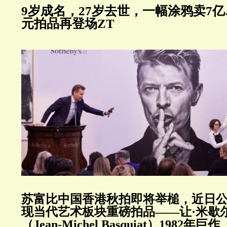
9岁成名，27岁去世，一幅涂鸦卖7
元拍品再登场ZT
苏富比中国香港秋拍即将举槌，近日公布
现当代艺术板块重磅拍品——让·米歇
（Jean-Michel Basquiat）1982