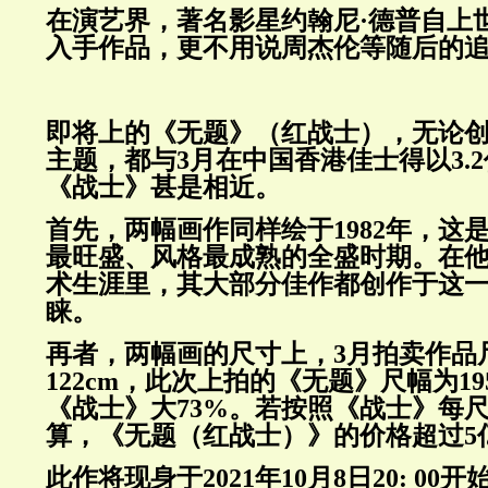
在演艺界，著名影星约翰尼·德普自上世
入手作品，更不用说周杰伦等随后的
即将上的《无题》（红战士），无论
主题，都与3月在中国香港佳士得以3.
《战士》甚是相近。
首先，两幅画作同样绘于1982年，这
最旺盛、风格最成熟的全盛时期。在
术生涯里，其大部分佳作都创作于这
睐。
再者，两幅画的尺寸上，3月拍卖作品尺幅
122cm，此次上拍的《无题》尺幅为195.6
《战士》大73%。若按照《战士》每
算，《无题（红战士）》的价格超过5
此作将现身于2021年10月8日20: 0