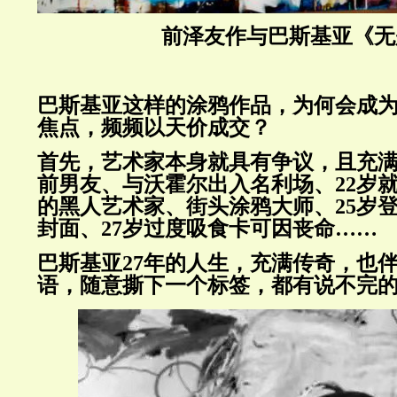
前泽友作与巴斯基亚《无
巴斯基亚这样的涂鸦作品，为何会成
焦点，频频以天价成交？
首先，艺术家本身就具有争议，且充
前男友、与沃霍尔出入名利场、22岁
的黑人艺术家、街头涂鸦大师、25岁
封面、27岁过度吸食卡可因丧命……
巴斯基亚27年的人生，充满传奇，也
语，随意撕下一个标签，都有说不完