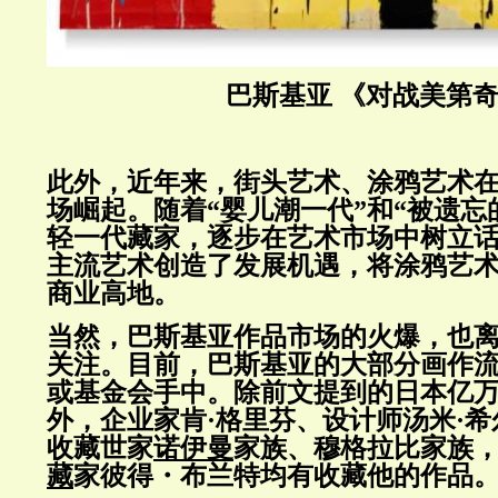
巴斯基亚 《对战美第
此外，近年来，街头艺术、涂鸦艺术
场崛起。随着“婴儿潮一代”和“被遗忘
轻一代藏家，逐步在艺术市场中树立
主流艺术创造了发展机遇，将涂鸦艺
商业高地。
当然，巴斯基亚作品市场的火爆，也
关注。目前，巴斯基亚的大部分画作
或基金会手中。除前文提到的日本亿
外，企业家肯·格里芬、设计师汤米·
收藏世家
诺伊曼
家族、穆格拉比家族
藏
家彼得・布兰特均有收藏他的作品