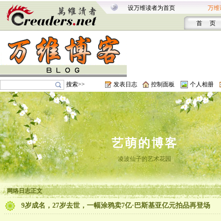
设万维读者为首页
万维
首 页
搜索>>
发表日志
控制面板
个人相册
艺萌的博客
凌波仙子的艺术花园
网络日志正文
9岁成名，27岁去世，一幅涂鸦卖7亿·巴斯基亚亿元拍品再登场