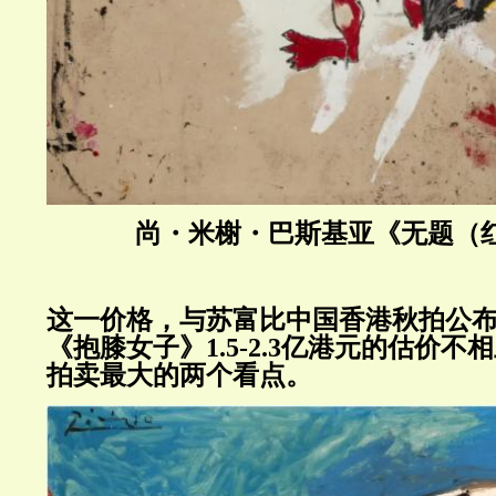
尚・米榭・巴斯基亚《无题（
这一价格，与苏富比中国香港秋拍公
《抱膝女子》1.5-2.3亿港元的估价
拍卖最大的两个看点。