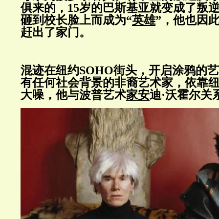
俱来的，15岁的巴斯基亚就变成了叛
砸到校长脸上而成为“
英雄
”，他也因
赶出了家门。
混迹在纽约SOHO街头，开启涂鸦的
有任何社会背景的非裔艺术家，依靠
大噪，他与波普艺术
家安
迪·沃霍尔关