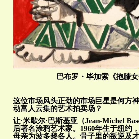
巴布罗・毕加索《抱膝女
这位市场风头正劲的市场巨星是何方
动富人云集的艺术拍卖场？
让·米歇尔·巴斯基亚（Jean-Michel Ba
后著名涂鸦艺术家。1960年生于纽约
母亲为波多黎各人。骨子里的叛逆及