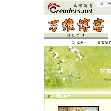
搜索>>
发表日
艺
凌波
我的名片