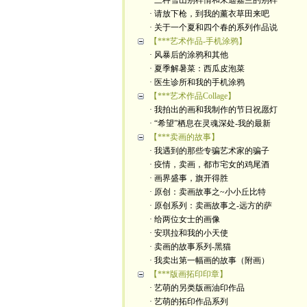
· 三种雪山别样情和朱迪嘉兰的别样
· 请放下枪，到我的薰衣草田来吧
· 关于一个夏和四个春的系列作品说
【***艺术作品-手机涂鸦】
· 风暴后的涂鸦和其他
· 夏季解暑菜：西瓜皮泡菜
· 医生诊所和我的手机涂鸦
【***艺术作品Collage】
· 我拍出的画和我制作的节日祝愿灯
· “希望”栖息在灵魂深处-我的最新
【***卖画的故事】
· 我遇到的那些专骗艺术家的骗子
· 疫情，卖画，都市宅女的鸡尾酒
· 画界盛事，旗开得胜
· 原创：卖画故事之~小小丘比特
· 原创系列：卖画故事之-远方的萨
· 给两位女士的画像
· 安琪拉和我的小天使
· 卖画的故事系列-黑猫
· 我卖出第一幅画的故事（附画）
【***版画拓印印章】
· 艺萌的另类版画油印作品
· 艺萌的拓印作品系列