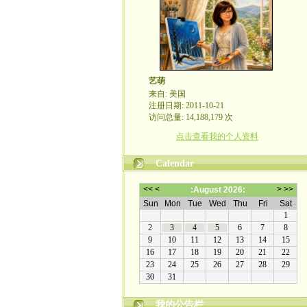
艺萌
来自: 美国
注册日期: 2011-10-21
访问总量: 14,188,179 次
点击查看我的个人资料
Calendar
我的公告栏