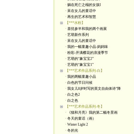
· 躺在死亡之榻的女孩I
· 呆在女儿的童话中
· 再生的艺术和智慧
【***水粉】
· 喜忧参半和我的两个画展
· 艺萌新作系列
· 呆在女儿的童话中
· 我的一幅童趣小品-妈妈味
· 粉彩-开满樱花的浪漫季节
· 艺萌的“象宝宝2”
· 艺萌的“象宝宝1”
【***艺术作品系列-白】
· 我的两幅童趣小品
· 白色的节日问候
· 我女儿8岁时写的英文自由体诗“降
· 白之色2
· 白之色
【***艺术作品系列-冬】
· 《猫和月亮》我的第二幅冬景画
· 冬天的童话（画）
· Winter Light 2
· 冬的光