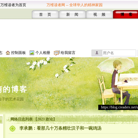
设万维读者为首页
万维读者网 -- 全球华人的精神家园
首 页
新 闻
视 频
博 客
志
控制面板
个人相册
给我留言
萌的博客
仙子的艺术花园
https://blog.creaders.net/
网络日志列表 【2023 政论】
李承鹏：看那几十万条精壮汉子和一碗鸡汤