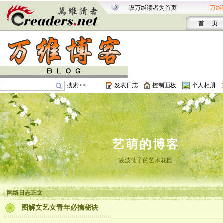
设万维读者为首页
万维
首 页
搜索>>
发表日志
控制面板
个人相册
艺萌的博客
凌波仙子的艺术花园
网络日志正文
图解文艺女青年必擒秘诀