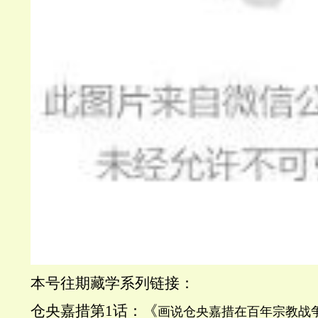
本号往期藏学系列链接：
仓央嘉措第1话：《
画说仓央嘉措在百年宗教战