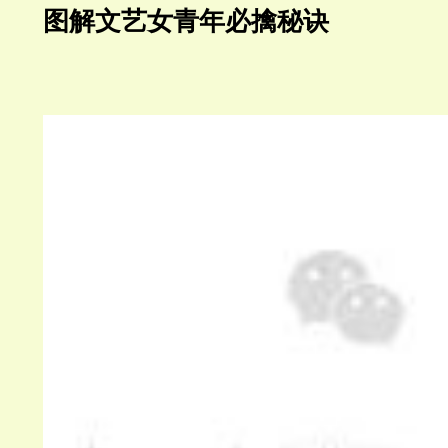
图解文艺女青年必擒秘诀
金