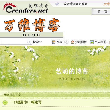
设万维读者为首页
万维
首 页
搜索>>
发表日志
控制面板
个人相册
艺萌的博客
凌波仙子的艺术花园
网络日志正文
一张摄影和一幅速写