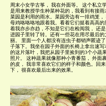
周末小女学古筝， 我在外面等。 这个私立
是用来教授学生种菜种花的，我看到有接雨
菜园是利用的雨水。菜园旁边有一排鸡笼， 
母鸡咯咯咯地跟着我。看着它们挺着高高的
着我亦步亦趋，不知是它们在检阅我， 还
进园子里转了转。还有一些花在用尽最后的
丽。 里面一个人都没有连虫子都销声匿迹
子落下。我坐在园子外面的长椅上拿出速写
的这片落叶，我把从园子里捡到的3个小蔬果
照片。 这种蔬果就像那种小青番茄， 外面
的皮， 我非常喜欢它们的样子和颜色。回
下， 很喜欢最后出来的效果。