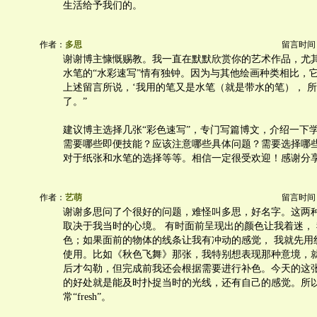
生活给予我们的。
作者：
多思
留言时间：20
谢谢博主慷慨赐教。我一直在默默欣赏你的艺术作品，尤
水笔的“水彩速写”情有独钟。因为与其他绘画种类相比，
上述留言所说，‘我用的笔又是水笔（就是带水的笔）， 
了。”
建议博主选择几张“彩色速写”，专门写篇博文，介绍一下
需要哪些即便技能？应该注意哪些具体问题？需要选择哪
对于纸张和水笔的选择等等。相信一定很受欢迎！感谢分
作者：
艺萌
留言时间：20
谢谢多思问了个很好的问题，难怪叫多思，好名字。这两
取决于我当时的心境。 有时面前呈现出的颜色让我着迷，
色；如果面前的物体的线条让我有冲动的感觉， 我就先用
使用。比如《秋色飞舞》那张，我特别想表现那种意境，
后才勾勒，但完成前我还会根据需要进行补色。今天的这
的好处就是能及时扑捉当时的光线，还有自己的感觉。所
常“fresh”。