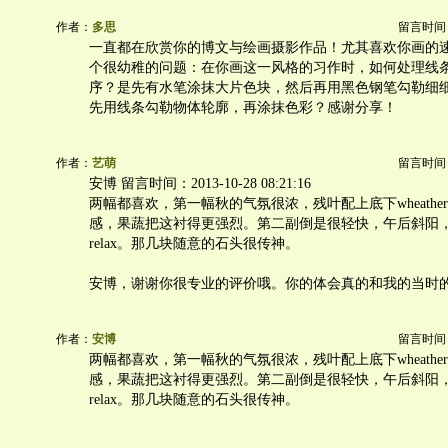
作者：
多思
留言时间：20
一直都在欣赏你的博文与绘画摄影作品！尤其喜欢你画的
个很幼稚的问题：在你画这一风格的习作时，如何处理线
序？是先有水笔涂抹大片色块，然后再用黑色钢笔勾勒细
先用线条勾勒物体轮廓，再涂抹色彩？感谢分享！
作者：
艺萌
留言时间：20
安博 留言时间：2013-10-28 08:21:16
两幅都喜欢，第一幅秋的气氛很浓，残叶配上底下wheathe
感，果蔬把这衬得更强烈。第二副倒是很轻快，午后斜阳
relax。那几块随意的石头很传神。
安博，谢谢你很专业的评价哦。你的体会真的和我的当时
作者：
安博
留言时间：20
两幅都喜欢，第一幅秋的气氛很浓，残叶配上底下wheathe
感，果蔬把这衬得更强烈。第二副倒是很轻快，午后斜阳
relax。那几块随意的石头很传神。