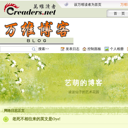
设万维读者为首页
万维
首 页
搜索>>
发表日志
控制面板
个人相册
艺萌的博客
凌波仙子的艺术花园
网络日志正文
老死不相往来的英文是Oye!