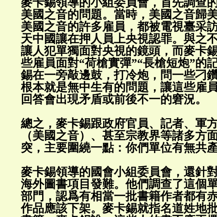
麥卡錫領導的小組委員會，首先調查
美國之音的問題。當時，美國之音歸
美國之音的許多雇員，都被電視臺采
天中國讓在押人員上央視認罪。與之
讓人犯單獨面對央視的鏡頭，而麥卡
些雇員面對“荷槍實彈”“長槍短炮”的
錫在一旁敲邊鼓，打冷炮，問一些刁
根本就是無中生有的問題，讓這些雇
回答會出現矛盾或前後不一的窘況。
總之，麥卡錫跟政府官員、記者、軍
（美國之音）、甚至宗教界等諸多方
突，主要圍繞一點：你們單位有無共
麥卡錫領導的國會小組委員會，還針
海外圖書項目發難。他們調查了這個
部門，認爲有相當一批書籍作者都有
作品應該下架。麥卡錫就指名道姓地