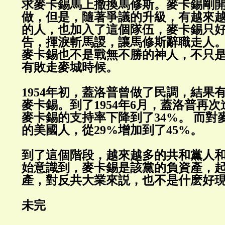
求麥卡錫馬上撤換馬修斯。麥卡錫剛
做，但是，隨著爭議的升級，有越來
的人，也加入了這個隊伍，麥卡錫只
告，揮淚斬馬謖，讓馬修斯辭職走人
麥卡錫也不是戰無不勝的神人，不只
有敗走麥城時候。
1954年初，蓋洛普曾做了民調，結果
麥卡錫。到了1954年6月，蓋洛普再
麥卡錫的支持率下降到了34%。 而對
的美國人，從29%增加到了45%。
到了這個階段，越來越多的共和黨人
始意識到，麥卡錫是該黨的負資產，
產，對反共大業來説，也不是什麽好
未完