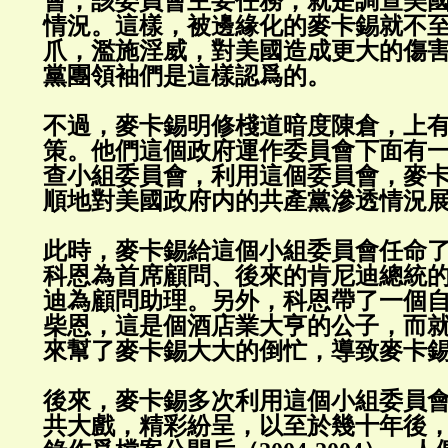
會，該委員會主要任務，就是調查美
情況。這樣，被邊緣化的麥卡錫就不
爪，濫施淫威，對美國造成更大的傷
黨團領袖們是這樣認爲的。
不過，麥卡錫明修棧道暗度陳倉，上
策。他們這個政府運作委員會下面有
查小組委員會，利用這個委員會，麥
順地對美國政府内的共產黨滲透情況
此時，麥卡錫給這個小組委員會任命
科恩為首席顧問、後來的肯尼迪總統
迪為顧問助理。另外，科恩帶了一個
柴恩，這是個酒店業大亨的公子，而
來幫了麥卡錫大大的倒忙，導致麥卡
後來，麥卡錫多次利用這個小組委員
共大戲，精彩紛呈，以至於幾十年後