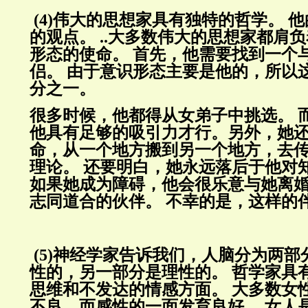
(4)
伟大的思想家具有独特的哲学。
他
的观点。
..
大多数伟大的思想家都肩负
形态的使命。
首先，他需要找到一个
侣。
由于意识形态主要是他的，所以
分之一。
很多时候，他都得从女弟子中挑选。
他具有足够的吸引力才行。另外，她
命，从一个地方搬到另一个地方，去
理论。
还要
明白，她永远落后于他对
如果她成为障碍，他会很乐意与她离
志同道合的伙伴。
不幸的是，这样的
(5)
神经学家告诉我们，人脑分为两部
性的，另一部分是理性的。
哲学家具
思维和不发达的情感方面。
大多数女
不良，而感性的一面发育良好。
女人