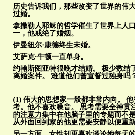
历史告诉我们，那些改变了世界的伟
过婚。
拿撒勒人耶稣的哲学催生了世界上人
一，他戒绝了婚姻。
伊曼纽尔·康德终生未婚。
艾萨克·牛顿一直单身。
约翰斯图亚特很晚才结婚。
极少数结
离婚案件。
难道他们曾宣誓过独身吗
(1)
伟大的思想家一般都非常内向。
他
考。他不喜欢噪音。
思考需要全神贯
的注意力集中在他脑子里的专题而不
从外面回到家的他更需要安静以便重
另一方面，女性却更喜欢谈论她每天