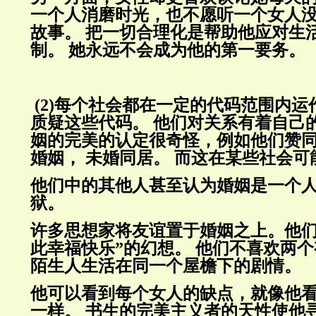
一个人消磨时光，也不愿听一个女人
故事。
把一切合理化是帮助他应对生
制。
她永远不会成为他的第一要务。
(2)
每个社会都在一定的代码范围内运
质疑这些代码。
他们对关系有着自己
姻的完美的认定很奇怪，例如他们赞
婚姻，
未婚同居。
而这在某些社会可
他们中的其他人甚至认为婚姻是一个
狱。
许多思想家将友谊置于婚姻之上。他们
此幸福快乐”的幻想。
他们不喜欢两个
陌生人生活在同一个屋檐下的剧情。
他可以看到每个女人的缺点，就像他
一样。
书生的完美主义者的天性使他