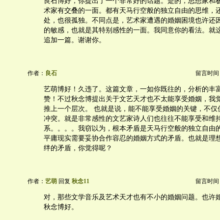
良石博好，你提出了一个非常好的话题。是的，思想家和
术家有交叠的一面。都有天马行空般的独立自由的思维，
处，也很孤独。不同点是，艺术家遭遇的婚姻困境也许还
的敏感，也就是其特别感性的一面。我同意你的看法。就
追加一篇。谢谢你。
作者：
良石
留言时间：20
艺萌博好！久违了。这篇文章，一如你既往的，分析的丰
赞！不过秋念博提出关于文艺天才也不太能享受婚姻，我
推上一个层次。 也就是说，能不能享受婚姻的关键，不仅
冲突。就是非常感性的文艺家诗人们也往往不能享受和维
系。。。。我窃以为，根本矛盾是天马行空般的独立自由
平庸现实需要妥协合作容忍的婚姻方式的矛盾。也就是理
绊的矛盾，你觉得呢？
作者：
艺萌
回复
秋念11
留言时间：20
对，那些文学音乐及艺术天才也有不小的婚姻问题。也许
秋念博好。