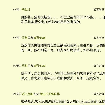
作者：
秋念11
留言时间：20
贝多芬，柴可夫斯基。。。不过巴赫却有20个小孩。。。
君子其实是没能力处理鸡鸡吊吊的事务的
作者：
艺萌
回复
胡子说道
留言时间：20
当然作为男性如果想让自己的婚姻健康，也要具备一定的
的一面。做不到这一点，双方互彼此折磨，倒不如单身。
作者：
艺萌
回复
胡子说道
留言时间：20
胡子博，这点我同意。心理学上偏理性的男性有不少也比
时光，作为妻子也应予以理解和爱护，给予一定的空间。
作者：
胡子说道
回复
雪山下的绛珠草
留言时间：20
都是凡人:男人思想,思绪出画面;女人思想,yyian出画面.