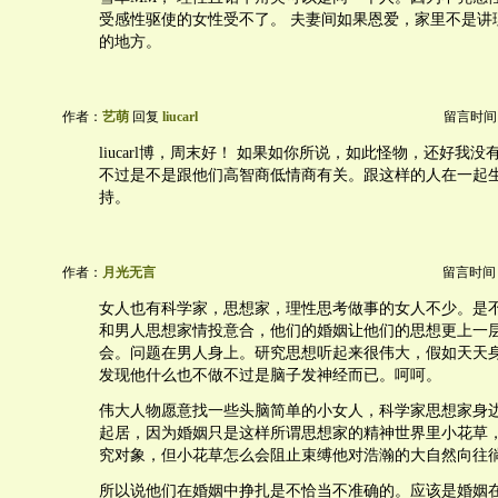
受感性驱使的女性受不了。 夫妻间如果恩爱，家里不是讲
的地方。
作者：
艺萌
回复
liucarl
留言时间：20
liucarl博，周末好！ 如果如你所说，如此怪物，还好我
不过是不是跟他们高智商低情商有关。跟这样的人在一起
持。
作者：
月光无言
留言时间：20
女人也有科学家，思想家，理性思考做事的女人不少。是
和男人思想家情投意合，他们的婚姻让他们的思想更上一
会。问题在男人身上。研究思想听起来很伟大，假如天天
发现他什么也不做不过是脑子发神经而已。呵呵。
伟大人物愿意找一些头脑简单的小女人，科学家思想家身
起居，因为婚姻只是这样所谓思想家的精神世界里小花草
究对象，但小花草怎么会阻止束缚他对浩瀚的大自然向往
所以说他们在婚姻中挣扎是不恰当不准确的。应该是婚姻