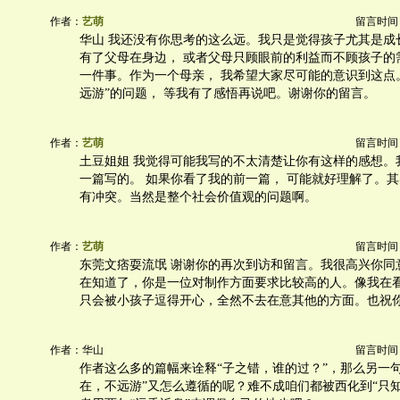
作者：
艺萌
留言时间：20
华山 我还没有你思考的这么远。我只是觉得孩子尤其是成
有了父母在身边， 或者父母只顾眼前的利益而不顾孩子的
一件事。作为一个母亲， 我希望大家尽可能的意识到这点
远游”的问题， 等我有了感悟再说吧。谢谢你的留言。
作者：
艺萌
留言时间：20
土豆姐姐 我觉得可能我写的不太清楚让你有这样的感想。
一篇写的。 如果你看了我的前一篇， 可能就好理解了。
有冲突。当然是整个社会价值观的问题啊。
作者：
艺萌
留言时间：20
东莞文痞耍流氓 谢谢你的再次到访和留言。我很高兴你同
在知道了，你是一位对制作方面要求比较高的人。像我在
只会被小孩子逗得开心，全然不去在意其他的方面。也祝
作者：华山
留言时间：20
作者这么多的篇幅来诠释“子之错，谁的过？”，那么另一句
在，不远游”又怎么遵循的呢？难不成咱们都被西化到“只