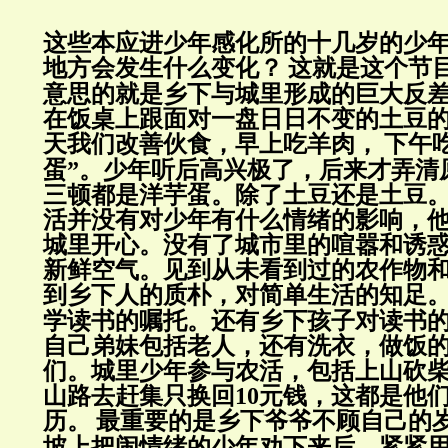
这些本应进少年感化所的十几岁的少
地方会发生什么变化？
这就是这个节
意思的就是乡下与城里形成的巨大反
在饭桌上跟面对一盘日日不变的土豆的
天我们改善伙食，早上吃羊肉，
下午
蛋”。少年听后高兴极了，后来才弄清
三顿都是洋芋蛋。除了土豆还是土豆
活并没有对少年有什么情绪的影响，
城里开心。没有了城市里的喧嚣和诱
新鲜空气。见到从未看到过的农作物
到乡下人的质朴，对简单生活的知足
学读书的嘱托。还有乡下孩子对读书
自己弟妹包括老人，还有洗衣，做饭
们。城里少年参与农活，包括上山砍
山路去赶集只换回
10
元钱，这都是他
历。
最重要的是乡下爷爷不顾自己的
坡上把闹情绪的少年劝下来后，紧紧