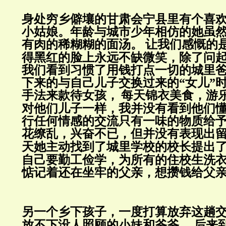
身处穷乡僻壤的甘肃会宁县里有个喜
小姑娘。年龄与城市少年相仿的她虽
有肉的稀糊糊的面汤。
让我们感慨的
得黑红的脸上永远不缺微笑，除了问
我们看到习惯了用钱打点一切的城里
下来的与自己儿子交换过来的“女儿”
手法来款待女孩，
每天锦衣美食，游
对他们儿子一样，我并没有看到他们
行任何情感的交流只有一味的物质给
花缭乱，兴奋不已，但并没有表现出
天她主动找到了城里学校的校长提出
自己要勤工俭学，为所有的住校生洗
惦记着还在坐牢的父亲，想攒钱给父
另一个乡下孩子，一度打算放弃这趟
放不下没人照顾的小妹和爷爷。
后来