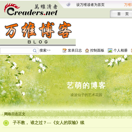
设万维读者为首页
万维
首 页
搜索>>
发表日志
控制面板
个人相册
艺萌的博客
凌波仙子的艺术花园
网络日志正文
子不教， 谁之过？---《女人的双输》续