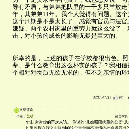
导有矛盾，与弟弟把队里的一千多只羊放走
年，
其弟弟
11
年。我个人觉得有问题。这个
这个刑期是不是太长了，
感觉有官员与法官
嫌疑。两个农村家里的重劳力就这么没了。
击，
对小孩的成长的影响无疑是巨大的。
所幸的是，
上述的孩子在学校都很出色。照
辈。是什么教育出这么朴实的孩子？我相信
个相对对物质无欲无求的，但不乏亲情的环
浏览(5472)
(0)
文章评论
作者：
艺萌
留言时间：20
华山 谢谢你的再次来访。 你说的“儿媳照顾病重的公婆”从
如果照现在我文中提到的这个重金而不重情的社会培养出