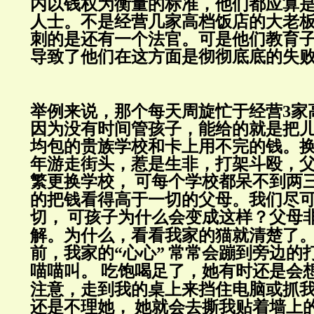
内以钱权为衡量的标准，他们都应算
人士。不是经营几家高档饭店的大老
刺的是还有一个法官。可是他们教育
导致了他们在这方面是彻彻底底的失
举例来说，那个每天周旋忙于经营
3
家
因为没有时间管孩子，能给的就是把
均包的贵族学校和卡上用不完的钱。
年游走街头，惹是生非，打架斗殴，
繁更换学校，
可每个学校都呆不到两
的把钱看得高于一切的父母。我们尽
切，
可孩子为什么会变成这样？父母
解。为什么，
看看我家的猫就清楚了
前，我家的“心心”
常常会蹦到旁边的
喵喵叫。
吃饱喝足了，
她有时还是会
注意，走到我的桌上来挡住电脑或抓
还是不理她，
她就会去撕我贴着墙上