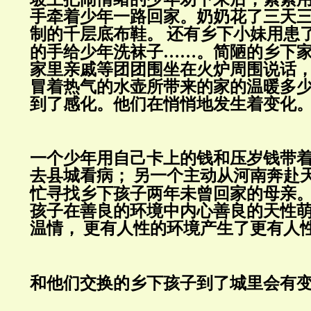
手牵着少年一路回家。
奶奶花了三天
制的千层底布鞋。
还有乡下小妹用患
的手给少年洗袜子
……
。简陋的乡下
家里亲戚等团团围坐在火炉周围说话
冒着热气的水壶所带来的家的温暖多
到了感化。他们在悄悄地发生着变化
一个少年用自己卡上的钱和压岁钱带
去县城看病；
另一个主动从河南奔赴
忙寻找乡下孩子两年未曾回家的母亲
孩子在善良的环境中内心善良的天性
温情，
更有人性的环境产生了更有人
和他们交换的乡下孩子到了城里会有