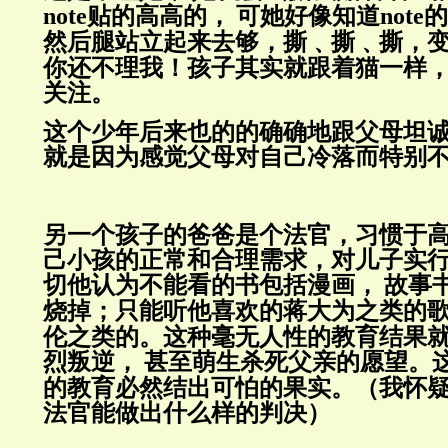
note
贴的高高的，
可她好像知道
note
的
然后腿站立起来去够，撕﹑撕﹑撕，
你还不理我！孩子其实就跟着猫一样
关注。
这个少年后来也的的确确地跟父母坦
就是因为感觉父母对自己冷落而特别
另一个孩子的爸爸是个法官，习惯于
己小孩的正常和合理需求，对儿子实
切他认为不能看的书包括漫画，
故事
烧掉；只能听他喜欢的蒋大为之类的
伦之类的。这种毫无人性的教育结果
烈叛逆，
甚至萌生杀死父亲的愿望。
的教育必然结出可怕的果实。（我怀
法官能做出什么样的判决）