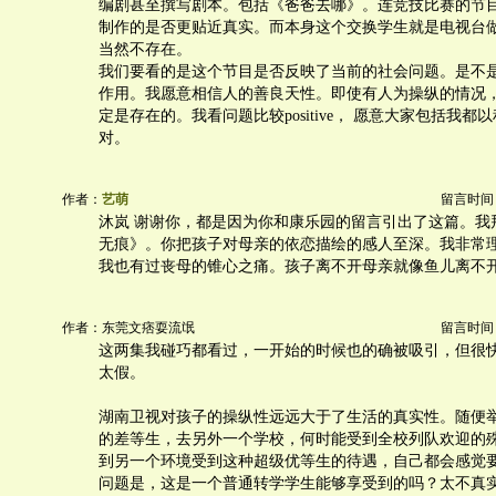
编剧甚至撰写剧本。包括《爸爸去哪》。连竞技比赛的节
制作的是否更贴近真实。而本身这个交换学生就是电视台
当然不存在。
我们要看的是这个节目是否反映了当前的社会问题。是不
作用。我愿意相信人的善良天性。即使有人为操纵的情况
定是存在的。我看问题比较positive， 愿意大家包括我都
对。
作者：
艺萌
留言时间：20
沐岚 谢谢你，都是因为你和康乐园的留言引出了这篇。我
无痕》。你把孩子对母亲的依恋描绘的感人至深。我非常
我也有过丧母的锥心之痛。孩子离不开母亲就像鱼儿离不
作者：东莞文痞耍流氓
留言时间：20
这两集我碰巧都看过，一开始的时候也的确被吸引，但很
太假。
湖南卫视对孩子的操纵性远远大于了生活的真实性。随便
的差等生，去另外一个学校，何时能受到全校列队欢迎的
到另一个环境受到这种超级优等生的待遇，自己都会感觉
问题是，这是一个普通转学学生能够享受到的吗？太不真