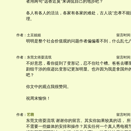
者用两句“远香近臭”来调侃自己的地步吧？
各人有各人的活法，各家有各家的难处，古人说“忠孝不能
理。
作者：土豆姐姐
留言时间：20
明明是整个社会价值观的问题作者偏偏看不到，什么乱七
作者：东莞文痞耍流氓
留言时间：20
不好意思，看你提到了变形记，忍不住吐个槽。爸爸去哪
剧组干涉的痕迹比变形记更加明显。也许因为我是拿国外
吧？
你文中的观点我很赞同。
祝周末愉快！
作者：
艺萌
留言时间：20
东莞文痞耍流氓 谢谢你的留言。其实你如果较真的话， 
不需要一些媒体的安排和操作？其实任何一个真人秀电视