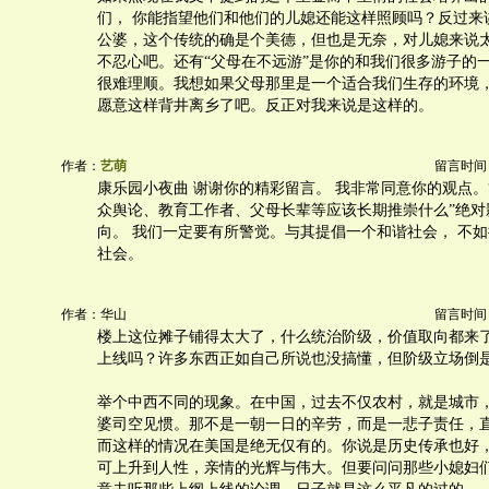
们， 你能指望他们和他们的儿媳还能这样照顾吗？反过来
公婆，这个传统的确是个美德，但也是无奈，对儿媳来说
不忍心吧。还有“父母在不远游”是你的和我们很多游子的
很难理顺。我想如果父母那里是一个适合我们生存的环境，
愿意这样背井离乡了吧。反正对我来说是这样的。
作者：
艺萌
留言时间：20
康乐园小夜曲 谢谢你的精彩留言。 我非常同意你的观点。
众舆论、教育工作者、父母长辈等应该长期推崇什么”绝对
向。 我们一定要有所警觉。与其提倡一个和谐社会， 不
社会。
作者：华山
留言时间：20
楼上这位摊子铺得太大了，什么统治阶级，价值取向都来
上线吗？许多东西正如自己所说也没搞懂，但阶级立场倒
举个中西不同的现象。在中国，过去不仅农村，就是城市
婆司空见惯。那不是一朝一日的辛劳，而是一悲子责任，
而这样的情况在美国是绝无仅有的。你说是历史传承也好
可上升到人性，亲情的光辉与伟大。但要问问那些小媳妇