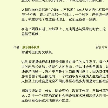
意去听那些上纲上线的论调，日子就是这么平凡的过的。
之所以向作者提出“父母在，不远游”（本人这方面也有愧
与“子不教，谁之过”虽然一个对上，一个对下，但是统一
庭，孰重孰轻？在道德伦理上，它们应该是一致的。
在这个西风东渐，金钱至上，充满诱惑与浮躁的时代，这
思路还真难。
作者：
康乐园小夜曲
留言时间：20
谢谢博主的好文续集。
说到底还是钱权名利跟亲情谁放在首位的人生态度。每个
己的想法和做法，这是个人的自由，但从社会视角来看，
还是亲情第一，就不单单是个人自由的问题了，因为群体
影响着整个社会的走向，一个把钱权名利视为人生最高追
人性至上的社会是完全不同的甚至在很多方面是对立的社
问题是统治者、传媒、民众舆论、教育工作者、父母长辈
么，对于一个和谐稳定的社会来说钱权名利和亲情人性那
应该摸着石头过河地说我不知道。