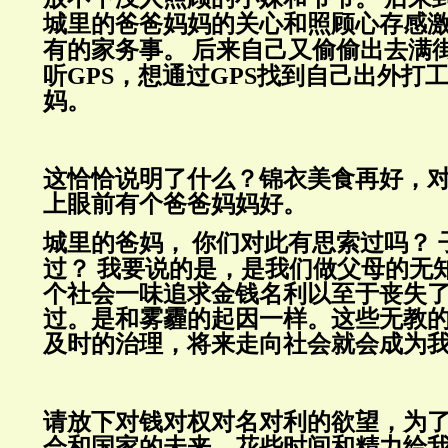
城里的爸爸妈妈的关心和照顾心存感
有的家务事。
后来自己又偷偷出去满
听
GPS
，想通过
GPS
找到自己出外打
妈。
这恰恰说明了什么？
锦衣美食再好，
上眼前有个爸爸妈妈好。
城里的爸妈，
你们对此有思索过吗？
过？ 我要说的是，是我们做父母的无
个社会一味追求金钱
名利
以至于丧失
过。是和雾霾的起因一样。这些无教
及时的治理，将来走向社会就会成为
请放下对钱对权对名对利的欲望，为
会和国家的未来，花些时间和精力给