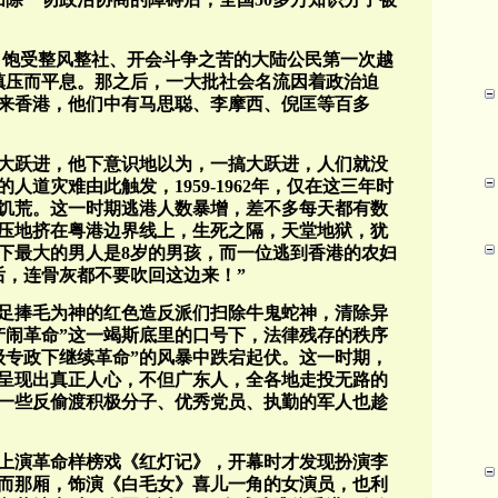
大化，饱受整风整社、开会斗争之苦的大陆公民第一次越
镇压而平息。那之后，一大批社会名流因着政治迫
渡来香港，他们中有马思聪、李摩西、倪匡等百多
大跃进，他下意识地以为，一搞大跃进，人们就没
道灾难由此触发，1959-1962年，仅在这三年时
大饥荒。这一时期逃港人数暴增，差不多每天都有数
压地挤在粤港边界线上，生死之隔，天堂地狱，犹
下最大的男人是8岁的男孩，而一位逃到香港的农妇
后，连骨灰都不要吹回这边来！”
足捧毛为神的红色造反派们扫除牛鬼蛇神，清除异
产闹革命”这一竭斯底里的口号下，法律残存的秩序
级专政下继续革命”的风暴中跌宕起伏。这一时期，
呈现出真正人心，不但广东人，全各地走投无路的
一些反偷渡积极分子、优秀党员、执勤的军人也趁
上演革命样榜戏《红灯记》，开幕时才发现扮演李
而那厢，饰演《白毛女》喜儿一角的女演员，也利