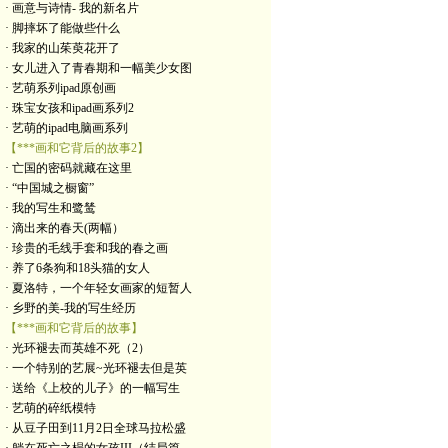
· 画意与诗情- 我的新名片
· 脚摔坏了能做些什么
· 我家的山茱萸花开了
· 女儿进入了青春期和一幅美少女图
· 艺萌系列ipad原创画
· 珠宝女孩和ipad画系列2
· 艺萌的ipad电脑画系列
【***画和它背后的故事2】
· 亡国的密码就藏在这里
· “中国城之橱窗”
· 我的写生和鹭鸶
· 滴出来的春天(两幅）
· 珍贵的毛线手套和我的春之画
· 养了6条狗和18头猫的女人
· 夏洛特，一个年轻女画家的短暂人
· 乡野的美-我的写生经历
【***画和它背后的故事】
· 光环褪去而英雄不死（2）
· 一个特别的艺展~光环褪去但是英
· 送给《上校的儿子》的一幅写生
· 艺萌的碎纸模特
· 从豆子田到11月2日全球马拉松盛