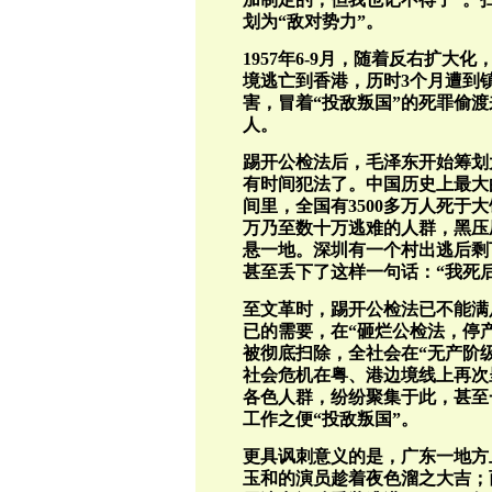
划为“敌对势力”。
1957年6-9月，随着反右扩
境逃亡到香港，历时3个月遭到
害，冒着“投敌叛国”的死罪偷
人。
踢开公检法后，毛泽东开始筹划
有时间犯法了。中国历史上最大的人
间里，全国有3500多万人死于
万乃至数十万逃难的人群，黑压
悬一地。深圳有一个村出逃后剩
甚至丢下了这样一句话：“我死
至文革时，踢开公检法已不能满
已的需要，在“砸烂公检法，停
被彻底扫除，全社会在“无产阶
社会危机在粤、港边境线上再次
各色人群，纷纷聚集于此，甚至
工作之便“投敌叛国”。
更具讽刺意义的是，广东一地方
玉和的演员趁着夜色溜之大吉；