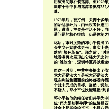
用演出间隙乔装逃港。至1978
圳市干部中参与逃港者就有557
逃。
1978年后，被打倒、关押十多
的治乱循环后，由当权者反思症
题，逃港，主要是生活不好，自
港问题的核心症结，仍是体制之
此后，审时度势的邓小平提出了著
会主义开始改弦更张，事实上也
默的“颜色革命”。那之后，“时
城香港再次展现出它强大无比的
的“维他命”，深圳特区得以迅
而这一时期，中共中央提出了依
党大还是法大？是权大还是法大
现实利益集团面前始终都没有得
个犹未完成的目标。当然，犹如
不饶人，邓小平也没能遂愿“到
邓小平被他的继任者们共举为中
位“伟大领袖和导师”的位格相
社会上那些纷纷扰扰、七拱八翘