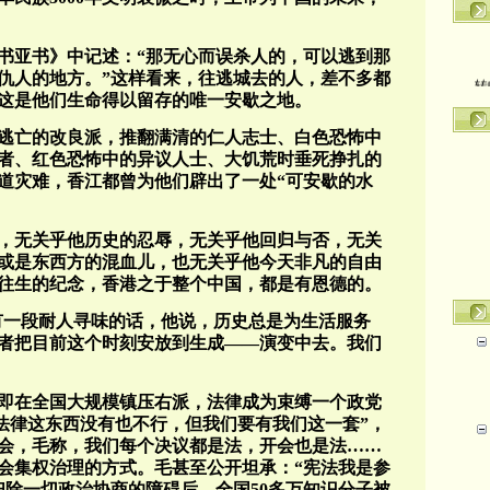
书亚书》中记述：“那无心而误杀人的，可以逃到那
转
仇人的地方。”这样看来，往逃城去的人，差不多都
这是他们生命得以留存的唯一安歇之地。
逃亡的改良派，推翻满清的仁人志士、白色恐怖中
者、红色恐怖中的异议人士、大饥荒时垂死挣扎的
道灾难，香江都曾为他们辟出了一处“可安歇的水
，无关乎他历史的忍辱，无关乎他回归与否，无关
或是东西方的混血儿，也无关乎他今天非凡的自由
往生的纪念，香港之于整个中国，都是有恩德的。
有一段耐人寻味的话，他说，历史总是为生活服务
者把目前这个时刻安放到生成——演变中去。我们
旋即在全国大规模镇压右派，法律成为束缚一个政党
“法律这东西没有也不行，但我们要有我们这一套”，
会，毛称，我们每个决议都是法，开会也是法……
会集权治理的方式。毛甚至公开坦承：“宪法我是参
扫除一切政治协商的障碍后，全国50多万知识分子被