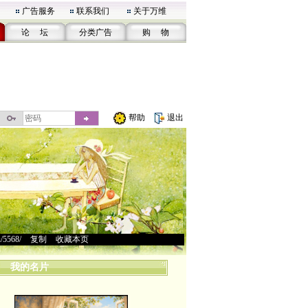
广告服务
联系我们
关于万维
论 坛
分类广告
购 物
帮助
退出
u/5568/
>
复制
>
收藏本页
我的名片