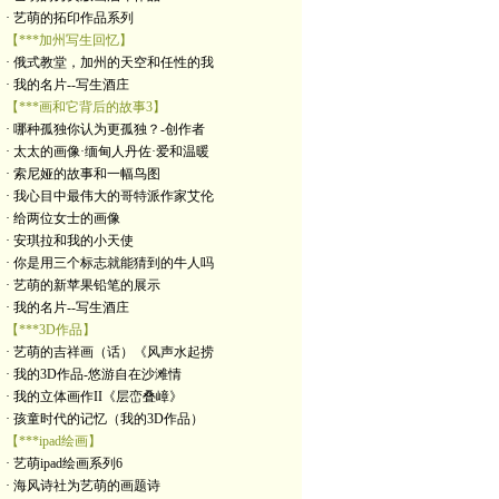
· 艺萌的拓印作品系列
【***加州写生回忆】
· 俄式教堂，加州的天空和任性的我
· 我的名片--写生酒庄
【***画和它背后的故事3】
· 哪种孤独你认为更孤独？-创作者
· 太太的画像·缅甸人丹佐·爱和温暖
· 索尼娅的故事和一幅鸟图
· 我心目中最伟大的哥特派作家艾伦
· 给两位女士的画像
· 安琪拉和我的小天使
· 你是用三个标志就能猜到的牛人吗
· 艺萌的新苹果铅笔的展示
· 我的名片--写生酒庄
【***3D作品】
· 艺萌的吉祥画（话）《风声水起捞
· 我的3D作品-悠游自在沙滩情
· 我的立体画作II《层峦叠嶂》
· 孩童时代的记忆（我的3D作品）
【***ipad绘画】
· 艺萌ipad绘画系列6
· 海风诗社为艺萌的画题诗