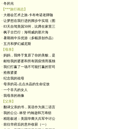
· 冬的光
【***旅行画志】
· 大都会艺术之旅-卡布奇诺老牌咖
· 让梦想在我行进的脚步中实现（图
· 83天自驾美国50州，比蹲在家里三
· 枫子古巴行：海明威的那片海
· 暑期画中乐优游（多幅原创作品）
· 五月和梦幻威尼斯
【母亲】
· 妈妈，我终于复原了你的美貌，是
· 献给我的婆婆和所有因疫情而孤独
· 我们打赢了一场不可能打赢的官司
· 抢救婆婆
· 纪念我的祖母
· 母亲的花-点点水晶的生命绽放
· 一个非凡的女人
· 我母亲的画像
【父亲】
· 翻译父亲的书，英语作为第二语言
· 我的公公- 林登·约翰逊和万寿纺
· 精彩叙述：美国华裔大兵军中讨公
· 前往华府后的意外收获（一）