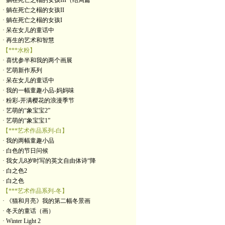
· 躺在死亡之榻的女孩III（结局篇
· 躺在死亡之榻的女孩II
· 躺在死亡之榻的女孩I
· 呆在女儿的童话中
· 再生的艺术和智慧
【***水粉】
· 喜忧参半和我的两个画展
· 艺萌新作系列
· 呆在女儿的童话中
· 我的一幅童趣小品-妈妈味
· 粉彩-开满樱花的浪漫季节
· 艺萌的“象宝宝2”
· 艺萌的“象宝宝1”
【***艺术作品系列-白】
· 我的两幅童趣小品
· 白色的节日问候
· 我女儿8岁时写的英文自由体诗“降
· 白之色2
· 白之色
【***艺术作品系列-冬】
· 《猫和月亮》我的第二幅冬景画
· 冬天的童话（画）
· Winter Light 2