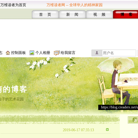
设万维读者为首页
万维读者网 -- 全球华人的精神家园
首 页
新 闻
视 频
博 客
志
控制面板
个人相册
给我留言
萌的博客
仙子的艺术花园
https://blog.creaders.net/
2019-06-17 07:35:13