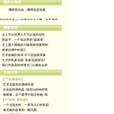
我的公告栏
哪裡有自由，哪裡就是祖國
帖的留言未一一回复也定会点赞。非常感谢
yimengling53@yahoo.com
最新发布
· 女人可以但男人不可以做的动作
有意收藏者请私信我，感谢一贯支持
· 陈徒手，一个知识界的“盗墓者”
· 史上最大规模的AI版权赔偿案刚刚
政治转载不一定代表本人意见
· 長者自傳中的逃亡
· 艺术收藏的真谛-不只是超级富豪
艺术博客：https://yimengl.blog
· 七月的私家花园- 私家花园探访2
· 我们市政府的停摆关门vs极权金家
目录中标注星号的为本人艺术原创
分类目录
【***彩墨画作】
· 艺术花园里的酒精快感
· 生命如同调色盘- 我卖出的画和我
· 紫锥菊，这个夏季不能没有她~我
【***粉笔+蛋彩画】
· 一个法国乡村，一群鸟儿们的歌剧
· 索尼娅的故事和一幅鸟图