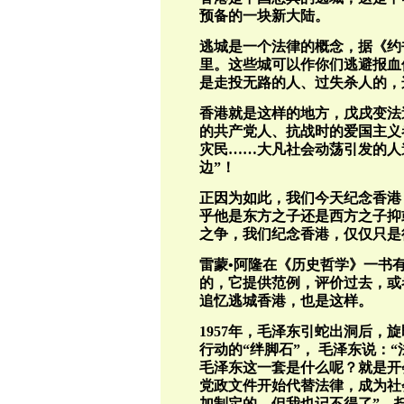
预备的一块新大陆。
逃城是一个法律的概念，据《约
里。这些城可以作你们逃避报血
是走投无路的人、过失杀人的，
香港就是这样的地方，戊戌变法
的共产党人、抗战时的爱国主义
灾民……大凡社会动荡引发的人
边”！
正因为如此，我们今天纪念香港
乎他是东方之子还是西方之子抑
之争，我们纪念香港，仅仅只是
雷蒙•阿隆在《历史哲学》一书
的，它提供范例，评价过去，或
追忆逃城香港，也是这样。
1957年，毛泽东引蛇出洞后，
行动的“绊脚石”， 毛泽东说：
毛泽东这一套是什么呢？就是开
党政文件开始代替法律，成为社
加制定的，但我也记不得了”。