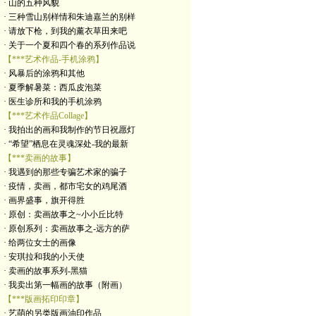
· 山的五种风貌
· 三种雪山别样情和朱迪嘉兰的别样
· 请放下枪，到我的薰衣草田来吧
· 关于一个夏和四个春的系列作品说
【***艺术作品-手机涂鸦】
· 风暴后的涂鸦和其他
· 夏季解暑菜：西瓜皮泡菜
· 医生诊所和我的手机涂鸦
【***艺术作品Collage】
· 我拍出的画和我制作的节日祝愿灯
· “希望”栖息在灵魂深处-我的最新
【***卖画的故事】
· 我遇到的那些专骗艺术家的骗子
· 疫情，卖画，都市宅女的鸡尾酒
· 画界盛事，旗开得胜
· 原创：卖画故事之~小小丘比特
· 原创系列：卖画故事之-远方的萨
· 给两位女士的画像
· 安琪拉和我的小天使
· 卖画的故事系列-黑猫
· 我卖出第一幅画的故事（附画）
【***版画拓印印章】
· 艺萌的另类版画油印作品