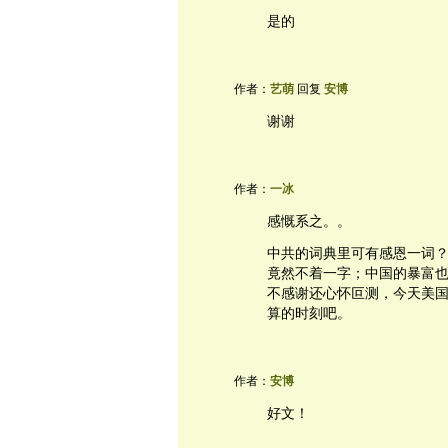
是的
作者：
艺萌
回复
安博
谢谢
作者：
一冰
感慨系之。。
中共的词典里可有感恩一词
竟然不着一字；中国的暴富
不感谢还心怀叵测，今天美
算的时刻吧。
作者：
安博
好文！