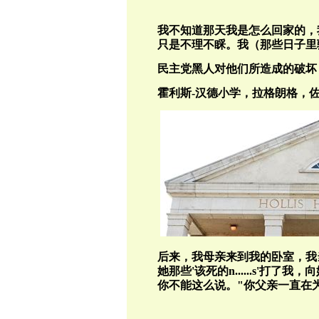
我不知道那天我是怎么回家的，
只是不理不睬。我（那些日子里
民主党黑人对他们所造成的破坏
霍利斯
-
汉德小学，拉格朗格，
后来，我母亲来到我的卧室，我
她那些
'
该死的
n......s'
打了我，向
你不能这么说。
"
你父亲一直在