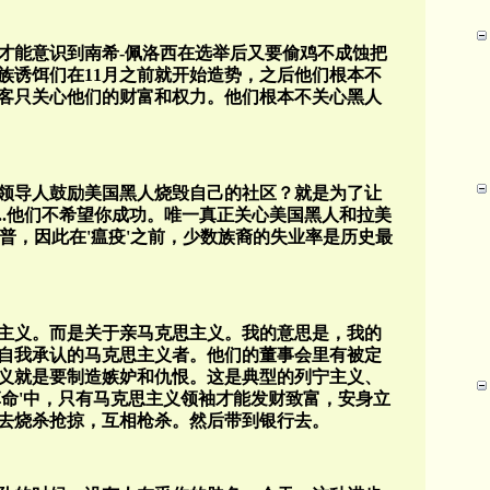
才能意识到南希
-
佩洛西在选举后又要偷鸡不成蚀把
族诱饵们在
11
月之前就开始造势，之后他们根本不
客只关心他们的财富和权力。他们根本不关心黑人
领导人鼓励美国黑人烧毁自己的社区？就是为了让
..
他们不希望你成功。唯一真正关心美国黑人和拉美
普，因此在
'
瘟疫
'
之前，少数族裔的失业率是历史最
主义。而是关于亲马克思主义。我的意思是，我的
自我承认的马克思主义者。他们的董事会里有被定
义就是要制造嫉妒和仇恨。这是典型的列宁主义、
革命
'
中，只有马克思主义领袖才能发财致富，安身立
去烧杀抢掠，互相枪杀。然后带到银行去。