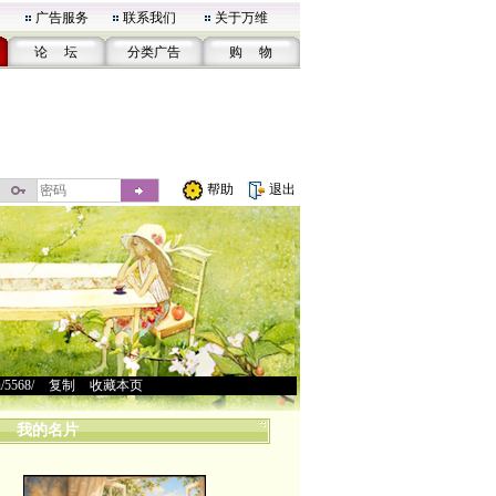
广告服务
联系我们
关于万维
论 坛
分类广告
购 物
帮助
退出
u/5568/
>
复制
>
收藏本页
我的名片