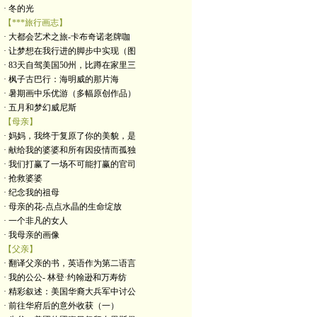
· 冬的光
【***旅行画志】
· 大都会艺术之旅-卡布奇诺老牌咖
· 让梦想在我行进的脚步中实现（图
· 83天自驾美国50州，比蹲在家里三
· 枫子古巴行：海明威的那片海
· 暑期画中乐优游（多幅原创作品）
· 五月和梦幻威尼斯
【母亲】
· 妈妈，我终于复原了你的美貌，是
· 献给我的婆婆和所有因疫情而孤独
· 我们打赢了一场不可能打赢的官司
· 抢救婆婆
· 纪念我的祖母
· 母亲的花-点点水晶的生命绽放
· 一个非凡的女人
· 我母亲的画像
【父亲】
· 翻译父亲的书，英语作为第二语言
· 我的公公- 林登·约翰逊和万寿纺
· 精彩叙述：美国华裔大兵军中讨公
· 前往华府后的意外收获（一）