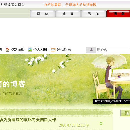
设万维读者为首页
万维读者网 -- 全球华人的精神家园
首 页
新 闻
视 频
博 客
志
控制面板
个人相册
给我留言
萌的博客
仙子的艺术花园
https://blog.creaders.net/
该为所造成的破坏向美国白人作
2020-07-23 12:55:49