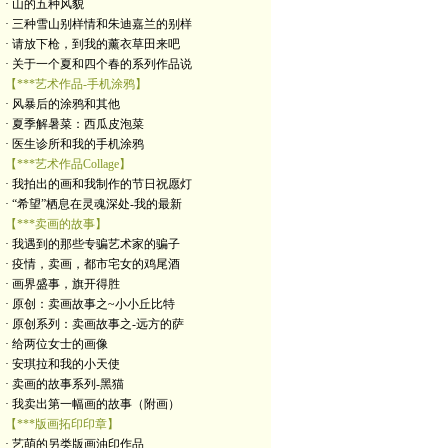
· 山的五种风貌
· 三种雪山别样情和朱迪嘉兰的别样
· 请放下枪，到我的薰衣草田来吧
· 关于一个夏和四个春的系列作品说
【***艺术作品-手机涂鸦】
· 风暴后的涂鸦和其他
· 夏季解暑菜：西瓜皮泡菜
· 医生诊所和我的手机涂鸦
【***艺术作品Collage】
· 我拍出的画和我制作的节日祝愿灯
· “希望”栖息在灵魂深处-我的最新
【***卖画的故事】
· 我遇到的那些专骗艺术家的骗子
· 疫情，卖画，都市宅女的鸡尾酒
· 画界盛事，旗开得胜
· 原创：卖画故事之~小小丘比特
· 原创系列：卖画故事之-远方的萨
· 给两位女士的画像
· 安琪拉和我的小天使
· 卖画的故事系列-黑猫
· 我卖出第一幅画的故事（附画）
【***版画拓印印章】
· 艺萌的另类版画油印作品