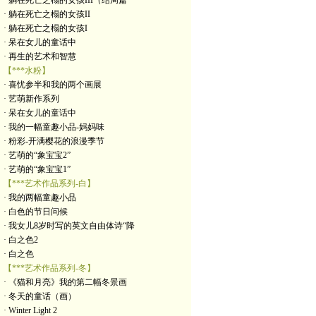
· 躺在死亡之榻的女孩III（结局篇
· 躺在死亡之榻的女孩II
· 躺在死亡之榻的女孩I
· 呆在女儿的童话中
· 再生的艺术和智慧
【***水粉】
· 喜忧参半和我的两个画展
· 艺萌新作系列
· 呆在女儿的童话中
· 我的一幅童趣小品-妈妈味
· 粉彩-开满樱花的浪漫季节
· 艺萌的“象宝宝2”
· 艺萌的“象宝宝1”
【***艺术作品系列-白】
· 我的两幅童趣小品
· 白色的节日问候
· 我女儿8岁时写的英文自由体诗“降
· 白之色2
· 白之色
【***艺术作品系列-冬】
· 《猫和月亮》我的第二幅冬景画
· 冬天的童话（画）
· Winter Light 2