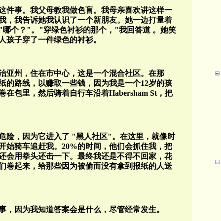
这件事。我父母教我做色盲。我母亲喜欢讲这样一
我，我告诉她我认识了一个新朋友。她一边打量着
"
哪个？
"
。
"
穿绿色衬衫的那个，
"
我回答道
。她笑
人孩子穿了一件绿色的衬衫。
治亚州
，住在市中心，这是一个混合社区。在那
纸的路线，以赚取一些钱，因为我是一个
12
岁的孩
卷在包里，然后骑着自行车沿着
Habersham St
，把
危险，因为它进入了
"
黑人社区
"
。在这里，就像时
开始骑车追赶我。
20%
的时间，他们会抓住我，把
还会用拳头还击一下。最终我还是不得不回家，花
们卷起来，给那些因为被偷而没有拿到报纸的人送
事，因为我知道答案会是什么，尽管经常发生。