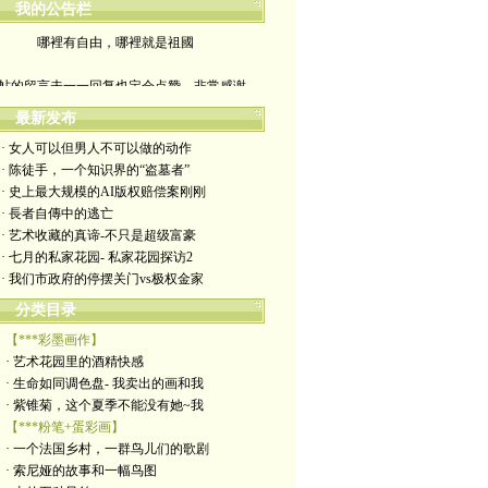
我的公告栏
哪裡有自由，哪裡就是祖國
帖的留言未一一回复也定会点赞。非常感谢
yimengling53@yahoo.com
最新发布
· 女人可以但男人不可以做的动作
有意收藏者请私信我，感谢一贯支持
· 陈徒手，一个知识界的“盗墓者”
· 史上最大规模的AI版权赔偿案刚刚
政治转载不一定代表本人意见
· 長者自傳中的逃亡
· 艺术收藏的真谛-不只是超级富豪
艺术博客：https://yimengl.blog
· 七月的私家花园- 私家花园探访2
· 我们市政府的停摆关门vs极权金家
目录中标注星号的为本人艺术原创
分类目录
【***彩墨画作】
· 艺术花园里的酒精快感
· 生命如同调色盘- 我卖出的画和我
· 紫锥菊，这个夏季不能没有她~我
【***粉笔+蛋彩画】
· 一个法国乡村，一群鸟儿们的歌剧
· 索尼娅的故事和一幅鸟图