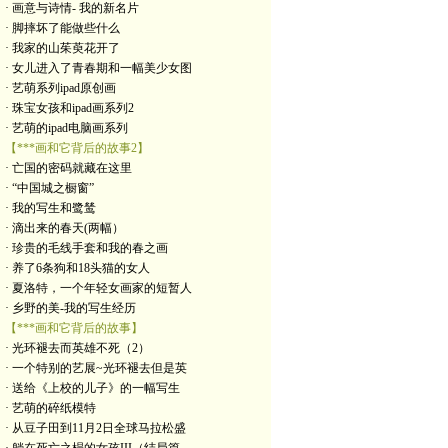
· 画意与诗情- 我的新名片
· 脚摔坏了能做些什么
· 我家的山茱萸花开了
· 女儿进入了青春期和一幅美少女图
· 艺萌系列ipad原创画
· 珠宝女孩和ipad画系列2
· 艺萌的ipad电脑画系列
【***画和它背后的故事2】
· 亡国的密码就藏在这里
· “中国城之橱窗”
· 我的写生和鹭鸶
· 滴出来的春天(两幅）
· 珍贵的毛线手套和我的春之画
· 养了6条狗和18头猫的女人
· 夏洛特，一个年轻女画家的短暂人
· 乡野的美-我的写生经历
【***画和它背后的故事】
· 光环褪去而英雄不死（2）
· 一个特别的艺展~光环褪去但是英
· 送给《上校的儿子》的一幅写生
· 艺萌的碎纸模特
· 从豆子田到11月2日全球马拉松盛