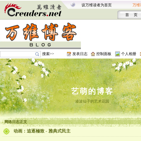
设万维读者为首页
万维
首 页
搜索>>
发表日志
控制面板
个人相册
艺萌的博客
凌波仙子的艺术花园
网络日志正文
动画：追逐極致 - 雅典式民主