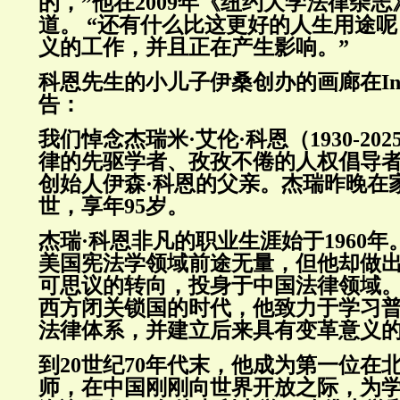
的，”他在2009年《纽约大学法律杂
道。 “还有什么比这更好的人生用途
义的工作，并且正在产生影响。”
科恩先生的小儿子伊桑创办的画廊在Inst
告：
我们悼念杰瑞米·艾伦·科恩（
1930-202
律的先驱学者、孜孜不倦的人权倡导
创始人伊森·科恩的父亲。杰瑞昨晚在
世，享年
95
岁。
杰瑞·科恩非凡的职业生涯始于
1960
年
美国宪法学领域前途无量，但他却做
可思议的转向，投身于中国法律领域
西方闭关锁国的时代，他致力于学习
法律体系，并建立后来具有变革意义
到
20
世纪
70
年代末，他成为第一位在
师，在中国刚刚向世界开放之际，为