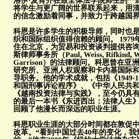
洛伊·麦肯齐在致全体法学院师生的一
将学生与更广阔的世界联系起来，用
的信念激励着同事，并致力于跨越国界
科恩是许多学生的积极导师，同时也
织和国际组织值得信赖的顾问。 1979年
住在北京，为贸易和投资谈判提供咨
斯律师事务所（Paul, Weiss, Rifkind, W
Garrison）的法律顾问。科恩曾在
研究所、亚洲人权观察和卡内基国际
导职务。他的学术成就，包括《1949-1
和国刑事诉讼程序》、《中华人民共
《越南投资法律与实践》，至今仍具
的最后一本书《东进西出：法律人生》（
回顾了他漫长而深远的职业生涯。
科恩职业生涯的大部分时间都在敦促
改革。“看到中国过去40年的变化，我