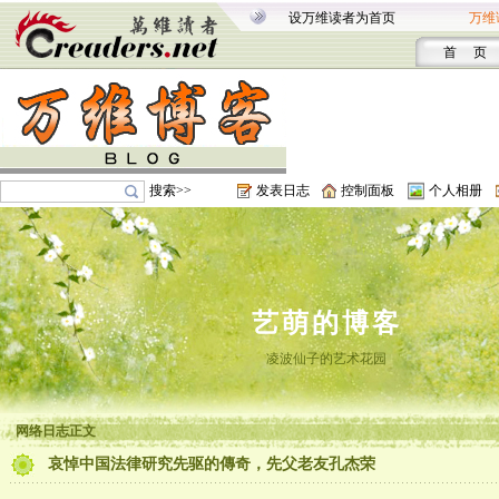
设万维读者为首页
万维
首 页
搜索>>
发表日志
控制面板
个人相册
艺萌的博客
凌波仙子的艺术花园
网络日志正文
哀悼中国法律研究先驱的傳奇，先父老友孔杰荣