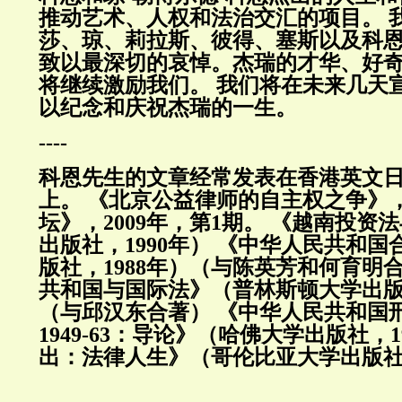
推动艺术、人权和法治交汇的项目。
莎、琼、莉拉斯、彼得、塞斯以及科
致以最深切的哀悼。杰瑞的才华、好
将继续激励我们。
我们将在未来几天
以纪念和庆祝杰瑞的一生。
----
科恩先生的文章经常发表在香港英文
上。
《北京公益律师的自主权之争》
坛》，2009年，第1期。
《越南投资法
出版社，1990年） 《中华人民共和
版社，1988年）（与陈英芳和何育明
共和国与国际法》（普林斯顿大学出版社
（与邱汉东合著） 《中华人民共和国
1949-63：导论》（哈佛大学出版社，1
出：法律人生》（哥伦比亚大学出版社，