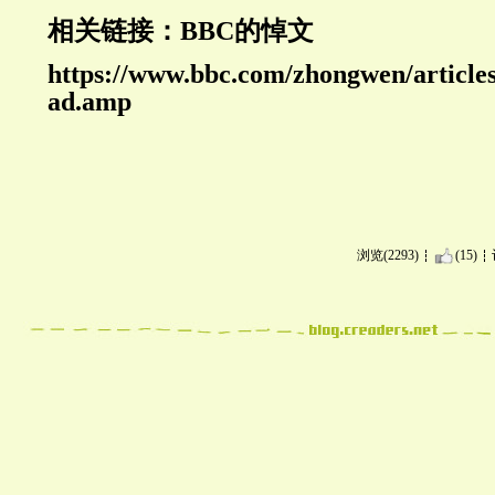
相关链接：BBC的悼文
https://www.bbc.com/zhongwen/article
ad.amp
浏览(2293)
(15)