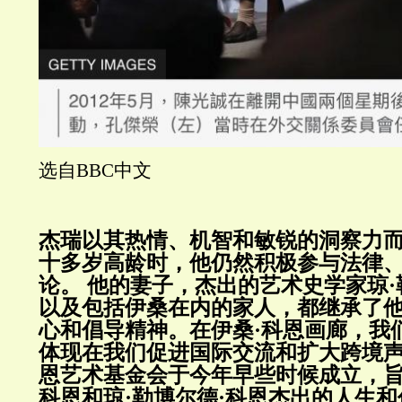
选自BBC中文
杰瑞以其热情、机智和敏锐的洞察力
十多岁高龄时，他仍然积极参与法律
论。
他的妻子，杰出的艺术史学家琼·
以及包括伊桑在内的家人，都继承了
心和倡导精神。在伊桑·科恩画廊，我
体现在我们促进国际交流和扩大跨境
恩艺术基金会于今年早些时候成立，旨
科恩和琼·勒博尔德·科恩杰出的人生