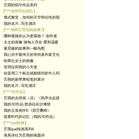
· 艺萌的拓印作品系列
【***加州写生回忆】
· 俄式教堂，加州的天空和任性的我
· 我的名片--写生酒庄
【***画和它背后的故事3】
· 哪种孤独你认为更孤独？-创作者
· 太太的画像·缅甸人丹佐·爱和温暖
· 索尼娅的故事和一幅鸟图
· 我心目中最伟大的哥特派作家艾伦
· 给两位女士的画像
· 安琪拉和我的小天使
· 你是用三个标志就能猜到的牛人吗
· 艺萌的新苹果铅笔的展示
· 我的名片--写生酒庄
【***3D作品】
· 艺萌的吉祥画（话）《风声水起捞
· 我的3D作品-悠游自在沙滩情
· 我的立体画作II《层峦叠嶂》
· 孩童时代的记忆（我的3D作品）
【***ipad绘画】
· 艺萌ipad绘画系列6
· 海风诗社为艺萌的画题诗