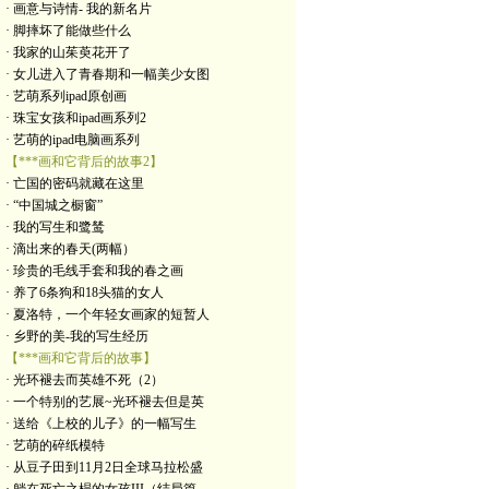
· 画意与诗情- 我的新名片
· 脚摔坏了能做些什么
· 我家的山茱萸花开了
· 女儿进入了青春期和一幅美少女图
· 艺萌系列ipad原创画
· 珠宝女孩和ipad画系列2
· 艺萌的ipad电脑画系列
【***画和它背后的故事2】
· 亡国的密码就藏在这里
· “中国城之橱窗”
· 我的写生和鹭鸶
· 滴出来的春天(两幅）
· 珍贵的毛线手套和我的春之画
· 养了6条狗和18头猫的女人
· 夏洛特，一个年轻女画家的短暂人
· 乡野的美-我的写生经历
【***画和它背后的故事】
· 光环褪去而英雄不死（2）
· 一个特别的艺展~光环褪去但是英
· 送给《上校的儿子》的一幅写生
· 艺萌的碎纸模特
· 从豆子田到11月2日全球马拉松盛