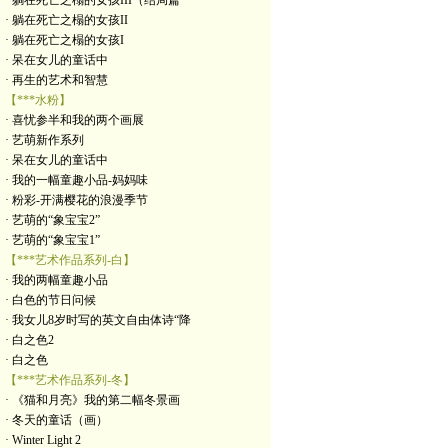
· 躺在死亡之榻的女孩III（结局篇
· 躺在死亡之榻的女孩II
· 躺在死亡之榻的女孩I
· 呆在女儿的童话中
· 再生的艺术和智慧
【***水粉】
· 喜忧参半和我的两个画展
· 艺萌新作系列
· 呆在女儿的童话中
· 我的一幅童趣小品-妈妈味
· 粉彩-开满樱花的浪漫季节
· 艺萌的“象宝宝2”
· 艺萌的“象宝宝1”
【***艺术作品系列-白】
· 我的两幅童趣小品
· 白色的节日问候
· 我女儿8岁时写的英文自由体诗“降
· 白之色2
· 白之色
【***艺术作品系列-冬】
· 《猫和月亮》我的第二幅冬景画
· 冬天的童话（画）
· Winter Light 2