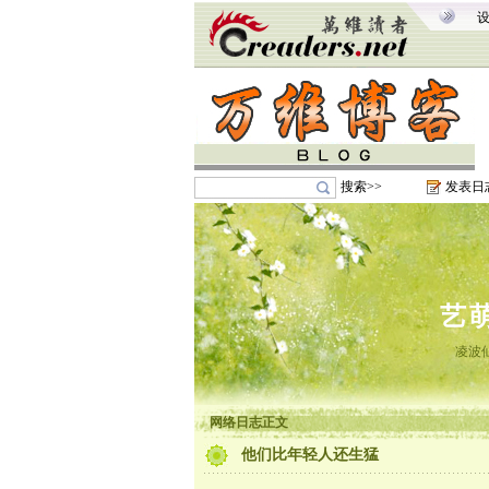
搜索>>
发表日
艺
凌波
网络日志正文
他们比年轻人还生猛