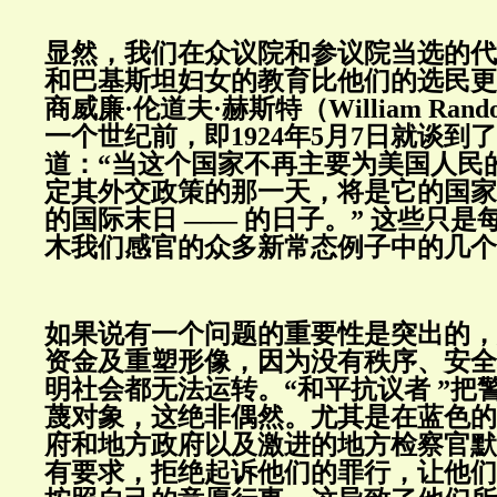
显然，我们在众议院和参议院当选的代
和巴基斯坦妇女的教育比他们的选民更
商威廉·伦道夫·赫斯特（William Randol
一个世纪前，即1924年5月7日就谈到
道：“当这个国家不再主要为美国人民
定其外交政策的那一天，将是它的国家末
的国际末日 —— 的日子。” 这些只
木我们感官的众多新常态例子中的几个
如果说有一个问题的重要性是突出的，
资金及重塑形像，因为没有秩序、安全
明社会都无法运转。“和平抗议者 ”把
蔑对象，这绝非偶然。尤其是在蓝色的
府和地方政府以及激进的地方检察官默
有要求，拒绝起诉他们的罪行，让他们