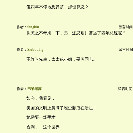
但四年不停地想弹骇，那也算忍？
作者：
fangbin
留言时间：20
你怎么不考虑一下，另一派忍耐川普当了四年总统呢？
作者：
Siubuding
留言时间：20
不許叫先生，太太或小姐，要叫同志。
作者：
巴黎老高
留言时间：20
如今，我看见，
美国的文明上爬满了蛆虫脓疮在溃烂！
她需要一场手术
否则，，这个世界