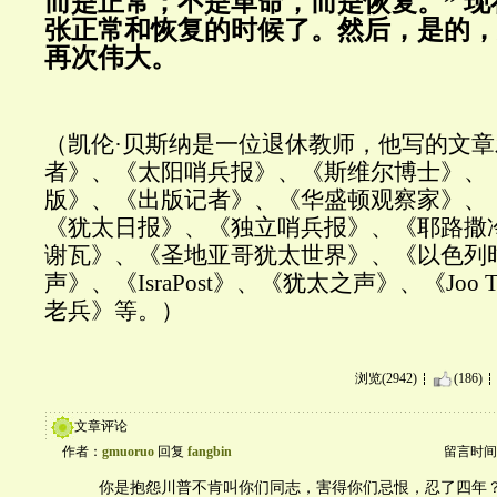
而是正常；不是革命，而是恢复。” 
张正常和恢复的时候了。然后，是的，
再次伟大。
（凯伦·贝斯纳是一位退休教师，他写的文
者》、《太阳哨兵报》、《斯维尔博士》、
版》、《出版记者》、《华盛顿观察家》、《Alg
《犹太日报》、《独立哨兵报》、《耶路撒
谢瓦》、《圣地亚哥犹太世界》、《以色列
声》、《IsraPost》、《犹太之声》、《Joo
老兵》等。）
浏览(2942)
(186)
文章评论
作者：
gmuoruo
回复
fangbin
留言时间：20
你是抱怨川普不肯叫你们同志，害得你们忌恨，忍了四年