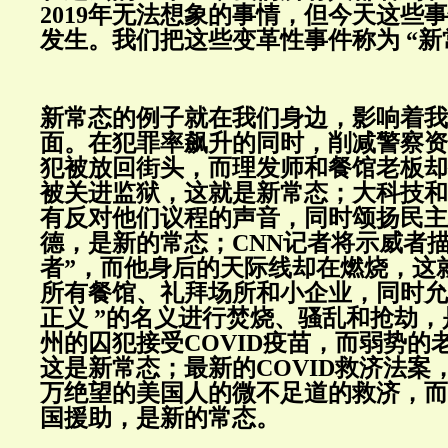
2019年无法想象的事情，但今天这些
发生。我们把这些变革性事件称为 “新
新常态的例子就在我们身边，影响着我
面。在犯罪率飙升的同时，削减警察资
犯被放回街头，而理发师和餐馆老板却
被关进监狱，这就是新常态；大科技和
有反对他们议程的声音，同时颂扬民主
德，是新的常态；CNN记者将示威者描
者”，而他身后的天际线却在燃烧，这
所有餐馆、礼拜场所和小企业，同时允
正义 ”的名义进行焚烧、骚乱和抢劫
州的囚犯接受COVID疫苗，而弱势的
这是新常态；最新的COVID救济法案
万绝望的美国人的微不足道的救济，而
国援助，是新的常态。