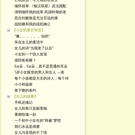
· 艺萌原创：今天我以歌祭父
· 缅怀祖辈-《银汉双星》及法国配
· 清明缅怀我的祖辈-民国时期的老
· 思念到极致是无法言说的痛
· 战犯楼和我的战犯姨公
【小女的童言智语】
· “像。。。。。。似的”
· 呆在女儿的童话中
· 女儿的诗“当我老了以后”
· 小女的一个惊人发现
· 谁陪爸爸睡？
· Ear朵，Ear朵，真不是普通的耳朵
· 5岁小女眼里的男人和女人 ---谁
· 每个小孩都是天生的诗人；每个诗
· 小小斡旋家
· 签下吻的条约
【女儿的故事】
· 手机还魂记
· 女儿和那只盲眼黑猫
· 暑期惊魂一刻
· 一个初中小女生的“终极”梦想
· 我们永远是闺蜜
· 女儿与圣塔的不了情