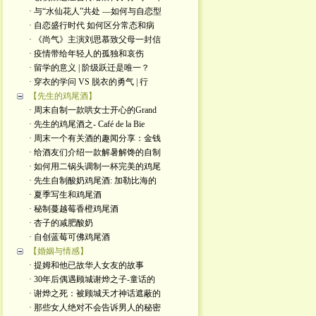
· 与“水仙花人”共处 —如何与自恋型
· 自恋盛行时代 如何区分常态和病
· 《尚气》主演刘思慕致父母一封信
· 疫情带给年轻人的孤独和哀伤
· 留学的意义 | 阶级跃迁是唯一？
· 穿衣的学问 VS 脱衣的勇气 | 行
【先生的鸡尾酒】
· 周末自制一款哄女士开心的Grand
· 先生的鸡尾酒之- Café de la Bie
· 周末一个有关酒的趣闻分享：金钱
· 给酒友们介绍一款解暑解馋的自制
· 如何用二锅头调制一杯完美的鸡尾
· 先生自制酸奶鸡尾酒: 加勒比海的
· 夏季写生和鸡尾酒
· 秘制蔓越莓香橙鸡尾酒
· 杏子的减肥酸奶
· 自创蓝莓可佛鸡尾酒
【婚姻与情感】
· 提姆和他已故华人女友的故事
· 30年后偶遇顾城谢烨之子-童话的
· 谢烨之死：被顾城天才神话遮蔽的
· 那些女人绝对不会告诉男人的秘密