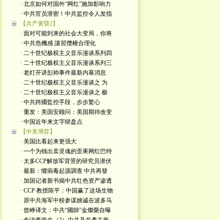
· 北京如何对国外“网红”施加影响力
· 中共官员泄密！中共监控令人发指
【共产黄昏2】
· 面对可能到来的社会大变局，你将
· 中共危機感 讓習攬權合理化
· 二十世纪极权主义音乐漫谈系列四
· 二十世纪极权主义音乐漫谈系列三
· 老灯开讲彭帅事件最新内幕消息
· 二十世纪极权主义音乐漫谈之 为
· 二十世纪极权主义音乐漫谈之 极
· 中共跨國監控手段，步步驚心
· 重发：美国安顾问：美国期待改变
· 中国近年来文字狱盘点
【中美博弈】
· 美国比看起来更强大
· 一个为钱出卖灵魂的歪果网红巴特
· 太多CCP解放军背景的研究员潜伏
· 最新：懼病毒起源調查 中共再發
· 加国记者新书揭中共红色资产渗透
· CCP 教授陈平：中国赢了这场生物
· 原中共海军中校参谋姚诚在波多马
· 曾峥译文：中共“國師”金燦榮自曝