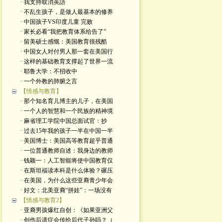
· 我支持取消英語
· 不乱生孩子，是做人最基本的修养
· 中国孩子VS印度儿童 完败
· 家长必看“我把教育体系给告了”
· 留美硕士感慨：美国教育很残酷
· 中国女人对付男人那一套在美国行
· 这样的基础教育支撑起了世界一流
· 耶鲁大学：不招收中
· 一个外教的肺腑之言
【情感与教育】
· 那个知名育儿博主的儿子，在美国
· 一个人的智慧和一个民族的精神境
· 麻省理工学院中国总面试官：抄
· 过去15年我的孩子一半在中国一半
· 美国博士：美国高等教育超乎普通
· 一位普通教师自述：我身边的教师
· 钱颖一：人工智能将使中国教育仅
· 在斯坦福读本科是什么体验？碾压
· 在美国，为什么这些亚裔青少年会
· 好文：北美亚裔“拼娃”：一场没有
【情感与教育2】
· 亚裔男孩爆红自创：《如果亚洲父
· 创伤后遗症会传给后代子孙吗？（