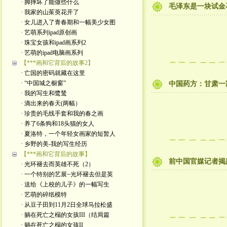
· 脚摔坏了能做些什么
毛泽东是一块试金
· 我家的山茱萸花开了
· 女儿进入了青春期和一幅美少女图
· 艺萌系列ipad原创画
· 珠宝女孩和ipad画系列2
· 艺萌的ipad电脑画系列
【***画和它背后的故事2】
· 亡国的密码就藏在这里
· “中国城之橱窗”
中国药方：甘肃一
· 我的写生和鹭鸶
· 滴出来的春天(两幅）
· 珍贵的毛线手套和我的春之画
· 养了6条狗和18头猫的女人
· 夏洛特，一个年轻女画家的短暂人
· 乡野的美-我的写生经历
【***画和它背后的故事】
前中国官媒记者揭
· 光环褪去而英雄不死（2）
· 一个特别的艺展~光环褪去但是英
· 送给《上校的儿子》的一幅写生
· 艺萌的碎纸模特
· 从豆子田到11月2日全球马拉松盛
· 躺在死亡之榻的女孩III（结局篇
· 躺在死亡之榻的女孩II