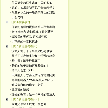
· 美国孙女越洋采访在中国的爷爷
· 妈妈，如果是我不见了你会怎样？
· 与三岁小女的一场关于死亡的对话
· 小女与蛇
【女儿的故事2】
· 你会把这样的蛋糕送给自己青春期
· 蹭疫苗热点-暑期惊魂（原创重登
· 最珍贵的奢侈品-逛Mall有感
· 小苹果的一堂抗议课
【孩子的情感与教育】
· 没大人管，十个男孩 (女孩) 住在
· 芬兰正式废除小学和中学课程教育
· 易中天：脑子给搞坏了
· 我们的孩子是如何被教傻的！
· 清华大食堂（ZT）
· 天真的人，才会无穷无尽地追问关
· 完美的机器人VS真实的人生(ZT)
· 触摸大自然的母女（附图）
· 儿童节的随感
· 理性的教育：做一个幸福的普通人
【孩子的情感与教育2】
· 亚裔父母望子成龙下的悲剧