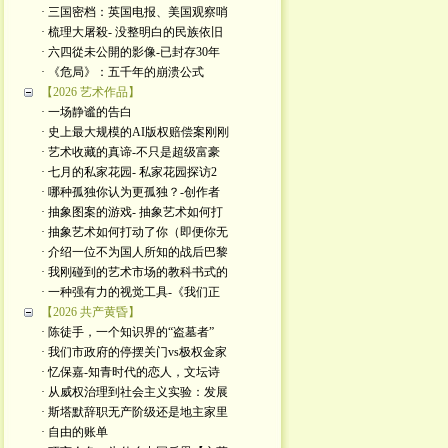
· 三国密档：英国电报、美国观察哨
· 梳理大屠殺- 没整明白的民族依旧
· 六四從未公開的影像-已封存30年
· 《危局》：五千年的崩溃公式
【2026 艺术作品】
· 一场静谧的告白
· 史上最大规模的AI版权赔偿案刚刚
· 艺术收藏的真谛-不只是超级富豪
· 七月的私家花园- 私家花园探访2
· 哪种孤独你认为更孤独？-创作者
· 抽象图案的游戏- 抽象艺术如何打
· 抽象艺术如何打动了你（即便你无
· 介绍一位不为国人所知的战后巴黎
· 我刚碰到的艺术市场的教科书式的
· 一种强有力的视觉工具-《我们正
【2026 共产黄昏】
· 陈徒手，一个知识界的“盗墓者”
· 我们市政府的停摆关门vs极权金家
· 忆保嘉-知青时代的恋人，文坛诗
· 从威权治理到社会主义实验：发展
· 斯塔默辞职无产阶级还是地主家里
· 自由的账单