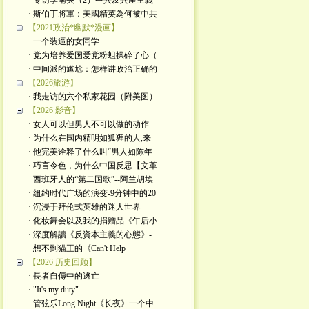
· 专访李南央（2）中共及共產主義
· 斯伯丁將軍：美國精英為何被中共
【2021政治*幽默*漫画】
· 一个装逼的女同学
· 党为培养爱国爱党粉蛆操碎了心（
· 中间派的尴尬：怎样讲政治正确的
【2026旅游】
· 我走访的六个私家花园（附美图）
【2026 影音】
· 女人可以但男人不可以做的动作
· 为什么在国内精明如狐狸的人,来
· 他完美诠释了什么叫“男人如陈年
· 巧言令色，为什么中国反思【文革
· 西班牙人的“第二国歌”--阿兰胡埃
· 纽约时代广场的演变-9分钟中的20
· 沉浸于拜伦式英雄的迷人世界
· 化妆舞会以及我的捐赠品《午后小
· 深度解讀《反資本主義的心態》-
· 想不到猫王的《Can't Help
【2026 历史回顾】
· 長者自傳中的逃亡
· "It's my duty"
· 管弦乐Long Night《长夜》一个中