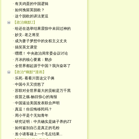
· 有关鸡蛋的中国逻辑
· 如何挽留英脱欧？
· 这个脱欧的讲法更逗
【政治幽默2】
· 给还在选举结果震惊中未回过神的
· 妙文- 老之将至
· 成为妻子梦想中的女权主义丈夫
· 搞笑英文课堂
· 嘿嘿！ 中央政治局常委会议讨论
· 月冰的核心要素：鹅步
· 全世界都起源于中国？我兴奋坏了
【政治*幽默*漫画】
· 乐死- 看看川普这父子俩
· 中国今天又愤怒了
· 苏联对全世界最大的贡献是万千黑
· 疫苗之殇-触目惊心的海报
· 中国逼迫美国发表联合声明
· 真逗！你后悔移民吗？
· 周小平是个无知青年
· 研究证明：中共确实是婊子养的ZT
· 如何鉴别自己是真正的毛粉
· 发小请客碰上一个毛左结果...