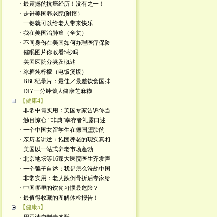
· 最震撼的抗癌经历！没有之一！
· 走进美国养老院(附图）
· 一键就可以给老人带来快乐
· 我在美国治肺癌（全文）
· 不同身份在美国如何办理医疗保险
· 催眠图片你敢看5秒吗
· 美国医院分类及概述
· 冰糖炖柠檬（电饭煲版）
· BBC纪录片：最佳／最差饮食国排
· DIY一分钟懒人健康芝麻糊
【健康4】
· 非常中肯实用：美国专家告诉你当
· 触目惊心-“非典”幸存者礼露口述
· 一个中国女留学生在德国堕胎的
· 亲历者讲述：抱团养老的现实真相
· 美国以一站式养老市场蓬勃
· 北京地坛等16家大医院医生齐发声
· 一个骗子自述：我是怎么洗劫中国
· 非常实用：老人跌倒骨折后专家给
· 中国哪里的饮食习惯最危险？
· 最值得收藏的图解体检报告！
【健康5】