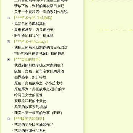
· 三种雪山别样情和朱迪嘉兰的别样
· 请放下枪，到我的薰衣草田来吧
· 关于一个夏和四个春的系列作品说
【***艺术作品-手机涂鸦】
· 风暴后的涂鸦和其他
· 夏季解暑菜：西瓜皮泡菜
· 医生诊所和我的手机涂鸦
【***艺术作品Collage】
· 我拍出的画和我制作的节日祝愿灯
· “希望”栖息在灵魂深处-我的最新
【***卖画的故事】
· 我遇到的那些专骗艺术家的骗子
· 疫情，卖画，都市宅女的鸡尾酒
· 画界盛事，旗开得胜
· 原创：卖画故事之~小小丘比特
· 原创系列：卖画故事之-远方的萨
· 给两位女士的画像
· 安琪拉和我的小天使
· 卖画的故事系列-黑猫
· 我卖出第一幅画的故事（附画）
【***版画拓印印章】
· 艺萌的另类版画油印作品
· 艺萌的拓印作品系列