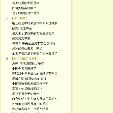
· 有关鸡蛋的中国逻辑
· 如何挽留英脱欧？
· 这个脱欧的讲法更逗
【政治幽默2】
· 给还在选举结果震惊中未回过神的
· 妙文- 老之将至
· 成为妻子梦想中的女权主义丈夫
· 搞笑英文课堂
· 嘿嘿！ 中央政治局常委会议讨论
· 月冰的核心要素：鹅步
· 全世界都起源于中国？我兴奋坏了
【政治*幽默*漫画】
· 乐死- 看看川普这父子俩
· 中国今天又愤怒了
· 苏联对全世界最大的贡献是万千黑
· 疫苗之殇-触目惊心的海报
· 中国逼迫美国发表联合声明
· 真逗！你后悔移民吗？
· 周小平是个无知青年
· 研究证明：中共确实是婊子养的ZT
· 如何鉴别自己是真正的毛粉
· 发小请客碰上一个毛左结果...