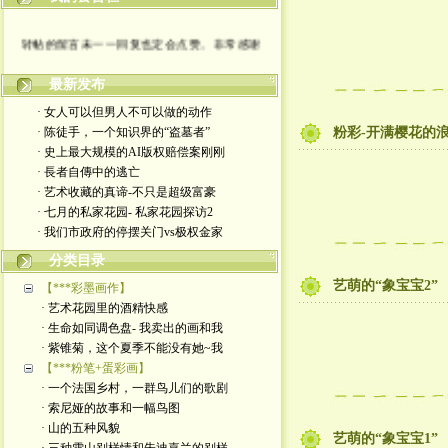
转帖的留言未一一回复也定会点赞。非常感谢
yimengling53@yahoo.com
最新发布
有意收藏者请私信我，感谢一贯支持
· 女人可以但男人不可以做的动作
· 陈徒手，一个知识界的“盗墓者”
粉彩-开满樱花的
政治转载不一定代表本人意见
· 史上最大规模的AI版权赔偿案刚刚
· 長者自傳中的逃亡
艺术博客：https://yimengl.blog
· 艺术收藏的真谛-不只是超级富豪
· 七月的私家花园- 私家花园探访2
目录中标注星号的为本人艺术原创
· 我们市政府的停摆关门vs极权金家
分类目录
艺萌的“象宝宝2”
【***彩墨画作】
· 艺术花园里的酒精快感
· 生命如同调色盘- 我卖出的画和我
· 紫锥菊，这个夏季不能没有她~我
【***粉笔+蛋彩画】
· 一个法国乡村，一群鸟儿们的歌剧
· 索尼娅的故事和一幅鸟图
· 山的五种风貌
艺萌的“象宝宝1”