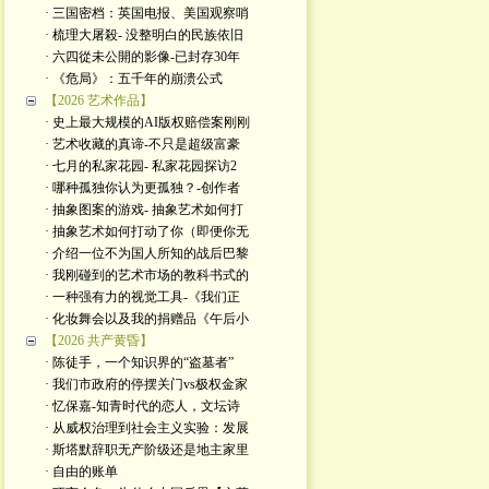
· 三国密档：英国电报、美国观察哨
· 梳理大屠殺- 没整明白的民族依旧
· 六四從未公開的影像-已封存30年
· 《危局》：五千年的崩溃公式
【2026 艺术作品】
· 史上最大规模的AI版权赔偿案刚刚
· 艺术收藏的真谛-不只是超级富豪
· 七月的私家花园- 私家花园探访2
· 哪种孤独你认为更孤独？-创作者
· 抽象图案的游戏- 抽象艺术如何打
· 抽象艺术如何打动了你（即便你无
· 介绍一位不为国人所知的战后巴黎
· 我刚碰到的艺术市场的教科书式的
· 一种强有力的视觉工具-《我们正
· 化妆舞会以及我的捐赠品《午后小
【2026 共产黄昏】
· 陈徒手，一个知识界的“盗墓者”
· 我们市政府的停摆关门vs极权金家
· 忆保嘉-知青时代的恋人，文坛诗
· 从威权治理到社会主义实验：发展
· 斯塔默辞职无产阶级还是地主家里
· 自由的账单