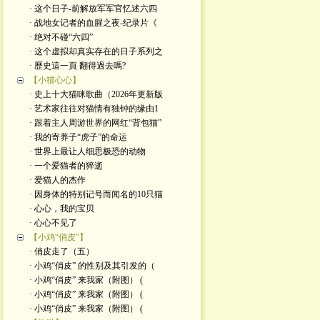
· 这个日子-前解放军军官忆述六四
· 战地女记者的血腥之夜-纪录片《
· 绝对不碰“六四”
· 这个虚拟却真实存在的日子系列之
· 歷史這一頁 翻得過去嗎?
【小猫心心】
· 史上十大猫咪歌曲（2026年更新版
· 艺术家往往对猫情有独钟的缘由1
· 跟着主人周游世界的网红“背包猫”
· 我的寄养子“虎子”的命运
· 世界上最让人细思极恐的动物
· 一个爱猫者的猝逝
· 爱猫人的杰作
· 因身体的特别记号而闻名的10只猫
· 心心，我的宝贝
· 心心不见了
【小鸡“俏皮”】
· 俏皮走了（五）
· 小鸡“俏皮” 的性别及其引发的（
· 小鸡“俏皮” 来我家（附图） (
· 小鸡“俏皮” 来我家（附图） (
· 小鸡“俏皮” 来我家（附图） (