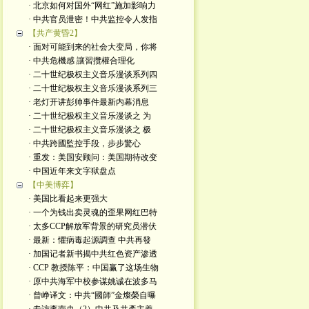
· 北京如何对国外“网红”施加影响力
· 中共官员泄密！中共监控令人发指
【共产黄昏2】
· 面对可能到来的社会大变局，你将
· 中共危機感 讓習攬權合理化
· 二十世纪极权主义音乐漫谈系列四
· 二十世纪极权主义音乐漫谈系列三
· 老灯开讲彭帅事件最新内幕消息
· 二十世纪极权主义音乐漫谈之 为
· 二十世纪极权主义音乐漫谈之 极
· 中共跨國監控手段，步步驚心
· 重发：美国安顾问：美国期待改变
· 中国近年来文字狱盘点
【中美博弈】
· 美国比看起来更强大
· 一个为钱出卖灵魂的歪果网红巴特
· 太多CCP解放军背景的研究员潜伏
· 最新：懼病毒起源調查 中共再發
· 加国记者新书揭中共红色资产渗透
· CCP 教授陈平：中国赢了这场生物
· 原中共海军中校参谋姚诚在波多马
· 曾峥译文：中共“國師”金燦榮自曝