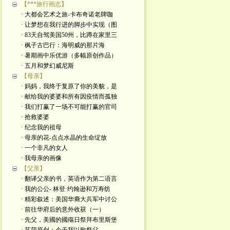
【***旅行画志】
· 大都会艺术之旅-卡布奇诺老牌咖
· 让梦想在我行进的脚步中实现（图
· 83天自驾美国50州，比蹲在家里三
· 枫子古巴行：海明威的那片海
· 暑期画中乐优游（多幅原创作品）
· 五月和梦幻威尼斯
【母亲】
· 妈妈，我终于复原了你的美貌，是
· 献给我的婆婆和所有因疫情而孤独
· 我们打赢了一场不可能打赢的官司
· 抢救婆婆
· 纪念我的祖母
· 母亲的花-点点水晶的生命绽放
· 一个非凡的女人
· 我母亲的画像
【父亲】
· 翻译父亲的书，英语作为第二语言
· 我的公公- 林登·约翰逊和万寿纺
· 精彩叙述：美国华裔大兵军中讨公
· 前往华府后的意外收获（一）
· 先父，美國的國殤日祭拜布里斯堡