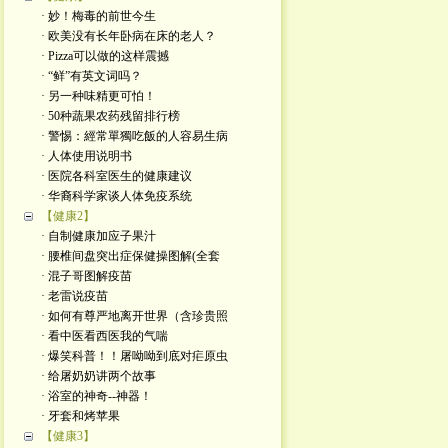
· 妙！梅毒的前世今生
· 欧美没有长年卧病在床的老人？
· Pizza可以做的这样震撼
· “鲜”有英文词吗？
· 另一种味精更可怕！
· 50种蔬果农药残留排行榜
· 警惕：經常單獨吃飯的人容易生病
· 人体使用说明书
· 医院各科室医生的健康建议
· 华裔科学家谈人体免疫系统
【健康2】
· 自制健康加应子果汁
· 腰椎间盘突出症保健操图解(全套
· 混子哥图解疫苗
· 老雷说疫苗
· 如何有尊严地离开世界（含珍贵照
· 看中医看西医我的气喘
· 爆笑科普！！屠呦呦到底对疟原虫
· 给屠奶奶讲两个故事
· 浴室的神奇--神器！
· 牙套和烤苹果
【健康3】