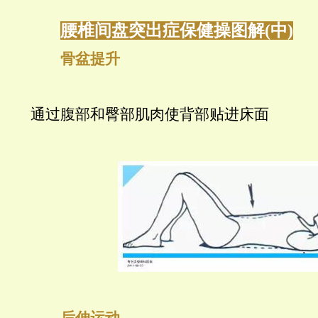
腰椎间盘突出症保健操图解(中)
骨盆提升
通过腹部和臀部肌肉使背部贴进床面