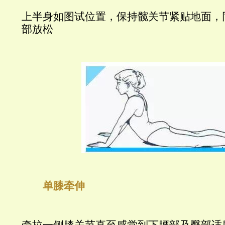
上半身如图试位置，保持髋关节紧贴地面，
部放松
单膝牵伸