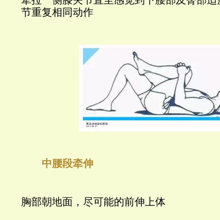
牵拉一侧膝关节直至感觉到下腰部及臀部适
节重复相同动作
中腰段牵伸
胸部朝地面，尽可能的前伸上体