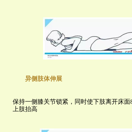
异侧肢体伸展
保持一侧膝关节锁紧，同时使下肢离开床面8
上肢抬高