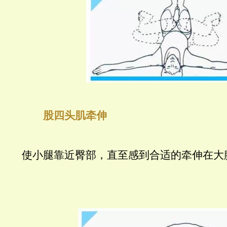
股四头肌牵伸
使小腿靠近臀部，直至感到合适的牵伸在大