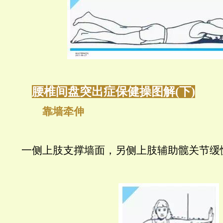
腰椎间盘突出症保健操图解(下)
靠墙牵伸
一侧上肢支撑墙面，另侧上肢辅助髋关节缓