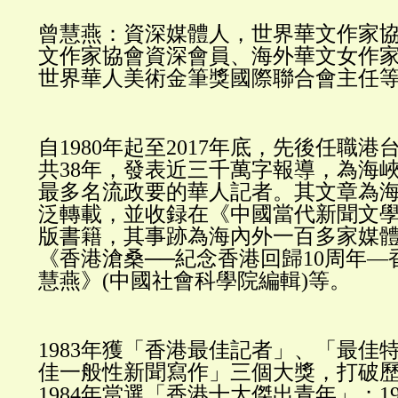
曾慧燕：資深媒體人，世界華文作家
文作家協會資深會員、海外華文女作
世界華人美術金筆獎國際聯合會主任
自1980年起至2017年底，先後任職
共38年，發表近三千萬字報導，為海
最多名流政要的華人記者。其文章為
泛轉載，並收録在《中國當代新聞文
版書籍，其事跡為海內外一百多家媒
《香港滄桑──紀念香港回歸10周年
慧燕》(中國社會科學院編輯)等。
1983年獲「香港最佳記者」、「最佳
佳一般性新聞寫作」三個大獎，打破
1984年當選「香港十大傑出青年」；1