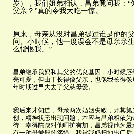
岁），我们姐弟相认，昌弟竟问我：“
父亲？”真的令我大吃一惊。
原来，母亲从没对昌弟提过谁是他的
问。小时候，他一度误会不是母亲亲
么憎恨我。”
昌弟继承我妈和其父的优良基因，小时候唇
亮可爱，但由于长得像父亲，也像我长得像
年时期过早失去了父慈母爱。
我后来才知道，母亲两次婚姻失败，尤其第
创，精神状态出现问题，本应与昌弟相依为
待。幸得陈叔对他呵护有加，昌弟视他为最
有一种母爱般的疼惜。我被我妈扫地出门后