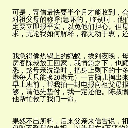
可是，寄信最快要半个月才能收到，
对祖父母的称呼
)急坏的，临别时，他
定要立即报平安，以免他们担心。但
求，无论我如何解释，都无动于衷，
我急得像热锅上的蚂蚁，挨到夜晚，
房客陈叔放工回家，我情急之下，也
悉，趁母亲洗澡时，把身上剩下的十
港每人只能换
20港元）一古脑儿掏出
早上班前，帮我拍一封电报向祖父母
够，请他先垫付，我一定还他。陈叔
他帮忙救了我们一命。
果然不出所料，后来父亲来信告说，