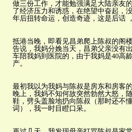
做三份工作，才能勉强满足大陆亲友
了经济压力和诱惑，在绝望中奋起，
年后扭转命运，创造奇迹，这是后话 
抵港当晚，即看见昌弟爬上陈叔的阁
告说，我妈分娩当天，昌弟父亲没有
车陪我妈到医院的，由于我妈是
40高
产。
最初我以为我妈与陈叔是房东和房客
晚上，我妈不知何故突然勃然大怒，
鞋，劈头盖脸地扔向陈叔（那时还不
词），我一时目瞪口呆。
再过几天，我发现母亲打骂陈叔是家