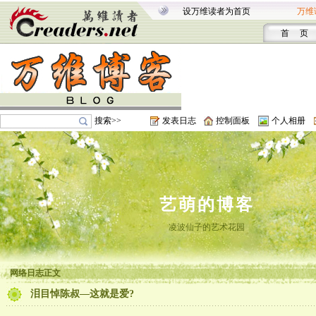
设万维读者为首页
万维
首 页
搜索>>
发表日志
控制面板
个人相册
艺萌的博客
凌波仙子的艺术花园
网络日志正文
泪目悼陈叔—这就是爱?