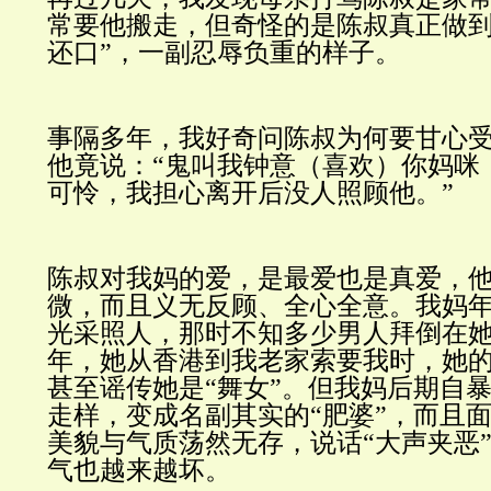
常要他搬走，但奇怪的是陈叔真正做
还口”，一副忍辱负重的样子。
事隔多年，我好奇问陈叔为何要甘心
他竟说：
“鬼叫我钟意（喜欢）你妈咪
可怜，我担心离开后没人照顾他。”
陈叔对我妈的爱，是最爱也是真爱，
微，而且义无反顾、全心全意。我妈
光采照人，那时不知多少男人拜倒在
年，她从香港到我老家索要我时，她
甚至谣传她是“舞女”。但我妈后期自
走样，变成名副其实的“肥婆”，而且
美貌与气质荡然无存，说话“大声夹恶
气也越来越坏。