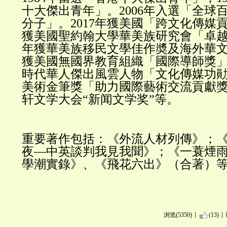
十大傑出青年」。2006年入選「全球
分子」。2017年獲美國「跨文化傳媒貢
獲美國聖約翰大學華美族研究會「卓越貢
年獲華美族移民文學佳作奬及海外華文著
獲美國無國界教育組織「國際導師獎」。
時代華人傑出風雲人物「文化傳媒功
美術金筆獎「助力國際藝術交流貢獻
轩文学大会“新闻文学奖”等。
重要著作包括：《外流人材列傳》；
夜—中英談判我見我聞》；《一蓑煙
學潮實錄》、《飛花六出》（合著）
浏览(5350)
(13)