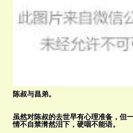
陈叔与昌弟。
虽然对陈叔的去世早有心理准备，但
情不自禁潸然泪下，硬咽不能语。