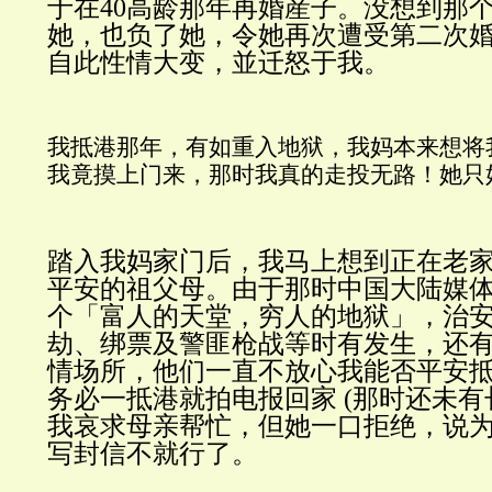
于在
40高龄那年再婚産子。没想到那
她，也负了她，令她再次遭受第二次
自此性情大变，並迁怒于我。
我抵港那年，有如重入地狱，我妈本来想将
我竟摸上门来，那时我真的走投无路！她只
踏入我妈家门后，我马上想到正在老
平安的祖父母。由于那时中国大陆媒
个「富人的天堂，穷人的地狱」，治
劫、绑票及警匪枪战等时有发生，还
情场所，他们一直不放心我能否平安
务必一抵港就拍电报回家
(那时还未有
我哀求母亲帮忙，但她一口拒绝，说
写封信不就行了。