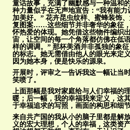
童话故事，充满了幽默感与一种温和
种力量似乎在无声地宣告：“我有能力
加美好。” 花卉昆虫纹样、蜜蜂装饰
复图案……这些细节并非奢华的象征
怀热爱的体现。她凭借这些物件编织
宙，让空间的每一个角落都仿佛在低语
样的调调。” 那杯美酒并非孤独的象
的标志。她无需借由他人的眼光来定
因为她本身，便是快乐的源泉。
开展时，评审之一告诉我这一幅让当
笑喷了。
上面那幅是我对家庭给与人们幸福的
暖；后一幅，我的幸福我来定义，这
于幸福追求的写照，画面的构思和细
来自共产国的我从小的脑子里都是解
义的宏大理想，个人的幸福，这类资