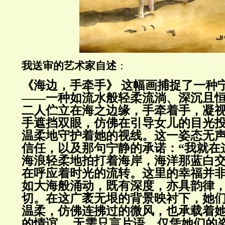
我送审的艺术家自述
：
《海边，手牵手》 这幅画捕捉了一种
——一种如流水般轻柔流淌、深沉且恒
二人伫立在海之边缘，手牵着手，凝
手遮挡双眼，仿佛在引导女儿的目光
温柔地守护着她的视线。这一姿态无
信任，以及那句宁静的承诺：“我就在
海浪轻柔地拍打着海岸，海洋那蓝白
在呼应着时光的流转。这里的幸福并
如大海般涌动，既有深度，亦具韵律
切。在这广袤无垠的背景映衬下，她
温柔，仿佛连拂过的微风，也承载着
的情谊。 无需只言片语。仅凭她们的