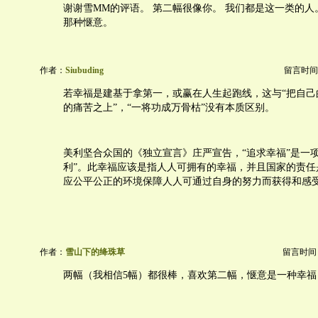
谢谢雪MM的评语。 第二幅很像你。 我们都是这一类的
那种惬意。
作者：
Siubuding
留言时间：20
若幸福是建基于拿第一，或赢在人生起跑线，这与“把自己
的痛苦之上”，“一将功成万骨枯”没有本质区别。
美利坚合众国的《独立宣言》庄严宣告，“追求幸福”是一项
利”。此幸福应该是指人人可拥有的幸福，并且国家的责任
应公平公正的环境保障人人可通过自身的努力而获得和感
作者：
雪山下的绛珠草
留言时间：20
两幅（我相信5幅）都很棒，喜欢第二幅，惬意是一种幸福