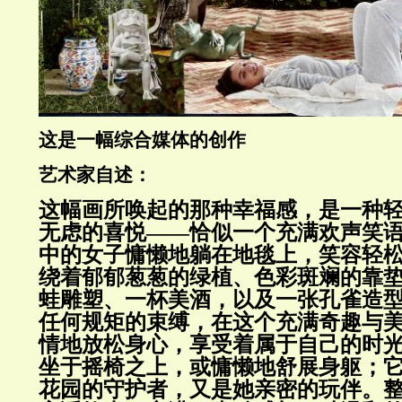
这是一幅综合媒体的创作
艺术家自述：
这幅画所唤起的那种幸福感，是一种
无虑的喜悦——恰似一个充满欢声笑语
中的女子慵懒地躺在地毯上，笑容轻
绕着郁郁葱葱的绿植、色彩斑斓的靠
蛙雕塑、一杯美酒，以及一张孔雀造
任何规矩的束缚，在这个充满奇趣与
情地放松身心，享受着属于自己的时光
坐于摇椅之上，或慵懒地舒展身躯；
花园的守护者，又是她亲密的玩伴。