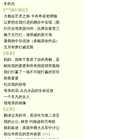
· 冬的光
【***旅行画志】
· 大都会艺术之旅-卡布奇诺老牌咖
· 让梦想在我行进的脚步中实现（图
· 83天自驾美国50州，比蹲在家里三
· 枫子古巴行：海明威的那片海
· 暑期画中乐优游（多幅原创作品）
· 五月和梦幻威尼斯
【母亲】
· 妈妈，我终于复原了你的美貌，是
· 献给我的婆婆和所有因疫情而孤独
· 我们打赢了一场不可能打赢的官司
· 抢救婆婆
· 纪念我的祖母
· 母亲的花-点点水晶的生命绽放
· 一个非凡的女人
· 我母亲的画像
【父亲】
· 翻译父亲的书，英语作为第二语言
· 我的公公- 林登·约翰逊和万寿纺
· 精彩叙述：美国华裔大兵军中讨公
· 前往华府后的意外收获（一）