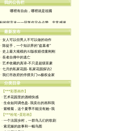
我的公告栏
哪裡有自由，哪裡就是祖國
帖的留言未一一回复也定会点赞。非常感谢
yimengling53@yahoo.com
最新发布
· 女人可以但男人不可以做的动作
有意收藏者请私信我，感谢一贯支持
· 陈徒手，一个知识界的“盗墓者”
· 史上最大规模的AI版权赔偿案刚刚
政治转载不一定代表本人意见
· 長者自傳中的逃亡
· 艺术收藏的真谛-不只是超级富豪
艺术博客：https://yimengl.blog
· 七月的私家花园- 私家花园探访2
· 我们市政府的停摆关门vs极权金家
目录中标注星号的为本人艺术原创
分类目录
【***彩墨画作】
· 艺术花园里的酒精快感
· 生命如同调色盘- 我卖出的画和我
· 紫锥菊，这个夏季不能没有她~我
【***粉笔+蛋彩画】
· 一个法国乡村，一群鸟儿们的歌剧
· 索尼娅的故事和一幅鸟图