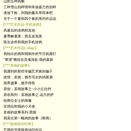
· 山的五种风貌
· 三种雪山别样情和朱迪嘉兰的别样
· 请放下枪，到我的薰衣草田来吧
· 关于一个夏和四个春的系列作品说
【***艺术作品-手机涂鸦】
· 风暴后的涂鸦和其他
· 夏季解暑菜：西瓜皮泡菜
· 医生诊所和我的手机涂鸦
【***艺术作品Collage】
· 我拍出的画和我制作的节日祝愿灯
· “希望”栖息在灵魂深处-我的最新
【***卖画的故事】
· 我遇到的那些专骗艺术家的骗子
· 疫情，卖画，都市宅女的鸡尾酒
· 画界盛事，旗开得胜
· 原创：卖画故事之~小小丘比特
· 原创系列：卖画故事之-远方的萨
· 给两位女士的画像
· 安琪拉和我的小天使
· 卖画的故事系列-黑猫
· 我卖出第一幅画的故事（附画）
【***版画拓印印章】
· 艺萌的另类版画油印作品