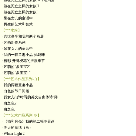
· 躺在死亡之榻的女孩III（结局篇
· 躺在死亡之榻的女孩II
· 躺在死亡之榻的女孩I
· 呆在女儿的童话中
· 再生的艺术和智慧
【***水粉】
· 喜忧参半和我的两个画展
· 艺萌新作系列
· 呆在女儿的童话中
· 我的一幅童趣小品-妈妈味
· 粉彩-开满樱花的浪漫季节
· 艺萌的“象宝宝2”
· 艺萌的“象宝宝1”
【***艺术作品系列-白】
· 我的两幅童趣小品
· 白色的节日问候
· 我女儿8岁时写的英文自由体诗“降
· 白之色2
· 白之色
【***艺术作品系列-冬】
· 《猫和月亮》我的第二幅冬景画
· 冬天的童话（画）
· Winter Light 2