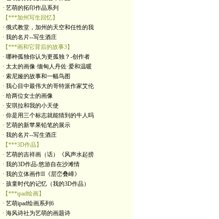
· 艺萌的拓印作品系列
【***加州写生回忆】
· 俄式教堂，加州的天空和任性的我
· 我的名片--写生酒庄
【***画和它背后的故事3】
· 哪种孤独你认为更孤独？-创作者
· 太太的画像·缅甸人丹佐·爱和温暖
· 索尼娅的故事和一幅鸟图
· 我心目中最伟大的哥特派作家艾伦
· 给两位女士的画像
· 安琪拉和我的小天使
· 你是用三个标志就能猜到的牛人吗
· 艺萌的新苹果铅笔的展示
· 我的名片--写生酒庄
【***3D作品】
· 艺萌的吉祥画（话）《风声水起捞
· 我的3D作品-悠游自在沙滩情
· 我的立体画作II《层峦叠嶂》
· 孩童时代的记忆（我的3D作品）
【***ipad绘画】
· 艺萌ipad绘画系列6
· 海风诗社为艺萌的画题诗