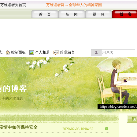
设万维读者为首页
万维读者网 -- 全球华人的精神家园
首 页
新 闻
视 频
博 客
志
控制面板
个人相册
给我留言
萌的博客
仙子的艺术花园
https://blog.creaders.net/
疫情中如何保持安全
2020-02-03 10:04:32