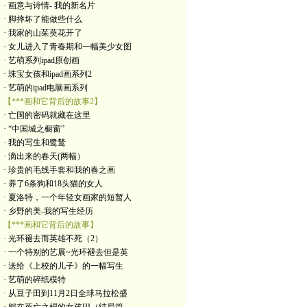
· 画意与诗情- 我的新名片
· 脚摔坏了能做些什么
· 我家的山茱萸花开了
· 女儿进入了青春期和一幅美少女图
· 艺萌系列ipad原创画
· 珠宝女孩和ipad画系列2
· 艺萌的ipad电脑画系列
【***画和它背后的故事2】
· 亡国的密码就藏在这里
· “中国城之橱窗”
· 我的写生和鹭鸶
· 滴出来的春天(两幅）
· 珍贵的毛线手套和我的春之画
· 养了6条狗和18头猫的女人
· 夏洛特，一个年轻女画家的短暂人
· 乡野的美-我的写生经历
【***画和它背后的故事】
· 光环褪去而英雄不死（2）
· 一个特别的艺展~光环褪去但是英
· 送给《上校的儿子》的一幅写生
· 艺萌的碎纸模特
· 从豆子田到11月2日全球马拉松盛