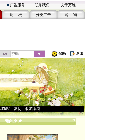
广告服务
联系我们
关于万维
论 坛
分类广告
购 物
帮助
退出
u/5568/
>
复制
>
收藏本页
我的名片